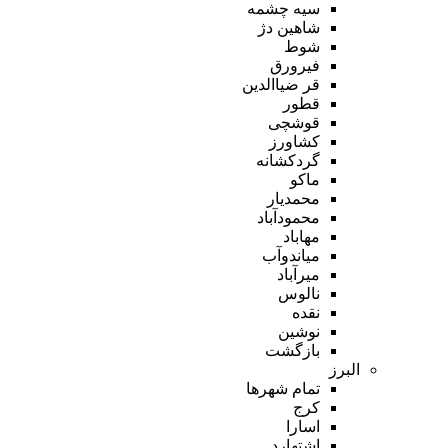
سیه چشمه
شاهین دژ
شوط
فیرورق
قر ضیاالدین
قطور
قوشچی
کشاورز
گردکشانه
ماکو
محمدیار
محمودآباد
مهاباد
میاندوآب
میرآباد
نالوس
نقده
نوشین
بازگشت
البرز
تمام شهر‌ها
کرج
اسارا
اشتهارد