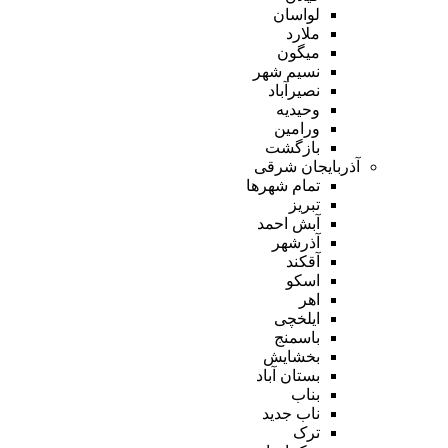
لواسان
ملارد
میگون
نسیم شهر
نصیرآباد
وحیدیه
ورامین
بازگشت
آذربایجان شرقی
تمام شهر‌ها
تبریز
آبش احمد
آذرشهر
آقکند
اسکو
اهر
ایلخچی
باسمنج
بخشایش
بستان آباد
بناب
ناب جدید
ترک