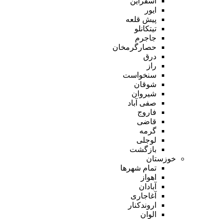
اسفراین
ایور
پیش قلعه
تیتکانلو
جاجرم
حصارگرمخان
درق
راز
سنخواست
شوقان
شیروان
صفی آباد
فاروج
قاضی
گرمه
لوجلی
بازگشت
خوزستان
تمام شهر‌ها
اهواز
آبادان
آغاجاری
اروندکنار
الوان