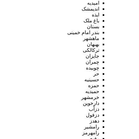
امیدیه
اندیمشک
ایذه
باغ ملک
بستان
بندر امام خمینی
ماهشهر
بهبهان
ترکالکی
جایزان
چمران
چوبیده
حر
حسینیه
حمزه
حمیدیه
خرمشهر
دارخوین
دزآب
دزفول
دهدز
رامشیر
رامهرمز
رفیع