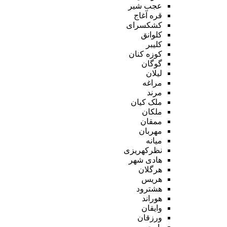
عجب شیر
قره آغاج
کشکسرای
کلوانق
کلیبر
کوزه کنان
گوگان
لیلان
مراغه
مرند
ملک کیان
ملکان
ممقان
مهربان
میانه
نظرکهریزی
هادی شهر
هرگلان
هریس
هشترود
هوراند
وایقان
ورزقان