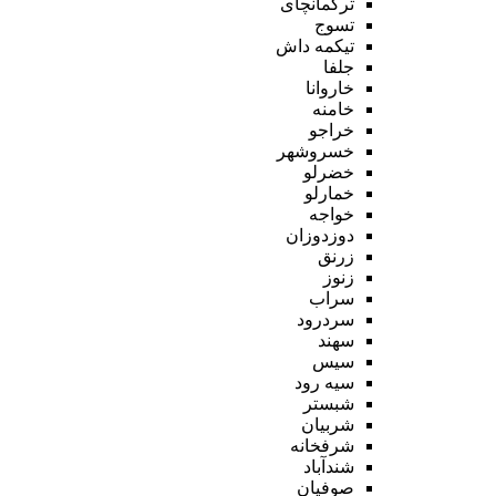
ترکمانچای
تسوج
تیکمه داش
جلفا
خاروانا
خامنه
خراجو
خسروشهر
خضرلو
خمارلو
خواجه
دوزدوزان
زرنق
زنوز
سراب
سردرود
سهند
سیس
سیه رود
شبستر
شربیان
شرفخانه
شندآباد
صوفیان