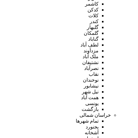
کاشمر
کدکن
کلات
کندر
گلبهار
گلمکان
گناباد
لطف آباد
مزدآوند
ملک آباد
نشتیفان
نصرآباد
نقاب
نوخندان
نیشابور
نیل شهر
همت آباد
یونسی
بازگشت
خراسان شمالی
تمام شهر‌ها
بجنورد
آشخانه