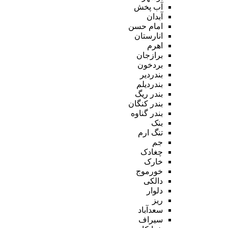
آب پخش
آبدان
امام حسن
انارستان
اهرم
برازجان
بردخون
بندردیر
بندردیلم
بندر ریگ
بندر کنگان
بندر گناوه
بنک
تنگ ارم
جم
چغادک
خارک
خورموج
دالکی
دلوار
ریز
سعدآباد
سیراف