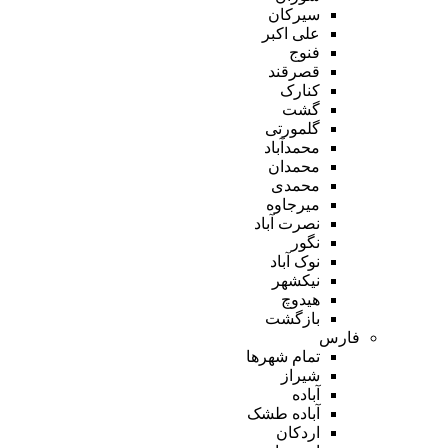
سیرکان
علی اکبر
فنوج
قصرقند
کنارک
گشت
گلمورتی
محمدآباد
محمدان
محمدی
میرجاوه
نصرت آباد
نگور
نوک آباد
نیکشهر
هیدوچ
بازگشت
فارس
تمام شهر‌ها
شیراز
آباده
آباده طشک
اردکان