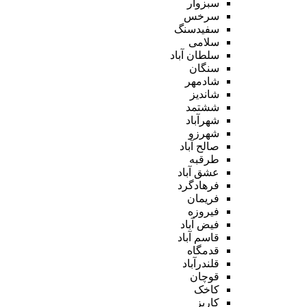
سبزوار
سرخس
سفیدسنگ
سلامی
سلطان آباد
سنگان
شادمهر
شاندیز
ششتمد
شهرآباد
شهرزو
صالح آباد
طرقبه
عشق آباد
فرهادگرد
فریمان
فیروزه
فیض آباد
قاسم آباد
قدمگاه
قلندرآباد
قوچان
کاخک
کاریز