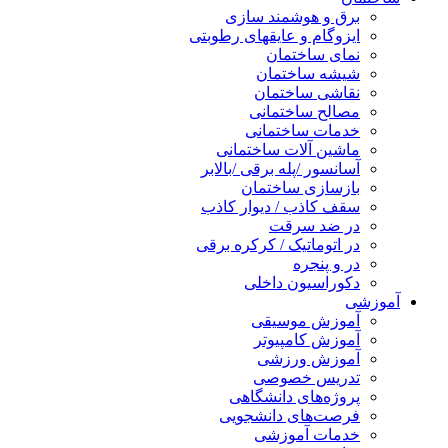
برق و هوشمند سازی
ایزوگام و عایقهای رطوبتی
نمای ساختمان
شیشه ساختمان
نقاشی ساختمان
مصالح ساختمانی
خدمات ساختمانی
ماشین آلات ساختمانی
آسانسور /پله برقی /بالابر
بازسازی ساختمان
سقف کاذب / دیوار کاذب
در ضد سرقت
در اتوماتیک / کرکره برقی
در و پنجره
دکوراسیون داخلی
آموزشی
آموزش موسیقی
آموزش کامپیوتر
آموزش ورزشی
تدریس خصوصی
پروژه‌های دانشگاهی
فرصت‌های دانشجویی
خدمات آموزشی