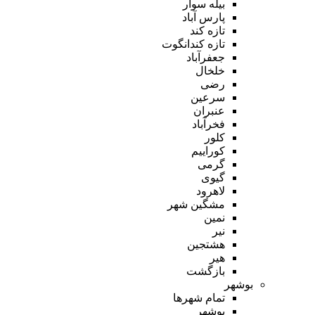
بیله سوار
پارس آباد
تازه کند
تازه کندانگوت
جعفرآباد
خلخال
رضی
سرعین
عنبران
فخرآباد
کلور
کوراییم
گرمی
گیوی
لاهرود
مشگین شهر
نمین
نیر
هشتجین
هیر
بازگشت
بوشهر
تمام شهر‌ها
بوشهر