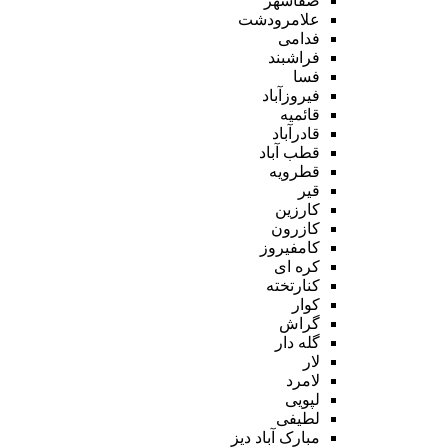
صفاشهر
علامرودشت
فدامی
فراشبند
فسا
فیروزآباد
قائمیه
قادرآباد
قطب آباد
قطرویه
قیر
کارزین
کازرون
کامفیروز
کره ای
کنارتخته
کوار
گراش
گله دار
لار
لامرد
لپویی
لطیفی
مبارک آباد دیز