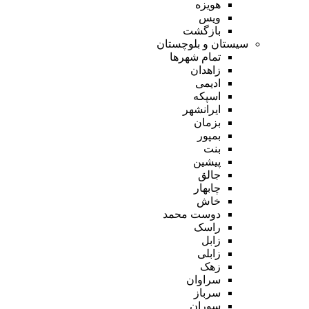
هویزه
ویس
بازگشت
سیستان و بلوچستان
تمام شهر‌ها
زاهدان
ادیمی
اسپکه
ایرانشهر
بزمان
بمپور
بنت
پیشین
جالق
چابهار
خاش
دوست محمد
راسک
زابل
زابلی
زهک
سراوان
سرباز
سوران