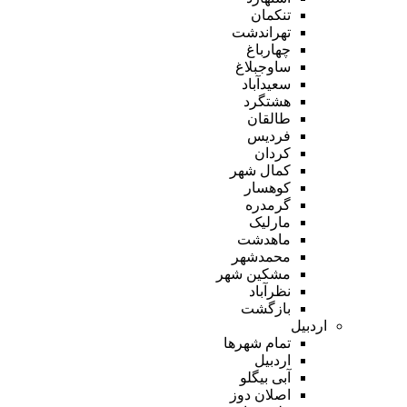
تنکمان
تهراندشت
چهارباغ
ساوجبلاغ
سعیدآباد
هشتگرد
طالقان
فردیس
کردان
کمال شهر
کوهسار
گرمدره
مارلیک
ماهدشت
محمدشهر
مشکین شهر
نظرآباد
بازگشت
اردبیل
تمام شهر‌ها
اردبیل
آبی بیگلو
اصلان دوز