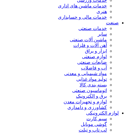
خدمات ورزشی
خدمات ماشین های اداری
هنری
خدمات مالی و حسابداری
صنعت
خدمات صنعتی
سایر
ماشین آلات صنعتی
آهن آلات و فلزات
ابزار و یراق
لوازم صنعتی
ضایعات صنعتی
آب و فاضلاب
مواد شیمیایی و معدنی
تولید مواد غذایی
بسته بندی کالا
اتوماسیون صنعتی
برق و الکترونیک
لوازم و تجهیزات معدن
کشاورزی و دامداری
لوازم الکترونیکی
سیم کارت
گوشی موبایل
لپ تاپ و تبلت