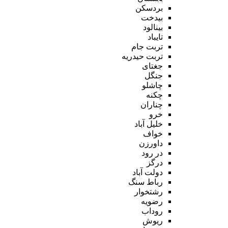
بردسکن
بیدخت
بینالود
تایباد
تربت جام
تربت حیدریه
جغتای
جنگل
چاشلو
چکنه
چناران
خرو
خلیل آباد
خواف
داورزن
در رود
درگز
دولت آباد
رباط سنگ
رشتخوار
رضویه
روداب
ریوش