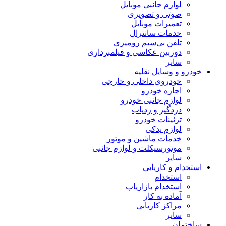
لوازم جانبی موبایل
صوتی و تصویری
تعمیرات موبایل
خدمات سانترال
تلفن بی‌سیم رومیزی
دوربین عکاسی و فیلمبرداری
سایر
خودرو و وسایل نقلیه
خودروی داخلی و خارجی
اجاره خودرو
لوازم جانبی خودرو
دزدگیر و ردیاب
تزئینات خودرو
لوازم یدکی
خدمات ماشین و موتور
موتورسیکلت و لوازم جانبی
سایر
استخدام و کاریابی
استخدام
استخدام بازاریاب
آماده به کار
مراکز کاریابی
سایر
ساختمان