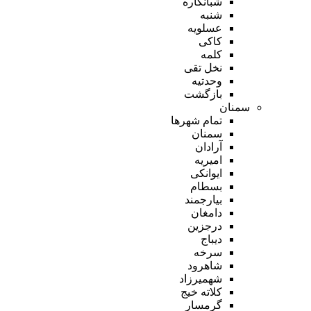
شبانکاره
شنبه
عسلویه
کاکی
کلمه
نخل تقی
وحدتیه
بازگشت
سمنان
تمام شهر‌ها
سمنان
آرادان
امیریه
ایوانکی
بسطام
بیارجمند
دامغان
درجزین
دیباج
سرخه
شاهرود
شهمیرزاد
کلاته خیج
گرمسار