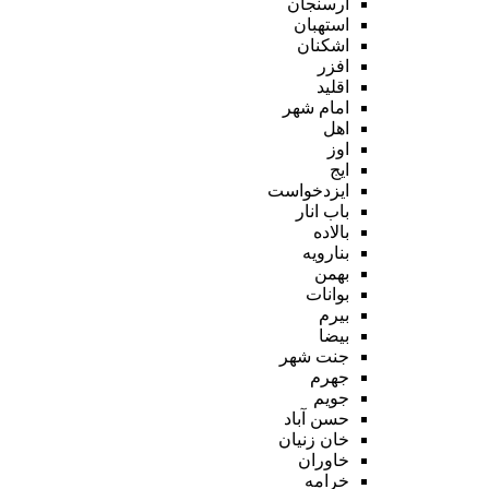
ارسنجان
استهبان
اشکنان
افزر
اقلید
امام شهر
اهل
اوز
ایج
ایزدخواست
باب انار
بالاده
بنارویه
بهمن
بوانات
بیرم
بیضا
جنت شهر
جهرم
جویم
حسن آباد
خان زنیان
خاوران
خرامه