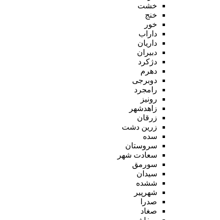
خشت
خنج
خور
داراب
داریان
دبیران
دژکرد
دهرم
دوبرجی
رامجرد
رونیز
زاهدشهر
زرقان
زرین دشت
سده
سروستان
سعادت شهر
سورمق
سیدان
ششده
شهرپیر
صدرا
صغاد