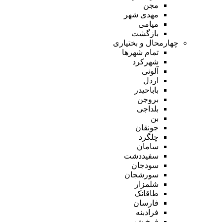
مجن
مهدی شهر
میامی
بازگشت
چهارمحال و بختیاری
تمام شهر‌ها
شهرکرد
آلونی
اردل
باباحیدر
بروجن
بلداجی
بن
جونقان
چلگرد
سامان
سفیددشت
سودجان
سورشجان
شلمزار
طاقانک
فارسان
فرادبنه
فرخ شهر