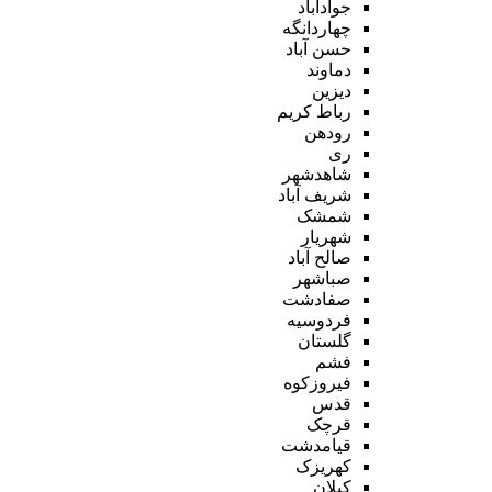
جوادآباد
چهاردانگه
حسن آباد
دماوند
دیزین
رباط کریم
رودهن
ری
شاهدشهر
شریف آباد
شمشک
شهریار
صالح آباد
صباشهر
صفادشت
فردوسیه
گلستان
فشم
فیروزکوه
قدس
قرچک
قیامدشت
کهریزک
کیلان