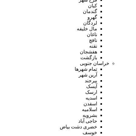
کیان
گندمان
گهرو
لردگان
مال خلیفه
ناغان
نافچ
نقنه
هفشجان
بازگشت
خراسان جنوبی
تمام شهر‌ها
آرین شهر
بیرجند
آیسک
ارسک
اسدیه
اسفدن
اسلامیه
بشرویه
حاجی آباد
خضری دشت بیاض
خوسف