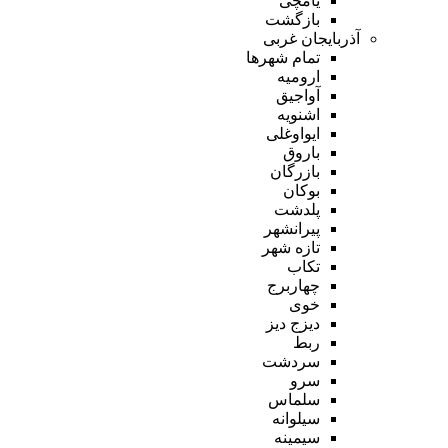
یامچی
بازگشت
آذربایجان غربی
تمام شهر‌ها
ارومیه
آواجیق
اشنویه
ایواوغلی
باروق
بازرگان
بوکان
پلدشت
پیرانشهر
تازه شهر
تکاب
چهاربرج
خوی
دیزج دیز
ربط
سردشت
سرو
سلماس
سیلوانه
سیمینه