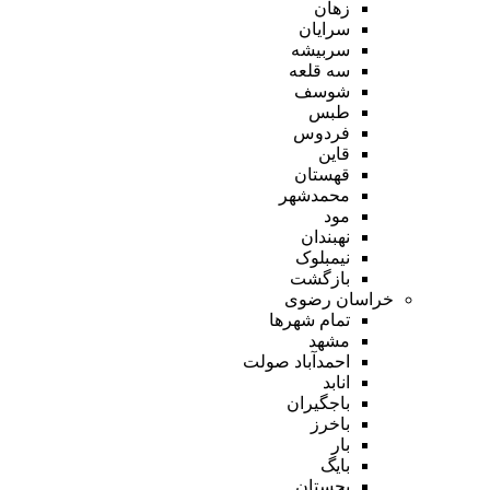
زهان
سرایان
سربیشه
سه قلعه
شوسف
طبس
فردوس
قاین
قهستان
محمدشهر
مود
نهبندان
نیمبلوک
بازگشت
خراسان رضوی
تمام شهر‌ها
مشهد
احمدآباد صولت
انابد
باجگیران
باخرز
بار
بایگ
بجستان