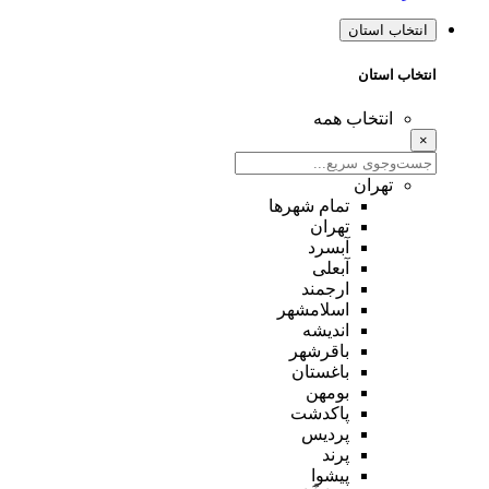
انتخاب استان
انتخاب استان
انتخاب همه
×
تهران
تمام شهر‌ها
تهران
آبسرد
آبعلی
ارجمند
اسلامشهر
اندیشه
باقرشهر
باغستان
بومهن
پاکدشت
پردیس
پرند
پیشوا