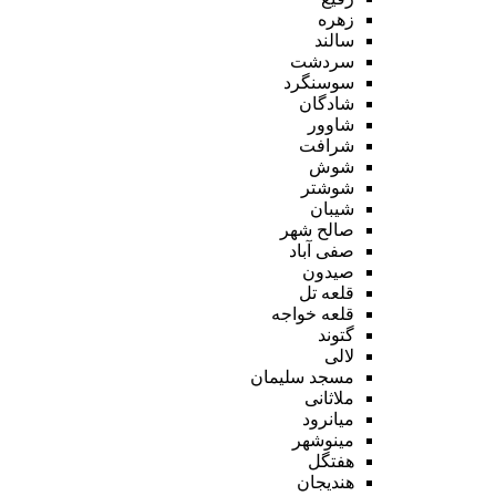
زهره
سالند
سردشت
سوسنگرد
شادگان
شاوور
شرافت
شوش
شوشتر
شیبان
صالح شهر
صفی آباد
صیدون
قلعه تل
قلعه خواجه
گتوند
لالی
مسجد سلیمان
ملاثانی
میانرود
مینوشهر
هفتگل
هندیجان