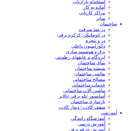
استخدام بازاریاب
آماده به کار
مراکز کاریابی
سایر
ساختمان
در ضد سرقت
در اتوماتیک / کرکره برقی
در و پنجره
دکوراسیون داخلی
برق و هوشمند سازی
ایزوگام و عایقهای رطوبتی
نمای ساختمان
شیشه ساختمان
نقاشی ساختمان
مصالح ساختمانی
خدمات ساختمانی
ماشین آلات ساختمانی
آسانسور /پله برقی /بالابر
بازسازی ساختمان
سقف کاذب / دیوار کاذب
آموزشی
آموزشگاه رانندگی
آموزش درسی
آموزش حرفه و فن