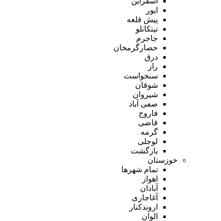
اسفراین
ایور
پیش قلعه
تیتکانلو
جاجرم
حصارگرمخان
درق
راز
سنخواست
شوقان
شیروان
صفی آباد
فاروج
قاضی
گرمه
لوجلی
بازگشت
خوزستان
تمام شهر‌ها
اهواز
آبادان
آغاجاری
اروندکنار
الوان