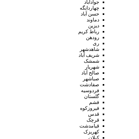
جوادآباد
چهاردانگه
حسن آباد
دماوند
دیزین
رباط کریم
رودهن
ری
شاهدشهر
شریف آباد
شمشک
شهریار
صالح آباد
صباشهر
صفادشت
فردوسیه
گلستان
فشم
فیروزکوه
قدس
قرچک
قیامدشت
کهریزک
کیلان