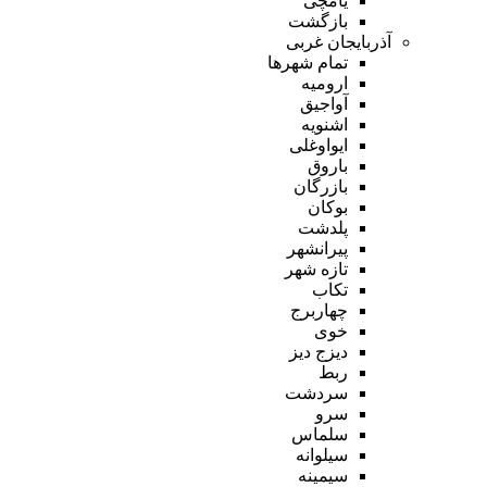
یامچی
بازگشت
آذربایجان غربی
تمام شهر‌ها
ارومیه
آواجیق
اشنویه
ایواوغلی
باروق
بازرگان
بوکان
پلدشت
پیرانشهر
تازه شهر
تکاب
چهاربرج
خوی
دیزج دیز
ربط
سردشت
سرو
سلماس
سیلوانه
سیمینه