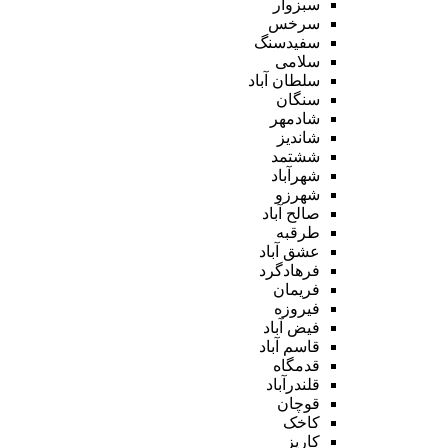
سبزوار
سرخس
سفیدسنگ
سلامی
سلطان آباد
سنگان
شادمهر
شاندیز
ششتمد
شهرآباد
شهرزو
صالح آباد
طرقبه
عشق آباد
فرهادگرد
فریمان
فیروزه
فیض آباد
قاسم آباد
قدمگاه
قلندرآباد
قوچان
کاخک
کاریز