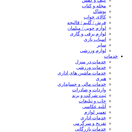
کیف و کفش
مجله و کتاب
پوشاک
کالای خواب
فرش / گلیم / قالیچه
لوازم چوبی / مبلمان
لوازم برقی و گازی
اسباب بازی
سایر
لوازم ورزشی
خدمات
خدمات در منزل
خدمات ورزشی
خدمات ماشین های اداری
هنری
خدمات مالی و حسابداری
واردات و صادرات
ثبت شرکت و برند
چاپ و تبلیغات
آتلیه عکاسی
تعمیر لوازم
خدمات اداری
تفریح و سرگرمی
خدمات بازرگانی