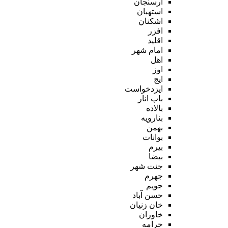
ارسنجان
استهبان
اشکنان
افزر
اقلید
امام شهر
اهل
اوز
ایج
ایزدخواست
باب انار
بالاده
بنارویه
بهمن
بوانات
بیرم
بیضا
جنت شهر
جهرم
جویم
حسن آباد
خان زنیان
خاوران
خرامه