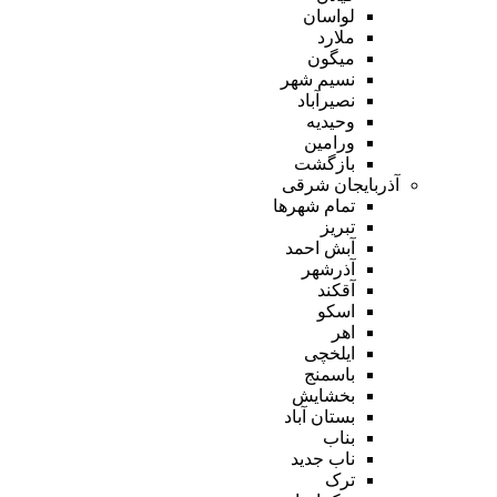
لواسان
ملارد
میگون
نسیم شهر
نصیرآباد
وحیدیه
ورامین
بازگشت
آذربایجان شرقی
تمام شهر‌ها
تبریز
آبش احمد
آذرشهر
آقکند
اسکو
اهر
ایلخچی
باسمنج
بخشایش
بستان آباد
بناب
ناب جدید
ترک