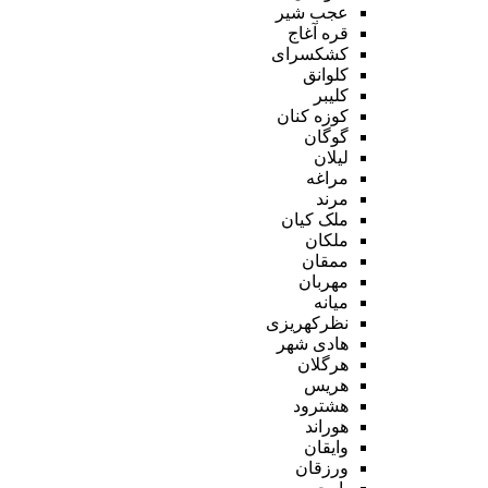
عجب شیر
قره آغاج
کشکسرای
کلوانق
کلیبر
کوزه کنان
گوگان
لیلان
مراغه
مرند
ملک کیان
ملکان
ممقان
مهربان
میانه
نظرکهریزی
هادی شهر
هرگلان
هریس
هشترود
هوراند
وایقان
ورزقان