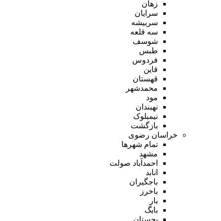
زهان
سرایان
سربیشه
سه قلعه
شوسف
طبس
فردوس
قاین
قهستان
محمدشهر
مود
نهبندان
نیمبلوک
بازگشت
خراسان رضوی
تمام شهر‌ها
مشهد
احمدآباد صولت
انابد
باجگیران
باخرز
بار
بایگ
بجستان