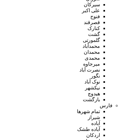
سیرکان
علی اکبر
فنوج
قصرقند
کنارک
گشت
گلمورتی
محمدآباد
محمدان
محمدی
میرجاوه
نصرت آباد
نگور
نوک آباد
نیکشهر
هیدوچ
بازگشت
فارس
تمام شهر‌ها
شیراز
آباده
آباده طشک
اردکان