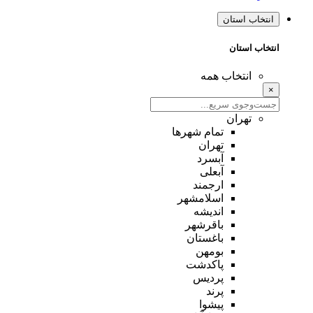
انتخاب استان
انتخاب استان
انتخاب همه
×
تهران
تمام شهر‌ها
تهران
آبسرد
آبعلی
ارجمند
اسلامشهر
اندیشه
باقرشهر
باغستان
بومهن
پاکدشت
پردیس
پرند
پیشوا