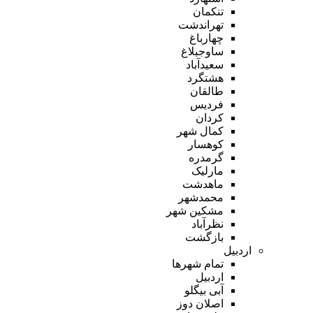
تنکمان
تهراندشت
چهارباغ
ساوجبلاغ
سعیدآباد
هشتگرد
طالقان
فردیس
کردان
کمال شهر
کوهسار
گرمدره
مارلیک
ماهدشت
محمدشهر
مشکین شهر
نظرآباد
بازگشت
اردبیل
تمام شهر‌ها
اردبیل
آبی بیگلو
اصلان دوز