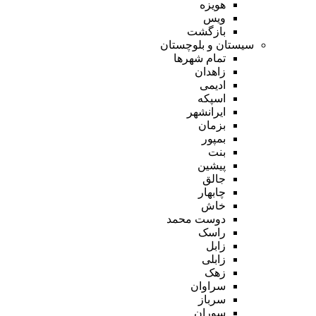
هویزه
ویس
بازگشت
سیستان و بلوچستان
تمام شهر‌ها
زاهدان
ادیمی
اسپکه
ایرانشهر
بزمان
بمپور
بنت
پیشین
جالق
چابهار
خاش
دوست محمد
راسک
زابل
زابلی
زهک
سراوان
سرباز
سوران