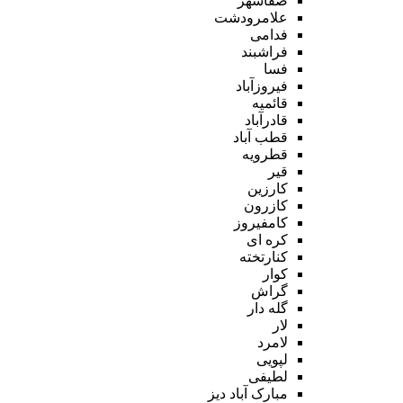
صفاشهر
علامرودشت
فدامی
فراشبند
فسا
فیروزآباد
قائمیه
قادرآباد
قطب آباد
قطرویه
قیر
کارزین
کازرون
کامفیروز
کره ای
کنارتخته
کوار
گراش
گله دار
لار
لامرد
لپویی
لطیفی
مبارک آباد دیز