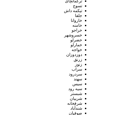
ترکمانچای
تسوج
تیکمه داش
جلفا
خاروانا
خامنه
خراجو
خسروشهر
خضرلو
خمارلو
خواجه
دوزدوزان
زرنق
زنوز
سراب
سردرود
سهند
سیس
سیه رود
شبستر
شربیان
شرفخانه
شندآباد
صوفیان