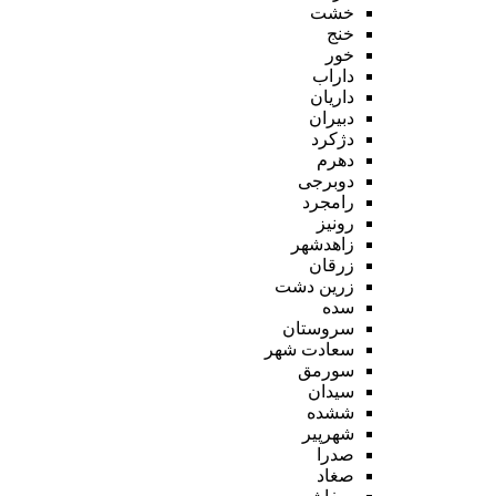
خشت
خنج
خور
داراب
داریان
دبیران
دژکرد
دهرم
دوبرجی
رامجرد
رونیز
زاهدشهر
زرقان
زرین دشت
سده
سروستان
سعادت شهر
سورمق
سیدان
ششده
شهرپیر
صدرا
صغاد