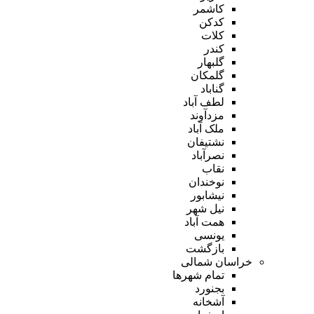
کاشمر
کدکن
کلات
کندر
گلبهار
گلمکان
گناباد
لطف آباد
مزدآوند
ملک آباد
نشتیفان
نصرآباد
نقاب
نوخندان
نیشابور
نیل شهر
همت آباد
یونسی
بازگشت
خراسان شمالی
تمام شهر‌ها
بجنورد
آشخانه