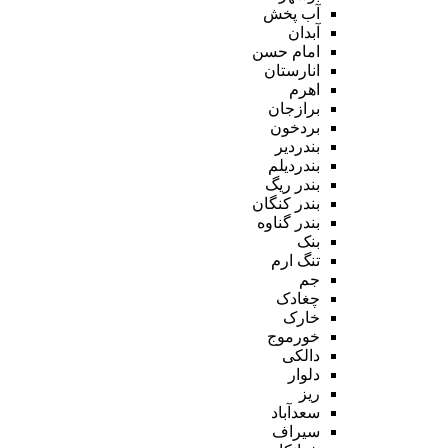
آب پخش
آبدان
امام حسن
انارستان
اهرم
برازجان
بردخون
بندردیر
بندردیلم
بندر ریگ
بندر کنگان
بندر گناوه
بنک
تنگ ارم
جم
چغادک
خارک
خورموج
دالکی
دلوار
ریز
سعدآباد
سیراف