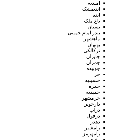
امیدیه
اندیمشک
ایذه
باغ ملک
بستان
بندر امام خمینی
ماهشهر
بهبهان
ترکالکی
جایزان
چمران
چوبیده
حر
حسینیه
حمزه
حمیدیه
خرمشهر
دارخوین
دزآب
دزفول
دهدز
رامشیر
رامهرمز
رفیع