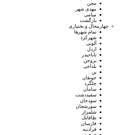
مجن
مهدی شهر
میامی
بازگشت
چهارمحال و بختیاری
تمام شهر‌ها
شهرکرد
آلونی
اردل
باباحیدر
بروجن
بلداجی
بن
جونقان
چلگرد
سامان
سفیددشت
سودجان
سورشجان
شلمزار
طاقانک
فارسان
فرادبنه
فرخ شهر