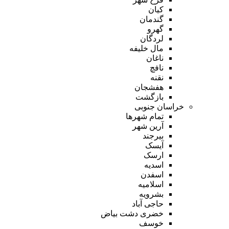
کیان
گندمان
گهرو
لردگان
مال خلیفه
ناغان
نافچ
نقنه
هفشجان
بازگشت
خراسان جنوبی
تمام شهر‌ها
آرین شهر
بیرجند
آیسک
ارسک
اسدیه
اسفدن
اسلامیه
بشرویه
حاجی آباد
خضری دشت بیاض
خوسف