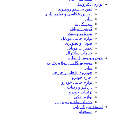
لوازم الکترونیکی
تلفن بی‌سیم رومیزی
دوربین عکاسی و فیلمبرداری
سایر
سیم کارت
گوشی موبایل
لپ تاپ و تبلت
لوازم جانبی موبایل
صوتی و تصویری
تعمیرات موبایل
خدمات سانترال
خودرو و وسایل نقلیه
موتورسیکلت و لوازم جانبی
سایر
خودروی داخلی و خارجی
اجاره خودرو
لوازم جانبی خودرو
دزدگیر و ردیاب
تزئینات خودرو
لوازم یدکی
خدمات ماشین و موتور
استخدام و کاریابی
استخدام