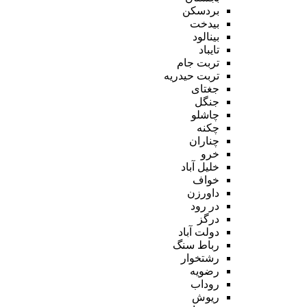
بردسکن
بیدخت
بینالود
تایباد
تربت جام
تربت حیدریه
جغتای
جنگل
چاشلو
چکنه
چناران
خرو
خلیل آباد
خواف
داورزن
در رود
درگز
دولت آباد
رباط سنگ
رشتخوار
رضویه
روداب
ریوش