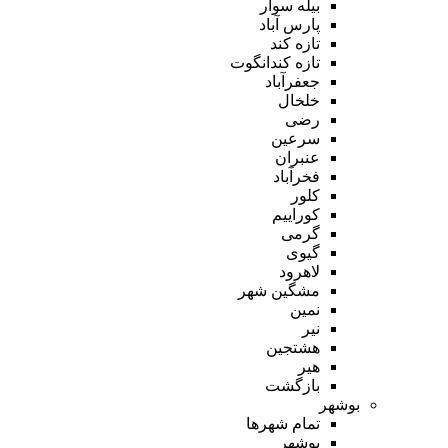
بیله سوار
پارس آباد
تازه کند
تازه کندانگوت
جعفرآباد
خلخال
رضی
سرعین
عنبران
فخرآباد
کلور
کوراییم
گرمی
گیوی
لاهرود
مشگین شهر
نمین
نیر
هشتجین
هیر
بازگشت
بوشهر
تمام شهر‌ها
بوشهر