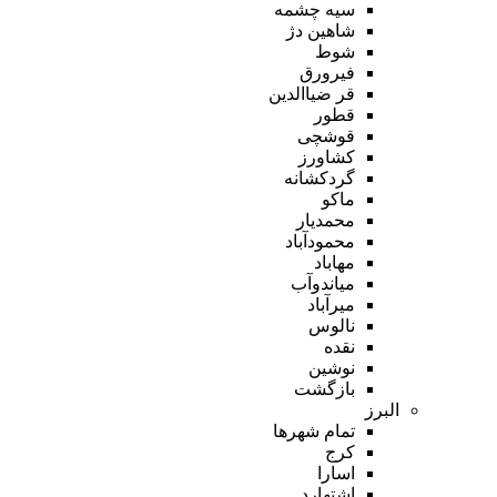
سیه چشمه
شاهین دژ
شوط
فیرورق
قر ضیاالدین
قطور
قوشچی
کشاورز
گردکشانه
ماکو
محمدیار
محمودآباد
مهاباد
میاندوآب
میرآباد
نالوس
نقده
نوشین
بازگشت
البرز
تمام شهر‌ها
کرج
اسارا
اشتهارد