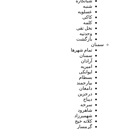
شبانکاره
شنبه
عسلویه
کاکی
کلمه
نخل تقی
وحدتیه
بازگشت
سمنان
تمام شهر‌ها
سمنان
آرادان
امیریه
ایوانکی
بسطام
بیارجمند
دامغان
درجزین
دیباج
سرخه
شاهرود
شهمیرزاد
کلاته خیج
گرمسار