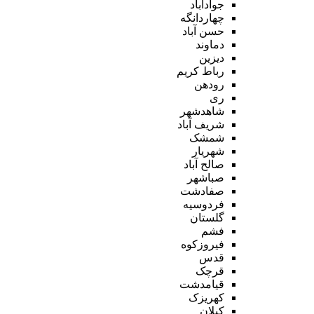
جوادآباد
چهاردانگه
حسن آباد
دماوند
دیزین
رباط کریم
رودهن
ری
شاهدشهر
شریف آباد
شمشک
شهریار
صالح آباد
صباشهر
صفادشت
فردوسیه
گلستان
فشم
فیروزکوه
قدس
قرچک
قیامدشت
کهریزک
کیلان