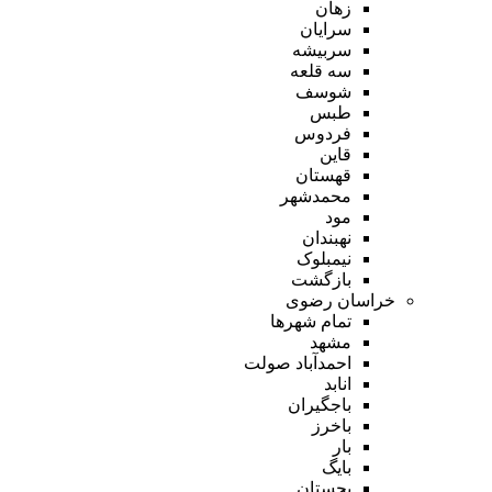
زهان
سرایان
سربیشه
سه قلعه
شوسف
طبس
فردوس
قاین
قهستان
محمدشهر
مود
نهبندان
نیمبلوک
بازگشت
خراسان رضوی
تمام شهر‌ها
مشهد
احمدآباد صولت
انابد
باجگیران
باخرز
بار
بایگ
بجستان