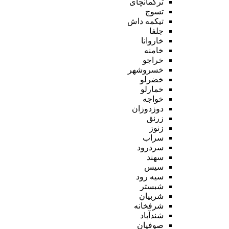
ترکمانچای
تسوج
تیکمه داش
جلفا
خاروانا
خامنه
خراجو
خسروشهر
خضرلو
خمارلو
خواجه
دوزدوزان
زرنق
زنوز
سراب
سردرود
سهند
سیس
سیه رود
شبستر
شربیان
شرفخانه
شندآباد
صوفیان