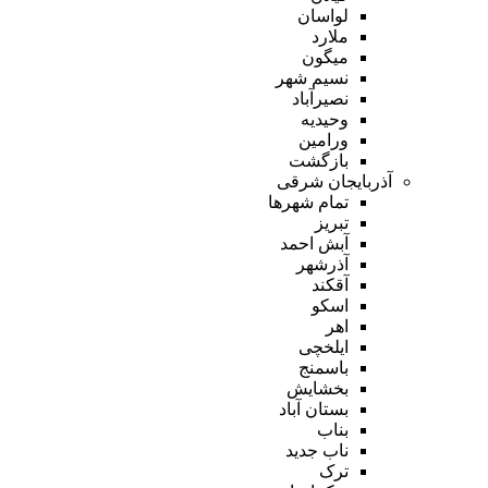
لواسان
ملارد
میگون
نسیم شهر
نصیرآباد
وحیدیه
ورامین
بازگشت
آذربایجان شرقی
تمام شهر‌ها
تبریز
آبش احمد
آذرشهر
آقکند
اسکو
اهر
ایلخچی
باسمنج
بخشایش
بستان آباد
بناب
ناب جدید
ترک