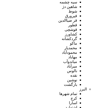
سیه چشمه
شاهین دژ
شوط
فیرورق
قر ضیاالدین
قطور
قوشچی
کشاورز
گردکشانه
ماکو
محمدیار
محمودآباد
مهاباد
میاندوآب
میرآباد
نالوس
نقده
نوشین
بازگشت
البرز
تمام شهر‌ها
کرج
اسارا
اشتهارد