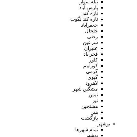
بیله سوار
پارس آباد
تازه کند
تازه کندانگوت
جعفرآباد
خلخال
رضی
سرعین
عنبران
فخرآباد
کلور
کوراییم
گرمی
گیوی
لاهرود
مشگین شهر
نمین
نیر
هشتجین
هیر
بازگشت
بوشهر
تمام شهر‌ها
بوشهر