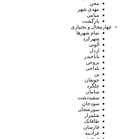
مجن
مهدی شهر
میامی
بازگشت
چهارمحال و بختیاری
تمام شهر‌ها
شهرکرد
آلونی
اردل
باباحیدر
بروجن
بلداجی
بن
جونقان
چلگرد
سامان
سفیددشت
سودجان
سورشجان
شلمزار
طاقانک
فارسان
فرادبنه
فرخ شهر