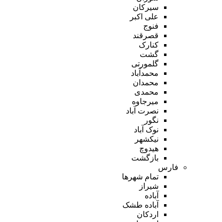
سیرکان
علی اکبر
فنوج
قصرقند
کنارک
گشت
گلمورتی
محمدآباد
محمدان
محمدی
میرجاوه
نصرت آباد
نگور
نوک آباد
نیکشهر
هیدوچ
بازگشت
فارس
تمام شهر‌ها
شیراز
آباده
آباده طشک
اردکان