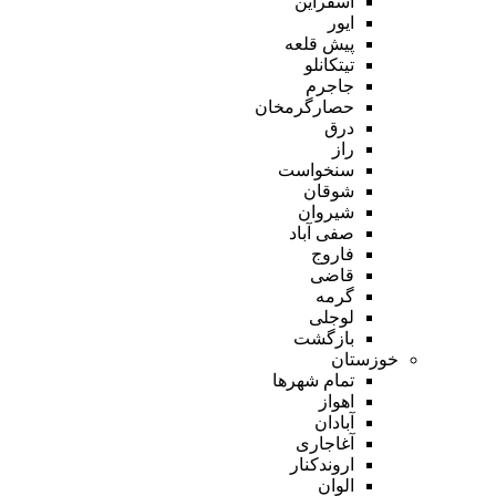
اسفراین
ایور
پیش قلعه
تیتکانلو
جاجرم
حصارگرمخان
درق
راز
سنخواست
شوقان
شیروان
صفی آباد
فاروج
قاضی
گرمه
لوجلی
بازگشت
خوزستان
تمام شهر‌ها
اهواز
آبادان
آغاجاری
اروندکنار
الوان