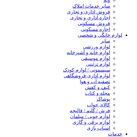
ویلا
سایر خدمات املاک
فروش اداری و تجاری
اجاره اداری و تجاری
فروش مسکونی
اجاره مسکونی
لوازم خانگی و شخصی
سایر
لوازم ورزشی
لوازم خانه و آشپزخانه
لوازم موسیقی
لوازم تزئینی
سیسمونی / لوازم کودک
لوازم اداری فروشگاهی
تصفیه آب و هوا
کیف و کفش
مجله و کتاب
پوشاک
کالای خواب
فرش / گلیم / قالیچه
لوازم چوبی / مبلمان
لوازم برقی و گازی
اسباب بازی
خدمات