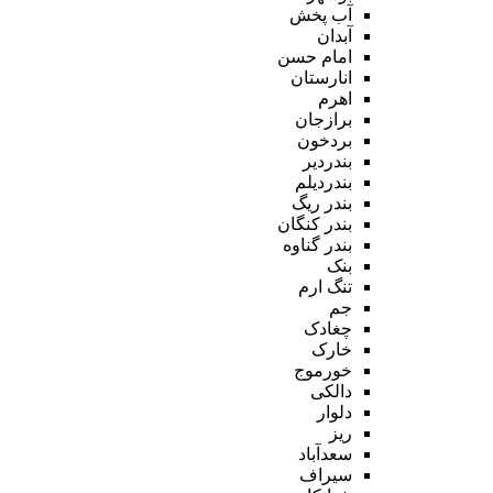
آب پخش
آبدان
امام حسن
انارستان
اهرم
برازجان
بردخون
بندردیر
بندردیلم
بندر ریگ
بندر کنگان
بندر گناوه
بنک
تنگ ارم
جم
چغادک
خارک
خورموج
دالکی
دلوار
ریز
سعدآباد
سیراف