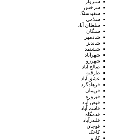
سبزوار
سرخس
سفیدسنگ
سلامی
سلطان آباد
سنگان
شادمهر
شاندیز
ششتمد
شهرآباد
شهرزو
صالح آباد
طرقبه
عشق آباد
فرهادگرد
فریمان
فیروزه
فیض آباد
قاسم آباد
قدمگاه
قلندرآباد
قوچان
کاخک
کاریز