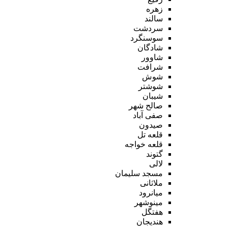
زهره
سالند
سردشت
سوسنگرد
شادگان
شاوور
شرافت
شوش
شوشتر
شیبان
صالح شهر
صفی آباد
صیدون
قلعه تل
قلعه خواجه
گتوند
لالی
مسجد سلیمان
ملاثانی
میانرود
مینوشهر
هفتگل
هندیجان