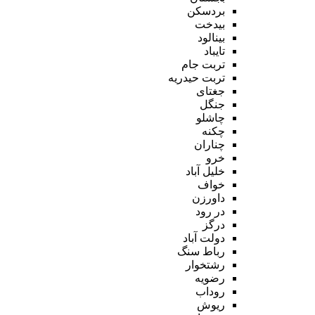
بردسکن
بیدخت
بینالود
تایباد
تربت جام
تربت حیدریه
جغتای
جنگل
چاشلو
چکنه
چناران
خرو
خلیل آباد
خواف
داورزن
در رود
درگز
دولت آباد
رباط سنگ
رشتخوار
رضویه
روداب
ریوش