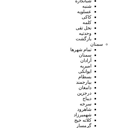
شبانکاره
شنبه
عسلویه
کاکی
کلمه
نخل تقی
وحدتیه
بازگشت
سمنان
تمام شهر‌ها
سمنان
آرادان
امیریه
ایوانکی
بسطام
بیارجمند
دامغان
درجزین
دیباج
سرخه
شاهرود
شهمیرزاد
کلاته خیج
گرمسار