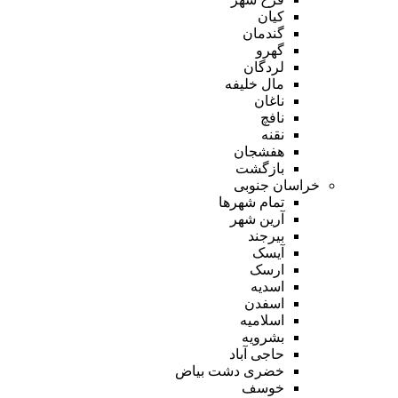
کیان
گندمان
گهرو
لردگان
مال خلیفه
ناغان
نافچ
نقنه
هفشجان
بازگشت
خراسان جنوبی
تمام شهر‌ها
آرین شهر
بیرجند
آیسک
ارسک
اسدیه
اسفدن
اسلامیه
بشرویه
حاجی آباد
خضری دشت بیاض
خوسف