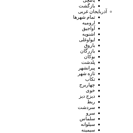
یامچی
بازگشت
آذربایجان غربی
تمام شهر‌ها
ارومیه
آواجیق
اشنویه
ایواوغلی
باروق
بازرگان
بوکان
پلدشت
پیرانشهر
تازه شهر
تکاب
چهاربرج
خوی
دیزج دیز
ربط
سردشت
سرو
سلماس
سیلوانه
سیمینه