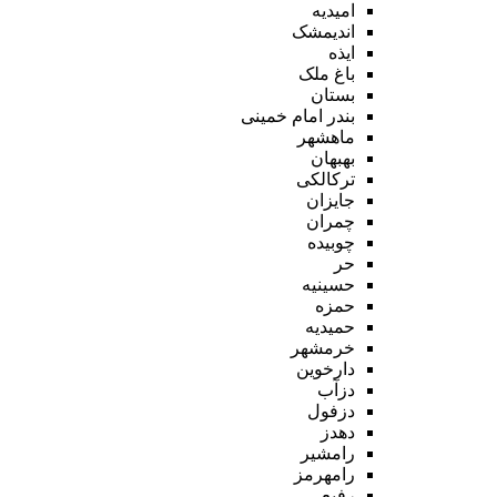
امیدیه
اندیمشک
ایذه
باغ ملک
بستان
بندر امام خمینی
ماهشهر
بهبهان
ترکالکی
جایزان
چمران
چوبیده
حر
حسینیه
حمزه
حمیدیه
خرمشهر
دارخوین
دزآب
دزفول
دهدز
رامشیر
رامهرمز
رفیع