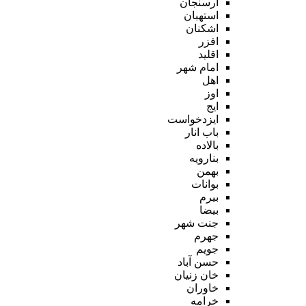
ارسنجان
استهبان
اشکنان
افزر
اقلید
امام شهر
اهل
اوز
ایج
ایزدخواست
باب انار
بالاده
بنارویه
بهمن
بوانات
بیرم
بیضا
جنت شهر
جهرم
جویم
حسن آباد
خان زنیان
خاوران
خرامه