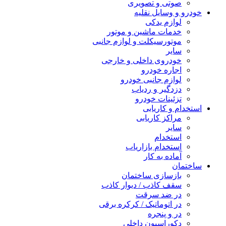
صوتی و تصویری
خودرو و وسایل نقلیه
لوازم یدکی
خدمات ماشین و موتور
موتورسیکلت و لوازم جانبی
سایر
خودروی داخلی و خارجی
اجاره خودرو
لوازم جانبی خودرو
دزدگیر و ردیاب
تزئینات خودرو
استخدام و کاریابی
مراکز کاریابی
سایر
استخدام
استخدام بازاریاب
آماده به کار
ساختمان
بازسازی ساختمان
سقف کاذب / دیوار کاذب
در ضد سرقت
در اتوماتیک / کرکره برقی
در و پنجره
دکوراسیون داخلی