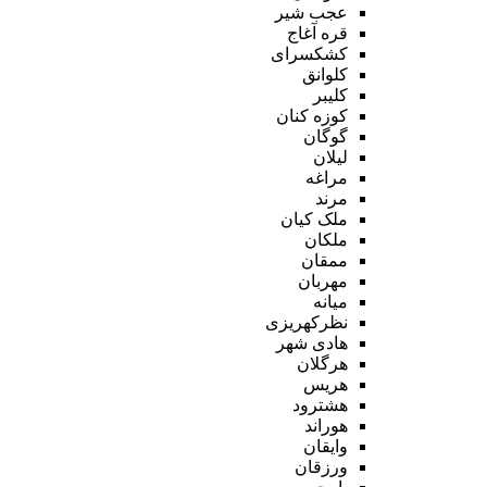
عجب شیر
قره آغاج
کشکسرای
کلوانق
کلیبر
کوزه کنان
گوگان
لیلان
مراغه
مرند
ملک کیان
ملکان
ممقان
مهربان
میانه
نظرکهریزی
هادی شهر
هرگلان
هریس
هشترود
هوراند
وایقان
ورزقان