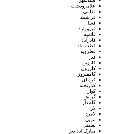
صفاشهر
علامرودشت
فدامی
فراشبند
فسا
فیروزآباد
قائمیه
قادرآباد
قطب آباد
قطرویه
قیر
کارزین
کازرون
کامفیروز
کره ای
کنارتخته
کوار
گراش
گله دار
لار
لامرد
لپویی
لطیفی
مبارک آباد دیز