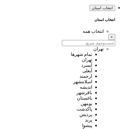
انتخاب استان
انتخاب استان
انتخاب همه
×
تهران
تمام شهر‌ها
تهران
آبسرد
آبعلی
ارجمند
اسلامشهر
اندیشه
باقرشهر
باغستان
بومهن
پاکدشت
پردیس
پرند
پیشوا