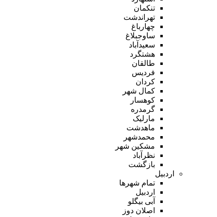
تنکمان
تهراندشت
چهارباغ
ساوجبلاغ
سعیدآباد
هشتگرد
طالقان
فردیس
کردان
کمال شهر
کوهسار
گرمدره
مارلیک
ماهدشت
محمدشهر
مشکین شهر
نظرآباد
بازگشت
اردبیل
تمام شهر‌ها
اردبیل
آبی بیگلو
اصلان دوز