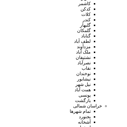
کاشمر
کدکن
کلات
کندر
گلبهار
گلمکان
گناباد
لطف آباد
مزدآوند
ملک آباد
نشتیفان
نصرآباد
نقاب
نوخندان
نیشابور
نیل شهر
همت آباد
یونسی
بازگشت
خراسان شمالی
تمام شهر‌ها
بجنورد
آشخانه