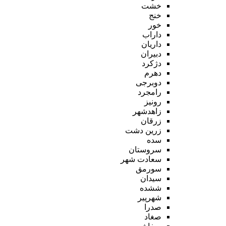
خشت
خنج
خور
داراب
داریان
دبیران
دژکرد
دهرم
دوبرجی
رامجرد
رونیز
زاهدشهر
زرقان
زرین دشت
سده
سروستان
سعادت شهر
سورمق
سیدان
ششده
شهرپیر
صدرا
صغاد