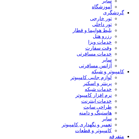
سایر
آموزشگاه
گردشگری
تور خارجی
تور داخلی
بلیط هواپیما و قطار
رزرو هتل
خدمات ویزا
وقت سفارت
خدمات مسافرتی
سایر
آژانس مسافرتی
کامپیوتر و شبکه
لوازم جانبی کامپیوتر
پرینتر و اسکنر
خدمات شبکه
نرم افزار کامپیوتر
خدمات اینترنت
طراحی سایت
هاستینگ و دامنه
سایر
تعمیر و نگهداری کامپیوتر
کامپیوتر و قطعات
متفرقه