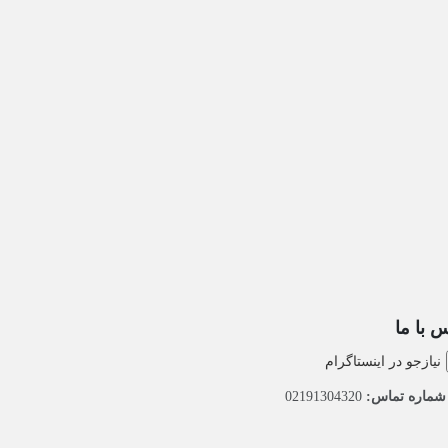
 با ما
نیازجو در اینستاگرام
ماره تماس:
02191304320