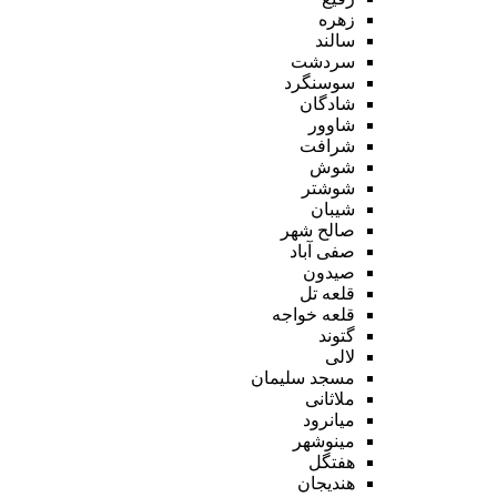
زهره
سالند
سردشت
سوسنگرد
شادگان
شاوور
شرافت
شوش
شوشتر
شیبان
صالح شهر
صفی آباد
صیدون
قلعه تل
قلعه خواجه
گتوند
لالی
مسجد سلیمان
ملاثانی
میانرود
مینوشهر
هفتگل
هندیجان