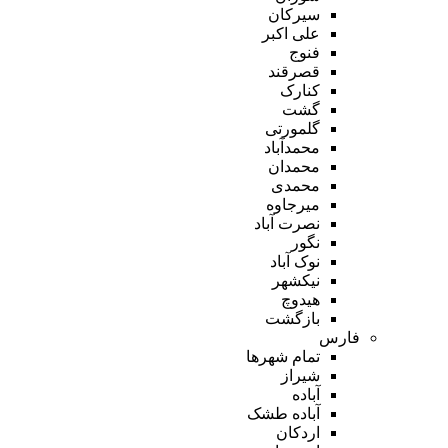
سیرکان
علی اکبر
فنوج
قصرقند
کنارک
گشت
گلمورتی
محمدآباد
محمدان
محمدی
میرجاوه
نصرت آباد
نگور
نوک آباد
نیکشهر
هیدوچ
بازگشت
فارس
تمام شهر‌ها
شیراز
آباده
آباده طشک
اردکان