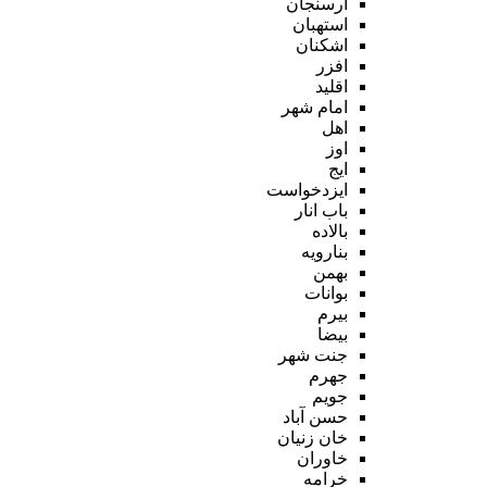
ارسنجان
استهبان
اشکنان
افزر
اقلید
امام شهر
اهل
اوز
ایج
ایزدخواست
باب انار
بالاده
بنارویه
بهمن
بوانات
بیرم
بیضا
جنت شهر
جهرم
جویم
حسن آباد
خان زنیان
خاوران
خرامه