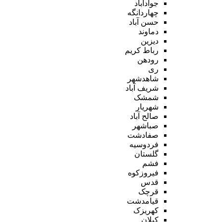
جوادآباد
چهاردانگه
حسن آباد
دماوند
دیزین
رباط کریم
رودهن
ری
شاهدشهر
شریف آباد
شمشک
شهریار
صالح آباد
صباشهر
صفادشت
فردوسیه
گلستان
فشم
فیروزکوه
قدس
قرچک
قیامدشت
کهریزک
کیلان