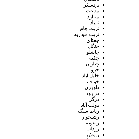
بردسکن
بیدخت
بینالود
تایباد
تربت جام
تربت حیدریه
جغتای
جنگل
چاشلو
چکنه
چناران
خرو
خلیل آباد
خواف
داورزن
در رود
درگز
دولت آباد
رباط سنگ
رشتخوار
رضویه
روداب
ریوش