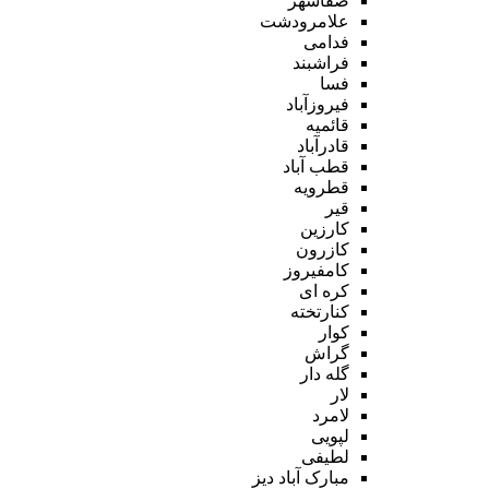
صفاشهر
علامرودشت
فدامی
فراشبند
فسا
فیروزآباد
قائمیه
قادرآباد
قطب آباد
قطرویه
قیر
کارزین
کازرون
کامفیروز
کره ای
کنارتخته
کوار
گراش
گله دار
لار
لامرد
لپویی
لطیفی
مبارک آباد دیز