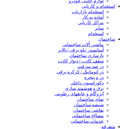
لوازم جانبی خودرو
استخدام و کاریابی
استخدام بازاریاب
آماده به کار
مراکز کاریابی
سایر
استخدام
ساختمان
ماشین آلات ساختمانی
آسانسور /پله برقی /بالابر
بازسازی ساختمان
سقف کاذب / دیوار کاذب
در ضد سرقت
در اتوماتیک / کرکره برقی
در و پنجره
دکوراسیون داخلی
برق و هوشمند سازی
ایزوگام و عایقهای رطوبتی
نمای ساختمان
شیشه ساختمان
نقاشی ساختمان
مصالح ساختمانی
خدمات ساختمانی
متفرقه