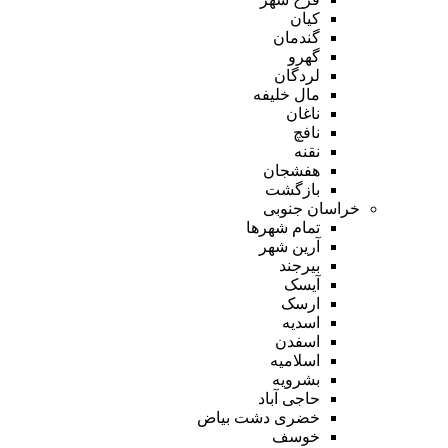
کیان
گندمان
گهرو
لردگان
مال خلیفه
ناغان
نافچ
نقنه
هفشجان
بازگشت
خراسان جنوبی
تمام شهر‌ها
آرین شهر
بیرجند
آیسک
ارسک
اسدیه
اسفدن
اسلامیه
بشرویه
حاجی آباد
خضری دشت بیاض
خوسف