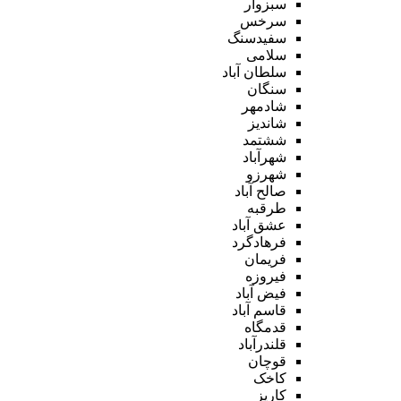
سبزوار
سرخس
سفیدسنگ
سلامی
سلطان آباد
سنگان
شادمهر
شاندیز
ششتمد
شهرآباد
شهرزو
صالح آباد
طرقبه
عشق آباد
فرهادگرد
فریمان
فیروزه
فیض آباد
قاسم آباد
قدمگاه
قلندرآباد
قوچان
کاخک
کاریز