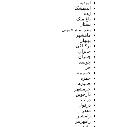
امیدیه
اندیمشک
ایذه
باغ ملک
بستان
بندر امام خمینی
ماهشهر
بهبهان
ترکالکی
جایزان
چمران
چوبیده
حر
حسینیه
حمزه
حمیدیه
خرمشهر
دارخوین
دزآب
دزفول
دهدز
رامشیر
رامهرمز
رفیع