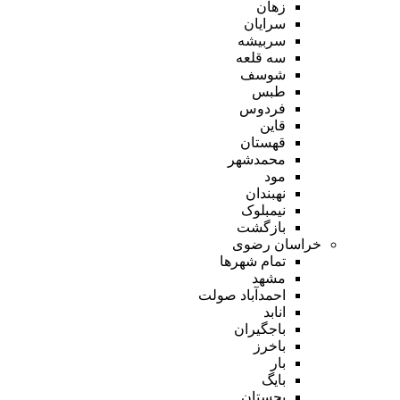
زهان
سرایان
سربیشه
سه قلعه
شوسف
طبس
فردوس
قاین
قهستان
محمدشهر
مود
نهبندان
نیمبلوک
بازگشت
خراسان رضوی
تمام شهر‌ها
مشهد
احمدآباد صولت
انابد
باجگیران
باخرز
بار
بایگ
بجستان