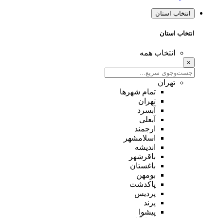
انتخاب استان
انتخاب استان
انتخاب همه
×
تهران
تمام شهر‌ها
تهران
آبسرد
آبعلی
ارجمند
اسلامشهر
اندیشه
باقرشهر
باغستان
بومهن
پاکدشت
پردیس
پرند
پیشوا