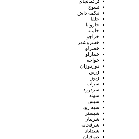
ترکمانچای
تسوج
تیکمه داش
جلفا
خاروانا
خامنه
خراجو
خسروشهر
خضرلو
خمارلو
خواجه
دوزدوزان
زرنق
زنوز
سراب
سردرود
سهند
سیس
سیه رود
شبستر
شربیان
شرفخانه
شندآباد
صوفیان