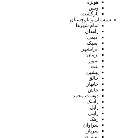
هویزه
ویس
بازگشت
سیستان و بلوچستان
تمام شهر‌ها
زاهدان
ادیمی
اسپکه
ایرانشهر
بزمان
بمپور
بنت
پیشین
جالق
چابهار
خاش
دوست محمد
راسک
زابل
زابلی
زهک
سراوان
سرباز
سوران