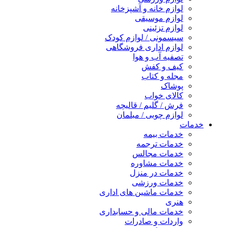
لوازم خانه و آشپزخانه
لوازم موسیقی
لوازم تزئینی
سیسمونی / لوازم کودک
لوازم اداری فروشگاهی
تصفیه آب و هوا
کیف و کفش
مجله و کتاب
پوشاک
کالای خواب
فرش / گلیم / قالیچه
لوازم چوبی / مبلمان
خدمات
خدمات بیمه
خدمات ترجمه
خدمات مجالس
خدمات مشاوره
خدمات در منزل
خدمات ورزشی
خدمات ماشین های اداری
هنری
خدمات مالی و حسابداری
واردات و صادرات