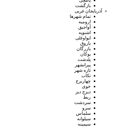
یامچی
بازگشت
آذربایجان غربی
تمام شهر‌ها
ارومیه
آواجیق
اشنویه
ایواوغلی
باروق
بازرگان
بوکان
پلدشت
پیرانشهر
تازه شهر
تکاب
چهاربرج
خوی
دیزج دیز
ربط
سردشت
سرو
سلماس
سیلوانه
سیمینه