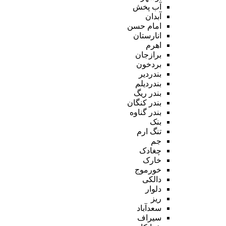
آب پخش
آبدان
امام حسن
انارستان
اهرم
برازجان
بردخون
بندردیر
بندردیلم
بندر ریگ
بندر کنگان
بندر گناوه
بنک
تنگ ارم
جم
چغادک
خارک
خورموج
دالکی
دلوار
ریز
سعدآباد
سیراف