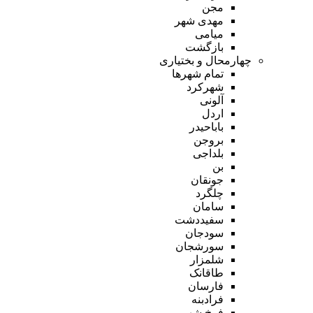
مجن
مهدی شهر
میامی
بازگشت
چهارمحال و بختیاری
تمام شهر‌ها
شهرکرد
آلونی
اردل
باباحیدر
بروجن
بلداجی
بن
جونقان
چلگرد
سامان
سفیددشت
سودجان
سورشجان
شلمزار
طاقانک
فارسان
فرادبنه
فرخ شهر