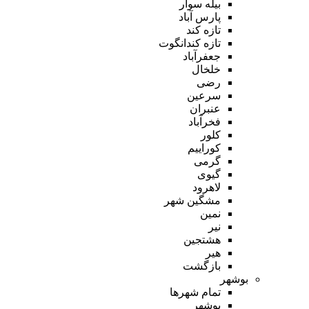
بیله سوار
پارس آباد
تازه کند
تازه کندانگوت
جعفرآباد
خلخال
رضی
سرعین
عنبران
فخرآباد
کلور
کوراییم
گرمی
گیوی
لاهرود
مشگین شهر
نمین
نیر
هشتجین
هیر
بازگشت
بوشهر
تمام شهر‌ها
بوشهر