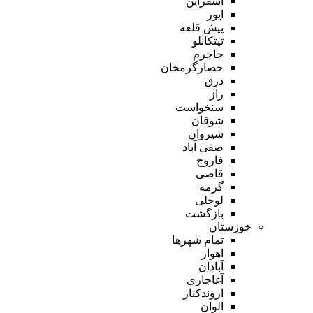
اسفراین
ایور
پیش قلعه
تیتکانلو
جاجرم
حصارگرمخان
درق
راز
سنخواست
شوقان
شیروان
صفی آباد
فاروج
قاضی
گرمه
لوجلی
بازگشت
خوزستان
تمام شهر‌ها
اهواز
آبادان
آغاجاری
اروندکنار
الوان