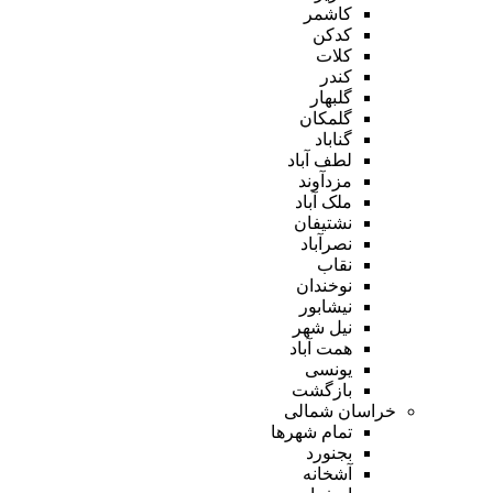
کاشمر
کدکن
کلات
کندر
گلبهار
گلمکان
گناباد
لطف آباد
مزدآوند
ملک آباد
نشتیفان
نصرآباد
نقاب
نوخندان
نیشابور
نیل شهر
همت آباد
یونسی
بازگشت
خراسان شمالی
تمام شهر‌ها
بجنورد
آشخانه