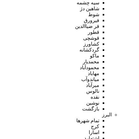
سیه چشمه
شاهین دژ
شوط
فیرورق
قر ضیاالدین
قطور
قوشچی
کشاورز
گردکشانه
ماکو
محمدیار
محمودآباد
مهاباد
میاندوآب
میرآباد
نالوس
نقده
نوشین
بازگشت
البرز
تمام شهر‌ها
کرج
اسارا
اشتهارد