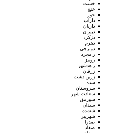
خشت
خنج
خور
داراب
داریان
دبیران
دژکرد
دهرم
دوبرجی
رامجرد
رونیز
زاهدشهر
زرقان
زرین دشت
سده
سروستان
سعادت شهر
سورمق
سیدان
ششده
شهرپیر
صدرا
صغاد