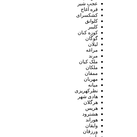
عجب شیر
قره آغاج
کشکسرای
کلوانق
کلیبر
کوزه کنان
گوگان
لیلان
مراغه
مرند
ملک کیان
ملکان
ممقان
مهربان
میانه
نظرکهریزی
هادی شهر
هرگلان
هریس
هشترود
هوراند
وایقان
ورزقان