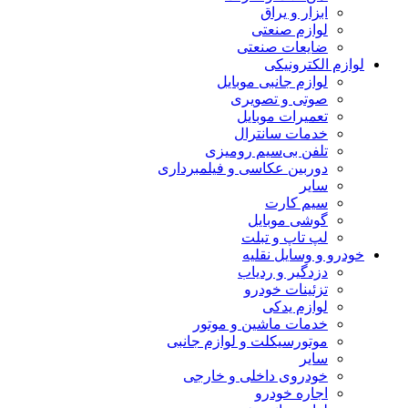
ابزار و یراق
لوازم صنعتی
ضایعات صنعتی
لوازم الکترونیکی
لوازم جانبی موبایل
صوتی و تصویری
تعمیرات موبایل
خدمات سانترال
تلفن بی‌سیم رومیزی
دوربین عکاسی و فیلمبرداری
سایر
سیم کارت
گوشی موبایل
لپ تاپ و تبلت
خودرو و وسایل نقلیه
دزدگیر و ردیاب
تزئینات خودرو
لوازم یدکی
خدمات ماشین و موتور
موتورسیکلت و لوازم جانبی
سایر
خودروی داخلی و خارجی
اجاره خودرو