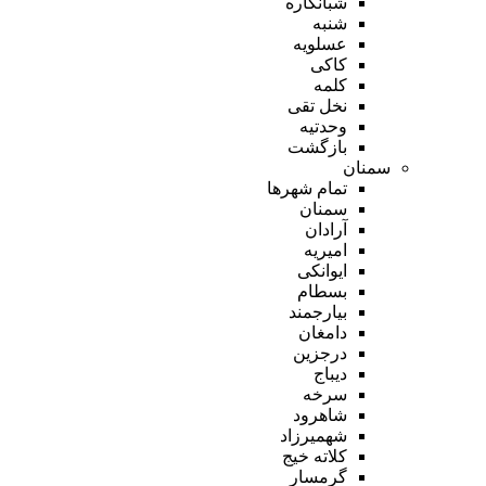
شبانکاره
شنبه
عسلویه
کاکی
کلمه
نخل تقی
وحدتیه
بازگشت
سمنان
تمام شهر‌ها
سمنان
آرادان
امیریه
ایوانکی
بسطام
بیارجمند
دامغان
درجزین
دیباج
سرخه
شاهرود
شهمیرزاد
کلاته خیج
گرمسار