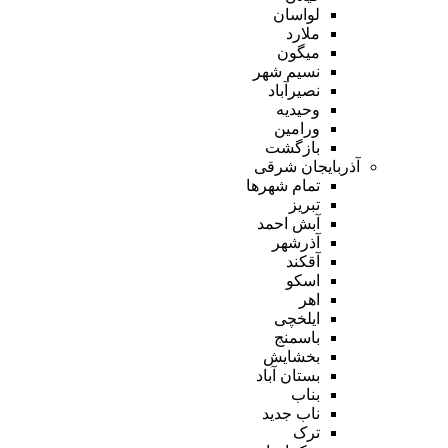
لواسان
ملارد
میگون
نسیم شهر
نصیرآباد
وحیدیه
ورامین
بازگشت
آذربایجان شرقی
تمام شهر‌ها
تبریز
آبش احمد
آذرشهر
آقکند
اسکو
اهر
ایلخچی
باسمنج
بخشایش
بستان آباد
بناب
ناب جدید
ترک