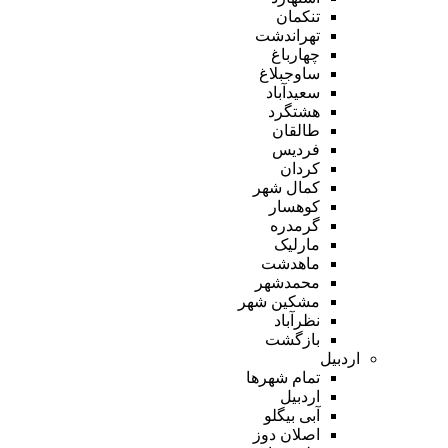
تنکمان
تهراندشت
چهارباغ
ساوجبلاغ
سعیدآباد
هشتگرد
طالقان
فردیس
کردان
کمال شهر
کوهسار
گرمدره
مارلیک
ماهدشت
محمدشهر
مشکین شهر
نظرآباد
بازگشت
اردبیل
تمام شهر‌ها
اردبیل
آبی بیگلو
اصلان دوز