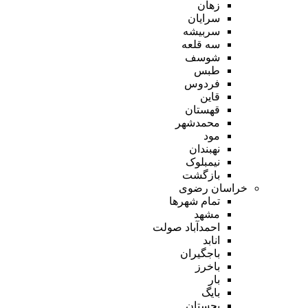
زهان
سرایان
سربیشه
سه قلعه
شوسف
طبس
فردوس
قاین
قهستان
محمدشهر
مود
نهبندان
نیمبلوک
بازگشت
خراسان رضوی
تمام شهر‌ها
مشهد
احمدآباد صولت
انابد
باجگیران
باخرز
بار
بایگ
بجستان