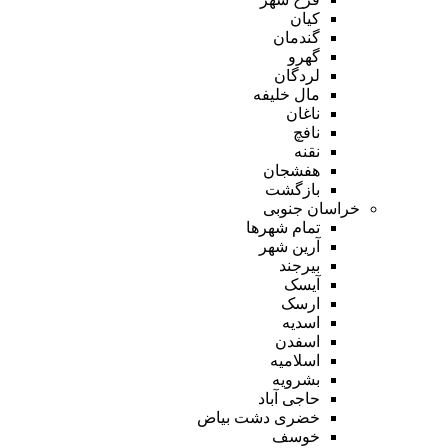
کیان
گندمان
گهرو
لردگان
مال خلیفه
ناغان
نافچ
نقنه
هفشجان
بازگشت
خراسان جنوبی
تمام شهر‌ها
آرین شهر
بیرجند
آیسک
ارسک
اسدیه
اسفدن
اسلامیه
بشرویه
حاجی آباد
خضری دشت بیاض
خوسف