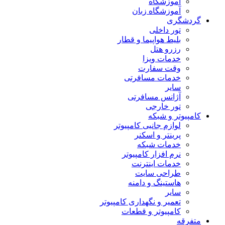
آموزشگاه
آموزشگاه زبان
گردشگری
تور داخلی
بلیط هواپیما و قطار
رزرو هتل
خدمات ویزا
وقت سفارت
خدمات مسافرتی
سایر
آژانس مسافرتی
تور خارجی
کامپیوتر و شبکه
لوازم جانبی کامپیوتر
پرینتر و اسکنر
خدمات شبکه
نرم افزار کامپیوتر
خدمات اینترنت
طراحی سایت
هاستینگ و دامنه
سایر
تعمیر و نگهداری کامپیوتر
کامپیوتر و قطعات
متفرقه