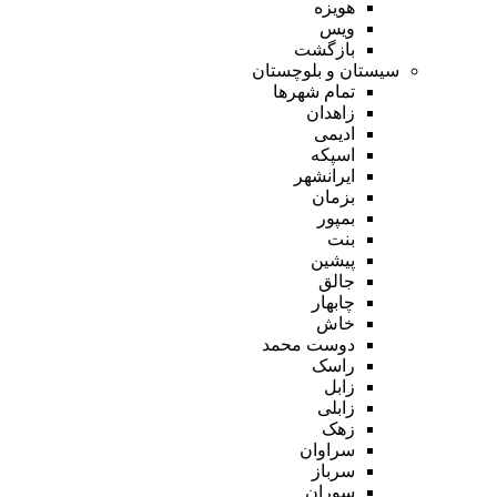
هویزه
ویس
بازگشت
سیستان و بلوچستان
تمام شهر‌ها
زاهدان
ادیمی
اسپکه
ایرانشهر
بزمان
بمپور
بنت
پیشین
جالق
چابهار
خاش
دوست محمد
راسک
زابل
زابلی
زهک
سراوان
سرباز
سوران