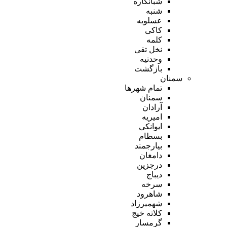
شبانکاره
شنبه
عسلویه
کاکی
کلمه
نخل تقی
وحدتیه
بازگشت
سمنان
تمام شهر‌ها
سمنان
آرادان
امیریه
ایوانکی
بسطام
بیارجمند
دامغان
درجزین
دیباج
سرخه
شاهرود
شهمیرزاد
کلاته خیج
گرمسار