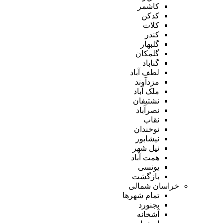
کاشمر
کدکن
کلات
کندر
گلبهار
گلمکان
گناباد
لطف آباد
مزدآوند
ملک آباد
نشتیفان
نصرآباد
نقاب
نوخندان
نیشابور
نیل شهر
همت آباد
یونسی
بازگشت
خراسان شمالی
تمام شهر‌ها
بجنورد
آشخانه