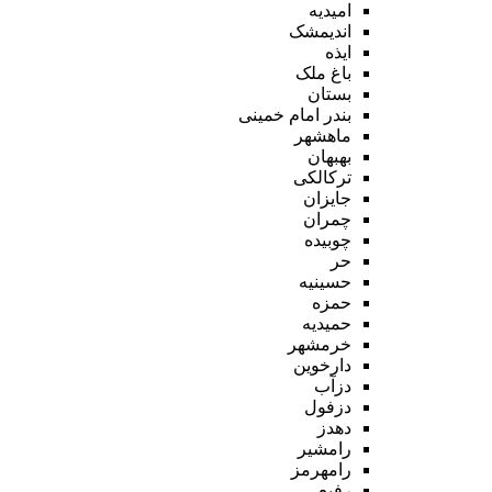
امیدیه
اندیمشک
ایذه
باغ ملک
بستان
بندر امام خمینی
ماهشهر
بهبهان
ترکالکی
جایزان
چمران
چوبیده
حر
حسینیه
حمزه
حمیدیه
خرمشهر
دارخوین
دزآب
دزفول
دهدز
رامشیر
رامهرمز
رفیع