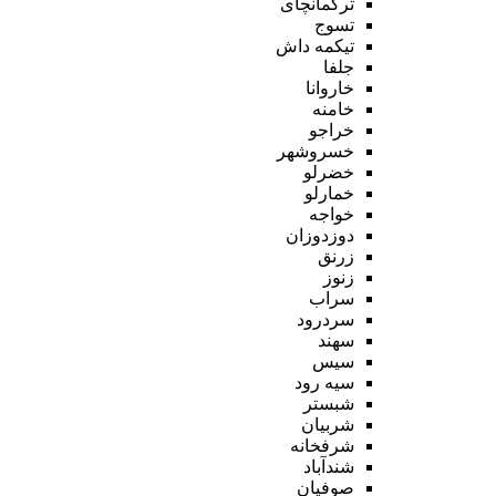
ترکمانچای
تسوج
تیکمه داش
جلفا
خاروانا
خامنه
خراجو
خسروشهر
خضرلو
خمارلو
خواجه
دوزدوزان
زرنق
زنوز
سراب
سردرود
سهند
سیس
سیه رود
شبستر
شربیان
شرفخانه
شندآباد
صوفیان