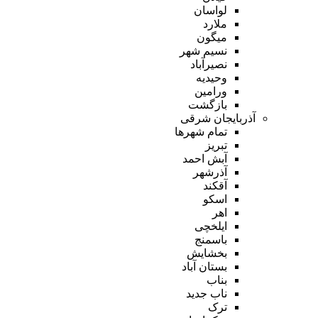
لواسان
ملارد
میگون
نسیم شهر
نصیرآباد
وحیدیه
ورامین
بازگشت
آذربایجان شرقی
تمام شهر‌ها
تبریز
آبش احمد
آذرشهر
آقکند
اسکو
اهر
ایلخچی
باسمنج
بخشایش
بستان آباد
بناب
ناب جدید
ترک