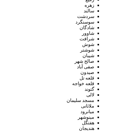
زهره
سالند
سردشت
سوسنگرد
شادگان
شاوور
شرافت
شوش
شوشتر
شیبان
صالح شهر
صفی آباد
صیدون
قلعه تل
قلعه خواجه
گتوند
لالی
مسجد سلیمان
ملاثانی
میانرود
مینوشهر
هفتگل
هندیجان