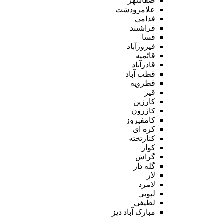
صفاشهر
علامرودشت
فدامی
فراشبند
فسا
فیروزآباد
قائمیه
قادرآباد
قطب آباد
قطرویه
قیر
کارزین
کازرون
کامفیروز
کره ای
کنارتخته
کوار
گراش
گله دار
لار
لامرد
لپویی
لطیفی
مبارک آباد دیز