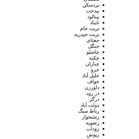
بردسکن
بیدخت
بینالود
تایباد
تربت جام
تربت حیدریه
جغتای
جنگل
چاشلو
چکنه
چناران
خرو
خلیل آباد
خواف
داورزن
در رود
درگز
دولت آباد
رباط سنگ
رشتخوار
رضویه
روداب
ریوش