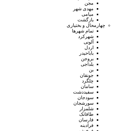
مجن
مهدی شهر
میامی
بازگشت
چهارمحال و بختیاری
تمام شهر‌ها
شهرکرد
آلونی
اردل
باباحیدر
بروجن
بلداجی
بن
جونقان
چلگرد
سامان
سفیددشت
سودجان
سورشجان
شلمزار
طاقانک
فارسان
فرادبنه
فرخ شهر