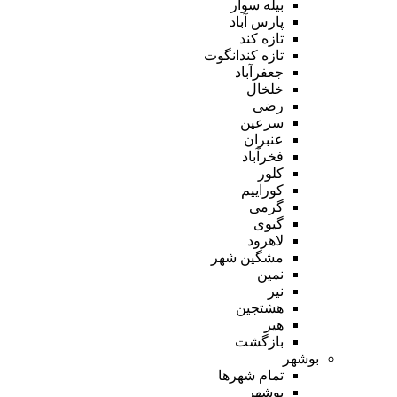
بیله سوار
پارس آباد
تازه کند
تازه کندانگوت
جعفرآباد
خلخال
رضی
سرعین
عنبران
فخرآباد
کلور
کوراییم
گرمی
گیوی
لاهرود
مشگین شهر
نمین
نیر
هشتجین
هیر
بازگشت
بوشهر
تمام شهر‌ها
بوشهر