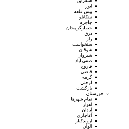
اسفراین
ایور
پیش قلعه
تیتکانلو
جاجرم
حصارگرمخان
درق
راز
سنخواست
شوقان
شیروان
صفی آباد
فاروج
قاضی
گرمه
لوجلی
بازگشت
خوزستان
تمام شهر‌ها
اهواز
آبادان
آغاجاری
اروندکنار
الوان