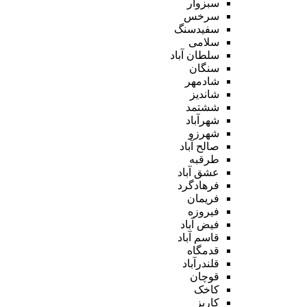
سبزوار
سرخس
سفیدسنگ
سلامی
سلطان آباد
سنگان
شادمهر
شاندیز
ششتمد
شهرآباد
شهرزو
صالح آباد
طرقبه
عشق آباد
فرهادگرد
فریمان
فیروزه
فیض آباد
قاسم آباد
قدمگاه
قلندرآباد
قوچان
کاخک
کاریز