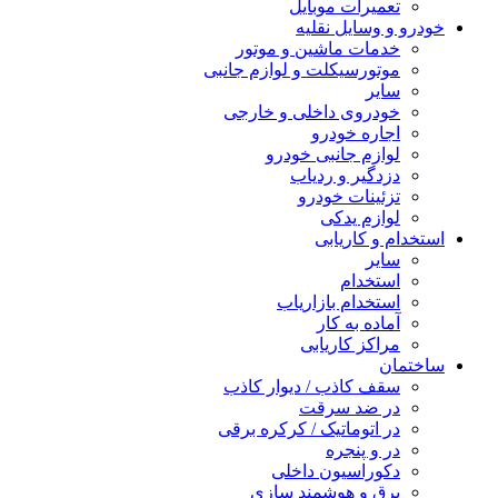
تعمیرات موبایل
خودرو و وسایل نقلیه
خدمات ماشین و موتور
موتورسیکلت و لوازم جانبی
سایر
خودروی داخلی و خارجی
اجاره خودرو
لوازم جانبی خودرو
دزدگیر و ردیاب
تزئینات خودرو
لوازم یدکی
استخدام و کاریابی
سایر
استخدام
استخدام بازاریاب
آماده به کار
مراکز کاریابی
ساختمان
سقف کاذب / دیوار کاذب
در ضد سرقت
در اتوماتیک / کرکره برقی
در و پنجره
دکوراسیون داخلی
برق و هوشمند سازی