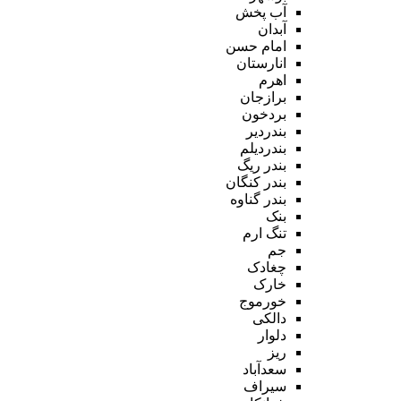
آب پخش
آبدان
امام حسن
انارستان
اهرم
برازجان
بردخون
بندردیر
بندردیلم
بندر ریگ
بندر کنگان
بندر گناوه
بنک
تنگ ارم
جم
چغادک
خارک
خورموج
دالکی
دلوار
ریز
سعدآباد
سیراف