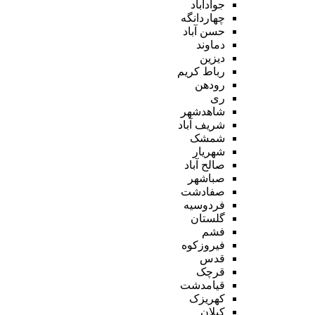
جوادآباد
چهاردانگه
حسن آباد
دماوند
دیزین
رباط کریم
رودهن
ری
شاهدشهر
شریف آباد
شمشک
شهریار
صالح آباد
صباشهر
صفادشت
فردوسیه
گلستان
فشم
فیروزکوه
قدس
قرچک
قیامدشت
کهریزک
کیلان