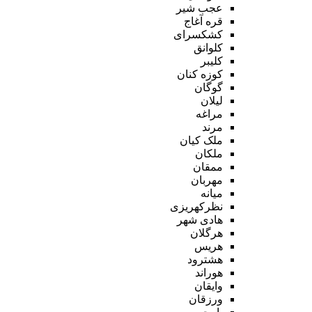
عجب شیر
قره آغاج
کشکسرای
کلوانق
کلیبر
کوزه کنان
گوگان
لیلان
مراغه
مرند
ملک کیان
ملکان
ممقان
مهربان
میانه
نظرکهریزی
هادی شهر
هرگلان
هریس
هشترود
هوراند
وایقان
ورزقان