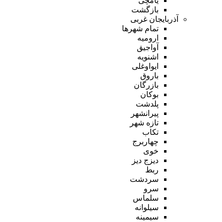
یامچی
بازگشت
آذربایجان غربی
تمام شهر‌ها
ارومیه
آواجیق
اشنویه
ایواوغلی
باروق
بازرگان
بوکان
پلدشت
پیرانشهر
تازه شهر
تکاب
چهاربرج
خوی
دیزج دیز
ربط
سردشت
سرو
سلماس
سیلوانه
سیمینه