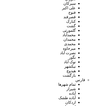
سیرکان
علی اکبر
فنوج
قصرقند
کنارک
گشت
گلمورتی
محمدآباد
محمدان
محمدی
میرجاوه
نصرت آباد
نگور
نوک آباد
نیکشهر
هیدوچ
بازگشت
فارس
تمام شهر‌ها
شیراز
آباده
آباده طشک
اردکان