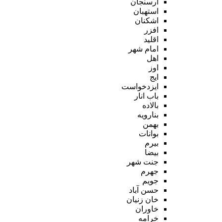
ارسنجان
استهبان
اشکنان
افزر
اقلید
امام شهر
اهل
اوز
ایج
ایزدخواست
باب انار
بالاده
بنارویه
بهمن
بوانات
بیرم
بیضا
جنت شهر
جهرم
جویم
حسن آباد
خان زنیان
خاوران
خرامه