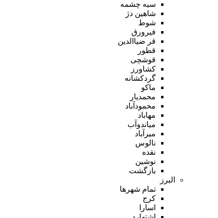
سیه چشمه
شاهین دژ
شوط
فیرورق
قر ضیاالدین
قطور
قوشچی
کشاورز
گردکشانه
ماکو
محمدیار
محمودآباد
مهاباد
میاندوآب
میرآباد
نالوس
نقده
نوشین
بازگشت
البرز
تمام شهر‌ها
کرج
اسارا
اشتهارد