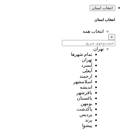
انتخاب استان
انتخاب استان
انتخاب همه
×
تهران
تمام شهر‌ها
تهران
آبسرد
آبعلی
ارجمند
اسلامشهر
اندیشه
باقرشهر
باغستان
بومهن
پاکدشت
پردیس
پرند
پیشوا