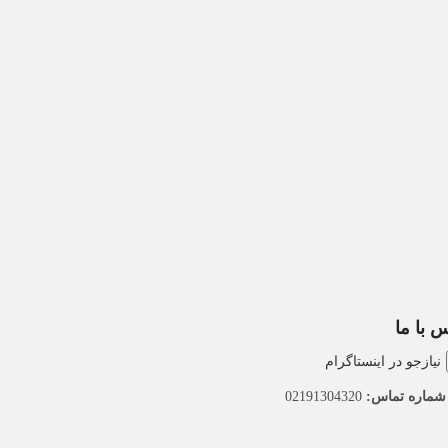
 با ما
نیازجو در اینستاگرام
ماره تماس:
02191304320