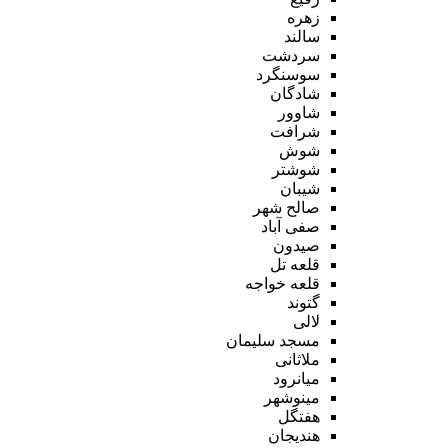
زهره
سالند
سردشت
سوسنگرد
شادگان
شاوور
شرافت
شوش
شوشتر
شیبان
صالح شهر
صفی آباد
صیدون
قلعه تل
قلعه خواجه
گتوند
لالی
مسجد سلیمان
ملاثانی
میانرود
مینوشهر
هفتگل
هندیجان