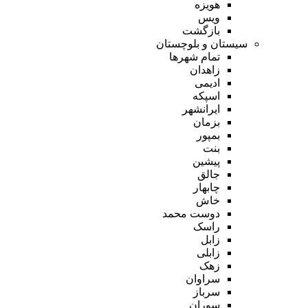
هویزه
ویس
بازگشت
سیستان و بلوچستان
تمام شهر‌ها
زاهدان
ادیمی
اسپکه
ایرانشهر
بزمان
بمپور
بنت
پیشین
جالق
چابهار
خاش
دوست محمد
راسک
زابل
زابلی
زهک
سراوان
سرباز
سوران