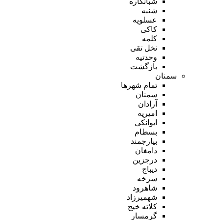
شبانکاره
شنبه
عسلویه
کاکی
کلمه
نخل تقی
وحدتیه
بازگشت
سمنان
تمام شهر‌ها
سمنان
آرادان
امیریه
ایوانکی
بسطام
بیارجمند
دامغان
درجزین
دیباج
سرخه
شاهرود
شهمیرزاد
کلاته خیج
گرمسار