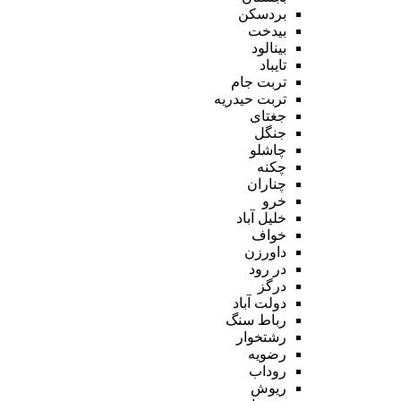
بردسکن
بیدخت
بینالود
تایباد
تربت جام
تربت حیدریه
جغتای
جنگل
چاشلو
چکنه
چناران
خرو
خلیل آباد
خواف
داورزن
در رود
درگز
دولت آباد
رباط سنگ
رشتخوار
رضویه
روداب
ریوش