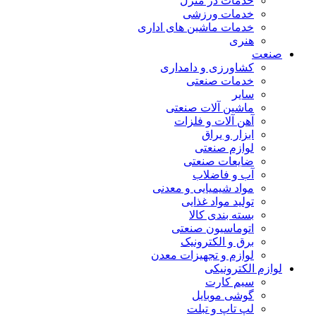
خدمات در منزل
خدمات ورزشی
خدمات ماشین های اداری
هنری
صنعت
کشاورزی و دامداری
خدمات صنعتی
سایر
ماشین آلات صنعتی
آهن آلات و فلزات
ابزار و یراق
لوازم صنعتی
ضایعات صنعتی
آب و فاضلاب
مواد شیمیایی و معدنی
تولید مواد غذایی
بسته بندی کالا
اتوماسیون صنعتی
برق و الکترونیک
لوازم و تجهیزات معدن
لوازم الکترونیکی
سیم کارت
گوشی موبایل
لپ تاپ و تبلت