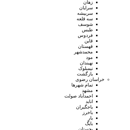
زهان
سرایان
سربیشه
سه قلعه
شوسف
طبس
فردوس
قاین
قهستان
محمدشهر
مود
نهبندان
نیمبلوک
بازگشت
خراسان رضوی
تمام شهر‌ها
مشهد
احمدآباد صولت
انابد
باجگیران
باخرز
بار
بایگ
بجستان