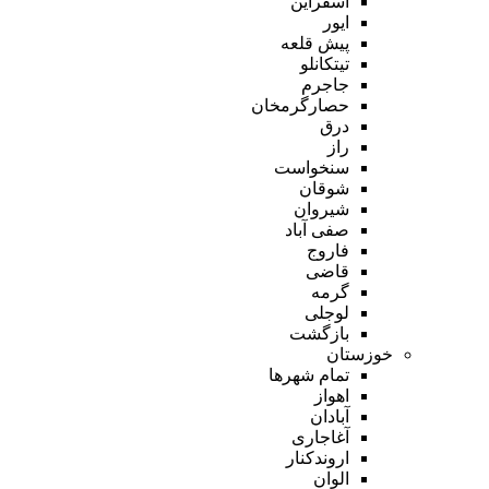
اسفراین
ایور
پیش قلعه
تیتکانلو
جاجرم
حصارگرمخان
درق
راز
سنخواست
شوقان
شیروان
صفی آباد
فاروج
قاضی
گرمه
لوجلی
بازگشت
خوزستان
تمام شهر‌ها
اهواز
آبادان
آغاجاری
اروندکنار
الوان