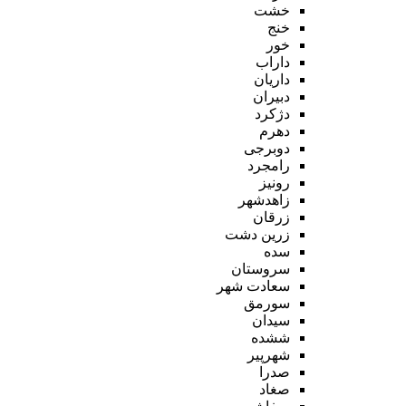
خشت
خنج
خور
داراب
داریان
دبیران
دژکرد
دهرم
دوبرجی
رامجرد
رونیز
زاهدشهر
زرقان
زرین دشت
سده
سروستان
سعادت شهر
سورمق
سیدان
ششده
شهرپیر
صدرا
صغاد