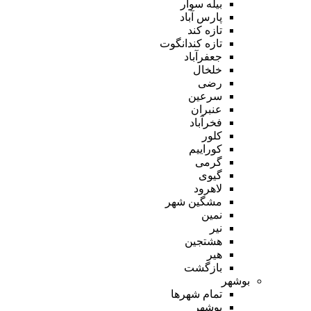
بیله سوار
پارس آباد
تازه کند
تازه کندانگوت
جعفرآباد
خلخال
رضی
سرعین
عنبران
فخرآباد
کلور
کوراییم
گرمی
گیوی
لاهرود
مشگین شهر
نمین
نیر
هشتجین
هیر
بازگشت
بوشهر
تمام شهر‌ها
بوشهر