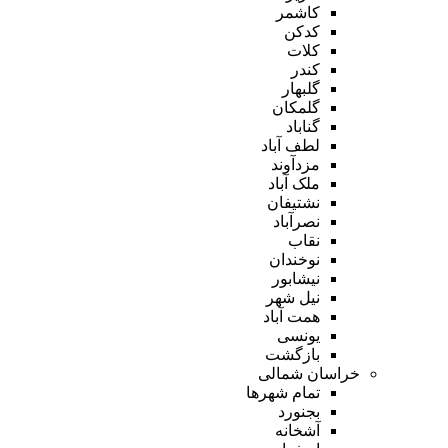
کاشمر
کدکن
کلات
کندر
گلبهار
گلمکان
گناباد
لطف آباد
مزدآوند
ملک آباد
نشتیفان
نصرآباد
نقاب
نوخندان
نیشابور
نیل شهر
همت آباد
یونسی
بازگشت
خراسان شمالی
تمام شهر‌ها
بجنورد
آشخانه