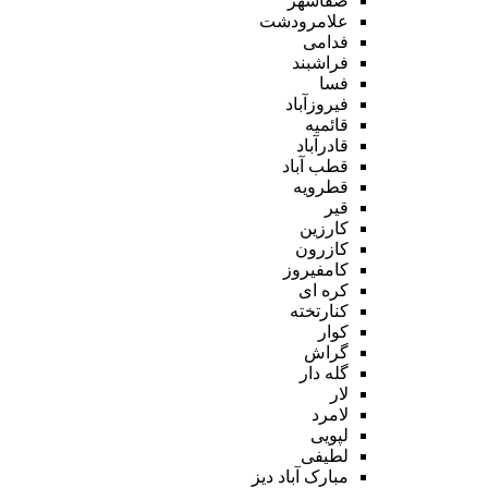
صفاشهر
علامرودشت
فدامی
فراشبند
فسا
فیروزآباد
قائمیه
قادرآباد
قطب آباد
قطرویه
قیر
کارزین
کازرون
کامفیروز
کره ای
کنارتخته
کوار
گراش
گله دار
لار
لامرد
لپویی
لطیفی
مبارک آباد دیز