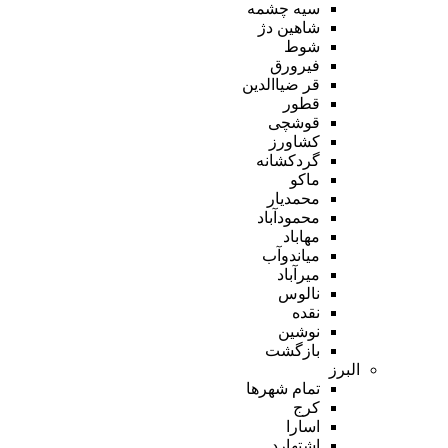
سیه چشمه
شاهین دژ
شوط
فیرورق
قر ضیاالدین
قطور
قوشچی
کشاورز
گردکشانه
ماکو
محمدیار
محمودآباد
مهاباد
میاندوآب
میرآباد
نالوس
نقده
نوشین
بازگشت
البرز
تمام شهر‌ها
کرج
اسارا
اشتهارد