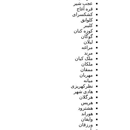
عجب شیر
قره آغاج
کشکسرای
کلوانق
کلیبر
کوزه کنان
گوگان
لیلان
مراغه
مرند
ملک کیان
ملکان
ممقان
مهربان
میانه
نظرکهریزی
هادی شهر
هرگلان
هریس
هشترود
هوراند
وایقان
ورزقان