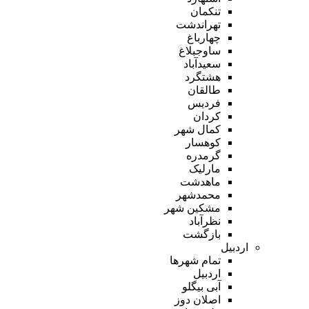
تنکمان
تهراندشت
چهارباغ
ساوجبلاغ
سعیدآباد
هشتگرد
طالقان
فردیس
کردان
کمال شهر
کوهسار
گرمدره
مارلیک
ماهدشت
محمدشهر
مشکین شهر
نظرآباد
بازگشت
اردبیل
تمام شهر‌ها
اردبیل
آبی بیگلو
اصلان دوز