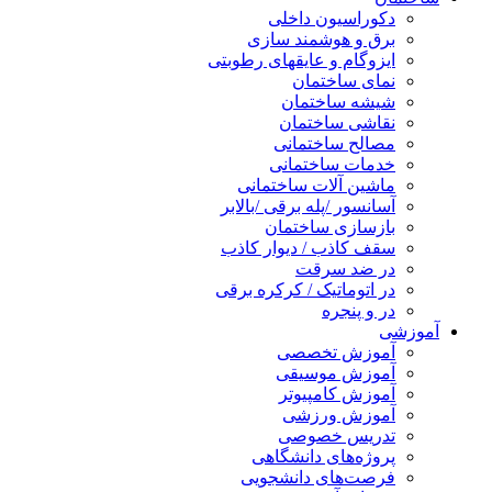
دکوراسیون داخلی
برق و هوشمند سازی
ایزوگام و عایقهای رطوبتی
نمای ساختمان
شیشه ساختمان
نقاشی ساختمان
مصالح ساختمانی
خدمات ساختمانی
ماشین آلات ساختمانی
آسانسور /پله برقی /بالابر
بازسازی ساختمان
سقف کاذب / دیوار کاذب
در ضد سرقت
در اتوماتیک / کرکره برقی
در و پنجره
آموزشی
آموزش تخصصی
آموزش موسیقی
آموزش کامپیوتر
آموزش ورزشی
تدریس خصوصی
پروژه‌های دانشگاهی
فرصت‌های دانشجویی