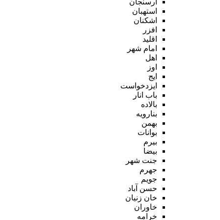
ارسنجان
استهبان
اشکنان
افزر
اقلید
امام شهر
اهل
اوز
ایج
ایزدخواست
باب انار
بالاده
بنارویه
بهمن
بوانات
بیرم
بیضا
جنت شهر
جهرم
جویم
حسن آباد
خان زنیان
خاوران
خرامه