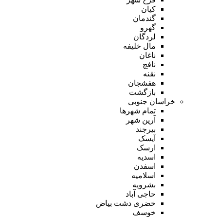
کیان
گندمان
گهرو
لردگان
مال خلیفه
ناغان
نافچ
نقنه
هفشجان
بازگشت
خراسان جنوبی
تمام شهر‌ها
آرین شهر
بیرجند
آیسک
ارسک
اسدیه
اسفدن
اسلامیه
بشرویه
حاجی آباد
خضری دشت بیاض
خوسف