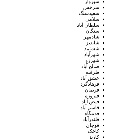
سبزوار
سرخس
سفیدسنگ
سلامی
سلطان آباد
سنگان
شادمهر
شاندیز
ششتمد
شهرآباد
شهرزو
صالح آباد
طرقبه
عشق آباد
فرهادگرد
فریمان
فیروزه
فیض آباد
قاسم آباد
قدمگاه
قلندرآباد
قوچان
کاخک
کاریز