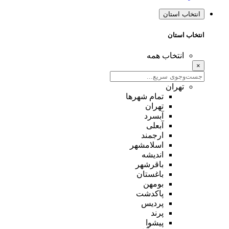
انتخاب استان
انتخاب استان
انتخاب همه
×
تهران
تمام شهر‌ها
تهران
آبسرد
آبعلی
ارجمند
اسلامشهر
اندیشه
باقرشهر
باغستان
بومهن
پاکدشت
پردیس
پرند
پیشوا