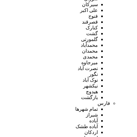
سیرکان
علی اکبر
فنوج
قصرقند
کنارک
گشت
گلمورتی
محمدآباد
محمدان
محمدی
میرجاوه
نصرت آباد
نگور
نوک آباد
نیکشهر
هیدوچ
بازگشت
فارس
تمام شهر‌ها
شیراز
آباده
آباده طشک
اردکان