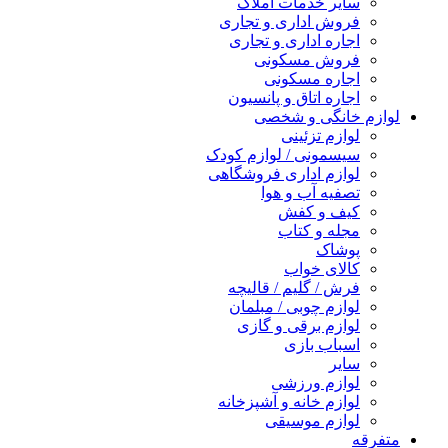
سایر خدمات املاک
فروش اداری و تجاری
اجاره اداری و تجاری
فروش مسکونی
اجاره مسکونی
اجاره اتاق و پانسیون
لوازم خانگی و شخصی
لوازم تزئینی
سیسمونی / لوازم کودک
لوازم اداری فروشگاهی
تصفیه آب و هوا
کیف و کفش
مجله و کتاب
پوشاک
کالای خواب
فرش / گلیم / قالیچه
لوازم چوبی / مبلمان
لوازم برقی و گازی
اسباب بازی
سایر
لوازم ورزشی
لوازم خانه و آشپزخانه
لوازم موسیقی
متفرقه