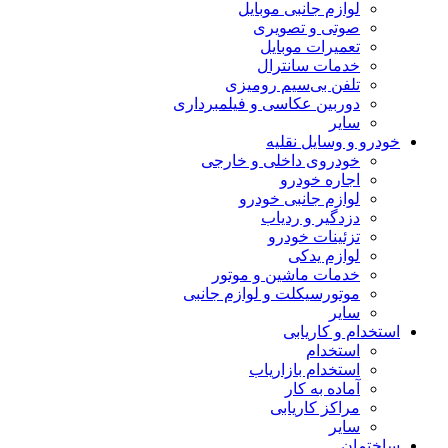
لوازم جانبی موبایل
صوتی و تصویری
تعمیرات موبایل
خدمات سانترال
تلفن بی‌سیم رومیزی
دوربین عکاسی و فیلمبرداری
سایر
خودرو و وسایل نقلیه
خودروی داخلی و خارجی
اجاره خودرو
لوازم جانبی خودرو
دزدگیر و ردیاب
تزئینات خودرو
لوازم یدکی
خدمات ماشین و موتور
موتورسیکلت و لوازم جانبی
سایر
استخدام و کاریابی
استخدام
استخدام بازاریاب
آماده به کار
مراکز کاریابی
سایر
ساختمان