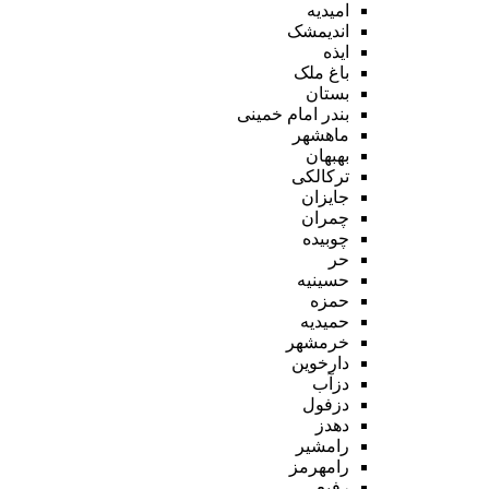
امیدیه
اندیمشک
ایذه
باغ ملک
بستان
بندر امام خمینی
ماهشهر
بهبهان
ترکالکی
جایزان
چمران
چوبیده
حر
حسینیه
حمزه
حمیدیه
خرمشهر
دارخوین
دزآب
دزفول
دهدز
رامشیر
رامهرمز
رفیع