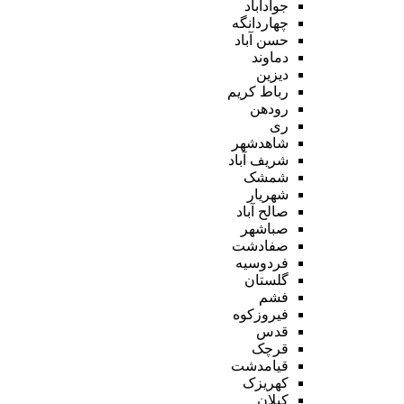
جوادآباد
چهاردانگه
حسن آباد
دماوند
دیزین
رباط کریم
رودهن
ری
شاهدشهر
شریف آباد
شمشک
شهریار
صالح آباد
صباشهر
صفادشت
فردوسیه
گلستان
فشم
فیروزکوه
قدس
قرچک
قیامدشت
کهریزک
کیلان