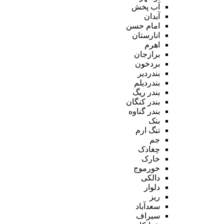
آب پخش
آبدان
امام حسن
انارستان
اهرم
برازجان
بردخون
بندردیر
بندردیلم
بندر ریگ
بندر کنگان
بندر گناوه
بنک
تنگ ارم
جم
چغادک
خارک
خورموج
دالکی
دلوار
ریز
سعدآباد
سیراف