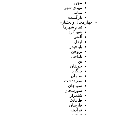
مجن
مهدی شهر
میامی
بازگشت
چهارمحال و بختیاری
تمام شهر‌ها
شهرکرد
آلونی
اردل
باباحیدر
بروجن
بلداجی
بن
جونقان
چلگرد
سامان
سفیددشت
سودجان
سورشجان
شلمزار
طاقانک
فارسان
فرادبنه
فرخ شهر