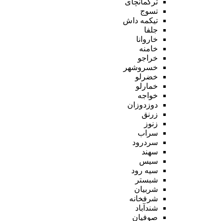
ترکمانچای
تسوج
تیکمه داش
جلفا
خاروانا
خامنه
خراجو
خسروشهر
خضرلو
خمارلو
خواجه
دوزدوزان
زرنق
زنوز
سراب
سردرود
سهند
سیس
سیه رود
شبستر
شربیان
شرفخانه
شندآباد
صوفیان