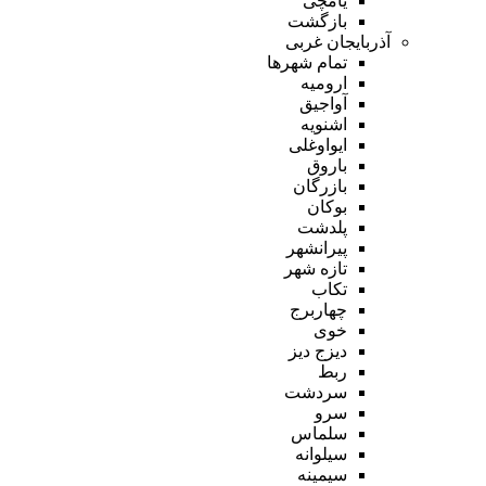
یامچی
بازگشت
آذربایجان غربی
تمام شهر‌ها
ارومیه
آواجیق
اشنویه
ایواوغلی
باروق
بازرگان
بوکان
پلدشت
پیرانشهر
تازه شهر
تکاب
چهاربرج
خوی
دیزج دیز
ربط
سردشت
سرو
سلماس
سیلوانه
سیمینه