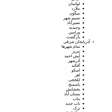
لواسان
ملارد
میگون
نسیم شهر
نصیرآباد
وحیدیه
ورامین
بازگشت
آذربایجان شرقی
تمام شهر‌ها
تبریز
آبش احمد
آذرشهر
آقکند
اسکو
اهر
ایلخچی
باسمنج
بخشایش
بستان آباد
بناب
ناب جدید
ترک