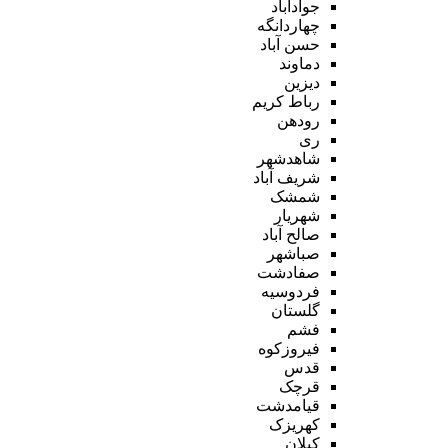
جوادآباد
چهاردانگه
حسن آباد
دماوند
دیزین
رباط کریم
رودهن
ری
شاهدشهر
شریف آباد
شمشک
شهریار
صالح آباد
صباشهر
صفادشت
فردوسیه
گلستان
فشم
فیروزکوه
قدس
قرچک
قیامدشت
کهریزک
کیلان