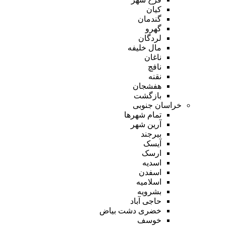
کیان
گندمان
گهرو
لردگان
مال خلیفه
ناغان
نافچ
نقنه
هفشجان
بازگشت
خراسان جنوبی
تمام شهر‌ها
آرین شهر
بیرجند
آیسک
ارسک
اسدیه
اسفدن
اسلامیه
بشرویه
حاجی آباد
خضری دشت بیاض
خوسف