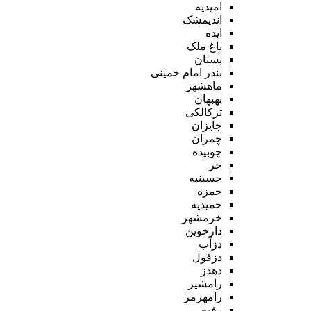
امیدیه
اندیمشک
ایذه
باغ ملک
بستان
بندر امام خمینی
ماهشهر
بهبهان
ترکالکی
جایزان
چمران
چوبیده
حر
حسینیه
حمزه
حمیدیه
خرمشهر
دارخوین
دزآب
دزفول
دهدز
رامشیر
رامهرمز
رفیع