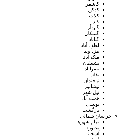
کاشمر
کدکن
کلات
کندر
گلبهار
گلمکان
گناباد
لطف آباد
مزدآوند
ملک آباد
نشتیفان
نصرآباد
نقاب
نوخندان
نیشابور
نیل شهر
همت آباد
یونسی
بازگشت
خراسان شمالی
تمام شهر‌ها
بجنورد
آشخانه