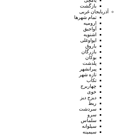
یامچی
بازگشت
آذربایجان غربی
تمام شهر‌ها
ارومیه
آواجیق
اشنویه
ایواوغلی
باروق
بازرگان
بوکان
پلدشت
پیرانشهر
تازه شهر
تکاب
چهاربرج
خوی
دیزج دیز
ربط
سردشت
سرو
سلماس
سیلوانه
سیمینه