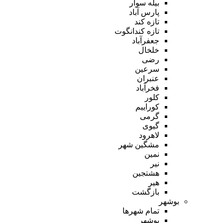
بیله سوار
پارس آباد
تازه کند
تازه کندانگوت
جعفرآباد
خلخال
رضی
سرعین
عنبران
فخرآباد
کلور
کوراییم
گرمی
گیوی
لاهرود
مشگین شهر
نمین
نیر
هشتجین
هیر
بازگشت
بوشهر
تمام شهر‌ها
بوشهر