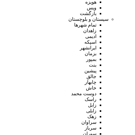
هویزه
ویس
بازگشت
سیستان و بلوچستان
تمام شهر‌ها
زاهدان
ادیمی
اسپکه
ایرانشهر
بزمان
بمپور
بنت
پیشین
جالق
چابهار
خاش
دوست محمد
راسک
زابل
زابلی
زهک
سراوان
سرباز
سوران