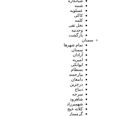
شبانکاره
شنبه
عسلویه
کاکی
کلمه
نخل تقی
وحدتیه
بازگشت
سمنان
تمام شهر‌ها
سمنان
آرادان
امیریه
ایوانکی
بسطام
بیارجمند
دامغان
درجزین
دیباج
سرخه
شاهرود
شهمیرزاد
کلاته خیج
گرمسار