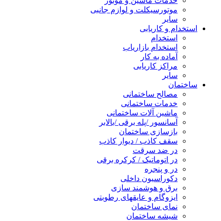
خدمات ماشین و موتور
موتورسیکلت و لوازم جانبی
سایر
استخدام و کاریابی
استخدام
استخدام بازاریاب
آماده به کار
مراکز کاریابی
سایر
ساختمان
مصالح ساختمانی
خدمات ساختمانی
ماشین آلات ساختمانی
آسانسور /پله برقی /بالابر
بازسازی ساختمان
سقف کاذب / دیوار کاذب
در ضد سرقت
در اتوماتیک / کرکره برقی
در و پنجره
دکوراسیون داخلی
برق و هوشمند سازی
ایزوگام و عایقهای رطوبتی
نمای ساختمان
شیشه ساختمان