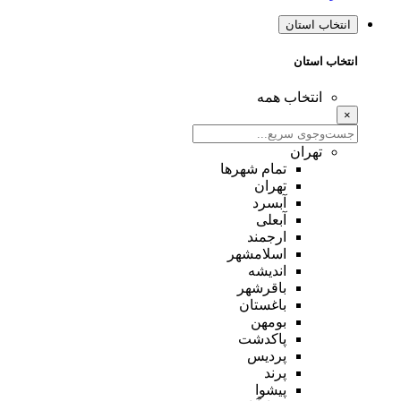
انتخاب استان
انتخاب استان
انتخاب همه
×
تهران
تمام شهر‌ها
تهران
آبسرد
آبعلی
ارجمند
اسلامشهر
اندیشه
باقرشهر
باغستان
بومهن
پاکدشت
پردیس
پرند
پیشوا