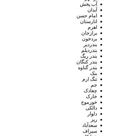
آب پخش
آبدان
امام حسن
انارستان
اهرم
برازجان
بردخون
بندردیر
بندردیلم
بندر ریگ
بندر کنگان
بندر گناوه
بنک
تنگ ارم
جم
چغادک
خارک
خورموج
دالکی
دلوار
ریز
سعدآباد
سیراف