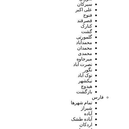
سیرکان
علی اکبر
فنوج
قصرقند
کنارک
گشت
گلمورتی
محمدآباد
محمدان
محمدی
میرجاوه
نصرت آباد
نگور
نوک آباد
نیکشهر
هیدوچ
بازگشت
فارس
تمام شهر‌ها
شیراز
آباده
آباده طشک
اردکان