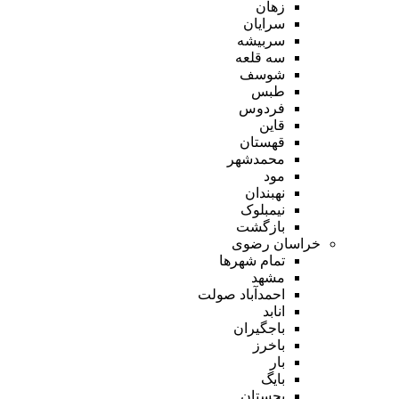
زهان
سرایان
سربیشه
سه قلعه
شوسف
طبس
فردوس
قاین
قهستان
محمدشهر
مود
نهبندان
نیمبلوک
بازگشت
خراسان رضوی
تمام شهر‌ها
مشهد
احمدآباد صولت
انابد
باجگیران
باخرز
بار
بایگ
بجستان