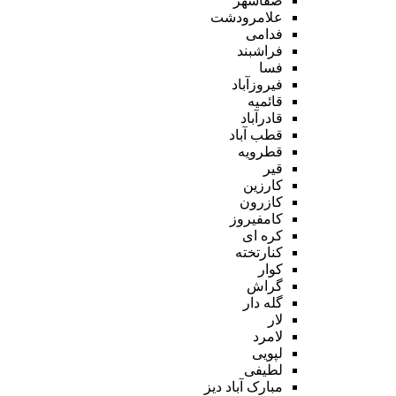
صفاشهر
علامرودشت
فدامی
فراشبند
فسا
فیروزآباد
قائمیه
قادرآباد
قطب آباد
قطرویه
قیر
کارزین
کازرون
کامفیروز
کره ای
کنارتخته
کوار
گراش
گله دار
لار
لامرد
لپویی
لطیفی
مبارک آباد دیز