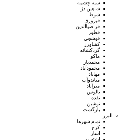
سیه چشمه
شاهین دژ
شوط
فیرورق
قر ضیاالدین
قطور
قوشچی
کشاورز
گردکشانه
ماکو
محمدیار
محمودآباد
مهاباد
میاندوآب
میرآباد
نالوس
نقده
نوشین
بازگشت
البرز
تمام شهر‌ها
کرج
اسارا
اشتهارد