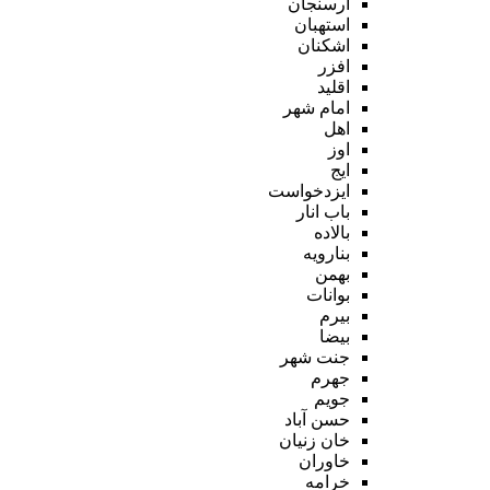
ارسنجان
استهبان
اشکنان
افزر
اقلید
امام شهر
اهل
اوز
ایج
ایزدخواست
باب انار
بالاده
بنارویه
بهمن
بوانات
بیرم
بیضا
جنت شهر
جهرم
جویم
حسن آباد
خان زنیان
خاوران
خرامه