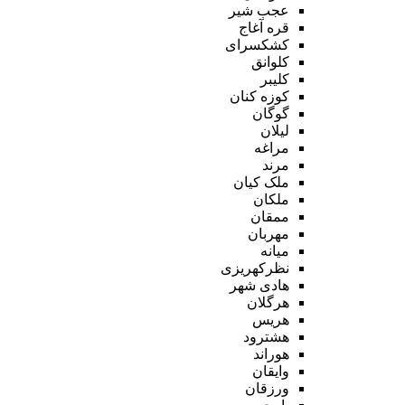
عجب شیر
قره آغاج
کشکسرای
کلوانق
کلیبر
کوزه کنان
گوگان
لیلان
مراغه
مرند
ملک کیان
ملکان
ممقان
مهربان
میانه
نظرکهریزی
هادی شهر
هرگلان
هریس
هشترود
هوراند
وایقان
ورزقان