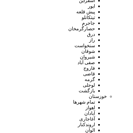
اسفراین
ایور
پیش قلعه
تیتکانلو
جاجرم
حصارگرمخان
درق
راز
سنخواست
شوقان
شیروان
صفی آباد
فاروج
قاضی
گرمه
لوجلی
بازگشت
خوزستان
تمام شهر‌ها
اهواز
آبادان
آغاجاری
اروندکنار
الوان