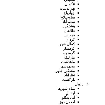
تنکمان
تهراندشت
چهارباغ
ساوجبلاغ
سعیدآباد
هشتگرد
طالقان
فردیس
کردان
کمال شهر
کوهسار
گرمدره
مارلیک
ماهدشت
محمدشهر
مشکین شهر
نظرآباد
بازگشت
اردبیل
تمام شهر‌ها
اردبیل
آبی بیگلو
اصلان دوز