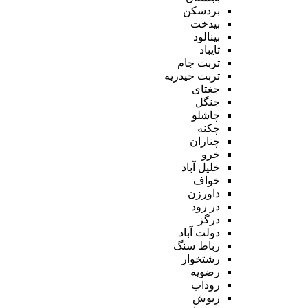
بردسکن
بیدخت
بینالود
تایباد
تربت جام
تربت حیدریه
جغتای
جنگل
چاشلو
چکنه
چناران
خرو
خلیل آباد
خواف
داورزن
در رود
درگز
دولت آباد
رباط سنگ
رشتخوار
رضویه
روداب
ریوش