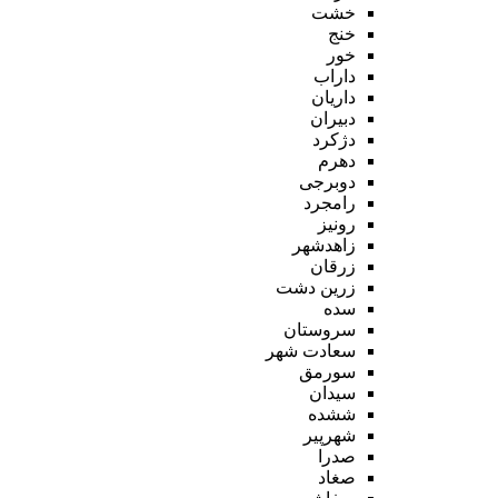
خشت
خنج
خور
داراب
داریان
دبیران
دژکرد
دهرم
دوبرجی
رامجرد
رونیز
زاهدشهر
زرقان
زرین دشت
سده
سروستان
سعادت شهر
سورمق
سیدان
ششده
شهرپیر
صدرا
صغاد