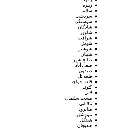
زهره
سالند
سردشت
سوسنگرد
شادگان
شاوور
شرافت
شوش
شوشتر
شیبان
صالح شهر
صفی آباد
صیدون
قلعه تل
قلعه خواجه
گتوند
لالی
مسجد سلیمان
ملاثانی
میانرود
مینوشهر
هفتگل
هندیجان