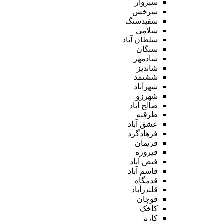
سبزوار
سرخس
سفیدسنگ
سلامی
سلطان آباد
سنگان
شادمهر
شاندیز
ششتمد
شهرآباد
شهرزو
صالح آباد
طرقبه
عشق آباد
فرهادگرد
فریمان
فیروزه
فیض آباد
قاسم آباد
قدمگاه
قلندرآباد
قوچان
کاخک
کاریز