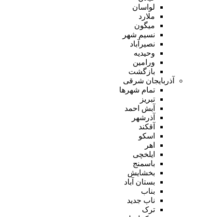
لواسان
ملارد
میگون
نسیم شهر
نصیرآباد
وحیدیه
ورامین
بازگشت
آذربایجان شرقی
تمام شهر‌ها
تبریز
آبش احمد
آذرشهر
آقکند
اسکو
اهر
ایلخچی
باسمنج
بخشایش
بستان آباد
بناب
ناب جدید
ترک