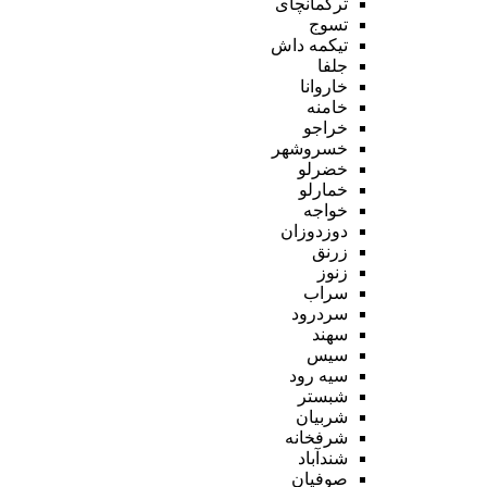
ترکمانچای
تسوج
تیکمه داش
جلفا
خاروانا
خامنه
خراجو
خسروشهر
خضرلو
خمارلو
خواجه
دوزدوزان
زرنق
زنوز
سراب
سردرود
سهند
سیس
سیه رود
شبستر
شربیان
شرفخانه
شندآباد
صوفیان