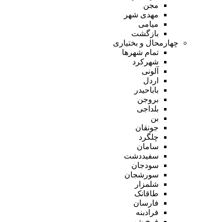
مجن
مهدی شهر
میامی
بازگشت
چهارمحال و بختیاری
تمام شهر‌ها
شهرکرد
آلونی
اردل
باباحیدر
بروجن
بلداجی
بن
جونقان
چلگرد
سامان
سفیددشت
سودجان
سورشجان
شلمزار
طاقانک
فارسان
فرادبنه
فرخ شهر