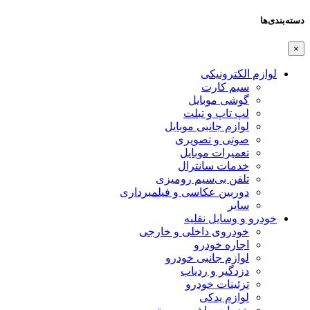
دسته‌بندی‌ها
×
لوازم الکترونیکی
سیم کارت
گوشی موبایل
لپ تاپ و تبلت
لوازم جانبی موبایل
صوتی و تصویری
تعمیرات موبایل
خدمات سانترال
تلفن بی‌سیم رومیزی
دوربین عکاسی و فیلمبرداری
سایر
خودرو و وسایل نقلیه
خودروی داخلی و خارجی
اجاره خودرو
لوازم جانبی خودرو
دزدگیر و ردیاب
تزئینات خودرو
لوازم یدکی