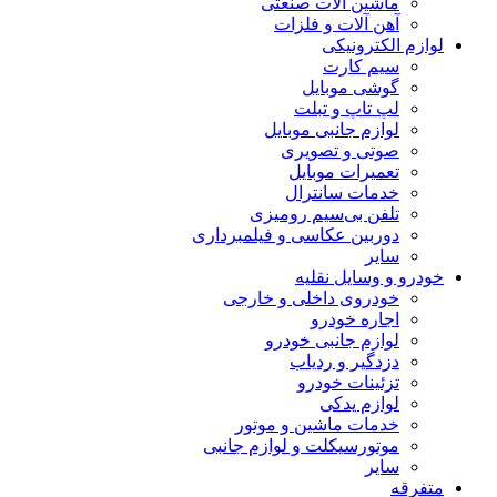
ماشین آلات صنعتی
آهن آلات و فلزات
لوازم الکترونیکی
سیم کارت
گوشی موبایل
لپ تاپ و تبلت
لوازم جانبی موبایل
صوتی و تصویری
تعمیرات موبایل
خدمات سانترال
تلفن بی‌سیم رومیزی
دوربین عکاسی و فیلمبرداری
سایر
خودرو و وسایل نقلیه
خودروی داخلی و خارجی
اجاره خودرو
لوازم جانبی خودرو
دزدگیر و ردیاب
تزئینات خودرو
لوازم یدکی
خدمات ماشین و موتور
موتورسیکلت و لوازم جانبی
سایر
متفرقه