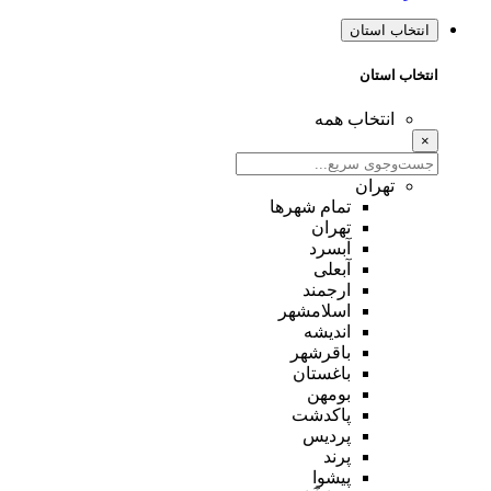
انتخاب استان
انتخاب استان
انتخاب همه
×
تهران
تمام شهر‌ها
تهران
آبسرد
آبعلی
ارجمند
اسلامشهر
اندیشه
باقرشهر
باغستان
بومهن
پاکدشت
پردیس
پرند
پیشوا