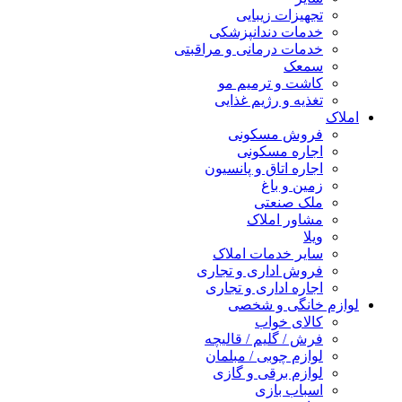
تجهیزات زیبایی
خدمات دندانپزشکی
خدمات درمانی و مراقبتی
سمعک
کاشت و ترمیم مو
تغذیه و رژیم غذایی
املاک
فروش مسکونی
اجاره مسکونی
اجاره اتاق و پانسیون
زمین و باغ
ملک صنعتی
مشاور املاک
ویلا
سایر خدمات املاک
فروش اداری و تجاری
اجاره اداری و تجاری
لوازم خانگی و شخصی
کالای خواب
فرش / گلیم / قالیچه
لوازم چوبی / مبلمان
لوازم برقی و گازی
اسباب بازی