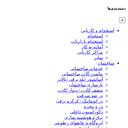
دسته‌بندی‌ها
×
استخدام و کاریابی
استخدام
استخدام بازاریاب
آماده به کار
مراکز کاریابی
سایر
ساختمان
خدمات ساختمانی
ماشین آلات ساختمانی
آسانسور /پله برقی /بالابر
بازسازی ساختمان
سقف کاذب / دیوار کاذب
در ضد سرقت
در اتوماتیک / کرکره برقی
در و پنجره
دکوراسیون داخلی
برق و هوشمند سازی
ایزوگام و عایقهای رطوبتی