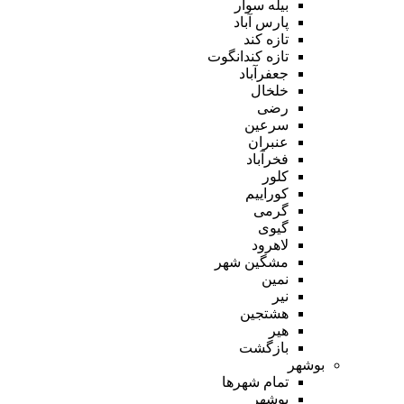
بیله سوار
پارس آباد
تازه کند
تازه کندانگوت
جعفرآباد
خلخال
رضی
سرعین
عنبران
فخرآباد
کلور
کوراییم
گرمی
گیوی
لاهرود
مشگین شهر
نمین
نیر
هشتجین
هیر
بازگشت
بوشهر
تمام شهر‌ها
بوشهر