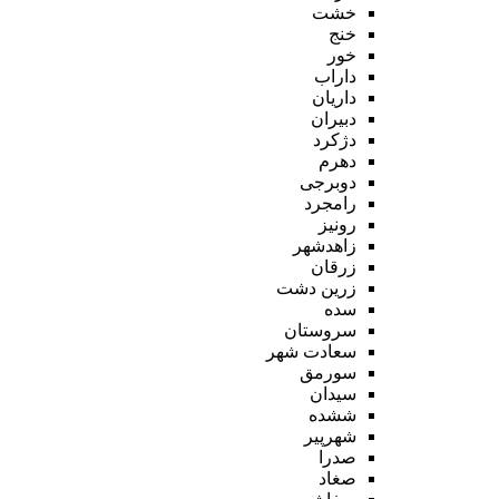
خشت
خنج
خور
داراب
داریان
دبیران
دژکرد
دهرم
دوبرجی
رامجرد
رونیز
زاهدشهر
زرقان
زرین دشت
سده
سروستان
سعادت شهر
سورمق
سیدان
ششده
شهرپیر
صدرا
صغاد