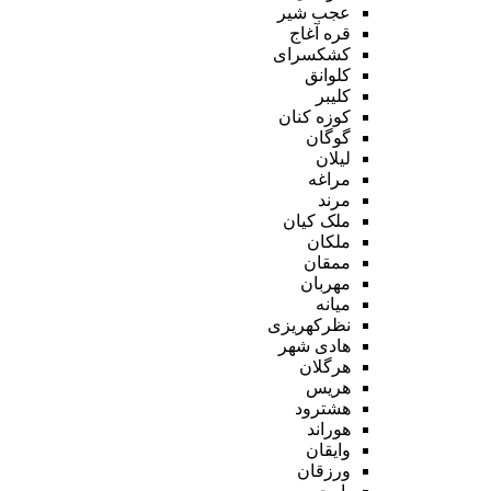
عجب شیر
قره آغاج
کشکسرای
کلوانق
کلیبر
کوزه کنان
گوگان
لیلان
مراغه
مرند
ملک کیان
ملکان
ممقان
مهربان
میانه
نظرکهریزی
هادی شهر
هرگلان
هریس
هشترود
هوراند
وایقان
ورزقان