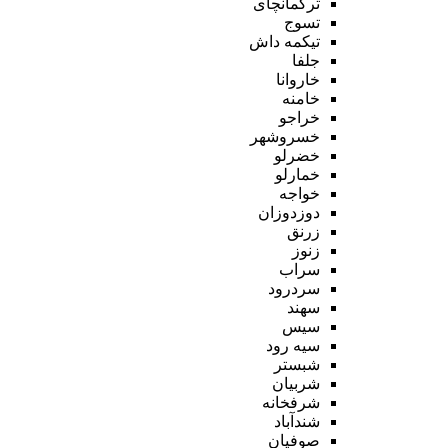
ترکمانچای
تسوج
تیکمه داش
جلفا
خاروانا
خامنه
خراجو
خسروشهر
خضرلو
خمارلو
خواجه
دوزدوزان
زرنق
زنوز
سراب
سردرود
سهند
سیس
سیه رود
شبستر
شربیان
شرفخانه
شندآباد
صوفیان