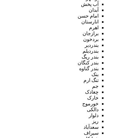
آب پخش
آبدان
امام حسن
انارستان
اهرم
برازجان
بردخون
بندردیر
بندردیلم
بندر ریگ
بندر کنگان
بندر گناوه
بنک
تنگ ارم
جم
چغادک
خارک
خورموج
دالکی
دلوار
ریز
سعدآباد
سیراف