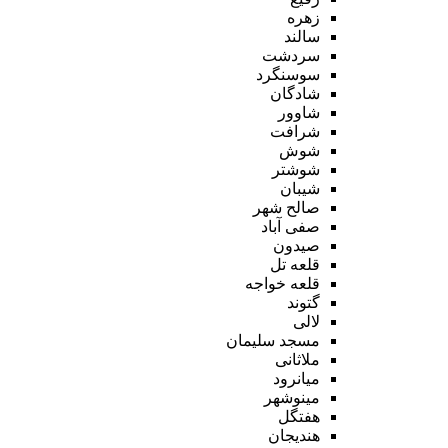
زهره
سالند
سردشت
سوسنگرد
شادگان
شاوور
شرافت
شوش
شوشتر
شیبان
صالح شهر
صفی آباد
صیدون
قلعه تل
قلعه خواجه
گتوند
لالی
مسجد سلیمان
ملاثانی
میانرود
مینوشهر
هفتگل
هندیجان