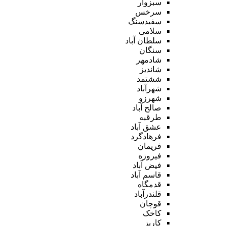
سبزوار
سرخس
سفیدسنگ
سلامی
سلطان آباد
سنگان
شادمهر
شاندیز
ششتمد
شهرآباد
شهرزو
صالح آباد
طرقبه
عشق آباد
فرهادگرد
فریمان
فیروزه
فیض آباد
قاسم آباد
قدمگاه
قلندرآباد
قوچان
کاخک
کاریز