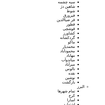
سیه چشمه
شاهین دژ
شوط
فیرورق
قر ضیاالدین
قطور
قوشچی
کشاورز
گردکشانه
ماکو
محمدیار
محمودآباد
مهاباد
میاندوآب
میرآباد
نالوس
نقده
نوشین
بازگشت
البرز
تمام شهر‌ها
کرج
اسارا
اشتهارد