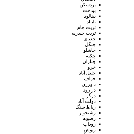
بردسکن
بیدخت
بینالود
تایباد
تربت جام
تربت حیدریه
جغتای
جنگل
چاشلو
چکنه
چناران
خرو
خلیل آباد
خواف
داورزن
در رود
درگز
دولت آباد
رباط سنگ
رشتخوار
رضویه
روداب
ریوش