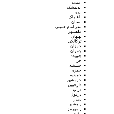
امیدیه
اندیمشک
ایذه
باغ ملک
بستان
بندر امام خمینی
ماهشهر
بهبهان
ترکالکی
جایزان
چمران
چوبیده
حر
حسینیه
حمزه
حمیدیه
خرمشهر
دارخوین
دزآب
دزفول
دهدز
رامشیر
رامهرمز
رفیع