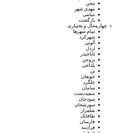
مجن
مهدی شهر
میامی
بازگشت
چهارمحال و بختیاری
تمام شهر‌ها
شهرکرد
آلونی
اردل
باباحیدر
بروجن
بلداجی
بن
جونقان
چلگرد
سامان
سفیددشت
سودجان
سورشجان
شلمزار
طاقانک
فارسان
فرادبنه
فرخ شهر