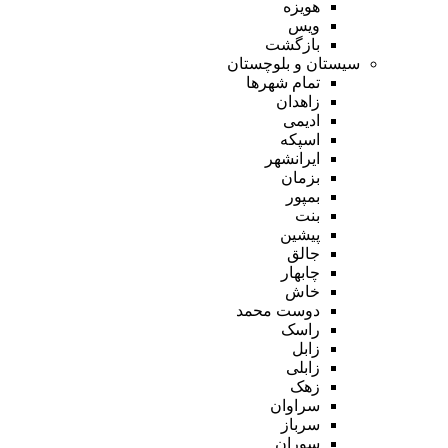
هویزه
ویس
بازگشت
سیستان و بلوچستان
تمام شهر‌ها
زاهدان
ادیمی
اسپکه
ایرانشهر
بزمان
بمپور
بنت
پیشین
جالق
چابهار
خاش
دوست محمد
راسک
زابل
زابلی
زهک
سراوان
سرباز
سوران