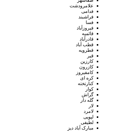
صفاشهر
علامرودشت
فدامی
فراشبند
فسا
فیروزآباد
قائمیه
قادرآباد
قطب آباد
قطرویه
قیر
کارزین
کازرون
کامفیروز
کره ای
کنارتخته
کوار
گراش
گله دار
لار
لامرد
لپویی
لطیفی
مبارک آباد دیز