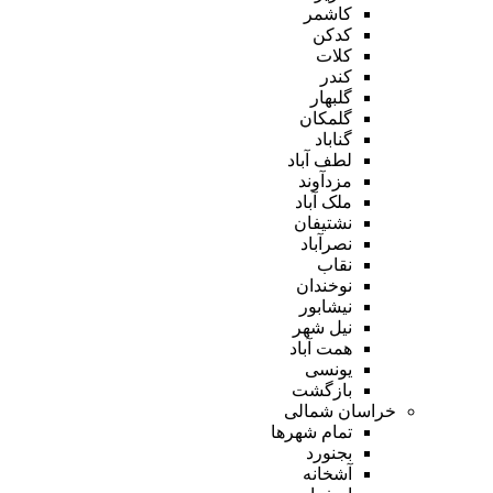
کاشمر
کدکن
کلات
کندر
گلبهار
گلمکان
گناباد
لطف آباد
مزدآوند
ملک آباد
نشتیفان
نصرآباد
نقاب
نوخندان
نیشابور
نیل شهر
همت آباد
یونسی
بازگشت
خراسان شمالی
تمام شهر‌ها
بجنورد
آشخانه