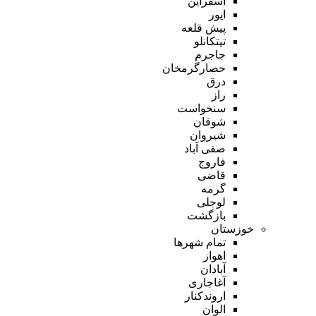
اسفراین
ایور
پیش قلعه
تیتکانلو
جاجرم
حصارگرمخان
درق
راز
سنخواست
شوقان
شیروان
صفی آباد
فاروج
قاضی
گرمه
لوجلی
بازگشت
خوزستان
تمام شهر‌ها
اهواز
آبادان
آغاجاری
اروندکنار
الوان