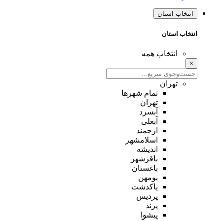
انتخاب استان
انتخاب استان
انتخاب همه
×
تهران
تمام شهر‌ها
تهران
آبسرد
آبعلی
ارجمند
اسلامشهر
اندیشه
باقرشهر
باغستان
بومهن
پاکدشت
پردیس
پرند
پیشوا