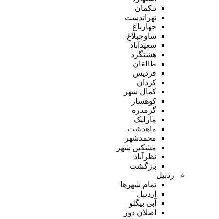
تنکمان
تهراندشت
چهارباغ
ساوجبلاغ
سعیدآباد
هشتگرد
طالقان
فردیس
کردان
کمال شهر
کوهسار
گرمدره
مارلیک
ماهدشت
محمدشهر
مشکین شهر
نظرآباد
بازگشت
اردبیل
تمام شهر‌ها
اردبیل
آبی بیگلو
اصلان دوز