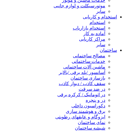
خدمات ماشین و موتور
موتورسیکلت و لوازم جانبی
سایر
استخدام و کاریابی
استخدام
استخدام بازاریاب
آماده به کار
مراکز کاریابی
سایر
ساختمان
مصالح ساختمانی
خدمات ساختمانی
ماشین آلات ساختمانی
آسانسور /پله برقی /بالابر
بازسازی ساختمان
سقف کاذب / دیوار کاذب
در ضد سرقت
در اتوماتیک / کرکره برقی
در و پنجره
دکوراسیون داخلی
برق و هوشمند سازی
ایزوگام و عایقهای رطوبتی
نمای ساختمان
شیشه ساختمان