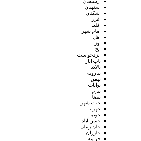
ارسنجان
استهبان
اشکنان
افزر
اقلید
امام شهر
اهل
اوز
ایج
ایزدخواست
باب انار
بالاده
بنارویه
بهمن
بوانات
بیرم
بیضا
جنت شهر
جهرم
جویم
حسن آباد
خان زنیان
خاوران
خرامه