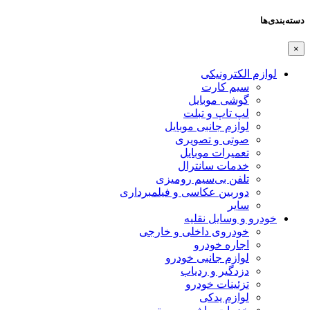
دسته‌بندی‌ها
×
لوازم الکترونیکی
سیم کارت
گوشی موبایل
لپ تاپ و تبلت
لوازم جانبی موبایل
صوتی و تصویری
تعمیرات موبایل
خدمات سانترال
تلفن بی‌سیم رومیزی
دوربین عکاسی و فیلمبرداری
سایر
خودرو و وسایل نقلیه
خودروی داخلی و خارجی
اجاره خودرو
لوازم جانبی خودرو
دزدگیر و ردیاب
تزئینات خودرو
لوازم یدکی