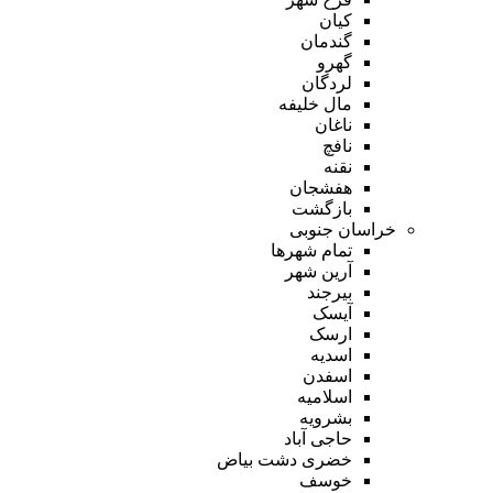
کیان
گندمان
گهرو
لردگان
مال خلیفه
ناغان
نافچ
نقنه
هفشجان
بازگشت
خراسان جنوبی
تمام شهر‌ها
آرین شهر
بیرجند
آیسک
ارسک
اسدیه
اسفدن
اسلامیه
بشرویه
حاجی آباد
خضری دشت بیاض
خوسف