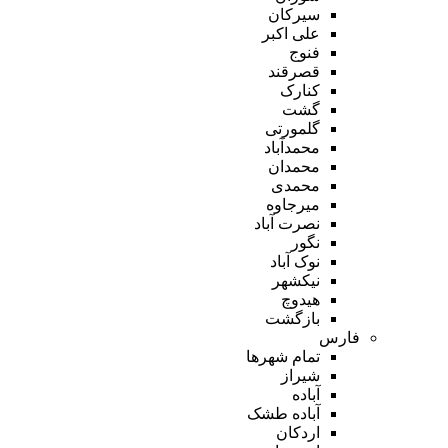
سیرکان
علی اکبر
فنوج
قصرقند
کنارک
گشت
گلمورتی
محمدآباد
محمدان
محمدی
میرجاوه
نصرت آباد
نگور
نوک آباد
نیکشهر
هیدوچ
بازگشت
فارس
تمام شهر‌ها
شیراز
آباده
آباده طشک
اردکان