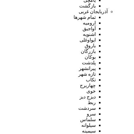
یامچی
بازگشت
آذربایجان غربی
تمام شهر‌ها
ارومیه
آواجیق
اشنویه
ایواوغلی
باروق
بازرگان
بوکان
پلدشت
پیرانشهر
تازه شهر
تکاب
چهاربرج
خوی
دیزج دیز
ربط
سردشت
سرو
سلماس
سیلوانه
سیمینه