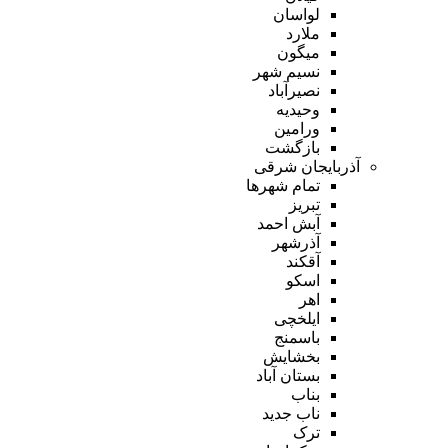
لواسان
ملارد
میگون
نسیم شهر
نصیرآباد
وحیدیه
ورامین
بازگشت
آذربایجان شرقی
تمام شهر‌ها
تبریز
آبش احمد
آذرشهر
آقکند
اسکو
اهر
ایلخچی
باسمنج
بخشایش
بستان آباد
بناب
ناب جدید
ترک