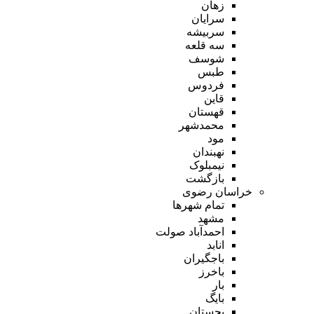
زهان
سرایان
سربیشه
سه قلعه
شوسف
طبس
فردوس
قاین
قهستان
محمدشهر
مود
نهبندان
نیمبلوک
بازگشت
خراسان رضوی
تمام شهر‌ها
مشهد
احمدآباد صولت
انابد
باجگیران
باخرز
بار
بایگ
بجستان