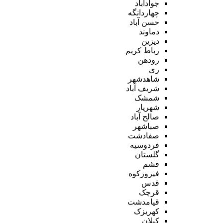
جوادآباد
چهاردانگه
حسن آباد
دماوند
دیزین
رباط کریم
رودهن
ری
شاهدشهر
شریف آباد
شمشک
شهریار
صالح آباد
صباشهر
صفادشت
فردوسیه
گلستان
فشم
فیروزکوه
قدس
قرچک
قیامدشت
کهریزک
کیلان