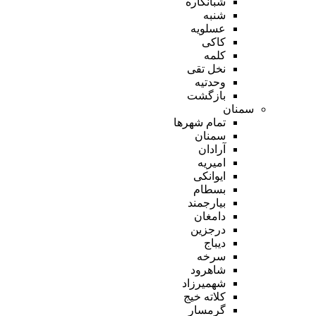
شبانکاره
شنبه
عسلویه
کاکی
کلمه
نخل تقی
وحدتیه
بازگشت
سمنان
تمام شهر‌ها
سمنان
آرادان
امیریه
ایوانکی
بسطام
بیارجمند
دامغان
درجزین
دیباج
سرخه
شاهرود
شهمیرزاد
کلاته خیج
گرمسار