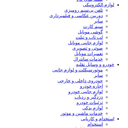
لوازم الکترونیکی
تلفن بی‌سیم رومیزی
دوربین عکاسی و فیلمبرداری
سایر
سیم کارت
گوشی موبایل
لپ تاپ و تبلت
لوازم جانبی موبایل
صوتی و تصویری
تعمیرات موبایل
خدمات سانترال
خودرو و وسایل نقلیه
موتورسیکلت و لوازم جانبی
سایر
خودروی داخلی و خارجی
اجاره خودرو
لوازم جانبی خودرو
دزدگیر و ردیاب
تزئینات خودرو
لوازم یدکی
خدمات ماشین و موتور
استخدام و کاریابی
استخدام