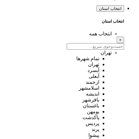
انتخاب استان
انتخاب استان
انتخاب همه
×
تهران
تمام شهر‌ها
تهران
آبسرد
آبعلی
ارجمند
اسلامشهر
اندیشه
باقرشهر
باغستان
بومهن
پاکدشت
پردیس
پرند
پیشوا