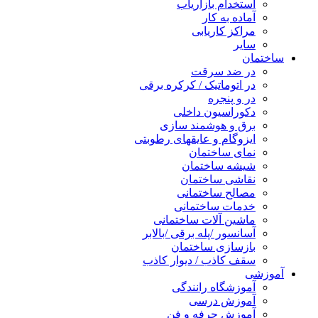
استخدام بازاریاب
آماده به کار
مراکز کاریابی
سایر
ساختمان
در ضد سرقت
در اتوماتیک / کرکره برقی
در و پنجره
دکوراسیون داخلی
برق و هوشمند سازی
ایزوگام و عایقهای رطوبتی
نمای ساختمان
شیشه ساختمان
نقاشی ساختمان
مصالح ساختمانی
خدمات ساختمانی
ماشین آلات ساختمانی
آسانسور /پله برقی /بالابر
بازسازی ساختمان
سقف کاذب / دیوار کاذب
آموزشی
آموزشگاه رانندگی
آموزش درسی
آموزش حرفه و فن