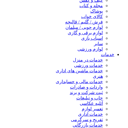
کیف و کفش
مجله و کتاب
پوشاک
کالای خواب
فرش / گلیم / قالیچه
لوازم چوبی / مبلمان
لوازم برقی و گازی
اسباب بازی
سایر
لوازم ورزشی
خدمات
خدمات در منزل
خدمات ورزشی
خدمات ماشین های اداری
هنری
خدمات مالی و حسابداری
واردات و صادرات
ثبت شرکت و برند
چاپ و تبلیغات
آتلیه عکاسی
تعمیر لوازم
خدمات اداری
تفریح و سرگرمی
خدمات بازرگانی