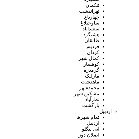
تنکمان
تهراندشت
چهارباغ
ساوجبلاغ
سعیدآباد
هشتگرد
طالقان
فردیس
کردان
کمال شهر
کوهسار
گرمدره
مارلیک
ماهدشت
محمدشهر
مشکین شهر
نظرآباد
بازگشت
اردبیل
تمام شهر‌ها
اردبیل
آبی بیگلو
اصلان دوز