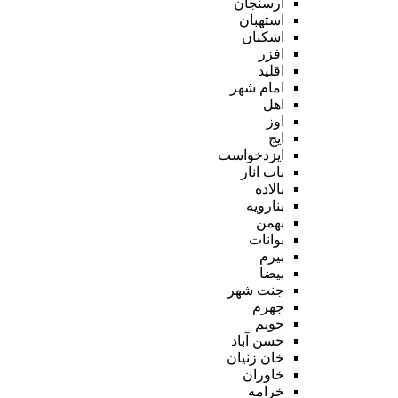
ارسنجان
استهبان
اشکنان
افزر
اقلید
امام شهر
اهل
اوز
ایج
ایزدخواست
باب انار
بالاده
بنارویه
بهمن
بوانات
بیرم
بیضا
جنت شهر
جهرم
جویم
حسن آباد
خان زنیان
خاوران
خرامه