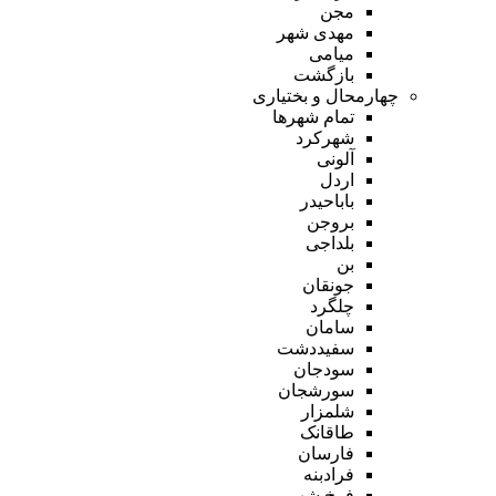
مجن
مهدی شهر
میامی
بازگشت
چهارمحال و بختیاری
تمام شهر‌ها
شهرکرد
آلونی
اردل
باباحیدر
بروجن
بلداجی
بن
جونقان
چلگرد
سامان
سفیددشت
سودجان
سورشجان
شلمزار
طاقانک
فارسان
فرادبنه
فرخ شهر