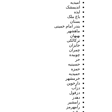
امیدیه
اندیمشک
ایذه
باغ ملک
بستان
بندر امام خمینی
ماهشهر
بهبهان
ترکالکی
جایزان
چمران
چوبیده
حر
حسینیه
حمزه
حمیدیه
خرمشهر
دارخوین
دزآب
دزفول
دهدز
رامشیر
رامهرمز
رفیع