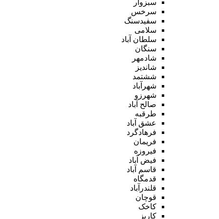
سبزوار
سرخس
سفیدسنگ
سلامی
سلطان آباد
سنگان
شادمهر
شاندیز
ششتمد
شهرآباد
شهرزو
صالح آباد
طرقبه
عشق آباد
فرهادگرد
فریمان
فیروزه
فیض آباد
قاسم آباد
قدمگاه
قلندرآباد
قوچان
کاخک
کاریز