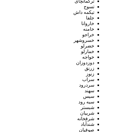
ترکمانچای
تسوج
تیکمه داش
جلفا
خاروانا
خامنه
خراجو
خسروشهر
خضرلو
خمارلو
خواجه
دوزدوزان
زرنق
زنوز
سراب
سردرود
سهند
سیس
سیه رود
شبستر
شربیان
شرفخانه
شندآباد
صوفیان