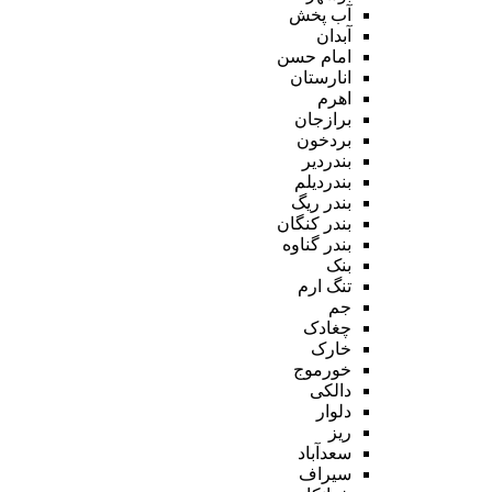
آب پخش
آبدان
امام حسن
انارستان
اهرم
برازجان
بردخون
بندردیر
بندردیلم
بندر ریگ
بندر کنگان
بندر گناوه
بنک
تنگ ارم
جم
چغادک
خارک
خورموج
دالکی
دلوار
ریز
سعدآباد
سیراف