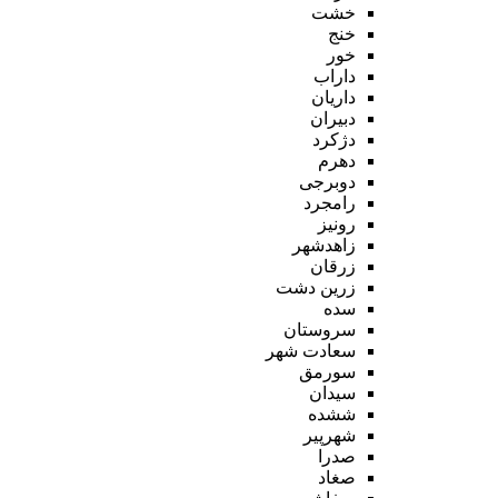
خشت
خنج
خور
داراب
داریان
دبیران
دژکرد
دهرم
دوبرجی
رامجرد
رونیز
زاهدشهر
زرقان
زرین دشت
سده
سروستان
سعادت شهر
سورمق
سیدان
ششده
شهرپیر
صدرا
صغاد