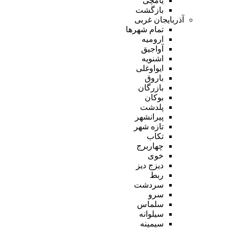
یامچی
بازگشت
آذربایجان غربی
تمام شهر‌ها
ارومیه
آواجیق
اشنویه
ایواوغلی
باروق
بازرگان
بوکان
پلدشت
پیرانشهر
تازه شهر
تکاب
چهاربرج
خوی
دیزج دیز
ربط
سردشت
سرو
سلماس
سیلوانه
سیمینه