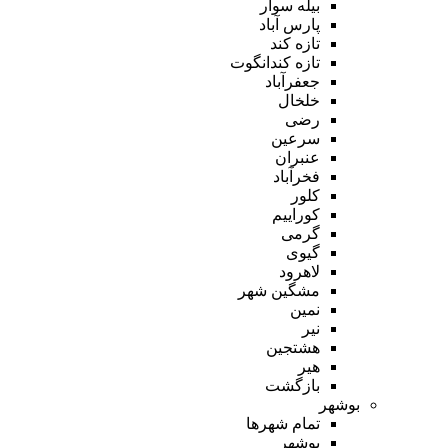
بیله سوار
پارس آباد
تازه کند
تازه کندانگوت
جعفرآباد
خلخال
رضی
سرعین
عنبران
فخرآباد
کلور
کوراییم
گرمی
گیوی
لاهرود
مشگین شهر
نمین
نیر
هشتجین
هیر
بازگشت
بوشهر
تمام شهر‌ها
بوشهر