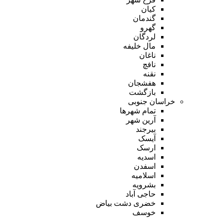
کیان
گندمان
گهرو
لردگان
مال خلیفه
ناغان
نافچ
نقنه
هفشجان
بازگشت
خراسان جنوبی
تمام شهر‌ها
آرین شهر
بیرجند
آیسک
ارسک
اسدیه
اسفدن
اسلامیه
بشرویه
حاجی آباد
خضری دشت بیاض
خوسف