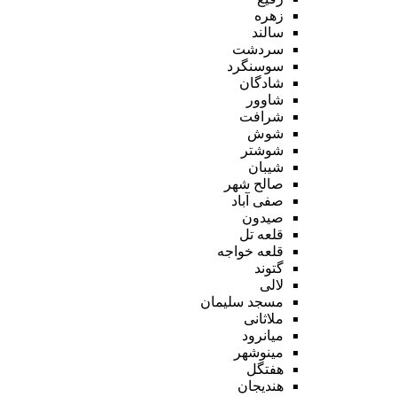
زهره
سالند
سردشت
سوسنگرد
شادگان
شاوور
شرافت
شوش
شوشتر
شیبان
صالح شهر
صفی آباد
صیدون
قلعه تل
قلعه خواجه
گتوند
لالی
مسجد سلیمان
ملاثانی
میانرود
مینوشهر
هفتگل
هندیجان