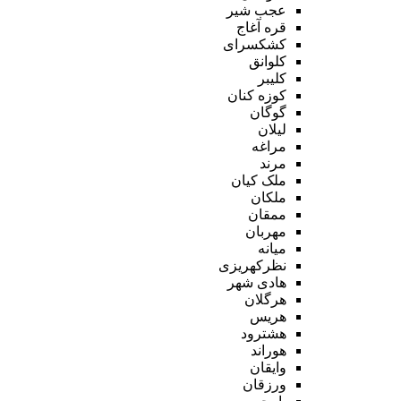
عجب شیر
قره آغاج
کشکسرای
کلوانق
کلیبر
کوزه کنان
گوگان
لیلان
مراغه
مرند
ملک کیان
ملکان
ممقان
مهربان
میانه
نظرکهریزی
هادی شهر
هرگلان
هریس
هشترود
هوراند
وایقان
ورزقان