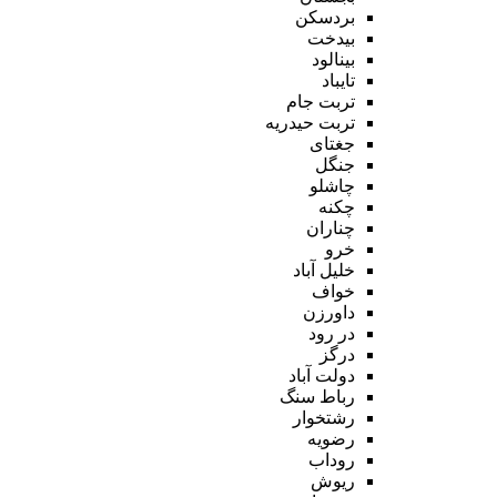
بردسکن
بیدخت
بینالود
تایباد
تربت جام
تربت حیدریه
جغتای
جنگل
چاشلو
چکنه
چناران
خرو
خلیل آباد
خواف
داورزن
در رود
درگز
دولت آباد
رباط سنگ
رشتخوار
رضویه
روداب
ریوش