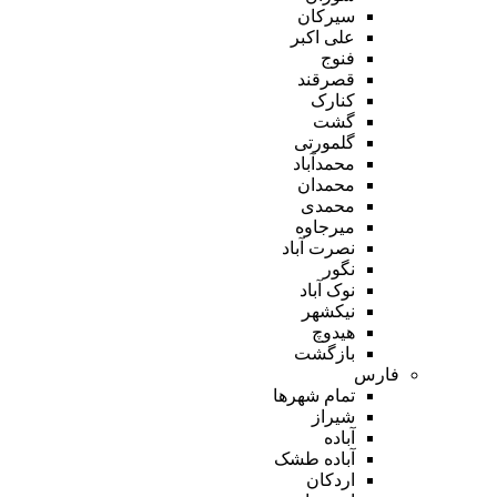
سیرکان
علی اکبر
فنوج
قصرقند
کنارک
گشت
گلمورتی
محمدآباد
محمدان
محمدی
میرجاوه
نصرت آباد
نگور
نوک آباد
نیکشهر
هیدوچ
بازگشت
فارس
تمام شهر‌ها
شیراز
آباده
آباده طشک
اردکان