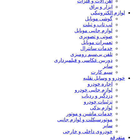
آهن آلات و فلزات
ابزار و یراق
لوازم الکترونیکی
گوشی موبایل
لپ تاپ و تبلت
لوازم جانبی موبایل
صوتی و تصویری
تعمیرات موبایل
خدمات سانترال
تلفن بی‌سیم رومیزی
دوربین عکاسی و فیلمبرداری
سایر
سیم کارت
خودرو و وسایل نقلیه
اجاره خودرو
لوازم جانبی خودرو
دزدگیر و ردیاب
تزئینات خودرو
لوازم یدکی
خدمات ماشین و موتور
موتورسیکلت و لوازم جانبی
سایر
خودروی داخلی و خارجی
متفرقه