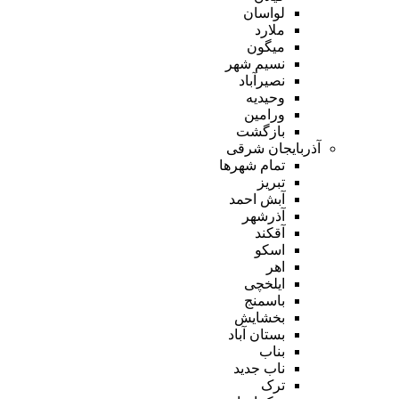
لواسان
ملارد
میگون
نسیم شهر
نصیرآباد
وحیدیه
ورامین
بازگشت
آذربایجان شرقی
تمام شهر‌ها
تبریز
آبش احمد
آذرشهر
آقکند
اسکو
اهر
ایلخچی
باسمنج
بخشایش
بستان آباد
بناب
ناب جدید
ترک