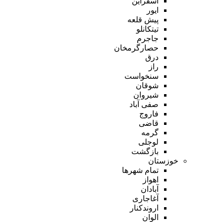
اسفراین
ایور
پیش قلعه
تیتکانلو
جاجرم
حصارگرمخان
درق
راز
سنخواست
شوقان
شیروان
صفی آباد
فاروج
قاضی
گرمه
لوجلی
بازگشت
خوزستان
تمام شهر‌ها
اهواز
آبادان
آغاجاری
اروندکنار
الوان