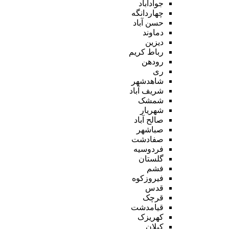
جوادآباد
چهاردانگه
حسن آباد
دماوند
دیزین
رباط کریم
رودهن
ری
شاهدشهر
شریف آباد
شمشک
شهریار
صالح آباد
صباشهر
صفادشت
فردوسیه
گلستان
فشم
فیروزکوه
قدس
قرچک
قیامدشت
کهریزک
کیلان