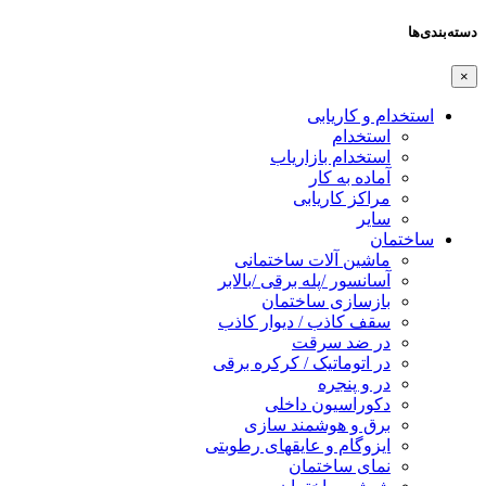
دسته‌بندی‌ها
×
استخدام و کاریابی
استخدام
استخدام بازاریاب
آماده به کار
مراکز کاریابی
سایر
ساختمان
ماشین آلات ساختمانی
آسانسور /پله برقی /بالابر
بازسازی ساختمان
سقف کاذب / دیوار کاذب
در ضد سرقت
در اتوماتیک / کرکره برقی
در و پنجره
دکوراسیون داخلی
برق و هوشمند سازی
ایزوگام و عایقهای رطوبتی
نمای ساختمان