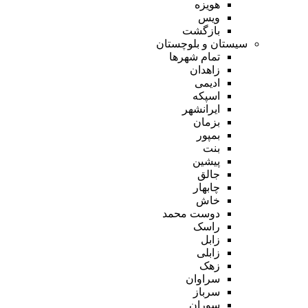
هویزه
ویس
بازگشت
سیستان و بلوچستان
تمام شهر‌ها
زاهدان
ادیمی
اسپکه
ایرانشهر
بزمان
بمپور
بنت
پیشین
جالق
چابهار
خاش
دوست محمد
راسک
زابل
زابلی
زهک
سراوان
سرباز
سوران