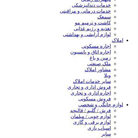
خدمات دندانپزشکی
خدمات درمانی و مراقبتی
سمعک
کاشت و ترمیم مو
تغذیه و رژیم غذایی
لوازم آرایشی و بهداشتی
املاک
اجاره مسکونی
اجاره اتاق و پانسیون
زمین و باغ
ملک صنعتی
مشاور املاک
ویلا
سایر خدمات املاک
فروش اداری و تجاری
اجاره اداری و تجاری
فروش مسکونی
لوازم خانگی و شخصی
فرش / گلیم / قالیچه
لوازم چوبی / مبلمان
لوازم برقی و گازی
اسباب بازی
سایر