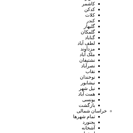
کاشمر
کدکن
کلات
کندر
گلبهار
گلمکان
گناباد
لطف آباد
مزدآوند
ملک آباد
نشتیفان
نصرآباد
نقاب
نوخندان
نیشابور
نیل شهر
همت آباد
یونسی
بازگشت
خراسان شمالی
تمام شهر‌ها
بجنورد
آشخانه