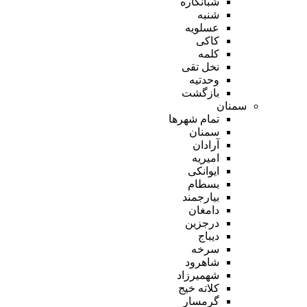
شبانکاره
شنبه
عسلویه
کاکی
کلمه
نخل تقی
وحدتیه
بازگشت
سمنان
تمام شهر‌ها
سمنان
آرادان
امیریه
ایوانکی
بسطام
بیارجمند
دامغان
درجزین
دیباج
سرخه
شاهرود
شهمیرزاد
کلاته خیج
گرمسار