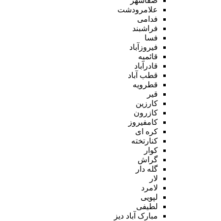
صفاشهر
علامرودشت
فدامی
فراشبند
فسا
فیروزآباد
قائمیه
قادرآباد
قطب آباد
قطرویه
قیر
کارزین
کازرون
کامفیروز
کره ای
کنارتخته
کوار
گراش
گله دار
لار
لامرد
لپویی
لطیفی
مبارک آباد دیز