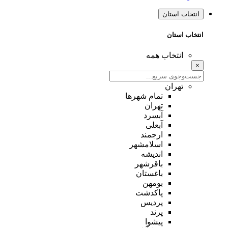
انتخاب استان
انتخاب استان
انتخاب همه
×
تهران
تمام شهر‌ها
تهران
آبسرد
آبعلی
ارجمند
اسلامشهر
اندیشه
باقرشهر
باغستان
بومهن
پاکدشت
پردیس
پرند
پیشوا