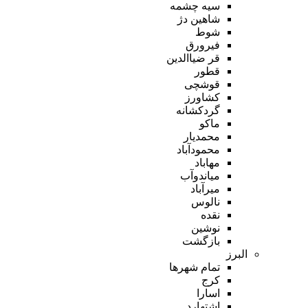
سیه چشمه
شاهین دژ
شوط
فیرورق
قر ضیاالدین
قطور
قوشچی
کشاورز
گردکشانه
ماکو
محمدیار
محمودآباد
مهاباد
میاندوآب
میرآباد
نالوس
نقده
نوشین
بازگشت
البرز
تمام شهر‌ها
کرج
اسارا
اشتهارد