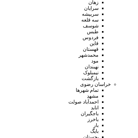
زهان
سرایان
سربیشه
سه قلعه
شوسف
طبس
فردوس
قاین
قهستان
محمدشهر
مود
نهبندان
نیمبلوک
بازگشت
خراسان رضوی
تمام شهر‌ها
مشهد
احمدآباد صولت
انابد
باجگیران
باخرز
بار
بایگ
بجستان