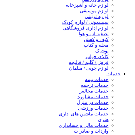
لوازم خانه و آشپزخانه
لوازم موسیقی
لوازم تزئینی
سیسمونی / لوازم کودک
لوازم اداری فروشگاهی
تصفیه آب و هوا
کیف و کفش
مجله و کتاب
پوشاک
کالای خواب
فرش / گلیم / قالیچه
لوازم چوبی / مبلمان
خدمات
خدمات بیمه
خدمات ترجمه
خدمات مجالس
خدمات مشاوره
خدمات در منزل
خدمات ورزشی
خدمات ماشین های اداری
هنری
خدمات مالی و حسابداری
واردات و صادرات