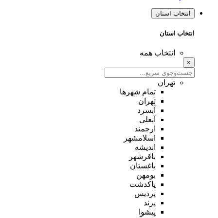
انتخاب استان
انتخاب استان
انتخاب همه
×
تهران
تمام شهر‌ها
تهران
آبسرد
آبعلی
ارجمند
اسلامشهر
اندیشه
باقرشهر
باغستان
بومهن
پاکدشت
پردیس
پرند
پیشوا