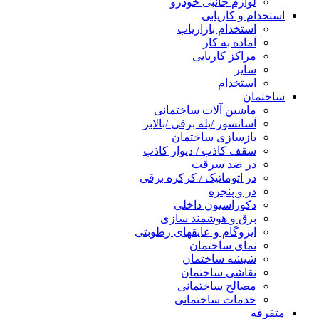
لوازم جانبی خودرو
استخدام و کاریابی
استخدام بازاریاب
آماده به کار
مراکز کاریابی
سایر
استخدام
ساختمان
ماشین آلات ساختمانی
آسانسور /پله برقی /بالابر
بازسازی ساختمان
سقف کاذب / دیوار کاذب
در ضد سرقت
در اتوماتیک / کرکره برقی
در و پنجره
دکوراسیون داخلی
برق و هوشمند سازی
ایزوگام و عایقهای رطوبتی
نمای ساختمان
شیشه ساختمان
نقاشی ساختمان
مصالح ساختمانی
خدمات ساختمانی
متفرقه