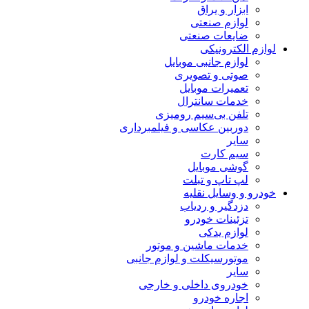
ابزار و یراق
لوازم صنعتی
ضایعات صنعتی
لوازم الکترونیکی
لوازم جانبی موبایل
صوتی و تصویری
تعمیرات موبایل
خدمات سانترال
تلفن بی‌سیم رومیزی
دوربین عکاسی و فیلمبرداری
سایر
سیم کارت
گوشی موبایل
لپ تاپ و تبلت
خودرو و وسایل نقلیه
دزدگیر و ردیاب
تزئینات خودرو
لوازم یدکی
خدمات ماشین و موتور
موتورسیکلت و لوازم جانبی
سایر
خودروی داخلی و خارجی
اجاره خودرو