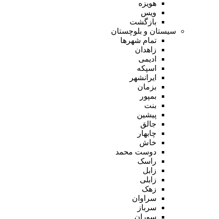
هویزه
ویس
بازگشت
سیستان و بلوچستان
تمام شهر‌ها
زاهدان
ادیمی
اسپکه
ایرانشهر
بزمان
بمپور
بنت
پیشین
جالق
چابهار
خاش
دوست محمد
راسک
زابل
زابلی
زهک
سراوان
سرباز
سوران