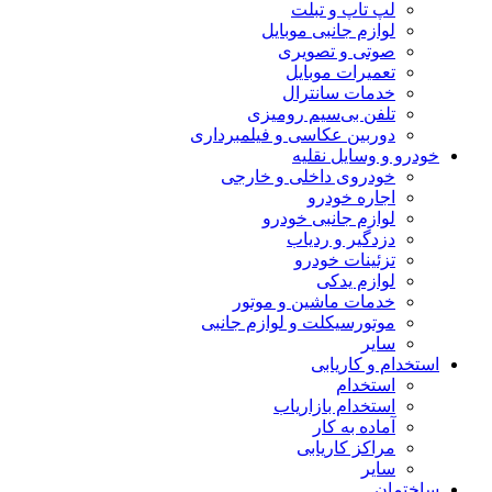
لپ تاپ و تبلت
لوازم جانبی موبایل
صوتی و تصویری
تعمیرات موبایل
خدمات سانترال
تلفن بی‌سیم رومیزی
دوربین عکاسی و فیلمبرداری
خودرو و وسایل نقلیه
خودروی داخلی و خارجی
اجاره خودرو
لوازم جانبی خودرو
دزدگیر و ردیاب
تزئینات خودرو
لوازم یدکی
خدمات ماشین و موتور
موتورسیکلت و لوازم جانبی
سایر
استخدام و کاریابی
استخدام
استخدام بازاریاب
آماده به کار
مراکز کاریابی
سایر
ساختمان