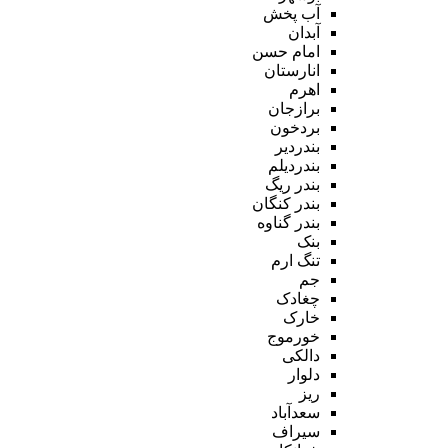
آب پخش
آبدان
امام حسن
انارستان
اهرم
برازجان
بردخون
بندردیر
بندردیلم
بندر ریگ
بندر کنگان
بندر گناوه
بنک
تنگ ارم
جم
چغادک
خارک
خورموج
دالکی
دلوار
ریز
سعدآباد
سیراف