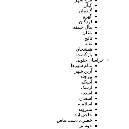
کیان
گندمان
گهرو
لردگان
مال خلیفه
ناغان
نافچ
نقنه
هفشجان
بازگشت
خراسان جنوبی
تمام شهر‌ها
آرین شهر
بیرجند
آیسک
ارسک
اسدیه
اسفدن
اسلامیه
بشرویه
حاجی آباد
خضری دشت بیاض
خوسف