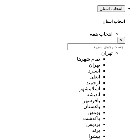
انتخاب استان
انتخاب استان
انتخاب همه
×
تهران
تمام شهر‌ها
تهران
آبسرد
آبعلی
ارجمند
اسلامشهر
اندیشه
باقرشهر
باغستان
بومهن
پاکدشت
پردیس
پرند
پیشوا