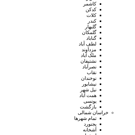
کاشمر
کدکن
کلات
کندر
گلبهار
گلمکان
گناباد
لطف آباد
مزدآوند
ملک آباد
نشتیفان
نصرآباد
نقاب
نوخندان
نیشابور
نیل شهر
همت آباد
یونسی
بازگشت
خراسان شمالی
تمام شهر‌ها
بجنورد
آشخانه