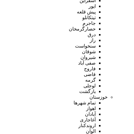
اسفراین
ایور
پیش قلعه
تیتکانلو
جاجرم
حصارگرمخان
درق
راز
سنخواست
شوقان
شیروان
صفی آباد
فاروج
قاضی
گرمه
لوجلی
بازگشت
خوزستان
تمام شهر‌ها
اهواز
آبادان
آغاجاری
اروندکنار
الوان