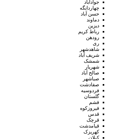
جوادآباد
چهاردانگه
حسن آباد
دماوند
دیزین
رباط کریم
رودهن
ری
شاهدشهر
شریف آباد
شمشک
شهریار
صالح آباد
صباشهر
صفادشت
فردوسیه
گلستان
فشم
فیروزکوه
قدس
قرچک
قیامدشت
کهریزک
کیلان