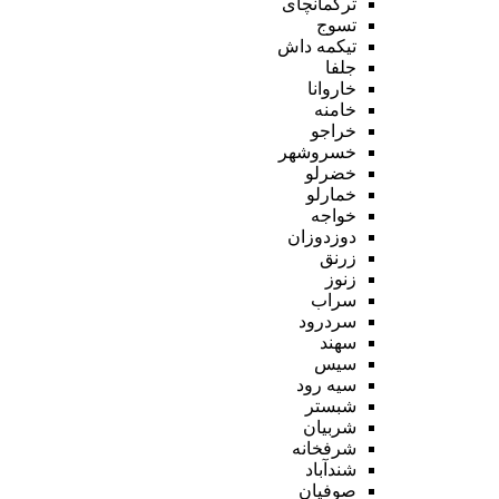
ترکمانچای
تسوج
تیکمه داش
جلفا
خاروانا
خامنه
خراجو
خسروشهر
خضرلو
خمارلو
خواجه
دوزدوزان
زرنق
زنوز
سراب
سردرود
سهند
سیس
سیه رود
شبستر
شربیان
شرفخانه
شندآباد
صوفیان