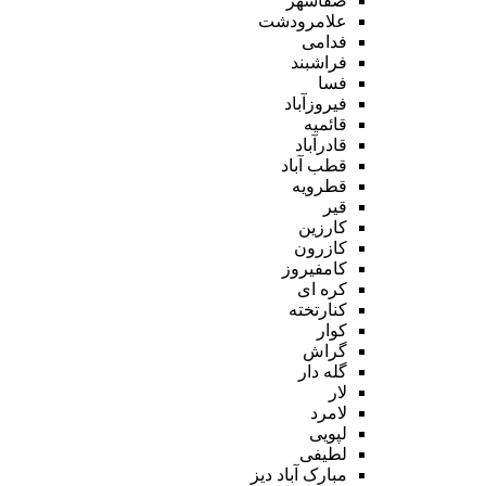
صفاشهر
علامرودشت
فدامی
فراشبند
فسا
فیروزآباد
قائمیه
قادرآباد
قطب آباد
قطرویه
قیر
کارزین
کازرون
کامفیروز
کره ای
کنارتخته
کوار
گراش
گله دار
لار
لامرد
لپویی
لطیفی
مبارک آباد دیز