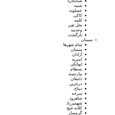
شبانکاره
شنبه
عسلویه
کاکی
کلمه
نخل تقی
وحدتیه
بازگشت
سمنان
تمام شهر‌ها
سمنان
آرادان
امیریه
ایوانکی
بسطام
بیارجمند
دامغان
درجزین
دیباج
سرخه
شاهرود
شهمیرزاد
کلاته خیج
گرمسار