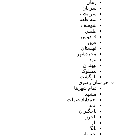
زهان
سرایان
سربیشه
سه قلعه
شوسف
طبس
فردوس
قاین
قهستان
محمدشهر
مود
نهبندان
نیمبلوک
بازگشت
خراسان رضوی
تمام شهر‌ها
مشهد
احمدآباد صولت
انابد
باجگیران
باخرز
بار
بایگ
بجستان