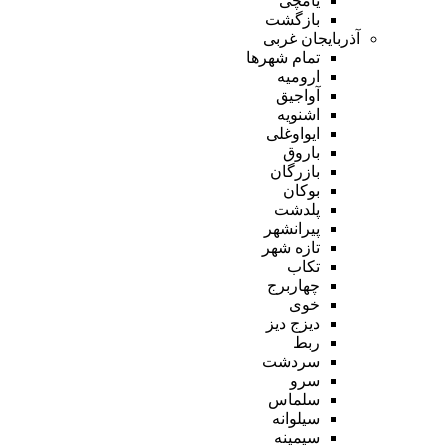
یامچی
بازگشت
آذربایجان غربی
تمام شهر‌ها
ارومیه
آواجیق
اشنویه
ایواوغلی
باروق
بازرگان
بوکان
پلدشت
پیرانشهر
تازه شهر
تکاب
چهاربرج
خوی
دیزج دیز
ربط
سردشت
سرو
سلماس
سیلوانه
سیمینه