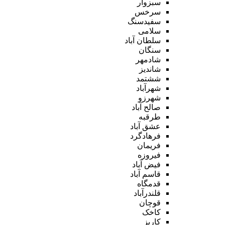
سبزوار
سرخس
سفیدسنگ
سلامی
سلطان آباد
سنگان
شادمهر
شاندیز
ششتمد
شهرآباد
شهرزو
صالح آباد
طرقبه
عشق آباد
فرهادگرد
فریمان
فیروزه
فیض آباد
قاسم آباد
قدمگاه
قلندرآباد
قوچان
کاخک
کاریز