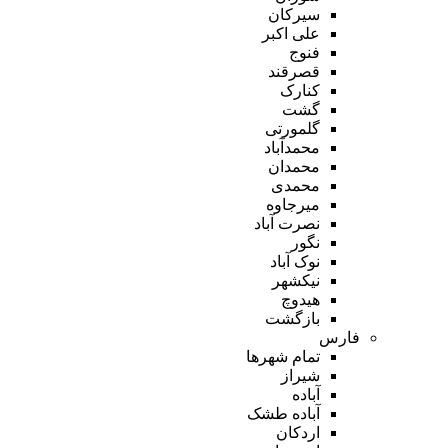
سیرکان
علی اکبر
فنوج
قصرقند
کنارک
گشت
گلمورتی
محمدآباد
محمدان
محمدی
میرجاوه
نصرت آباد
نگور
نوک آباد
نیکشهر
هیدوچ
بازگشت
فارس
تمام شهر‌ها
شیراز
آباده
آباده طشک
اردکان