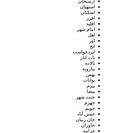
ارسنجان
استهبان
اشکنان
افزر
اقلید
امام شهر
اهل
اوز
ایج
ایزدخواست
باب انار
بالاده
بنارویه
بهمن
بوانات
بیرم
بیضا
جنت شهر
جهرم
جویم
حسن آباد
خان زنیان
خاوران
خرامه