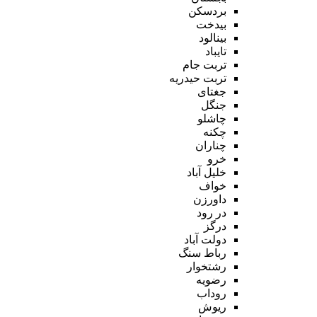
بردسکن
بیدخت
بینالود
تایباد
تربت جام
تربت حیدریه
جغتای
جنگل
چاشلو
چکنه
چناران
خرو
خلیل آباد
خواف
داورزن
در رود
درگز
دولت آباد
رباط سنگ
رشتخوار
رضویه
روداب
ریوش