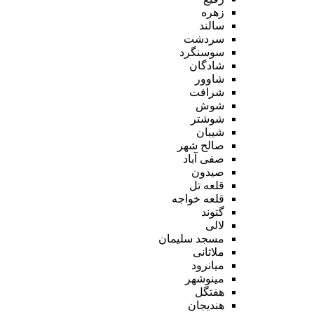
زهره
سالند
سردشت
سوسنگرد
شادگان
شاوور
شرافت
شوش
شوشتر
شیبان
صالح شهر
صفی آباد
صیدون
قلعه تل
قلعه خواجه
گتوند
لالی
مسجد سلیمان
ملاثانی
میانرود
مینوشهر
هفتگل
هندیجان