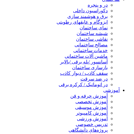
در و پنجره
دکوراسیون داخلی
برق و هوشمند سازی
ایزوگام و عایقهای رطوبتی
نمای ساختمان
شیشه ساختمان
نقاشی ساختمان
مصالح ساختمانی
خدمات ساختمانی
ماشین آلات ساختمانی
آسانسور /پله برقی /بالابر
بازسازی ساختمان
سقف کاذب / دیوار کاذب
در ضد سرقت
در اتوماتیک / کرکره برقی
آموزشی
آموزش حرفه و فن
آموزش تخصصی
آموزش موسیقی
آموزش کامپیوتر
آموزش ورزشی
تدریس خصوصی
پروژه‌های دانشگاهی