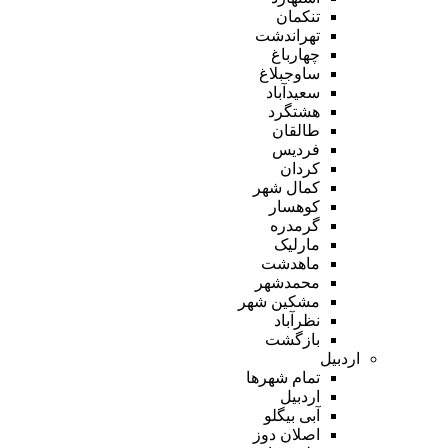
تنکمان
تهراندشت
چهارباغ
ساوجبلاغ
سعیدآباد
هشتگرد
طالقان
فردیس
کردان
کمال شهر
کوهسار
گرمدره
مارلیک
ماهدشت
محمدشهر
مشکین شهر
نظرآباد
بازگشت
اردبیل
تمام شهر‌ها
اردبیل
آبی بیگلو
اصلان دوز