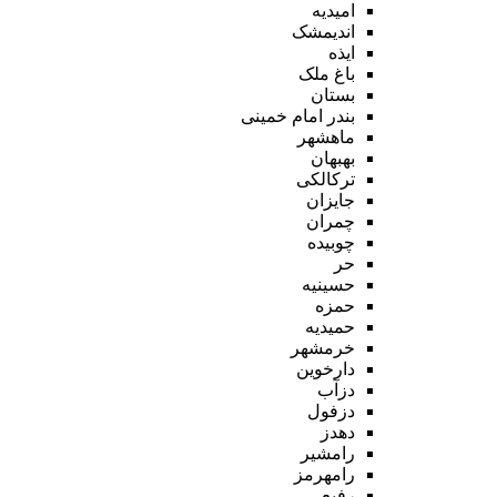
امیدیه
اندیمشک
ایذه
باغ ملک
بستان
بندر امام خمینی
ماهشهر
بهبهان
ترکالکی
جایزان
چمران
چوبیده
حر
حسینیه
حمزه
حمیدیه
خرمشهر
دارخوین
دزآب
دزفول
دهدز
رامشیر
رامهرمز
رفیع