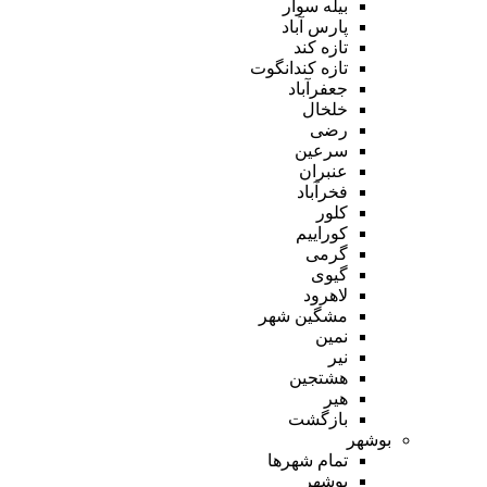
بیله سوار
پارس آباد
تازه کند
تازه کندانگوت
جعفرآباد
خلخال
رضی
سرعین
عنبران
فخرآباد
کلور
کوراییم
گرمی
گیوی
لاهرود
مشگین شهر
نمین
نیر
هشتجین
هیر
بازگشت
بوشهر
تمام شهر‌ها
بوشهر