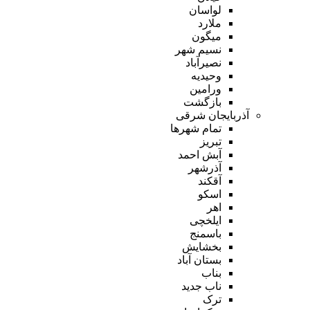
لواسان
ملارد
میگون
نسیم شهر
نصیرآباد
وحیدیه
ورامین
بازگشت
آذربایجان شرقی
تمام شهر‌ها
تبریز
آبش احمد
آذرشهر
آقکند
اسکو
اهر
ایلخچی
باسمنج
بخشایش
بستان آباد
بناب
ناب جدید
ترک