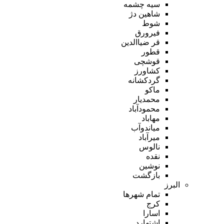
سیه چشمه
شاهین دژ
شوط
فیرورق
قر ضیاالدین
قطور
قوشچی
کشاورز
گردکشانه
ماکو
محمدیار
محمودآباد
مهاباد
میاندوآب
میرآباد
نالوس
نقده
نوشین
بازگشت
البرز
تمام شهر‌ها
کرج
اسارا
اشتهارد