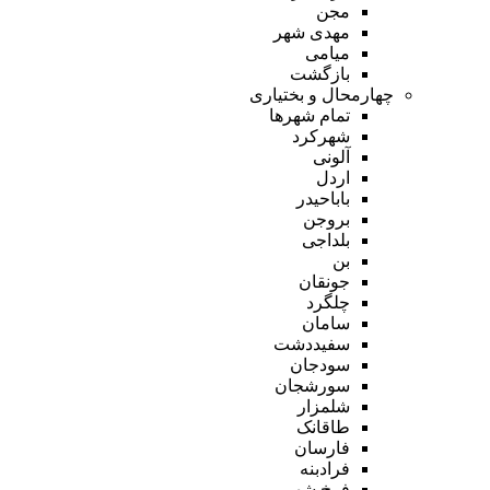
مجن
مهدی شهر
میامی
بازگشت
چهارمحال و بختیاری
تمام شهر‌ها
شهرکرد
آلونی
اردل
باباحیدر
بروجن
بلداجی
بن
جونقان
چلگرد
سامان
سفیددشت
سودجان
سورشجان
شلمزار
طاقانک
فارسان
فرادبنه
فرخ شهر