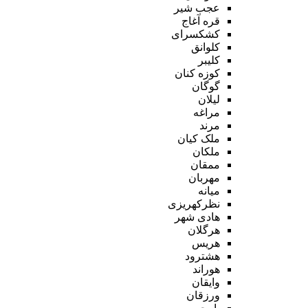
عجب شیر
قره آغاج
کشکسرای
کلوانق
کلیبر
کوزه کنان
گوگان
لیلان
مراغه
مرند
ملک کیان
ملکان
ممقان
مهربان
میانه
نظرکهریزی
هادی شهر
هرگلان
هریس
هشترود
هوراند
وایقان
ورزقان