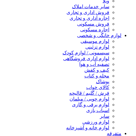
ویلا
سایر خدمات املاک
فروش اداری و تجاری
اجاره اداری و تجاری
فروش مسکونی
اجاره مسکونی
لوازم خانگی و شخصی
لوازم موسیقی
لوازم تزئینی
سیسمونی / لوازم کودک
لوازم اداری فروشگاهی
تصفیه آب و هوا
کیف و کفش
مجله و کتاب
پوشاک
کالای خواب
فرش / گلیم / قالیچه
لوازم چوبی / مبلمان
لوازم برقی و گازی
اسباب بازی
سایر
لوازم ورزشی
لوازم خانه و آشپزخانه
متفرقه