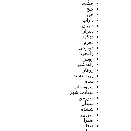
خشت
خنج
خور
داراب
داریان
دبیران
دژکرد
دهرم
دوبرجی
رامجرد
رونیز
زاهدشهر
زرقان
زرین دشت
سده
سروستان
سعادت شهر
سورمق
سیدان
ششده
شهرپیر
صدرا
صغاد