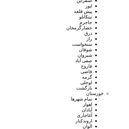
اسفراین
ایور
پیش قلعه
تیتکانلو
جاجرم
حصارگرمخان
درق
راز
سنخواست
شوقان
شیروان
صفی آباد
فاروج
قاضی
گرمه
لوجلی
بازگشت
خوزستان
تمام شهر‌ها
اهواز
آبادان
آغاجاری
اروندکنار
الوان