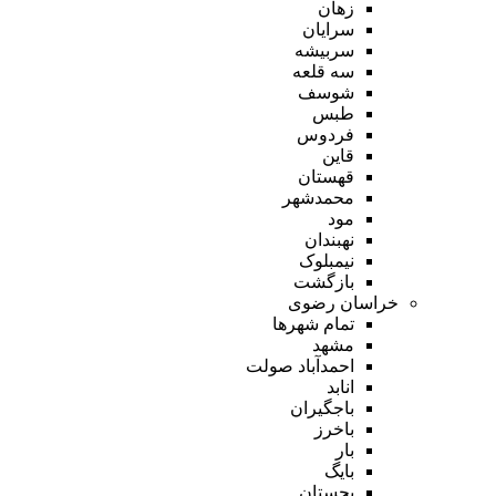
زهان
سرایان
سربیشه
سه قلعه
شوسف
طبس
فردوس
قاین
قهستان
محمدشهر
مود
نهبندان
نیمبلوک
بازگشت
خراسان رضوی
تمام شهر‌ها
مشهد
احمدآباد صولت
انابد
باجگیران
باخرز
بار
بایگ
بجستان