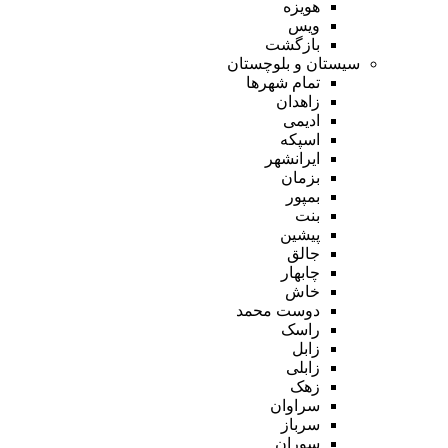
هویزه
ویس
بازگشت
سیستان و بلوچستان
تمام شهر‌ها
زاهدان
ادیمی
اسپکه
ایرانشهر
بزمان
بمپور
بنت
پیشین
جالق
چابهار
خاش
دوست محمد
راسک
زابل
زابلی
زهک
سراوان
سرباز
سوران