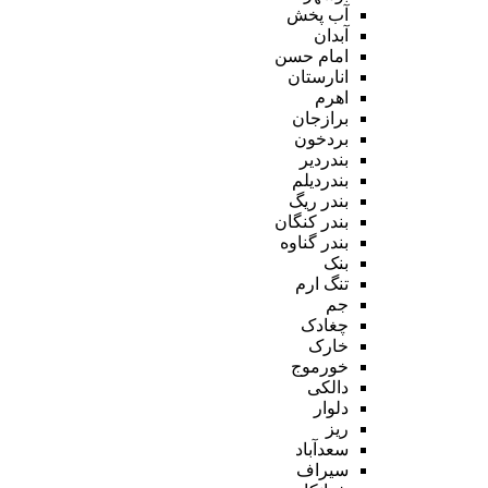
آب پخش
آبدان
امام حسن
انارستان
اهرم
برازجان
بردخون
بندردیر
بندردیلم
بندر ریگ
بندر کنگان
بندر گناوه
بنک
تنگ ارم
جم
چغادک
خارک
خورموج
دالکی
دلوار
ریز
سعدآباد
سیراف