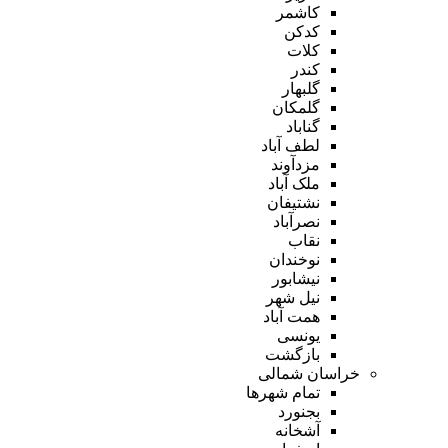
کاشمر
کدکن
کلات
کندر
گلبهار
گلمکان
گناباد
لطف آباد
مزدآوند
ملک آباد
نشتیفان
نصرآباد
نقاب
نوخندان
نیشابور
نیل شهر
همت آباد
یونسی
بازگشت
خراسان شمالی
تمام شهر‌ها
بجنورد
آشخانه