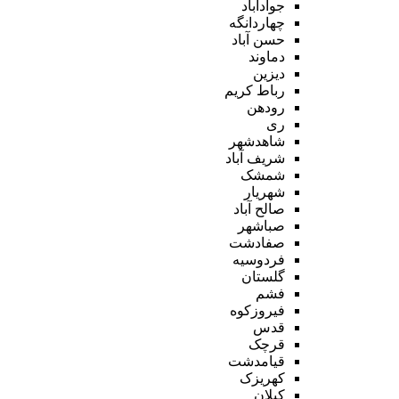
جوادآباد
چهاردانگه
حسن آباد
دماوند
دیزین
رباط کریم
رودهن
ری
شاهدشهر
شریف آباد
شمشک
شهریار
صالح آباد
صباشهر
صفادشت
فردوسیه
گلستان
فشم
فیروزکوه
قدس
قرچک
قیامدشت
کهریزک
کیلان