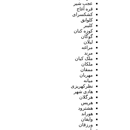
عجب شیر
قره آغاج
کشکسرای
کلوانق
کلیبر
کوزه کنان
گوگان
لیلان
مراغه
مرند
ملک کیان
ملکان
ممقان
مهربان
میانه
نظرکهریزی
هادی شهر
هرگلان
هریس
هشترود
هوراند
وایقان
ورزقان