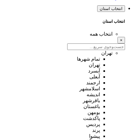
انتخاب استان
انتخاب استان
انتخاب همه
×
تهران
تمام شهر‌ها
تهران
آبسرد
آبعلی
ارجمند
اسلامشهر
اندیشه
باقرشهر
باغستان
بومهن
پاکدشت
پردیس
پرند
پیشوا