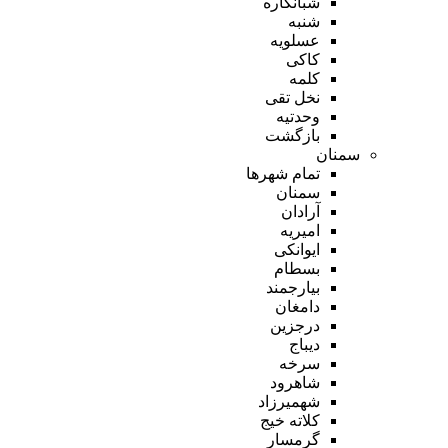
شبانکاره
شنبه
عسلویه
کاکی
کلمه
نخل تقی
وحدتیه
بازگشت
سمنان
تمام شهر‌ها
سمنان
آرادان
امیریه
ایوانکی
بسطام
بیارجمند
دامغان
درجزین
دیباج
سرخه
شاهرود
شهمیرزاد
کلاته خیج
گرمسار