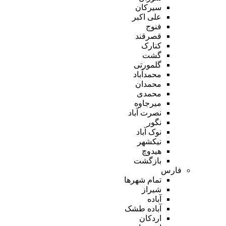
سیرکان
علی اکبر
فنوج
قصرقند
کنارک
گشت
گلمورتی
محمدآباد
محمدان
محمدی
میرجاوه
نصرت آباد
نگور
نوک آباد
نیکشهر
هیدوچ
بازگشت
فارس
تمام شهر‌ها
شیراز
آباده
آباده طشک
اردکان