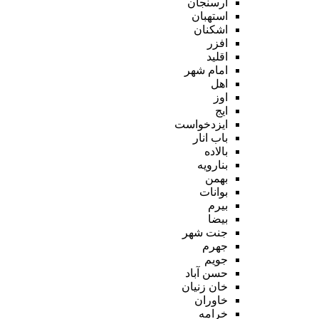
ارسنجان
استهبان
اشکنان
افزر
اقلید
امام شهر
اهل
اوز
ایج
ایزدخواست
باب انار
بالاده
بنارویه
بهمن
بوانات
بیرم
بیضا
جنت شهر
جهرم
جویم
حسن آباد
خان زنیان
خاوران
خرامه