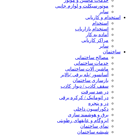
خدمات ماشین و موتور
موتورسیکلت و لوازم جانبی
سایر
استخدام و کاریابی
استخدام
استخدام بازاریاب
آماده به کار
مراکز کاریابی
سایر
ساختمان
مصالح ساختمانی
خدمات ساختمانی
ماشین آلات ساختمانی
آسانسور /پله برقی /بالابر
بازسازی ساختمان
سقف کاذب / دیوار کاذب
در ضد سرقت
در اتوماتیک / کرکره برقی
در و پنجره
دکوراسیون داخلی
برق و هوشمند سازی
ایزوگام و عایقهای رطوبتی
نمای ساختمان
شیشه ساختمان