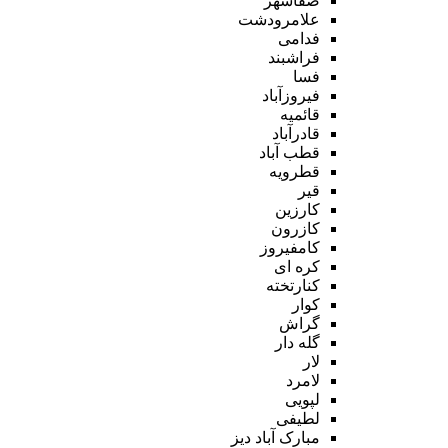
صفاشهر
علامرودشت
فدامی
فراشبند
فسا
فیروزآباد
قائمیه
قادرآباد
قطب آباد
قطرویه
قیر
کارزین
کازرون
کامفیروز
کره ای
کنارتخته
کوار
گراش
گله دار
لار
لامرد
لپویی
لطیفی
مبارک آباد دیز