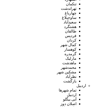
تنکمان
تهراندشت
چهارباغ
ساوجبلاغ
سعیدآباد
هشتگرد
طالقان
فردیس
کردان
کمال شهر
کوهسار
گرمدره
مارلیک
ماهدشت
محمدشهر
مشکین شهر
نظرآباد
بازگشت
اردبیل
تمام شهر‌ها
اردبیل
آبی بیگلو
اصلان دوز