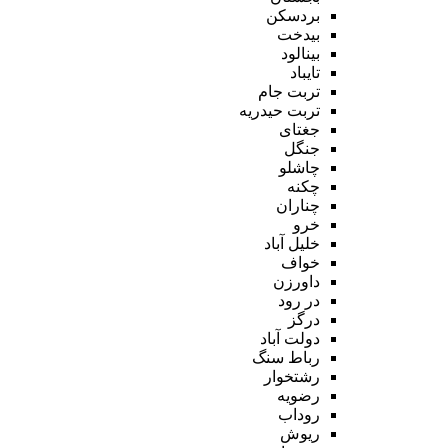
بردسکن
بیدخت
بینالود
تایباد
تربت جام
تربت حیدریه
جغتای
جنگل
چاشلو
چکنه
چناران
خرو
خلیل آباد
خواف
داورزن
در رود
درگز
دولت آباد
رباط سنگ
رشتخوار
رضویه
روداب
ریوش