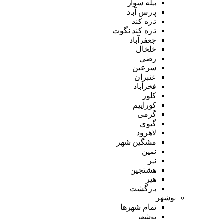
بیله سوار
پارس آباد
تازه کند
تازه کندانگوت
جعفرآباد
خلخال
رضی
سرعین
عنبران
فخرآباد
کلور
کوراییم
گرمی
گیوی
لاهرود
مشگین شهر
نمین
نیر
هشتجین
هیر
بازگشت
بوشهر
تمام شهر‌ها
بوشهر