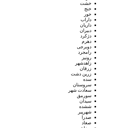
خشت
خنج
خور
داراب
داریان
دبیران
دژکرد
دهرم
دوبرجی
رامجرد
رونیز
زاهدشهر
زرقان
زرین دشت
سده
سروستان
سعادت شهر
سورمق
سیدان
ششده
شهرپیر
صدرا
صغاد