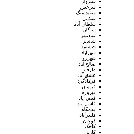
سبزوار
سرخس
سفیدسنگ
سلامی
سلطان آباد
سنگان
شادمهر
شاندیز
ششتمد
شهرآباد
شهرزو
صالح آباد
طرقبه
عشق آباد
فرهادگرد
فریمان
فیروزه
فیض آباد
قاسم آباد
قدمگاه
قلندرآباد
قوچان
کاخک
کاریز