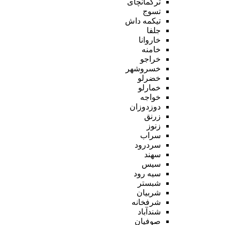
ترکمانچای
تسوج
تیکمه داش
جلفا
خاروانا
خامنه
خراجو
خسروشهر
خضرلو
خمارلو
خواجه
دوزدوزان
زرنق
زنوز
سراب
سردرود
سهند
سیس
سیه رود
شبستر
شربیان
شرفخانه
شندآباد
صوفیان