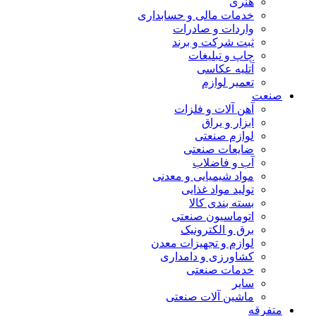
هنری
خدمات مالی و حسابداری
واردات و صادرات
ثبت شرکت و برند
چاپ و تبلیغات
آتلیه عکاسی
تعمیر لوازم
صنعت
آهن آلات و فلزات
ابزار و یراق
لوازم صنعتی
ضایعات صنعتی
آب و فاضلاب
مواد شیمیایی و معدنی
تولید مواد غذایی
بسته بندی کالا
اتوماسیون صنعتی
برق و الکترونیک
لوازم و تجهیزات معدن
کشاورزی و دامداری
خدمات صنعتی
سایر
ماشین آلات صنعتی
متفرقه