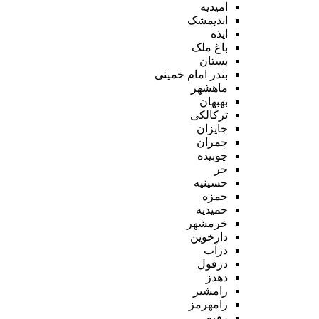
امیدیه
اندیمشک
ایذه
باغ ملک
بستان
بندر امام خمینی
ماهشهر
بهبهان
ترکالکی
جایزان
چمران
چوبیده
حر
حسینیه
حمزه
حمیدیه
خرمشهر
دارخوین
دزآب
دزفول
دهدز
رامشیر
رامهرمز
رفیع