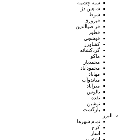
سیه چشمه
شاهین دژ
شوط
فیرورق
قر ضیاالدین
قطور
قوشچی
کشاورز
گردکشانه
ماکو
محمدیار
محمودآباد
مهاباد
میاندوآب
میرآباد
نالوس
نقده
نوشین
بازگشت
البرز
تمام شهر‌ها
کرج
اسارا
اشتهارد