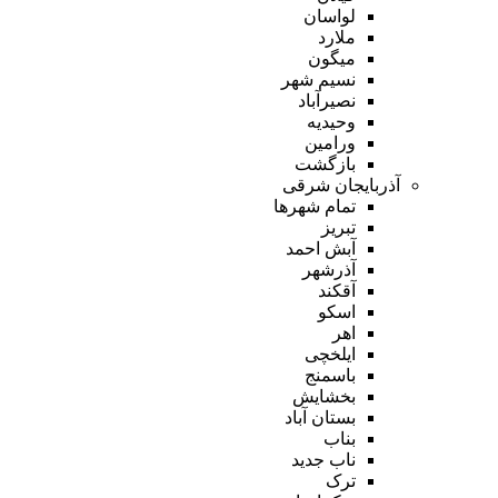
لواسان
ملارد
میگون
نسیم شهر
نصیرآباد
وحیدیه
ورامین
بازگشت
آذربایجان شرقی
تمام شهر‌ها
تبریز
آبش احمد
آذرشهر
آقکند
اسکو
اهر
ایلخچی
باسمنج
بخشایش
بستان آباد
بناب
ناب جدید
ترک