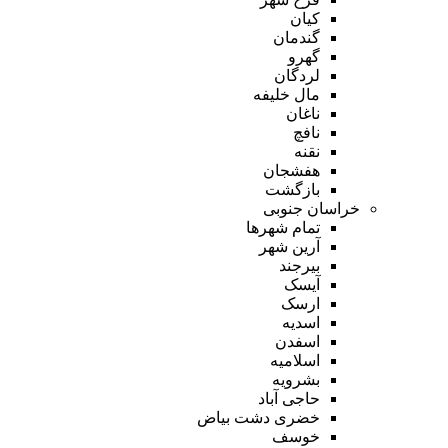
کیان
گندمان
گهرو
لردگان
مال خلیفه
ناغان
نافچ
نقنه
هفشجان
بازگشت
خراسان جنوبی
تمام شهر‌ها
آرین شهر
بیرجند
آیسک
ارسک
اسدیه
اسفدن
اسلامیه
بشرویه
حاجی آباد
خضری دشت بیاض
خوسف