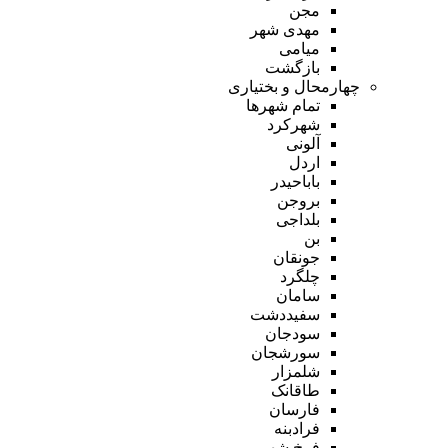
مجن
مهدی شهر
میامی
بازگشت
چهارمحال و بختیاری
تمام شهر‌ها
شهرکرد
آلونی
اردل
باباحیدر
بروجن
بلداجی
بن
جونقان
چلگرد
سامان
سفیددشت
سودجان
سورشجان
شلمزار
طاقانک
فارسان
فرادبنه
فرخ شهر