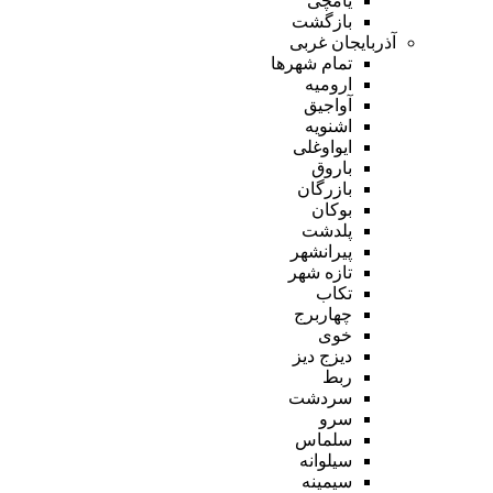
یامچی
بازگشت
آذربایجان غربی
تمام شهر‌ها
ارومیه
آواجیق
اشنویه
ایواوغلی
باروق
بازرگان
بوکان
پلدشت
پیرانشهر
تازه شهر
تکاب
چهاربرج
خوی
دیزج دیز
ربط
سردشت
سرو
سلماس
سیلوانه
سیمینه