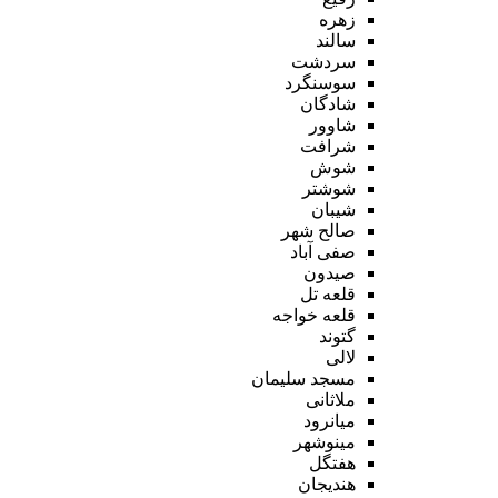
زهره
سالند
سردشت
سوسنگرد
شادگان
شاوور
شرافت
شوش
شوشتر
شیبان
صالح شهر
صفی آباد
صیدون
قلعه تل
قلعه خواجه
گتوند
لالی
مسجد سلیمان
ملاثانی
میانرود
مینوشهر
هفتگل
هندیجان