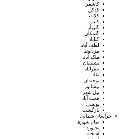
کاشمر
کدکن
کلات
کندر
گلبهار
گلمکان
گناباد
لطف آباد
مزدآوند
ملک آباد
نشتیفان
نصرآباد
نقاب
نوخندان
نیشابور
نیل شهر
همت آباد
یونسی
بازگشت
خراسان شمالی
تمام شهر‌ها
بجنورد
آشخانه