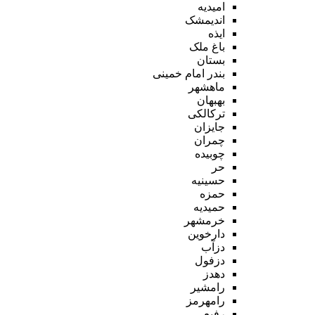
امیدیه
اندیمشک
ایذه
باغ ملک
بستان
بندر امام خمینی
ماهشهر
بهبهان
ترکالکی
جایزان
چمران
چوبیده
حر
حسینیه
حمزه
حمیدیه
خرمشهر
دارخوین
دزآب
دزفول
دهدز
رامشیر
رامهرمز
رفیع