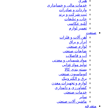
هنری
خدمات مالی و حسابداری
واردات و صادرات
ثبت شرکت و برند
چاپ و تبلیغات
آتلیه عکاسی
تعمیر لوازم
صنعت
آهن آلات و فلزات
ابزار و یراق
لوازم صنعتی
ضایعات صنعتی
آب و فاضلاب
مواد شیمیایی و معدنی
تولید مواد غذایی
بسته بندی کالا
اتوماسیون صنعتی
برق و الکترونیک
لوازم و تجهیزات معدن
کشاورزی و دامداری
خدمات صنعتی
سایر
ماشین آلات صنعتی
متفرقه