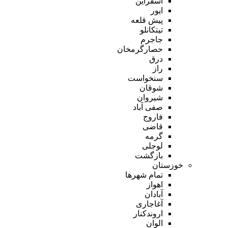
اسفراین
ایور
پیش قلعه
تیتکانلو
جاجرم
حصارگرمخان
درق
راز
سنخواست
شوقان
شیروان
صفی آباد
فاروج
قاضی
گرمه
لوجلی
بازگشت
خوزستان
تمام شهر‌ها
اهواز
آبادان
آغاجاری
اروندکنار
الوان