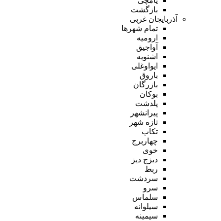
یامچی
بازگشت
آذربایجان غربی
تمام شهر‌ها
ارومیه
آواجیق
اشنویه
ایواوغلی
باروق
بازرگان
بوکان
پلدشت
پیرانشهر
تازه شهر
تکاب
چهاربرج
خوی
دیزج دیز
ربط
سردشت
سرو
سلماس
سیلوانه
سیمینه