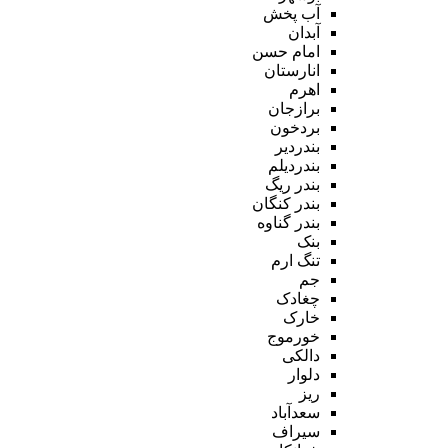
آب پخش
آبدان
امام حسن
انارستان
اهرم
برازجان
بردخون
بندردیر
بندردیلم
بندر ریگ
بندر کنگان
بندر گناوه
بنک
تنگ ارم
جم
چغادک
خارک
خورموج
دالکی
دلوار
ریز
سعدآباد
سیراف