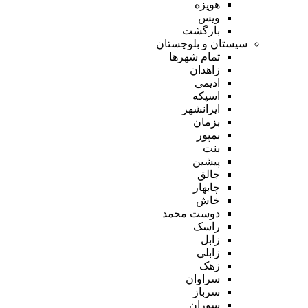
هویزه
ویس
بازگشت
سیستان و بلوچستان
تمام شهر‌ها
زاهدان
ادیمی
اسپکه
ایرانشهر
بزمان
بمپور
بنت
پیشین
جالق
چابهار
خاش
دوست محمد
راسک
زابل
زابلی
زهک
سراوان
سرباز
سوران