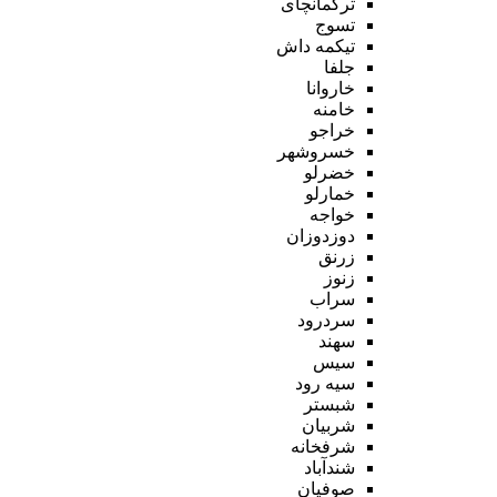
ترکمانچای
تسوج
تیکمه داش
جلفا
خاروانا
خامنه
خراجو
خسروشهر
خضرلو
خمارلو
خواجه
دوزدوزان
زرنق
زنوز
سراب
سردرود
سهند
سیس
سیه رود
شبستر
شربیان
شرفخانه
شندآباد
صوفیان