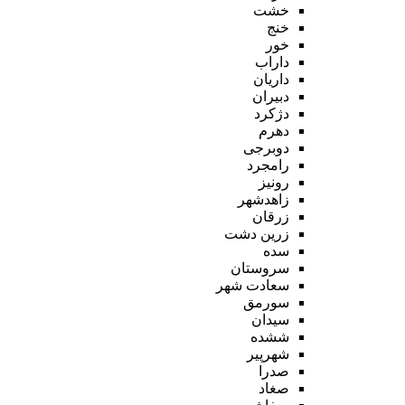
خشت
خنج
خور
داراب
داریان
دبیران
دژکرد
دهرم
دوبرجی
رامجرد
رونیز
زاهدشهر
زرقان
زرین دشت
سده
سروستان
سعادت شهر
سورمق
سیدان
ششده
شهرپیر
صدرا
صغاد