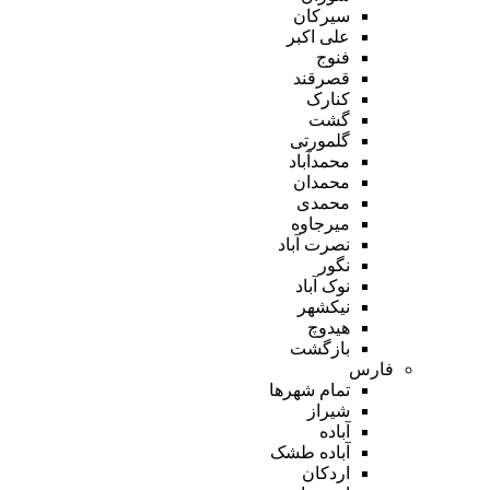
سیرکان
علی اکبر
فنوج
قصرقند
کنارک
گشت
گلمورتی
محمدآباد
محمدان
محمدی
میرجاوه
نصرت آباد
نگور
نوک آباد
نیکشهر
هیدوچ
بازگشت
فارس
تمام شهر‌ها
شیراز
آباده
آباده طشک
اردکان