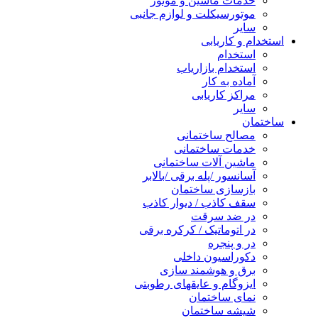
خدمات ماشین و موتور
موتورسیکلت و لوازم جانبی
سایر
استخدام و کاریابی
استخدام
استخدام بازاریاب
آماده به کار
مراکز کاریابی
سایر
ساختمان
مصالح ساختمانی
خدمات ساختمانی
ماشین آلات ساختمانی
آسانسور /پله برقی /بالابر
بازسازی ساختمان
سقف کاذب / دیوار کاذب
در ضد سرقت
در اتوماتیک / کرکره برقی
در و پنجره
دکوراسیون داخلی
برق و هوشمند سازی
ایزوگام و عایقهای رطوبتی
نمای ساختمان
شیشه ساختمان