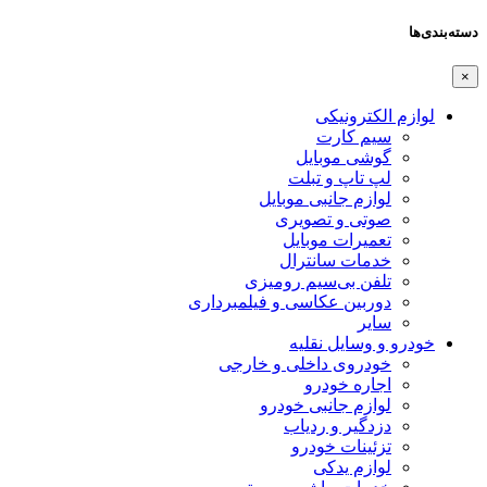
دسته‌بندی‌ها
×
لوازم الکترونیکی
سیم کارت
گوشی موبایل
لپ تاپ و تبلت
لوازم جانبی موبایل
صوتی و تصویری
تعمیرات موبایل
خدمات سانترال
تلفن بی‌سیم رومیزی
دوربین عکاسی و فیلمبرداری
سایر
خودرو و وسایل نقلیه
خودروی داخلی و خارجی
اجاره خودرو
لوازم جانبی خودرو
دزدگیر و ردیاب
تزئینات خودرو
لوازم یدکی