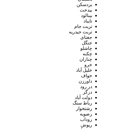
بردسکن
بیدخت
بینالود
تایباد
تربت جام
تربت حیدریه
جغتای
جنگل
چاشلو
چکنه
چناران
خرو
خلیل آباد
خواف
داورزن
در رود
درگز
دولت آباد
رباط سنگ
رشتخوار
رضویه
روداب
ریوش