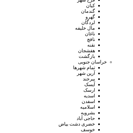
کیان
گندمان
گهرو
لردگان
مال خلیفه
ناغان
نافچ
نقنه
هفشجان
بازگشت
خراسان جنوبی
تمام شهر‌ها
آرین شهر
بیرجند
آیسک
ارسک
اسدیه
اسفدن
اسلامیه
بشرویه
حاجی آباد
خضری دشت بیاض
خوسف