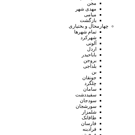
مجن
مهدی شهر
میامی
بازگشت
چهارمحال و بختیاری
تمام شهر‌ها
شهرکرد
آلونی
اردل
باباحیدر
بروجن
بلداجی
بن
جونقان
چلگرد
سامان
سفیددشت
سودجان
سورشجان
شلمزار
طاقانک
فارسان
فرادبنه
فرخ شهر