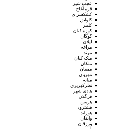
عجب شیر
قره آغاج
کشکسرای
کلوانق
کلیبر
کوزه کنان
گوگان
لیلان
مراغه
مرند
ملک کیان
ملکان
ممقان
مهربان
میانه
نظرکهریزی
هادی شهر
هرگلان
هریس
هشترود
هوراند
وایقان
ورزقان