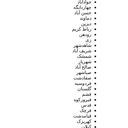
جوادآباد
چهاردانگه
حسن آباد
دماوند
دیزین
رباط کریم
رودهن
ری
شاهدشهر
شریف آباد
شمشک
شهریار
صالح آباد
صباشهر
صفادشت
فردوسیه
گلستان
فشم
فیروزکوه
قدس
قرچک
قیامدشت
کهریزک
کیلان