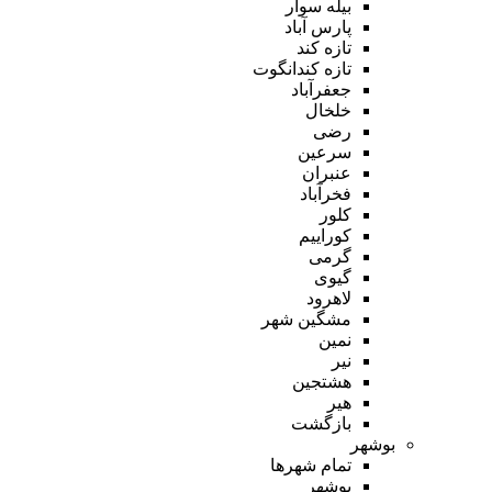
بیله سوار
پارس آباد
تازه کند
تازه کندانگوت
جعفرآباد
خلخال
رضی
سرعین
عنبران
فخرآباد
کلور
کوراییم
گرمی
گیوی
لاهرود
مشگین شهر
نمین
نیر
هشتجین
هیر
بازگشت
بوشهر
تمام شهر‌ها
بوشهر