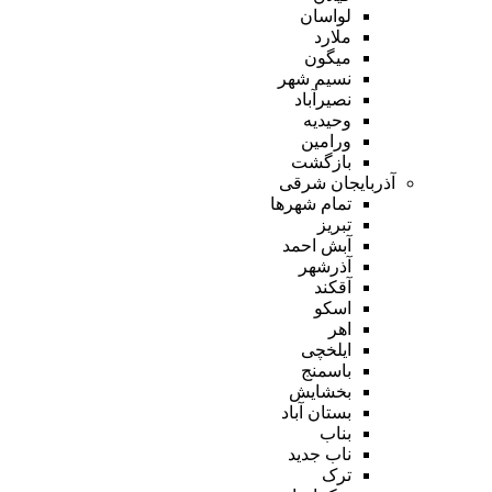
لواسان
ملارد
میگون
نسیم شهر
نصیرآباد
وحیدیه
ورامین
بازگشت
آذربایجان شرقی
تمام شهر‌ها
تبریز
آبش احمد
آذرشهر
آقکند
اسکو
اهر
ایلخچی
باسمنج
بخشایش
بستان آباد
بناب
ناب جدید
ترک