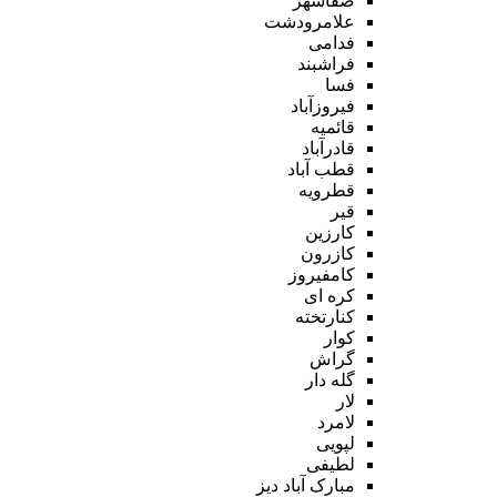
صفاشهر
علامرودشت
فدامی
فراشبند
فسا
فیروزآباد
قائمیه
قادرآباد
قطب آباد
قطرویه
قیر
کارزین
کازرون
کامفیروز
کره ای
کنارتخته
کوار
گراش
گله دار
لار
لامرد
لپویی
لطیفی
مبارک آباد دیز