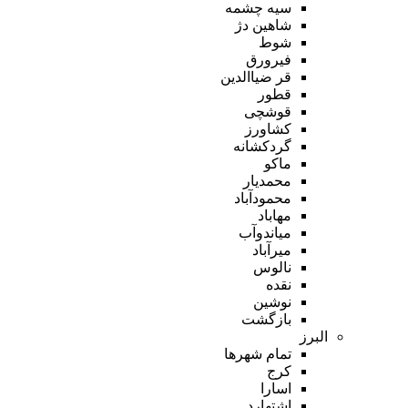
سیه چشمه
شاهین دژ
شوط
فیرورق
قر ضیاالدین
قطور
قوشچی
کشاورز
گردکشانه
ماکو
محمدیار
محمودآباد
مهاباد
میاندوآب
میرآباد
نالوس
نقده
نوشین
بازگشت
البرز
تمام شهر‌ها
کرج
اسارا
اشتهارد