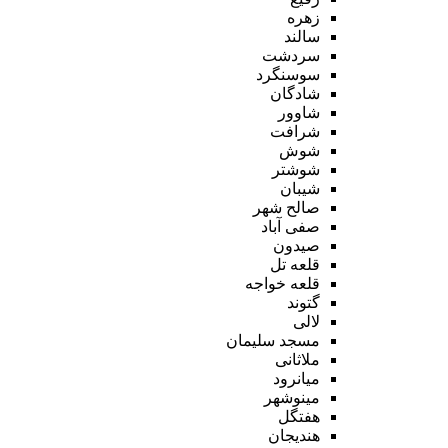
زهره
سالند
سردشت
سوسنگرد
شادگان
شاوور
شرافت
شوش
شوشتر
شیبان
صالح شهر
صفی آباد
صیدون
قلعه تل
قلعه خواجه
گتوند
لالی
مسجد سلیمان
ملاثانی
میانرود
مینوشهر
هفتگل
هندیجان