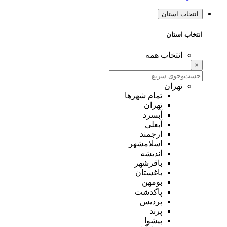
انتخاب استان
انتخاب استان
انتخاب همه
×
تهران
تمام شهر‌ها
تهران
آبسرد
آبعلی
ارجمند
اسلامشهر
اندیشه
باقرشهر
باغستان
بومهن
پاکدشت
پردیس
پرند
پیشوا