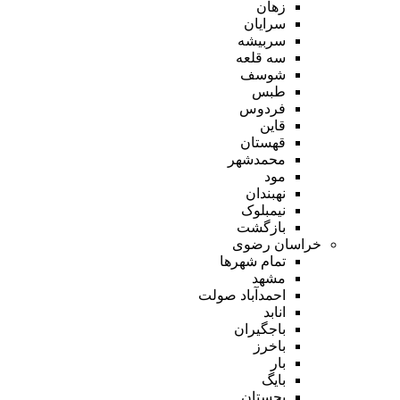
زهان
سرایان
سربیشه
سه قلعه
شوسف
طبس
فردوس
قاین
قهستان
محمدشهر
مود
نهبندان
نیمبلوک
بازگشت
خراسان رضوی
تمام شهر‌ها
مشهد
احمدآباد صولت
انابد
باجگیران
باخرز
بار
بایگ
بجستان