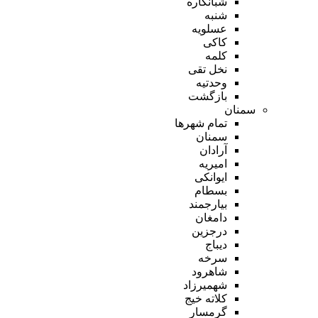
شبانکاره
شنبه
عسلویه
کاکی
کلمه
نخل تقی
وحدتیه
بازگشت
سمنان
تمام شهر‌ها
سمنان
آرادان
امیریه
ایوانکی
بسطام
بیارجمند
دامغان
درجزین
دیباج
سرخه
شاهرود
شهمیرزاد
کلاته خیج
گرمسار