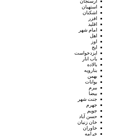
ارسنجان
استهبان
اشکنان
افزر
اقلید
امام شهر
اهل
اوز
ایج
ایزدخواست
باب انار
بالاده
بنارویه
بهمن
بوانات
بیرم
بیضا
جنت شهر
جهرم
جویم
حسن آباد
خان زنیان
خاوران
خرامه