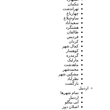
تنکمان
تهراندشت
چهارباغ
ساوجبلاغ
سعیدآباد
هشتگرد
طالقان
فردیس
کردان
کمال شهر
کوهسار
گرمدره
مارلیک
ماهدشت
محمدشهر
مشکین شهر
نظرآباد
بازگشت
اردبیل
تمام شهر‌ها
اردبیل
آبی بیگلو
اصلان دوز