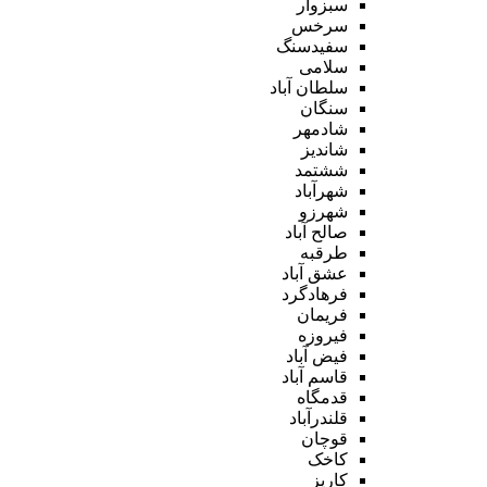
سبزوار
سرخس
سفیدسنگ
سلامی
سلطان آباد
سنگان
شادمهر
شاندیز
ششتمد
شهرآباد
شهرزو
صالح آباد
طرقبه
عشق آباد
فرهادگرد
فریمان
فیروزه
فیض آباد
قاسم آباد
قدمگاه
قلندرآباد
قوچان
کاخک
کاریز