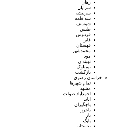
زهان
سرایان
سربیشه
سه قلعه
شوسف
طبس
فردوس
قاین
قهستان
محمدشهر
مود
نهبندان
نیمبلوک
بازگشت
خراسان رضوی
تمام شهر‌ها
مشهد
احمدآباد صولت
انابد
باجگیران
باخرز
بار
بایگ
بجستان