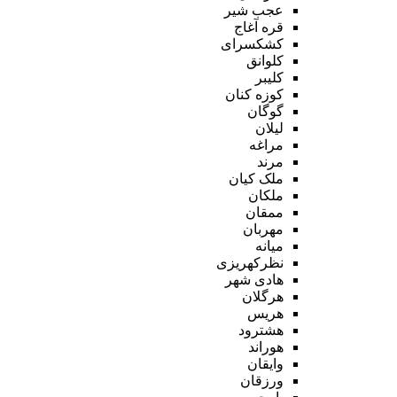
عجب شیر
قره آغاج
کشکسرای
کلوانق
کلیبر
کوزه کنان
گوگان
لیلان
مراغه
مرند
ملک کیان
ملکان
ممقان
مهربان
میانه
نظرکهریزی
هادی شهر
هرگلان
هریس
هشترود
هوراند
وایقان
ورزقان