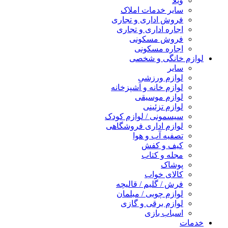
ویلا
سایر خدمات املاک
فروش اداری و تجاری
اجاره اداری و تجاری
فروش مسکونی
اجاره مسکونی
لوازم خانگی و شخصی
سایر
لوازم ورزشی
لوازم خانه و آشپزخانه
لوازم موسیقی
لوازم تزئینی
سیسمونی / لوازم کودک
لوازم اداری فروشگاهی
تصفیه آب و هوا
کیف و کفش
مجله و کتاب
پوشاک
کالای خواب
فرش / گلیم / قالیچه
لوازم چوبی / مبلمان
لوازم برقی و گازی
اسباب بازی
خدمات