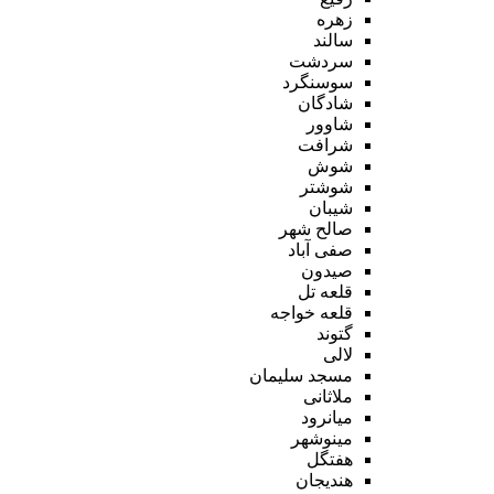
زهره
سالند
سردشت
سوسنگرد
شادگان
شاوور
شرافت
شوش
شوشتر
شیبان
صالح شهر
صفی آباد
صیدون
قلعه تل
قلعه خواجه
گتوند
لالی
مسجد سلیمان
ملاثانی
میانرود
مینوشهر
هفتگل
هندیجان