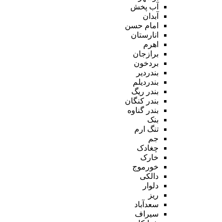
آب پخش
آبدان
امام حسن
انارستان
اهرم
برازجان
بردخون
بندردیر
بندردیلم
بندر ریگ
بندر کنگان
بندر گناوه
بنک
تنگ ارم
جم
چغادک
خارک
خورموج
دالکی
دلوار
ریز
سعدآباد
سیراف