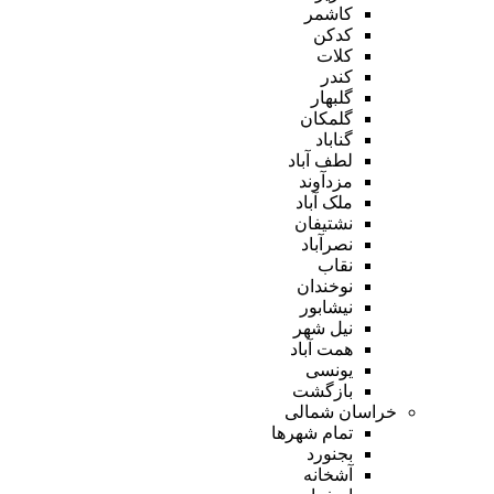
کاشمر
کدکن
کلات
کندر
گلبهار
گلمکان
گناباد
لطف آباد
مزدآوند
ملک آباد
نشتیفان
نصرآباد
نقاب
نوخندان
نیشابور
نیل شهر
همت آباد
یونسی
بازگشت
خراسان شمالی
تمام شهر‌ها
بجنورد
آشخانه