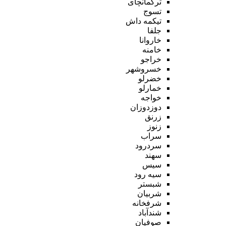
ترکمانچای
تسوج
تیکمه داش
جلفا
خاروانا
خامنه
خراجو
خسروشهر
خضرلو
خمارلو
خواجه
دوزدوزان
زرنق
زنوز
سراب
سردرود
سهند
سیس
سیه رود
شبستر
شربیان
شرفخانه
شندآباد
صوفیان