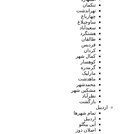
تنکمان
تهراندشت
چهارباغ
ساوجبلاغ
سعیدآباد
هشتگرد
طالقان
فردیس
کردان
کمال شهر
کوهسار
گرمدره
مارلیک
ماهدشت
محمدشهر
مشکین شهر
نظرآباد
بازگشت
اردبیل
تمام شهر‌ها
اردبیل
آبی بیگلو
اصلان دوز