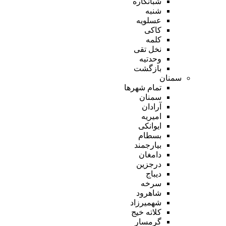
شبانکاره
شنبه
عسلویه
کاکی
کلمه
نخل تقی
وحدتیه
بازگشت
سمنان
تمام شهر‌ها
سمنان
آرادان
امیریه
ایوانکی
بسطام
بیارجمند
دامغان
درجزین
دیباج
سرخه
شاهرود
شهمیرزاد
کلاته خیج
گرمسار