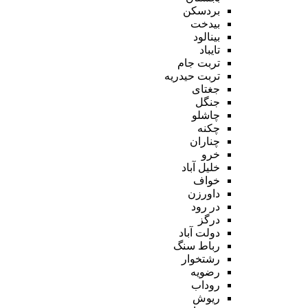
بردسکن
بیدخت
بینالود
تایباد
تربت جام
تربت حیدریه
جغتای
جنگل
چاشلو
چکنه
چناران
خرو
خلیل آباد
خواف
داورزن
در رود
درگز
دولت آباد
رباط سنگ
رشتخوار
رضویه
روداب
ریوش