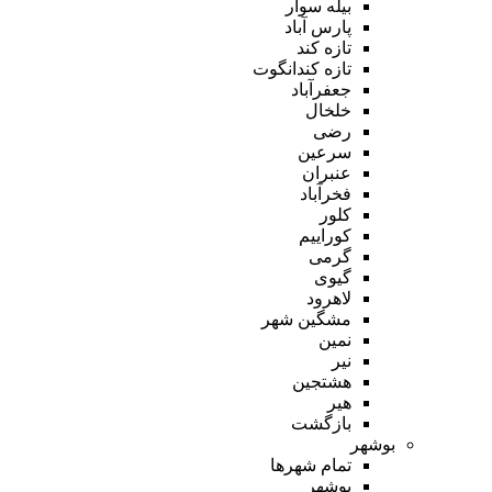
بیله سوار
پارس آباد
تازه کند
تازه کندانگوت
جعفرآباد
خلخال
رضی
سرعین
عنبران
فخرآباد
کلور
کوراییم
گرمی
گیوی
لاهرود
مشگین شهر
نمین
نیر
هشتجین
هیر
بازگشت
بوشهر
تمام شهر‌ها
بوشهر