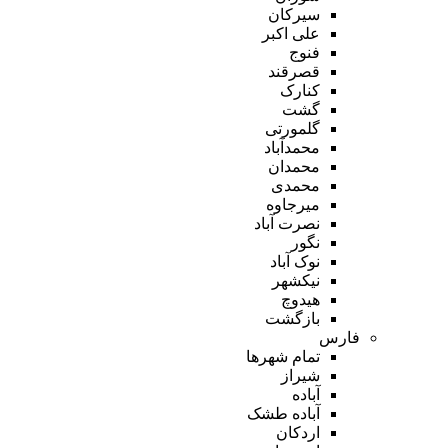
سیرکان
علی اکبر
فنوج
قصرقند
کنارک
گشت
گلمورتی
محمدآباد
محمدان
محمدی
میرجاوه
نصرت آباد
نگور
نوک آباد
نیکشهر
هیدوچ
بازگشت
فارس
تمام شهر‌ها
شیراز
آباده
آباده طشک
اردکان