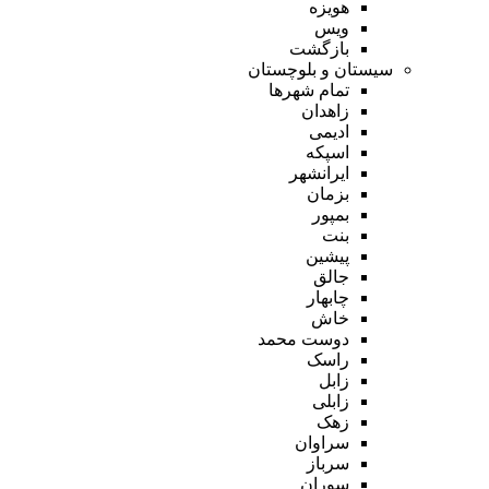
هویزه
ویس
بازگشت
سیستان و بلوچستان
تمام شهر‌ها
زاهدان
ادیمی
اسپکه
ایرانشهر
بزمان
بمپور
بنت
پیشین
جالق
چابهار
خاش
دوست محمد
راسک
زابل
زابلی
زهک
سراوان
سرباز
سوران