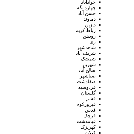
جوادآباد
چهاردانگه
حسن آباد
دماوند
دیزین
رباط کریم
رودهن
ری
شاهدشهر
شریف آباد
شمشک
شهریار
صالح آباد
صباشهر
صفادشت
فردوسیه
گلستان
فشم
فیروزکوه
قدس
قرچک
قیامدشت
کهریزک
کیلان