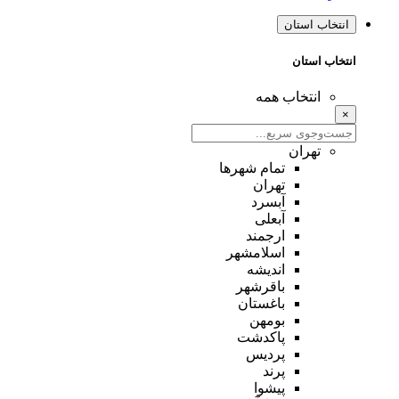
انتخاب استان
انتخاب استان
انتخاب همه
×
تهران
تمام شهر‌ها
تهران
آبسرد
آبعلی
ارجمند
اسلامشهر
اندیشه
باقرشهر
باغستان
بومهن
پاکدشت
پردیس
پرند
پیشوا