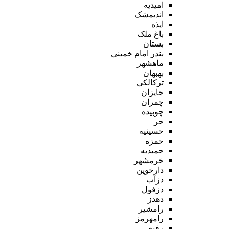
امیدیه
اندیمشک
ایذه
باغ ملک
بستان
بندر امام خمینی
ماهشهر
بهبهان
ترکالکی
جایزان
چمران
چوبیده
حر
حسینیه
حمزه
حمیدیه
خرمشهر
دارخوین
دزآب
دزفول
دهدز
رامشیر
رامهرمز
رفیع