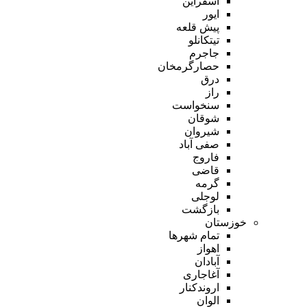
اسفراین
ایور
پیش قلعه
تیتکانلو
جاجرم
حصارگرمخان
درق
راز
سنخواست
شوقان
شیروان
صفی آباد
فاروج
قاضی
گرمه
لوجلی
بازگشت
خوزستان
تمام شهر‌ها
اهواز
آبادان
آغاجاری
اروندکنار
الوان