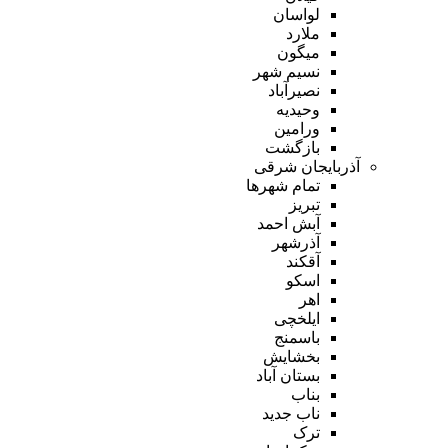
لواسان
ملارد
میگون
نسیم شهر
نصیرآباد
وحیدیه
ورامین
بازگشت
آذربایجان شرقی
تمام شهر‌ها
تبریز
آبش احمد
آذرشهر
آقکند
اسکو
اهر
ایلخچی
باسمنج
بخشایش
بستان آباد
بناب
ناب جدید
ترک