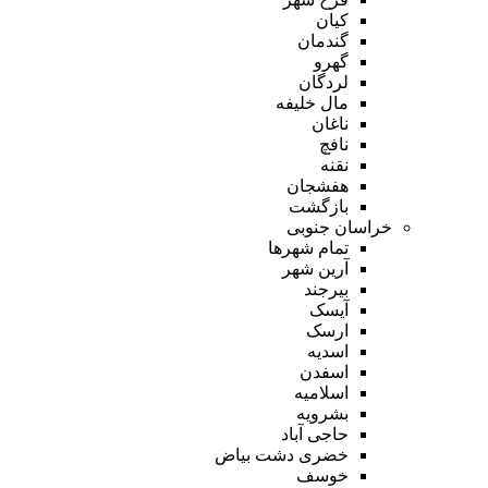
کیان
گندمان
گهرو
لردگان
مال خلیفه
ناغان
نافچ
نقنه
هفشجان
بازگشت
خراسان جنوبی
تمام شهر‌ها
آرین شهر
بیرجند
آیسک
ارسک
اسدیه
اسفدن
اسلامیه
بشرویه
حاجی آباد
خضری دشت بیاض
خوسف