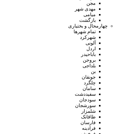
مجن
مهدی شهر
میامی
بازگشت
چهارمحال و بختیاری
تمام شهر‌ها
شهرکرد
آلونی
اردل
باباحیدر
بروجن
بلداجی
بن
جونقان
چلگرد
سامان
سفیددشت
سودجان
سورشجان
شلمزار
طاقانک
فارسان
فرادبنه
فرخ شهر