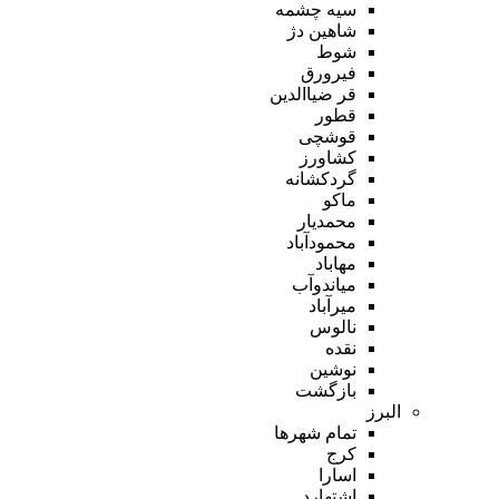
سیه چشمه
شاهین دژ
شوط
فیرورق
قر ضیاالدین
قطور
قوشچی
کشاورز
گردکشانه
ماکو
محمدیار
محمودآباد
مهاباد
میاندوآب
میرآباد
نالوس
نقده
نوشین
بازگشت
البرز
تمام شهر‌ها
کرج
اسارا
اشتهارد