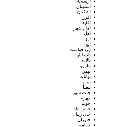
ارسنجان
استهبان
اشکنان
افزر
اقلید
امام شهر
اهل
اوز
ایج
ایزدخواست
باب انار
بالاده
بنارویه
بهمن
بوانات
بیرم
بیضا
جنت شهر
جهرم
جویم
حسن آباد
خان زنیان
خاوران
خرامه