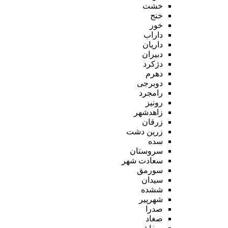
خشت
خنج
خور
داراب
داریان
دبیران
دژکرد
دهرم
دوبرجی
رامجرد
رونیز
زاهدشهر
زرقان
زرین دشت
سده
سروستان
سعادت شهر
سورمق
سیدان
ششده
شهرپیر
صدرا
صغاد