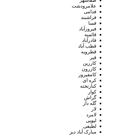
صفاشهر
علامرودشت
فدامی
فراشبند
فسا
فیروزآباد
قائمیه
قادرآباد
قطب آباد
قطرویه
قیر
کارزین
کازرون
کامفیروز
کره ای
کنارتخته
کوار
گراش
گله دار
لار
لامرد
لپویی
لطیفی
مبارک آباد دیز