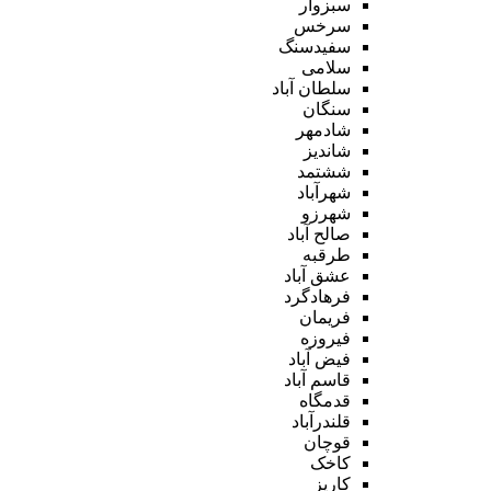
سبزوار
سرخس
سفیدسنگ
سلامی
سلطان آباد
سنگان
شادمهر
شاندیز
ششتمد
شهرآباد
شهرزو
صالح آباد
طرقبه
عشق آباد
فرهادگرد
فریمان
فیروزه
فیض آباد
قاسم آباد
قدمگاه
قلندرآباد
قوچان
کاخک
کاریز