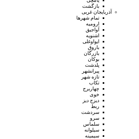
یامچی
بازگشت
آذربایجان غربی
تمام شهر‌ها
ارومیه
آواجیق
اشنویه
ایواوغلی
باروق
بازرگان
بوکان
پلدشت
پیرانشهر
تازه شهر
تکاب
چهاربرج
خوی
دیزج دیز
ربط
سردشت
سرو
سلماس
سیلوانه
سیمینه