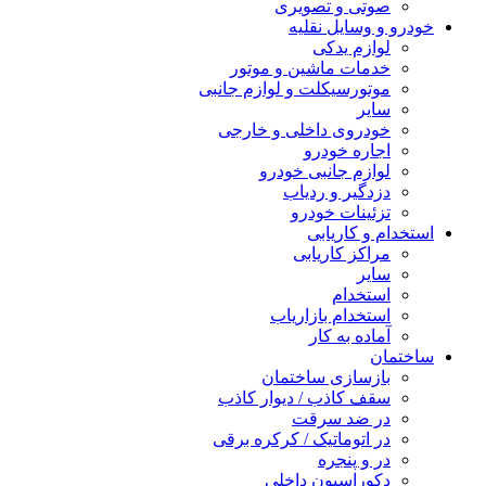
صوتی و تصویری
خودرو و وسایل نقلیه
لوازم یدکی
خدمات ماشین و موتور
موتورسیکلت و لوازم جانبی
سایر
خودروی داخلی و خارجی
اجاره خودرو
لوازم جانبی خودرو
دزدگیر و ردیاب
تزئینات خودرو
استخدام و کاریابی
مراکز کاریابی
سایر
استخدام
استخدام بازاریاب
آماده به کار
ساختمان
بازسازی ساختمان
سقف کاذب / دیوار کاذب
در ضد سرقت
در اتوماتیک / کرکره برقی
در و پنجره
دکوراسیون داخلی