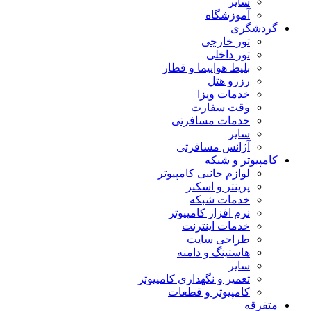
سایر
آموزشگاه
گردشگری
تور خارجی
تور داخلی
بلیط هواپیما و قطار
رزرو هتل
خدمات ویزا
وقت سفارت
خدمات مسافرتی
سایر
آژانس مسافرتی
کامپیوتر و شبکه
لوازم جانبی کامپیوتر
پرینتر و اسکنر
خدمات شبکه
نرم افزار کامپیوتر
خدمات اینترنت
طراحی سایت
هاستینگ و دامنه
سایر
تعمیر و نگهداری کامپیوتر
کامپیوتر و قطعات
متفرقه