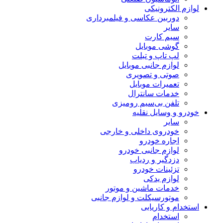
لوازم الکترونیکی
دوربین عکاسی و فیلمبرداری
سایر
سیم کارت
گوشی موبایل
لپ تاپ و تبلت
لوازم جانبی موبایل
صوتی و تصویری
تعمیرات موبایل
خدمات سانترال
تلفن بی‌سیم رومیزی
خودرو و وسایل نقلیه
سایر
خودروی داخلی و خارجی
اجاره خودرو
لوازم جانبی خودرو
دزدگیر و ردیاب
تزئینات خودرو
لوازم یدکی
خدمات ماشین و موتور
موتورسیکلت و لوازم جانبی
استخدام و کاریابی
استخدام