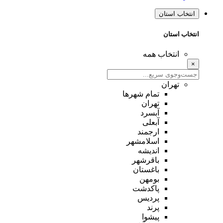
انتخاب استان
انتخاب استان
انتخاب همه
×
تهران
تمام شهر‌ها
تهران
آبسرد
آبعلی
ارجمند
اسلامشهر
اندیشه
باقرشهر
باغستان
بومهن
پاکدشت
پردیس
پرند
پیشوا