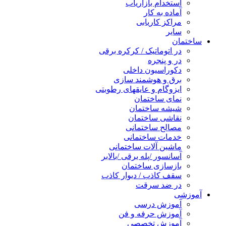
استخدام بازاریاب
آماده به کار
مراکز کاریابی
سایر
ساختمان
در اتوماتیک / کرکره برقی
در و پنجره
دکوراسیون داخلی
برق و هوشمند سازی
ایزوگام و عایقهای رطوبتی
نمای ساختمان
شیشه ساختمان
نقاشی ساختمان
مصالح ساختمانی
خدمات ساختمانی
ماشین آلات ساختمانی
آسانسور /پله برقی /بالابر
بازسازی ساختمان
سقف کاذب / دیوار کاذب
در ضد سرقت
آموزشی
آموزش درسی
آموزش حرفه و فن
آموزش تخصصی