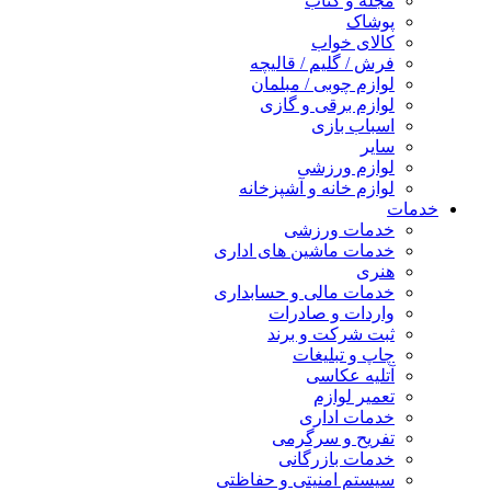
مجله و کتاب
پوشاک
کالای خواب
فرش / گلیم / قالیچه
لوازم چوبی / مبلمان
لوازم برقی و گازی
اسباب بازی
سایر
لوازم ورزشی
لوازم خانه و آشپزخانه
خدمات
خدمات ورزشی
خدمات ماشین های اداری
هنری
خدمات مالی و حسابداری
واردات و صادرات
ثبت شرکت و برند
چاپ و تبلیغات
آتلیه عکاسی
تعمیر لوازم
خدمات اداری
تفریح و سرگرمی
خدمات بازرگانی
سیستم امنیتی و حفاظتی