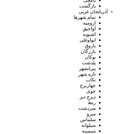
یامچی
بازگشت
آذربایجان غربی
تمام شهر‌ها
ارومیه
آواجیق
اشنویه
ایواوغلی
باروق
بازرگان
بوکان
پلدشت
پیرانشهر
تازه شهر
تکاب
چهاربرج
خوی
دیزج دیز
ربط
سردشت
سرو
سلماس
سیلوانه
سیمینه