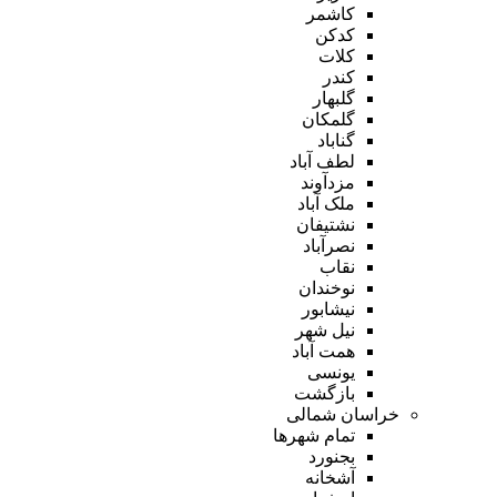
کاشمر
کدکن
کلات
کندر
گلبهار
گلمکان
گناباد
لطف آباد
مزدآوند
ملک آباد
نشتیفان
نصرآباد
نقاب
نوخندان
نیشابور
نیل شهر
همت آباد
یونسی
بازگشت
خراسان شمالی
تمام شهر‌ها
بجنورد
آشخانه