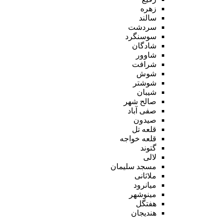
زهره
سالند
سردشت
سوسنگرد
شادگان
شاوور
شرافت
شوش
شوشتر
شیبان
صالح شهر
صفی آباد
صیدون
قلعه تل
قلعه خواجه
گتوند
لالی
مسجد سلیمان
ملاثانی
میانرود
مینوشهر
هفتگل
هندیجان