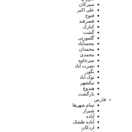
سیرکان
علی اکبر
فنوج
قصرقند
کنارک
گشت
گلمورتی
محمدآباد
محمدان
محمدی
میرجاوه
نصرت آباد
نگور
نوک آباد
نیکشهر
هیدوچ
بازگشت
فارس
تمام شهر‌ها
شیراز
آباده
آباده طشک
اردکان