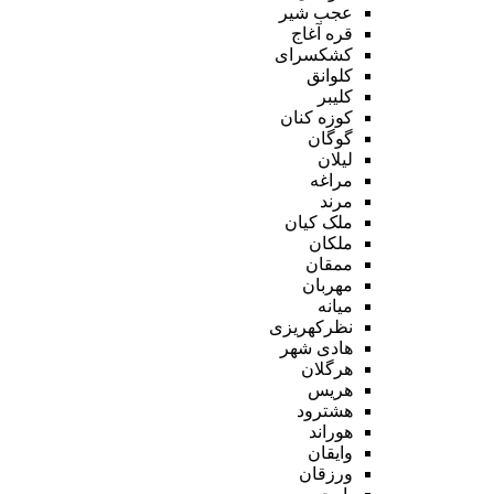
عجب شیر
قره آغاج
کشکسرای
کلوانق
کلیبر
کوزه کنان
گوگان
لیلان
مراغه
مرند
ملک کیان
ملکان
ممقان
مهربان
میانه
نظرکهریزی
هادی شهر
هرگلان
هریس
هشترود
هوراند
وایقان
ورزقان