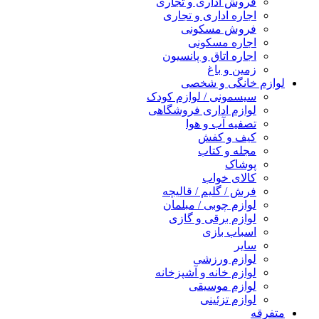
فروش اداری و تجاری
اجاره اداری و تجاری
فروش مسکونی
اجاره مسکونی
اجاره اتاق و پانسیون
زمین و باغ
لوازم خانگی و شخصی
سیسمونی / لوازم کودک
لوازم اداری فروشگاهی
تصفیه آب و هوا
کیف و کفش
مجله و کتاب
پوشاک
کالای خواب
فرش / گلیم / قالیچه
لوازم چوبی / مبلمان
لوازم برقی و گازی
اسباب بازی
سایر
لوازم ورزشی
لوازم خانه و آشپزخانه
لوازم موسیقی
لوازم تزئینی
متفرقه