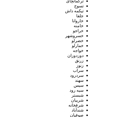
ترکمانچای
تسوج
تیکمه داش
جلفا
خاروانا
خامنه
خراجو
خسروشهر
خضرلو
خمارلو
خواجه
دوزدوزان
زرنق
زنوز
سراب
سردرود
سهند
سیس
سیه رود
شبستر
شربیان
شرفخانه
شندآباد
صوفیان