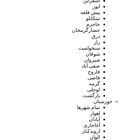
اسفراین
ایور
پیش قلعه
تیتکانلو
جاجرم
حصارگرمخان
درق
راز
سنخواست
شوقان
شیروان
صفی آباد
فاروج
قاضی
گرمه
لوجلی
بازگشت
خوزستان
تمام شهر‌ها
اهواز
آبادان
آغاجاری
اروندکنار
الوان