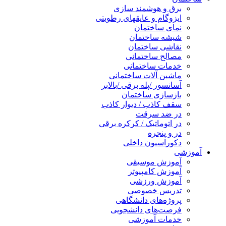
برق و هوشمند سازی
ایزوگام و عایقهای رطوبتی
نمای ساختمان
شیشه ساختمان
نقاشی ساختمان
مصالح ساختمانی
خدمات ساختمانی
ماشین آلات ساختمانی
آسانسور /پله برقی /بالابر
بازسازی ساختمان
سقف کاذب / دیوار کاذب
در ضد سرقت
در اتوماتیک / کرکره برقی
در و پنجره
دکوراسیون داخلی
آموزشی
آموزش موسیقی
آموزش کامپیوتر
آموزش ورزشی
تدریس خصوصی
پروژه‌های دانشگاهی
فرصت‌های دانشجویی
خدمات آموزشی