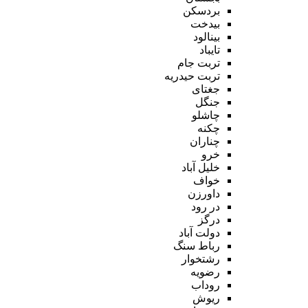
بردسکن
بیدخت
بینالود
تایباد
تربت جام
تربت حیدریه
جغتای
جنگل
چاشلو
چکنه
چناران
خرو
خلیل آباد
خواف
داورزن
در رود
درگز
دولت آباد
رباط سنگ
رشتخوار
رضویه
روداب
ریوش