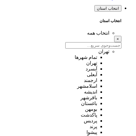
انتخاب استان
انتخاب استان
انتخاب همه
×
تهران
تمام شهر‌ها
تهران
آبسرد
آبعلی
ارجمند
اسلامشهر
اندیشه
باقرشهر
باغستان
بومهن
پاکدشت
پردیس
پرند
پیشوا