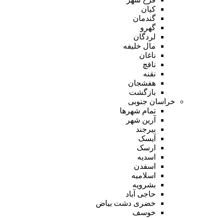
کیان
گندمان
گهرو
لردگان
مال خلیفه
ناغان
نافچ
نقنه
هفشجان
بازگشت
خراسان جنوبی
تمام شهر‌ها
آرین شهر
بیرجند
آیسک
ارسک
اسدیه
اسفدن
اسلامیه
بشرویه
حاجی آباد
خضری دشت بیاض
خوسف