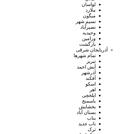
لواسان
ملارد
میگون
نسیم شهر
نصیرآباد
وحیدیه
ورامین
بازگشت
آذربایجان شرقی
تمام شهر‌ها
تبریز
آبش احمد
آذرشهر
آقکند
اسکو
اهر
ایلخچی
باسمنج
بخشایش
بستان آباد
بناب
ناب جدید
ترک