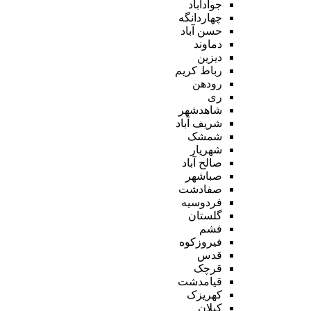
جوادآباد
چهاردانگه
حسن آباد
دماوند
دیزین
رباط کریم
رودهن
ری
شاهدشهر
شریف آباد
شمشک
شهریار
صالح آباد
صباشهر
صفادشت
فردوسیه
گلستان
فشم
فیروزکوه
قدس
قرچک
قیامدشت
کهریزک
کیلان