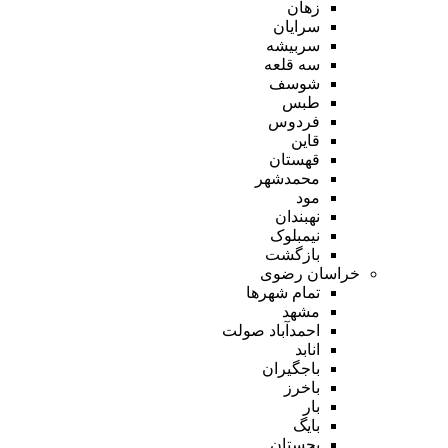
زهان
سرایان
سربیشه
سه قلعه
شوسف
طبس
فردوس
قاین
قهستان
محمدشهر
مود
نهبندان
نیمبلوک
بازگشت
خراسان رضوی
تمام شهر‌ها
مشهد
احمدآباد صولت
انابد
باجگیران
باخرز
بار
بایگ
بجستان