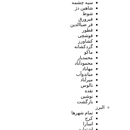
سیه چشمه
شاهین دژ
شوط
فیرورق
قر ضیاالدین
قطور
قوشچی
کشاورز
گردکشانه
ماکو
محمدیار
محمودآباد
مهاباد
میاندوآب
میرآباد
نالوس
نقده
نوشین
بازگشت
البرز
تمام شهر‌ها
کرج
اسارا
اشتهارد