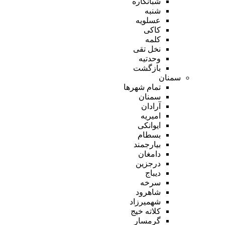
شبانکاره
شنبه
عسلویه
کاکی
کلمه
نخل تقی
وحدتیه
بازگشت
سمنان
تمام شهر‌ها
سمنان
آرادان
امیریه
ایوانکی
بسطام
بیارجمند
دامغان
درجزین
دیباج
سرخه
شاهرود
شهمیرزاد
کلاته خیج
گرمسار