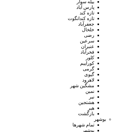
بیله سوار
پارس آباد
تازه کند
تازه کندانگوت
جعفرآباد
خلخال
رضی
سرعین
عنبران
فخرآباد
کلور
کوراییم
گرمی
گیوی
لاهرود
مشگین شهر
نمین
نیر
هشتجین
هیر
بازگشت
بوشهر
تمام شهر‌ها
بوشهر