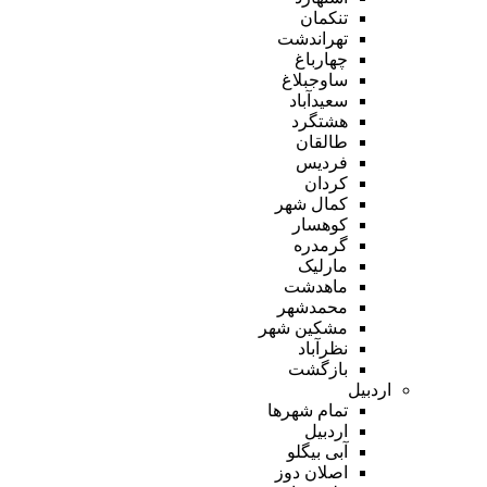
تنکمان
تهراندشت
چهارباغ
ساوجبلاغ
سعیدآباد
هشتگرد
طالقان
فردیس
کردان
کمال شهر
کوهسار
گرمدره
مارلیک
ماهدشت
محمدشهر
مشکین شهر
نظرآباد
بازگشت
اردبیل
تمام شهر‌ها
اردبیل
آبی بیگلو
اصلان دوز