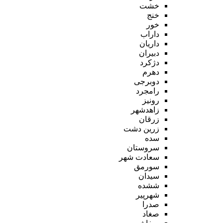
خشت
خنج
خور
داراب
داریان
دبیران
دژکرد
دهرم
دوبرجی
رامجرد
رونیز
زاهدشهر
زرقان
زرین دشت
سده
سروستان
سعادت شهر
سورمق
سیدان
ششده
شهرپیر
صدرا
صغاد