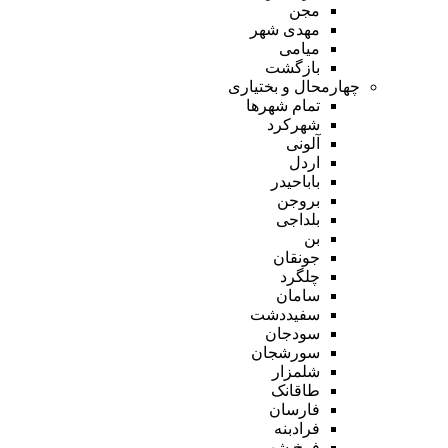
مجن
مهدی شهر
میامی
بازگشت
چهارمحال و بختیاری
تمام شهر‌ها
شهرکرد
آلونی
اردل
باباحیدر
بروجن
بلداجی
بن
جونقان
چلگرد
سامان
سفیددشت
سودجان
سورشجان
شلمزار
طاقانک
فارسان
فرادبنه
فرخ شهر