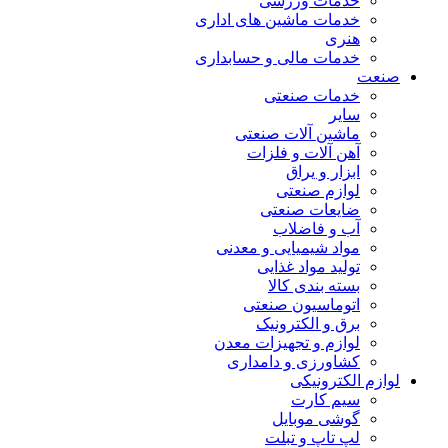
خدمات ورزشی
خدمات ماشین های اداری
هنری
خدمات مالی و حسابداری
صنعت
خدمات صنعتی
سایر
ماشین آلات صنعتی
آهن آلات و فلزات
ابزار و یراق
لوازم صنعتی
ضایعات صنعتی
آب و فاضلاب
مواد شیمیایی و معدنی
تولید مواد غذایی
بسته بندی کالا
اتوماسیون صنعتی
برق و الکترونیک
لوازم و تجهیزات معدن
کشاورزی و دامداری
لوازم الکترونیکی
سیم کارت
گوشی موبایل
لپ تاپ و تبلت