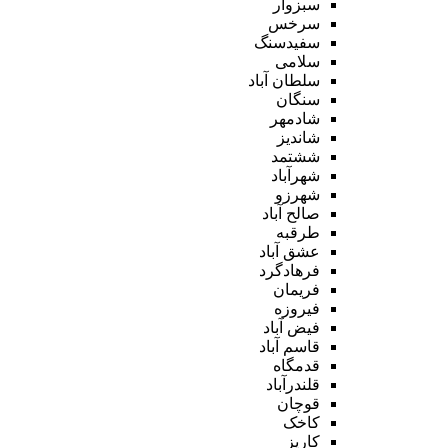
سبزوار
سرخس
سفیدسنگ
سلامی
سلطان آباد
سنگان
شادمهر
شاندیز
ششتمد
شهرآباد
شهرزو
صالح آباد
طرقبه
عشق آباد
فرهادگرد
فریمان
فیروزه
فیض آباد
قاسم آباد
قدمگاه
قلندرآباد
قوچان
کاخک
کاریز