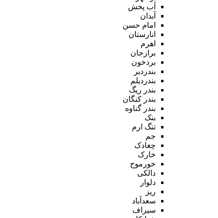
آب پخش
آبدان
امام حسن
انارستان
اهرم
برازجان
بردخون
بندردیر
بندردیلم
بندر ریگ
بندر کنگان
بندر گناوه
بنک
تنگ ارم
جم
چغادک
خارک
خورموج
دالکی
دلوار
ریز
سعدآباد
سیراف