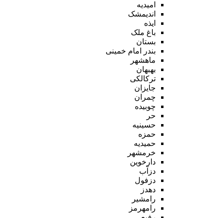
امیدیه
اندیمشک
ایذه
باغ ملک
بستان
بندر امام خمینی
ماهشهر
بهبهان
ترکالکی
جایزان
چمران
چوبیده
حر
حسینیه
حمزه
حمیدیه
خرمشهر
دارخوین
دزآب
دزفول
دهدز
رامشیر
رامهرمز
رفیع