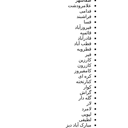
صفاشهر
علامرودشت
فدامی
فراشبند
فسا
فیروزآباد
قائمیه
قادرآباد
قطب آباد
قطرویه
قیر
کارزین
کازرون
کامفیروز
کره ای
کنارتخته
کوار
گراش
گله دار
لار
لامرد
لپویی
لطیفی
مبارک آباد دیز