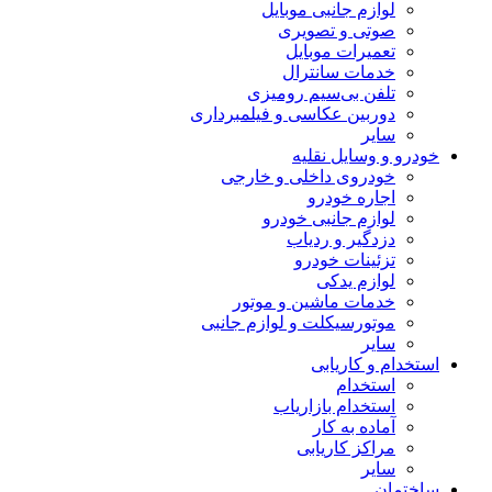
لوازم جانبی موبایل
صوتی و تصویری
تعمیرات موبایل
خدمات سانترال
تلفن بی‌سیم رومیزی
دوربین عکاسی و فیلمبرداری
سایر
خودرو و وسایل نقلیه
خودروی داخلی و خارجی
اجاره خودرو
لوازم جانبی خودرو
دزدگیر و ردیاب
تزئینات خودرو
لوازم یدکی
خدمات ماشین و موتور
موتورسیکلت و لوازم جانبی
سایر
استخدام و کاریابی
استخدام
استخدام بازاریاب
آماده به کار
مراکز کاریابی
سایر
ساختمان