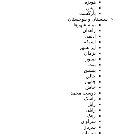
هویزه
ویس
بازگشت
سیستان و بلوچستان
تمام شهر‌ها
زاهدان
ادیمی
اسپکه
ایرانشهر
بزمان
بمپور
بنت
پیشین
جالق
چابهار
خاش
دوست محمد
راسک
زابل
زابلی
زهک
سراوان
سرباز
سوران