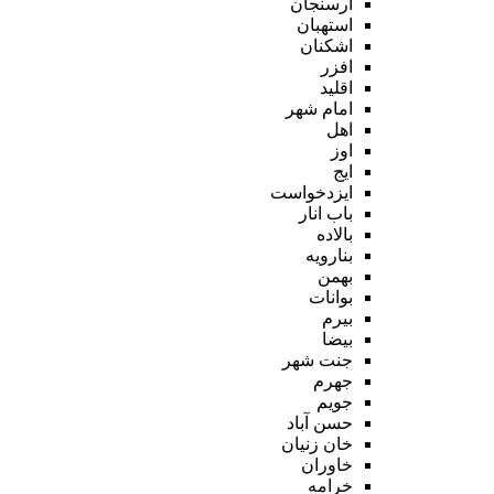
ارسنجان
استهبان
اشکنان
افزر
اقلید
امام شهر
اهل
اوز
ایج
ایزدخواست
باب انار
بالاده
بنارویه
بهمن
بوانات
بیرم
بیضا
جنت شهر
جهرم
جویم
حسن آباد
خان زنیان
خاوران
خرامه