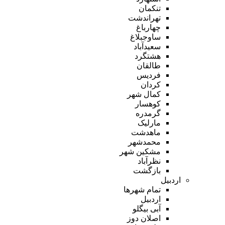
تنکمان
تهراندشت
چهارباغ
ساوجبلاغ
سعیدآباد
هشتگرد
طالقان
فردیس
کردان
کمال شهر
کوهسار
گرمدره
مارلیک
ماهدشت
محمدشهر
مشکین شهر
نظرآباد
بازگشت
اردبیل
تمام شهر‌ها
اردبیل
آبی بیگلو
اصلان دوز