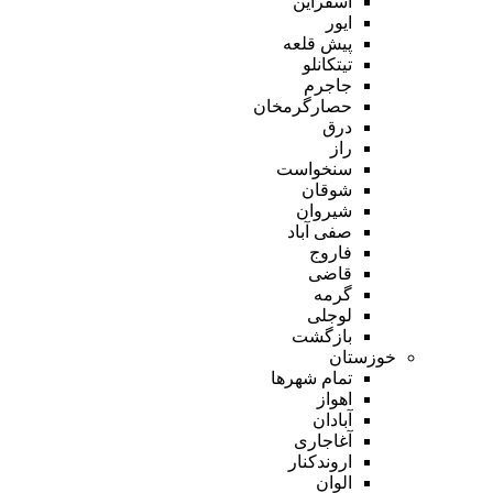
اسفراین
ایور
پیش قلعه
تیتکانلو
جاجرم
حصارگرمخان
درق
راز
سنخواست
شوقان
شیروان
صفی آباد
فاروج
قاضی
گرمه
لوجلی
بازگشت
خوزستان
تمام شهر‌ها
اهواز
آبادان
آغاجاری
اروندکنار
الوان