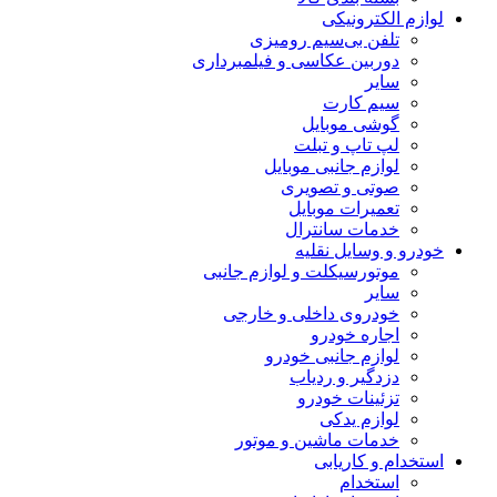
لوازم الکترونیکی
تلفن بی‌سیم رومیزی
دوربین عکاسی و فیلمبرداری
سایر
سیم کارت
گوشی موبایل
لپ تاپ و تبلت
لوازم جانبی موبایل
صوتی و تصویری
تعمیرات موبایل
خدمات سانترال
خودرو و وسایل نقلیه
موتورسیکلت و لوازم جانبی
سایر
خودروی داخلی و خارجی
اجاره خودرو
لوازم جانبی خودرو
دزدگیر و ردیاب
تزئینات خودرو
لوازم یدکی
خدمات ماشین و موتور
استخدام و کاریابی
استخدام