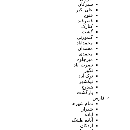
سیرکان
علی اکبر
فنوج
قصرقند
کنارک
گشت
گلمورتی
محمدآباد
محمدان
محمدی
میرجاوه
نصرت آباد
نگور
نوک آباد
نیکشهر
هیدوچ
بازگشت
فارس
تمام شهر‌ها
شیراز
آباده
آباده طشک
اردکان