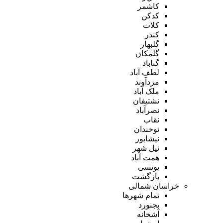
کاشمر
کدکن
کلات
کندر
گلبهار
گلمکان
گناباد
لطف آباد
مزدآوند
ملک آباد
نشتیفان
نصرآباد
نقاب
نوخندان
نیشابور
نیل شهر
همت آباد
یونسی
بازگشت
خراسان شمالی
تمام شهر‌ها
بجنورد
آشخانه