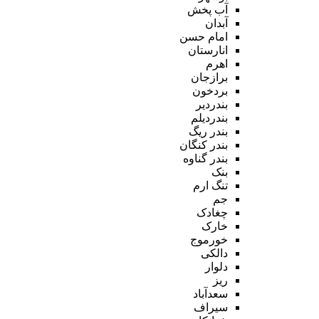
آب پخش
آبدان
امام حسن
انارستان
اهرم
برازجان
بردخون
بندردیر
بندردیلم
بندر ریگ
بندر کنگان
بندر گناوه
بنک
تنگ ارم
جم
چغادک
خارک
خورموج
دالکی
دلوار
ریز
سعدآباد
سیراف