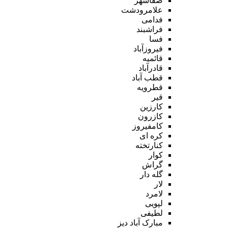
صفاشهر
علامرودشت
فدامی
فراشبند
فسا
فیروزآباد
قائمیه
قادرآباد
قطب آباد
قطرویه
قیر
کارزین
کازرون
کامفیروز
کره ای
کنارتخته
کوار
گراش
گله دار
لار
لامرد
لپویی
لطیفی
مبارک آباد دیز