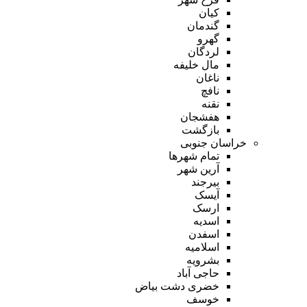
کیان
گندمان
گهرو
لردگان
مال خلیفه
ناغان
نافچ
نقنه
هفشجان
بازگشت
خراسان جنوبی
تمام شهر‌ها
آرین شهر
بیرجند
آیسک
ارسک
اسدیه
اسفدن
اسلامیه
بشرویه
حاجی آباد
خضری دشت بیاض
خوسف