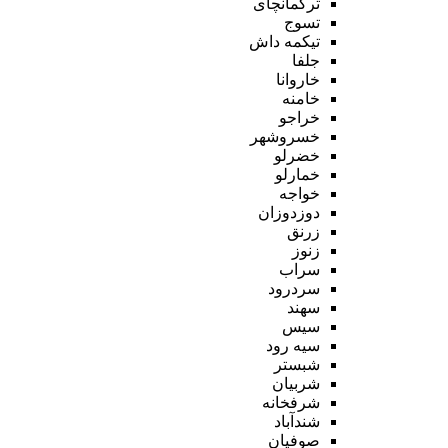
ترکمانچای
تسوج
تیکمه داش
جلفا
خاروانا
خامنه
خراجو
خسروشهر
خضرلو
خمارلو
خواجه
دوزدوزان
زرنق
زنوز
سراب
سردرود
سهند
سیس
سیه رود
شبستر
شربیان
شرفخانه
شندآباد
صوفیان