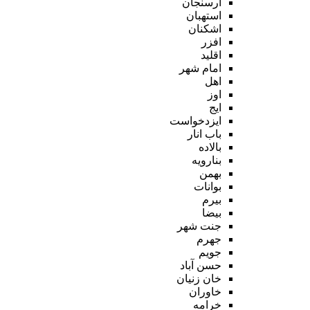
ارسنجان
استهبان
اشکنان
افزر
اقلید
امام شهر
اهل
اوز
ایج
ایزدخواست
باب انار
بالاده
بنارویه
بهمن
بوانات
بیرم
بیضا
جنت شهر
جهرم
جویم
حسن آباد
خان زنیان
خاوران
خرامه