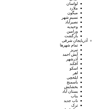
لواسان
ملارد
میگون
نسیم شهر
نصیرآباد
وحیدیه
ورامین
بازگشت
آذربایجان شرقی
تمام شهر‌ها
تبریز
آبش احمد
آذرشهر
آقکند
اسکو
اهر
ایلخچی
باسمنج
بخشایش
بستان آباد
بناب
ناب جدید
ترک