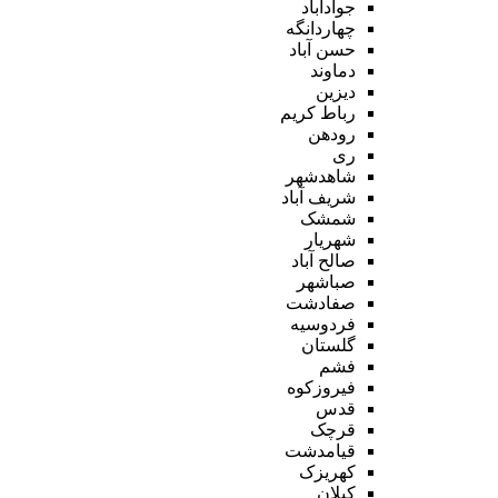
جوادآباد
چهاردانگه
حسن آباد
دماوند
دیزین
رباط کریم
رودهن
ری
شاهدشهر
شریف آباد
شمشک
شهریار
صالح آباد
صباشهر
صفادشت
فردوسیه
گلستان
فشم
فیروزکوه
قدس
قرچک
قیامدشت
کهریزک
کیلان