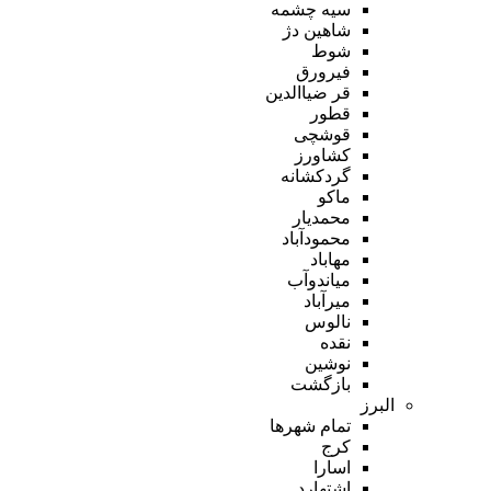
سیه چشمه
شاهین دژ
شوط
فیرورق
قر ضیاالدین
قطور
قوشچی
کشاورز
گردکشانه
ماکو
محمدیار
محمودآباد
مهاباد
میاندوآب
میرآباد
نالوس
نقده
نوشین
بازگشت
البرز
تمام شهر‌ها
کرج
اسارا
اشتهارد