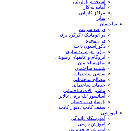
استخدام بازاریاب
آماده به کار
مراکز کاریابی
سایر
ساختمان
در ضد سرقت
در اتوماتیک / کرکره برقی
در و پنجره
دکوراسیون داخلی
برق و هوشمند سازی
ایزوگام و عایقهای رطوبتی
نمای ساختمان
شیشه ساختمان
نقاشی ساختمان
مصالح ساختمانی
خدمات ساختمانی
ماشین آلات ساختمانی
آسانسور /پله برقی /بالابر
بازسازی ساختمان
سقف کاذب / دیوار کاذب
آموزشی
آموزشگاه رانندگی
آموزش درسی
آموزش حرفه و فن