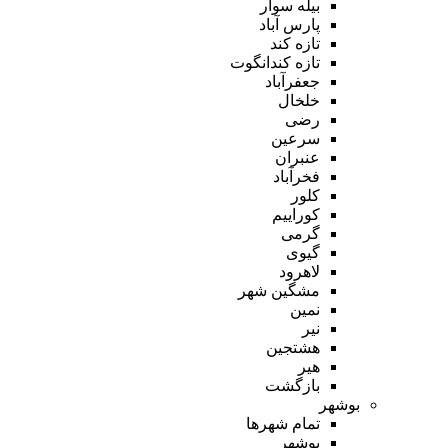
بیله سوار
پارس آباد
تازه کند
تازه کندانگوت
جعفرآباد
خلخال
رضی
سرعین
عنبران
فخرآباد
کلور
کوراییم
گرمی
گیوی
لاهرود
مشگین شهر
نمین
نیر
هشتجین
هیر
بازگشت
بوشهر
تمام شهر‌ها
بوشهر