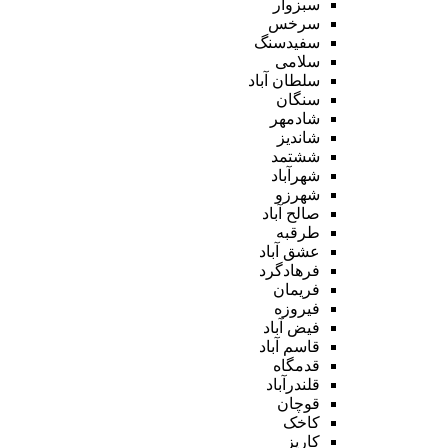
سبزوار
سرخس
سفیدسنگ
سلامی
سلطان آباد
سنگان
شادمهر
شاندیز
ششتمد
شهرآباد
شهرزو
صالح آباد
طرقبه
عشق آباد
فرهادگرد
فریمان
فیروزه
فیض آباد
قاسم آباد
قدمگاه
قلندرآباد
قوچان
کاخک
کاریز