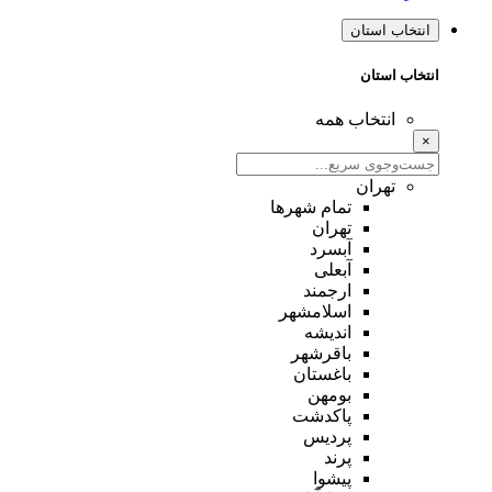
انتخاب استان
انتخاب استان
انتخاب همه
×
تهران
تمام شهر‌ها
تهران
آبسرد
آبعلی
ارجمند
اسلامشهر
اندیشه
باقرشهر
باغستان
بومهن
پاکدشت
پردیس
پرند
پیشوا