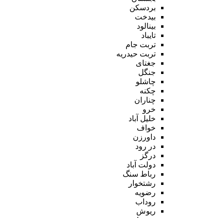
بردسکن
بیدخت
بینالود
تایباد
تربت جام
تربت حیدریه
جغتای
جنگل
چاشلو
چکنه
چناران
خرو
خلیل آباد
خواف
داورزن
در رود
درگز
دولت آباد
رباط سنگ
رشتخوار
رضویه
روداب
ریوش