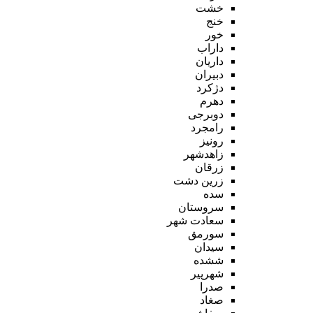
خشت
خنج
خور
داراب
داریان
دبیران
دژکرد
دهرم
دوبرجی
رامجرد
رونیز
زاهدشهر
زرقان
زرین دشت
سده
سروستان
سعادت شهر
سورمق
سیدان
ششده
شهرپیر
صدرا
صغاد