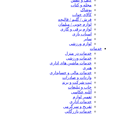
کیف و کفش
مجله و کتاب
پوشاک
کالای خواب
فرش / گلیم / قالیچه
لوازم چوبی / مبلمان
لوازم برقی و گازی
اسباب بازی
سایر
لوازم ورزشی
خدمات
خدمات در منزل
خدمات ورزشی
خدمات ماشین های اداری
هنری
خدمات مالی و حسابداری
واردات و صادرات
ثبت شرکت و برند
چاپ و تبلیغات
آتلیه عکاسی
تعمیر لوازم
خدمات اداری
تفریح و سرگرمی
خدمات بازرگانی