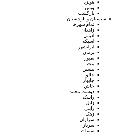
هویزه
ویس
بازگشت
سیستان و بلوچستان
تمام شهر‌ها
زاهدان
ادیمی
اسپکه
ایرانشهر
بزمان
بمپور
بنت
پیشین
جالق
چابهار
خاش
دوست محمد
راسک
زابل
زابلی
زهک
سراوان
سرباز
سوران