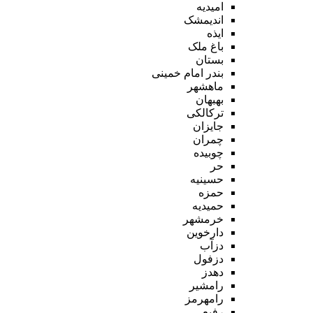
امیدیه
اندیمشک
ایذه
باغ ملک
بستان
بندر امام خمینی
ماهشهر
بهبهان
ترکالکی
جایزان
چمران
چوبیده
حر
حسینیه
حمزه
حمیدیه
خرمشهر
دارخوین
دزآب
دزفول
دهدز
رامشیر
رامهرمز
رفیع