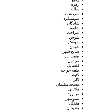
زهره
سالند
سردشت
سوسنگرد
شادگان
شاوور
شرافت
شوش
شوشتر
شیبان
صالح شهر
صفی آباد
صیدون
قلعه تل
قلعه خواجه
گتوند
لالی
مسجد سلیمان
ملاثانی
میانرود
مینوشهر
هفتگل
هندیجان