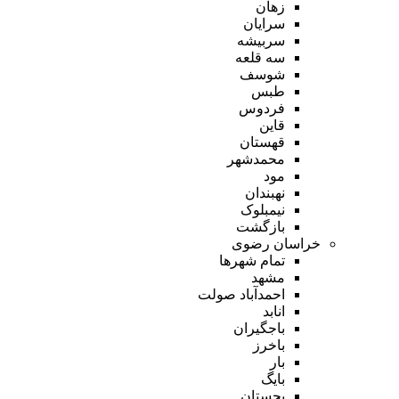
زهان
سرایان
سربیشه
سه قلعه
شوسف
طبس
فردوس
قاین
قهستان
محمدشهر
مود
نهبندان
نیمبلوک
بازگشت
خراسان رضوی
تمام شهر‌ها
مشهد
احمدآباد صولت
انابد
باجگیران
باخرز
بار
بایگ
بجستان