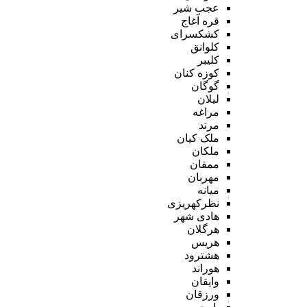
عجب شیر
قره آغاج
کشکسرای
کلوانق
کلیبر
کوزه کنان
گوگان
لیلان
مراغه
مرند
ملک کیان
ملکان
ممقان
مهربان
میانه
نظرکهریزی
هادی شهر
هرگلان
هریس
هشترود
هوراند
وایقان
ورزقان