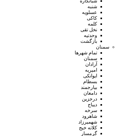
شبانکاره
شنبه
عسلویه
کاکی
کلمه
نخل تقی
وحدتیه
بازگشت
سمنان
تمام شهر‌ها
سمنان
آرادان
امیریه
ایوانکی
بسطام
بیارجمند
دامغان
درجزین
دیباج
سرخه
شاهرود
شهمیرزاد
کلاته خیج
گرمسار