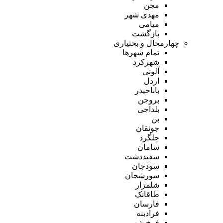
مجن
مهدی شهر
میامی
بازگشت
چهارمحال و بختیاری
تمام شهر‌ها
شهرکرد
آلونی
اردل
باباحیدر
بروجن
بلداجی
بن
جونقان
چلگرد
سامان
سفیددشت
سودجان
سورشجان
شلمزار
طاقانک
فارسان
فرادبنه
فرخ شهر