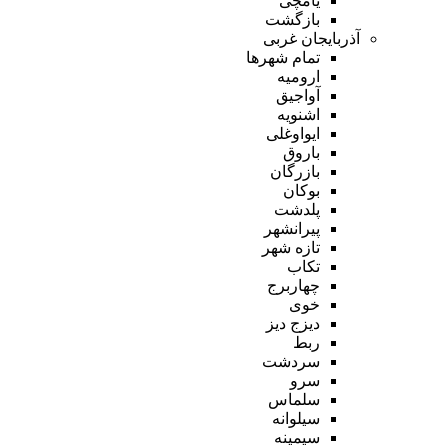
یامچی
بازگشت
آذربایجان غربی
تمام شهر‌ها
ارومیه
آواجیق
اشنویه
ایواوغلی
باروق
بازرگان
بوکان
پلدشت
پیرانشهر
تازه شهر
تکاب
چهاربرج
خوی
دیزج دیز
ربط
سردشت
سرو
سلماس
سیلوانه
سیمینه