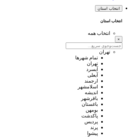
انتخاب استان
انتخاب استان
انتخاب همه
×
تهران
تمام شهر‌ها
تهران
آبسرد
آبعلی
ارجمند
اسلامشهر
اندیشه
باقرشهر
باغستان
بومهن
پاکدشت
پردیس
پرند
پیشوا