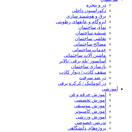
در و پنجره
دکوراسیون داخلی
برق و هوشمند سازی
ایزوگام و عایقهای رطوبتی
نمای ساختمان
شیشه ساختمان
نقاشی ساختمان
مصالح ساختمانی
خدمات ساختمانی
ماشین آلات ساختمانی
آسانسور /پله برقی /بالابر
بازسازی ساختمان
سقف کاذب / دیوار کاذب
در ضد سرقت
در اتوماتیک / کرکره برقی
آموزشی
آموزش حرفه و فن
آموزش تخصصی
آموزش موسیقی
آموزش کامپیوتر
آموزش ورزشی
تدریس خصوصی
پروژه‌های دانشگاهی