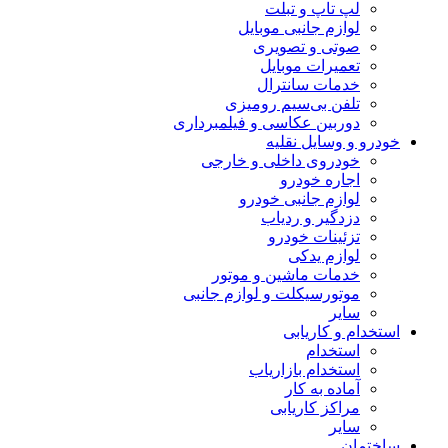
لپ تاپ و تبلت
لوازم جانبی موبایل
صوتی و تصویری
تعمیرات موبایل
خدمات سانترال
تلفن بی‌سیم رومیزی
دوربین عکاسی و فیلمبرداری
خودرو و وسایل نقلیه
خودروی داخلی و خارجی
اجاره خودرو
لوازم جانبی خودرو
دزدگیر و ردیاب
تزئینات خودرو
لوازم یدکی
خدمات ماشین و موتور
موتورسیکلت و لوازم جانبی
سایر
استخدام و کاریابی
استخدام
استخدام بازاریاب
آماده به کار
مراکز کاریابی
سایر
ساختمان