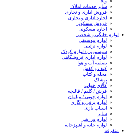
ویلا
سایر خدمات املاک
فروش اداری و تجاری
اجاره اداری و تجاری
فروش مسکونی
اجاره مسکونی
لوازم خانگی و شخصی
لوازم موسیقی
لوازم تزئینی
سیسمونی / لوازم کودک
لوازم اداری فروشگاهی
تصفیه آب و هوا
کیف و کفش
مجله و کتاب
پوشاک
کالای خواب
فرش / گلیم / قالیچه
لوازم چوبی / مبلمان
لوازم برقی و گازی
اسباب بازی
سایر
لوازم ورزشی
لوازم خانه و آشپزخانه
متفرقه