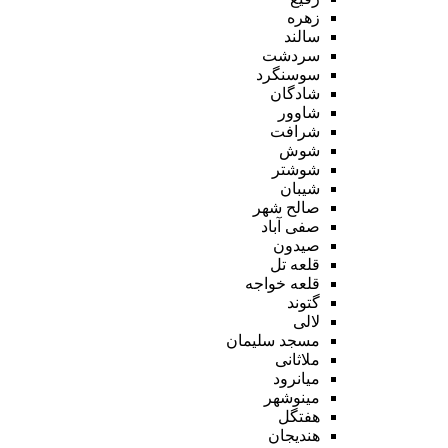
زهره
سالند
سردشت
سوسنگرد
شادگان
شاوور
شرافت
شوش
شوشتر
شیبان
صالح شهر
صفی آباد
صیدون
قلعه تل
قلعه خواجه
گتوند
لالی
مسجد سلیمان
ملاثانی
میانرود
مینوشهر
هفتگل
هندیجان