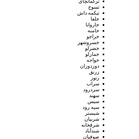
ترکمانچای
تسوج
تیکمه داش
جلفا
خاروانا
خامنه
خراجو
خسروشهر
خضرلو
خمارلو
خواجه
دوزدوزان
زرنق
زنوز
سراب
سردرود
سهند
سیس
سیه رود
شبستر
شربیان
شرفخانه
شندآباد
صوفیان