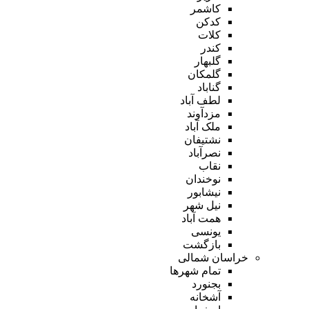
کاشمر
کدکن
کلات
کندر
گلبهار
گلمکان
گناباد
لطف آباد
مزدآوند
ملک آباد
نشتیفان
نصرآباد
نقاب
نوخندان
نیشابور
نیل شهر
همت آباد
یونسی
بازگشت
خراسان شمالی
تمام شهر‌ها
بجنورد
آشخانه