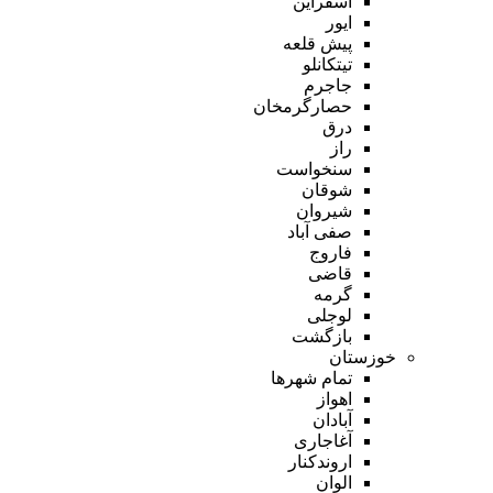
اسفراین
ایور
پیش قلعه
تیتکانلو
جاجرم
حصارگرمخان
درق
راز
سنخواست
شوقان
شیروان
صفی آباد
فاروج
قاضی
گرمه
لوجلی
بازگشت
خوزستان
تمام شهر‌ها
اهواز
آبادان
آغاجاری
اروندکنار
الوان