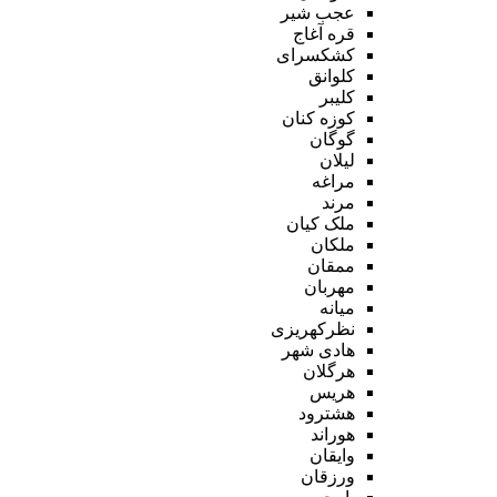
عجب شیر
قره آغاج
کشکسرای
کلوانق
کلیبر
کوزه کنان
گوگان
لیلان
مراغه
مرند
ملک کیان
ملکان
ممقان
مهربان
میانه
نظرکهریزی
هادی شهر
هرگلان
هریس
هشترود
هوراند
وایقان
ورزقان