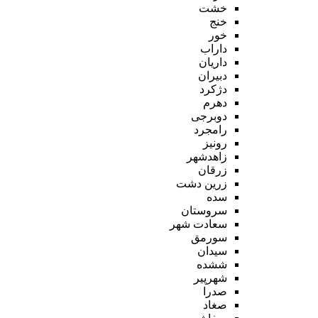
خشت
خنج
خور
داراب
داریان
دبیران
دژکرد
دهرم
دوبرجی
رامجرد
رونیز
زاهدشهر
زرقان
زرین دشت
سده
سروستان
سعادت شهر
سورمق
سیدان
ششده
شهرپیر
صدرا
صغاد