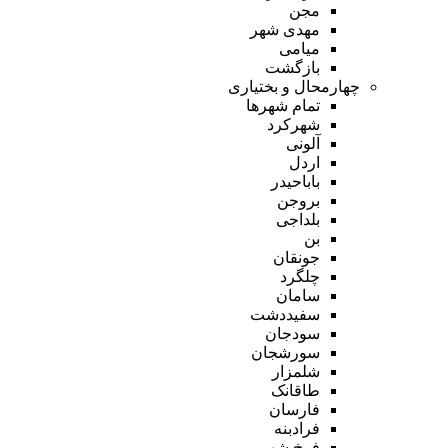
مجن
مهدی شهر
میامی
بازگشت
چهارمحال و بختیاری
تمام شهر‌ها
شهرکرد
آلونی
اردل
باباحیدر
بروجن
بلداجی
بن
جونقان
چلگرد
سامان
سفیددشت
سودجان
سورشجان
شلمزار
طاقانک
فارسان
فرادبنه
فرخ شهر