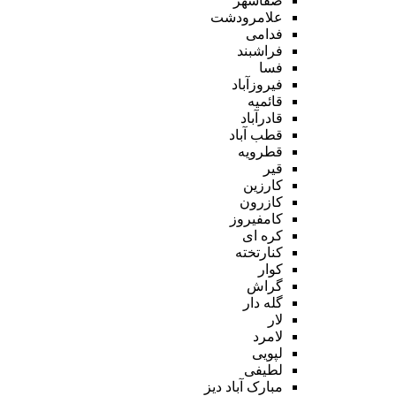
صفاشهر
علامرودشت
فدامی
فراشبند
فسا
فیروزآباد
قائمیه
قادرآباد
قطب آباد
قطرویه
قیر
کارزین
کازرون
کامفیروز
کره ای
کنارتخته
کوار
گراش
گله دار
لار
لامرد
لپویی
لطیفی
مبارک آباد دیز