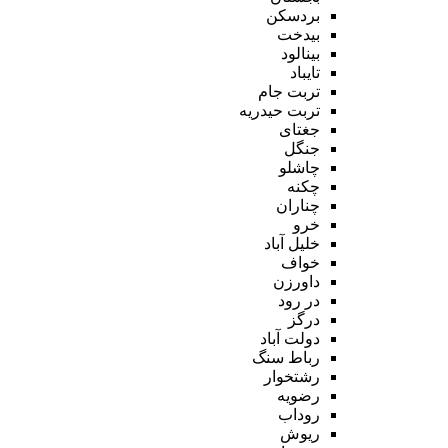
بردسکن
بیدخت
بینالود
تایباد
تربت جام
تربت حیدریه
جغتای
جنگل
چاشلو
چکنه
چناران
خرو
خلیل آباد
خواف
داورزن
در رود
درگز
دولت آباد
رباط سنگ
رشتخوار
رضویه
روداب
ریوش