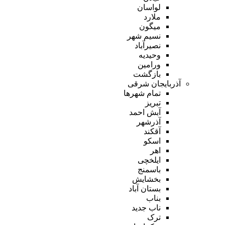
لواسان
ملارد
میگون
نسیم شهر
نصیرآباد
وحیدیه
ورامین
بازگشت
آذربایجان شرقی
تمام شهر‌ها
تبریز
آبش احمد
آذرشهر
آقکند
اسکو
اهر
ایلخچی
باسمنج
بخشایش
بستان آباد
بناب
ناب جدید
ترک