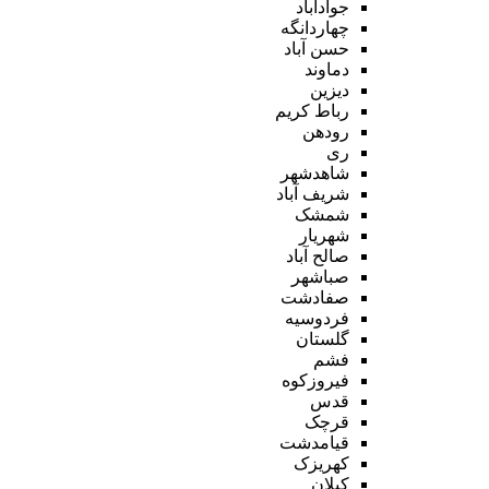
جوادآباد
چهاردانگه
حسن آباد
دماوند
دیزین
رباط کریم
رودهن
ری
شاهدشهر
شریف آباد
شمشک
شهریار
صالح آباد
صباشهر
صفادشت
فردوسیه
گلستان
فشم
فیروزکوه
قدس
قرچک
قیامدشت
کهریزک
کیلان