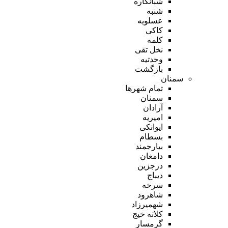
شبانکاره
شنبه
عسلویه
کاکی
کلمه
نخل تقی
وحدتیه
بازگشت
سمنان
تمام شهر‌ها
سمنان
آرادان
امیریه
ایوانکی
بسطام
بیارجمند
دامغان
درجزین
دیباج
سرخه
شاهرود
شهمیرزاد
کلاته خیج
گرمسار