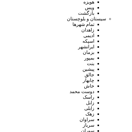
هویزه
ویس
بازگشت
سیستان و بلوچستان
تمام شهر‌ها
زاهدان
ادیمی
اسپکه
ایرانشهر
بزمان
بمپور
بنت
پیشین
جالق
چابهار
خاش
دوست محمد
راسک
زابل
زابلی
زهک
سراوان
سرباز
سوران