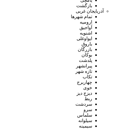
یامچی
بازگشت
آذربایجان غربی
تمام شهر‌ها
ارومیه
آواجیق
اشنویه
ایواوغلی
باروق
بازرگان
بوکان
پلدشت
پیرانشهر
تازه شهر
تکاب
چهاربرج
خوی
دیزج دیز
ربط
سردشت
سرو
سلماس
سیلوانه
سیمینه