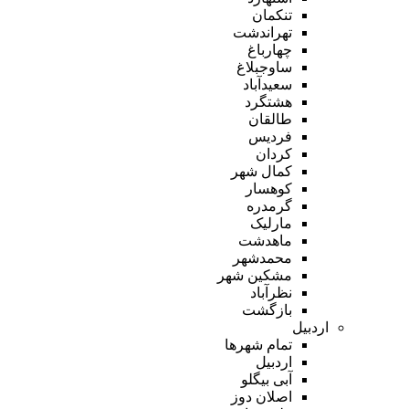
تنکمان
تهراندشت
چهارباغ
ساوجبلاغ
سعیدآباد
هشتگرد
طالقان
فردیس
کردان
کمال شهر
کوهسار
گرمدره
مارلیک
ماهدشت
محمدشهر
مشکین شهر
نظرآباد
بازگشت
اردبیل
تمام شهر‌ها
اردبیل
آبی بیگلو
اصلان دوز