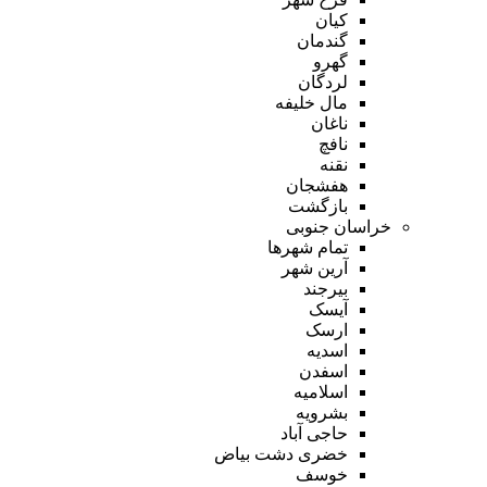
کیان
گندمان
گهرو
لردگان
مال خلیفه
ناغان
نافچ
نقنه
هفشجان
بازگشت
خراسان جنوبی
تمام شهر‌ها
آرین شهر
بیرجند
آیسک
ارسک
اسدیه
اسفدن
اسلامیه
بشرویه
حاجی آباد
خضری دشت بیاض
خوسف