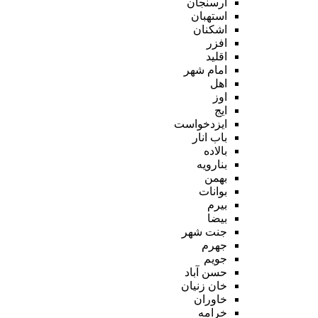
ارسنجان
استهبان
اشکنان
افزر
اقلید
امام شهر
اهل
اوز
ایج
ایزدخواست
باب انار
بالاده
بنارویه
بهمن
بوانات
بیرم
بیضا
جنت شهر
جهرم
جویم
حسن آباد
خان زنیان
خاوران
خرامه