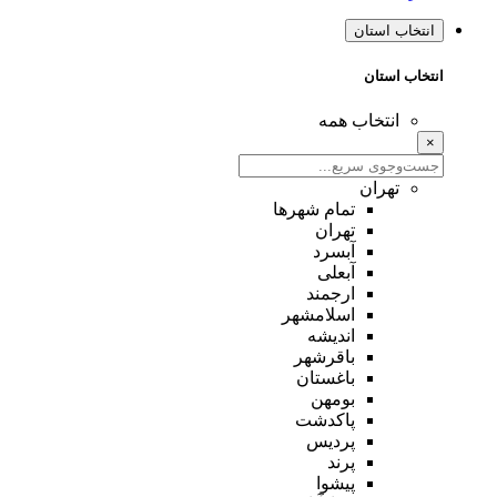
انتخاب استان
انتخاب استان
انتخاب همه
×
تهران
تمام شهر‌ها
تهران
آبسرد
آبعلی
ارجمند
اسلامشهر
اندیشه
باقرشهر
باغستان
بومهن
پاکدشت
پردیس
پرند
پیشوا