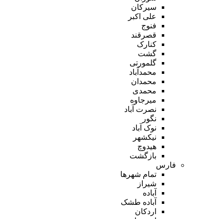
سیرکان
علی اکبر
فنوج
قصرقند
کنارک
گشت
گلمورتی
محمدآباد
محمدان
محمدی
میرجاوه
نصرت آباد
نگور
نوک آباد
نیکشهر
هیدوچ
بازگشت
فارس
تمام شهر‌ها
شیراز
آباده
آباده طشک
اردکان