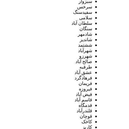
سبزوار
سرخس
سفیدسنگ
سلامی
سلطان آباد
سنگان
شادمهر
شاندیز
ششتمد
شهرآباد
شهرزو
صالح آباد
طرقبه
عشق آباد
فرهادگرد
فریمان
فیروزه
فیض آباد
قاسم آباد
قدمگاه
قلندرآباد
قوچان
کاخک
کاریز