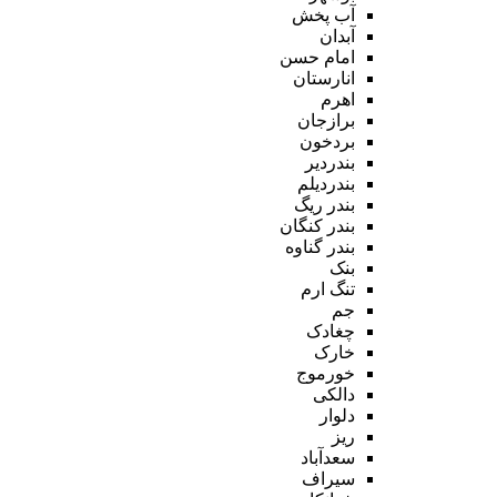
آب پخش
آبدان
امام حسن
انارستان
اهرم
برازجان
بردخون
بندردیر
بندردیلم
بندر ریگ
بندر کنگان
بندر گناوه
بنک
تنگ ارم
جم
چغادک
خارک
خورموج
دالکی
دلوار
ریز
سعدآباد
سیراف