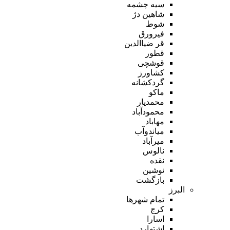
سیه چشمه
شاهین دژ
شوط
فیرورق
قر ضیاالدین
قطور
قوشچی
کشاورز
گردکشانه
ماکو
محمدیار
محمودآباد
مهاباد
میاندوآب
میرآباد
نالوس
نقده
نوشین
بازگشت
البرز
تمام شهر‌ها
کرج
اسارا
اشتهارد