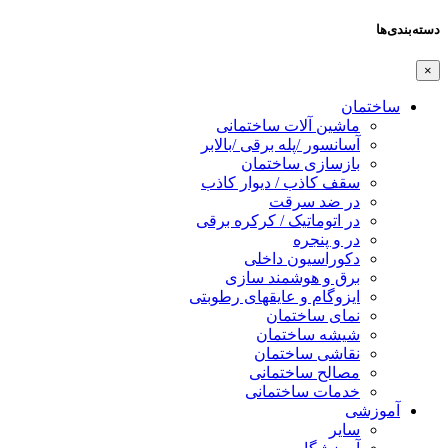
دسته‌بندی‌ها
×
ساختمان
ماشین آلات ساختمانی
آسانسور /پله برقی /بالابر
بازسازی ساختمان
سقف کاذب / دیوار کاذب
در ضد سرقت
در اتوماتیک / کرکره برقی
در و پنجره
دکوراسیون داخلی
برق و هوشمند سازی
ایزوگام و عایقهای رطوبتی
نمای ساختمان
شیشه ساختمان
نقاشی ساختمان
مصالح ساختمانی
خدمات ساختمانی
آموزشی
سایر