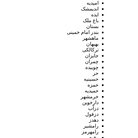
امیدیه
اندیمشک
ایذه
باغ ملک
بستان
بندر امام خمینی
ماهشهر
بهبهان
ترکالکی
جایزان
چمران
چوبیده
حر
حسینیه
حمزه
حمیدیه
خرمشهر
دارخوین
دزآب
دزفول
دهدز
رامشیر
رامهرمز
رفیع