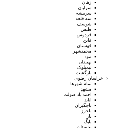
زهان
سرایان
سربیشه
سه قلعه
شوسف
طبس
فردوس
قاین
قهستان
محمدشهر
مود
نهبندان
نیمبلوک
بازگشت
خراسان رضوی
تمام شهر‌ها
مشهد
احمدآباد صولت
انابد
باجگیران
باخرز
بار
بایگ
بجستان