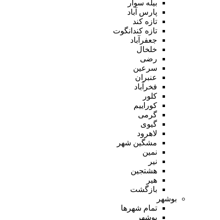
بیله سوار
پارس آباد
تازه کند
تازه کندانگوت
جعفرآباد
خلخال
رضی
سرعین
عنبران
فخرآباد
کلور
کوراییم
گرمی
گیوی
لاهرود
مشگین شهر
نمین
نیر
هشتجین
هیر
بازگشت
بوشهر
تمام شهر‌ها
بوشهر