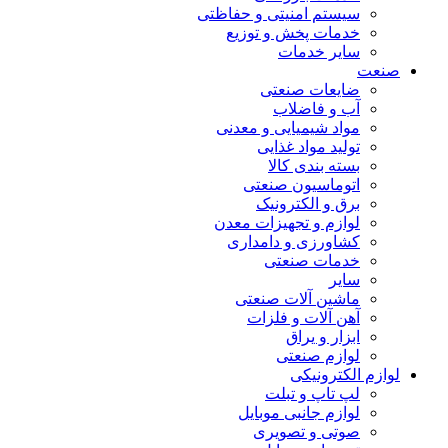
سیستم امنیتی و حفاظتی
خدمات پخش و توزیع
سایر خدمات
صنعت
ضایعات صنعتی
آب و فاضلاب
مواد شیمیایی و معدنی
تولید مواد غذایی
بسته بندی کالا
اتوماسیون صنعتی
برق و الکترونیک
لوازم و تجهیزات معدن
کشاورزی و دامداری
خدمات صنعتی
سایر
ماشین آلات صنعتی
آهن آلات و فلزات
ابزار و یراق
لوازم صنعتی
لوازم الکترونیکی
لپ تاپ و تبلت
لوازم جانبی موبایل
صوتی و تصویری