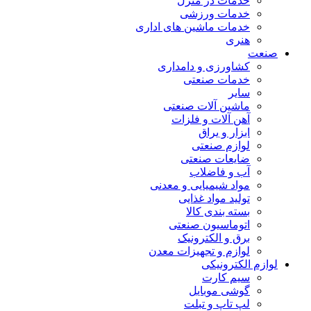
خدمات در منزل
خدمات ورزشی
خدمات ماشین های اداری
هنری
صنعت
کشاورزی و دامداری
خدمات صنعتی
سایر
ماشین آلات صنعتی
آهن آلات و فلزات
ابزار و یراق
لوازم صنعتی
ضایعات صنعتی
آب و فاضلاب
مواد شیمیایی و معدنی
تولید مواد غذایی
بسته بندی کالا
اتوماسیون صنعتی
برق و الکترونیک
لوازم و تجهیزات معدن
لوازم الکترونیکی
سیم کارت
گوشی موبایل
لپ تاپ و تبلت