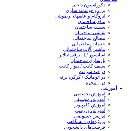
دکوراسیون داخلی
برق و هوشمند سازی
ایزوگام و عایقهای رطوبتی
نمای ساختمان
شیشه ساختمان
نقاشی ساختمان
مصالح ساختمانی
خدمات ساختمانی
ماشین آلات ساختمانی
آسانسور /پله برقی /بالابر
بازسازی ساختمان
سقف کاذب / دیوار کاذب
در ضد سرقت
در اتوماتیک / کرکره برقی
در و پنجره
آموزشی
آموزش تخصصی
آموزش موسیقی
آموزش کامپیوتر
آموزش ورزشی
تدریس خصوصی
پروژه‌های دانشگاهی
فرصت‌های دانشجویی