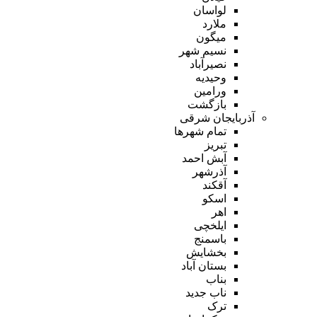
لواسان
ملارد
میگون
نسیم شهر
نصیرآباد
وحیدیه
ورامین
بازگشت
آذربایجان شرقی
تمام شهر‌ها
تبریز
آبش احمد
آذرشهر
آقکند
اسکو
اهر
ایلخچی
باسمنج
بخشایش
بستان آباد
بناب
ناب جدید
ترک