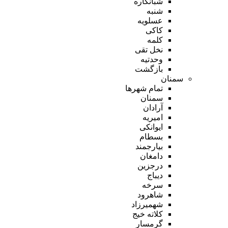
شبانکاره
شنبه
عسلویه
کاکی
کلمه
نخل تقی
وحدتیه
بازگشت
سمنان
تمام شهر‌ها
سمنان
آرادان
امیریه
ایوانکی
بسطام
بیارجمند
دامغان
درجزین
دیباج
سرخه
شاهرود
شهمیرزاد
کلاته خیج
گرمسار