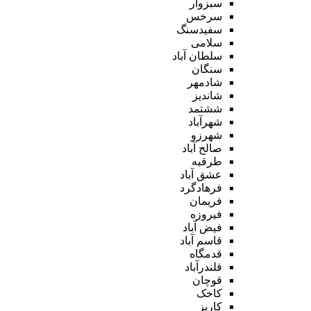
سبزوار
سرخس
سفیدسنگ
سلامی
سلطان آباد
سنگان
شادمهر
شاندیز
ششتمد
شهرآباد
شهرزو
صالح آباد
طرقبه
عشق آباد
فرهادگرد
فریمان
فیروزه
فیض آباد
قاسم آباد
قدمگاه
قلندرآباد
قوچان
کاخک
کاریز