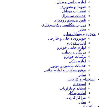
لوازم جانبی موبایل
صوتی و تصویری
تعمیرات موبایل
خدمات سانترال
تلفن بی‌سیم رومیزی
دوربین عکاسی و فیلمبرداری
سایر
خودرو و وسایل نقلیه
خودروی داخلی و خارجی
اجاره خودرو
لوازم جانبی خودرو
دزدگیر و ردیاب
تزئینات خودرو
لوازم یدکی
خدمات ماشین و موتور
موتورسیکلت و لوازم جانبی
سایر
استخدام و کاریابی
استخدام
استخدام بازاریاب
آماده به کار
مراکز کاریابی
سایر
ساختمان