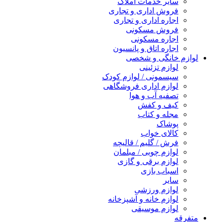
سایر خدمات املاک
فروش اداری و تجاری
اجاره اداری و تجاری
فروش مسکونی
اجاره مسکونی
اجاره اتاق و پانسیون
لوازم خانگی و شخصی
لوازم تزئینی
سیسمونی / لوازم کودک
لوازم اداری فروشگاهی
تصفیه آب و هوا
کیف و کفش
مجله و کتاب
پوشاک
کالای خواب
فرش / گلیم / قالیچه
لوازم چوبی / مبلمان
لوازم برقی و گازی
اسباب بازی
سایر
لوازم ورزشی
لوازم خانه و آشپزخانه
لوازم موسیقی
متفرقه