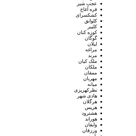
عجب شیر
قره آغاج
کشکسرای
کلوانق
کلیبر
کوزه کنان
گوگان
لیلان
مراغه
مرند
ملک کیان
ملکان
ممقان
مهربان
میانه
نظرکهریزی
هادی شهر
هرگلان
هریس
هشترود
هوراند
وایقان
ورزقان