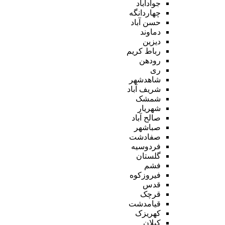
جوادآباد
چهاردانگه
حسن آباد
دماوند
دیزین
رباط کریم
رودهن
ری
شاهدشهر
شریف آباد
شمشک
شهریار
صالح آباد
صباشهر
صفادشت
فردوسیه
گلستان
فشم
فیروزکوه
قدس
قرچک
قیامدشت
کهریزک
کیلان