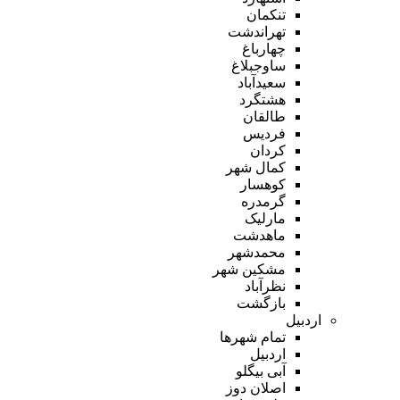
تنکمان
تهراندشت
چهارباغ
ساوجبلاغ
سعیدآباد
هشتگرد
طالقان
فردیس
کردان
کمال شهر
کوهسار
گرمدره
مارلیک
ماهدشت
محمدشهر
مشکین شهر
نظرآباد
بازگشت
اردبیل
تمام شهر‌ها
اردبیل
آبی بیگلو
اصلان دوز