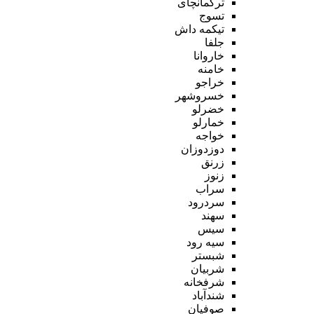
ترکمانچای
تسوج
تیکمه داش
جلفا
خاروانا
خامنه
خراجو
خسروشهر
خضرلو
خمارلو
خواجه
دوزدوزان
زرنق
زنوز
سراب
سردرود
سهند
سیس
سیه رود
شبستر
شربیان
شرفخانه
شندآباد
صوفیان