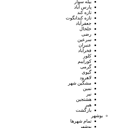
بیله سوار
پارس آباد
تازه کند
تازه کندانگوت
جعفرآباد
خلخال
رضی
سرعین
عنبران
فخرآباد
کلور
کوراییم
گرمی
گیوی
لاهرود
مشگین شهر
نمین
نیر
هشتجین
هیر
بازگشت
بوشهر
تمام شهر‌ها
بوشهر