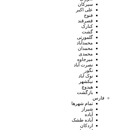
سیرکان
علی اکبر
فنوج
قصرقند
کنارک
گشت
گلمورتی
محمدآباد
محمدان
محمدی
میرجاوه
نصرت آباد
نگور
نوک آباد
نیکشهر
هیدوچ
بازگشت
فارس
تمام شهر‌ها
شیراز
آباده
آباده طشک
اردکان