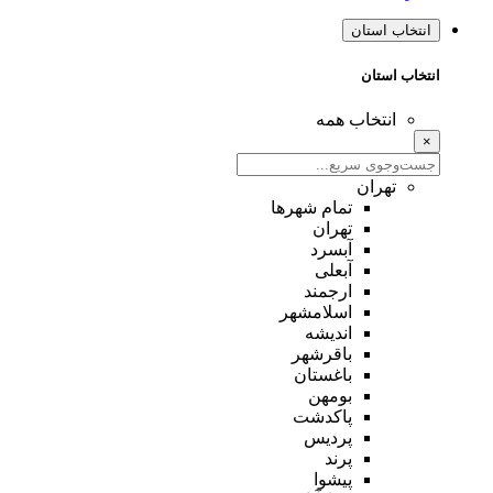
انتخاب استان
انتخاب استان
انتخاب همه
×
تهران
تمام شهر‌ها
تهران
آبسرد
آبعلی
ارجمند
اسلامشهر
اندیشه
باقرشهر
باغستان
بومهن
پاکدشت
پردیس
پرند
پیشوا