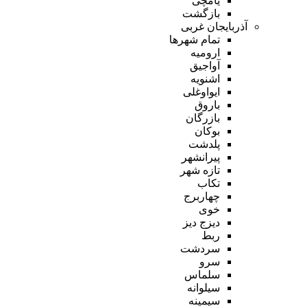
یامچی
بازگشت
آذربایجان غربی
تمام شهر‌ها
ارومیه
آواجیق
اشنویه
ایواوغلی
باروق
بازرگان
بوکان
پلدشت
پیرانشهر
تازه شهر
تکاب
چهاربرج
خوی
دیزج دیز
ربط
سردشت
سرو
سلماس
سیلوانه
سیمینه