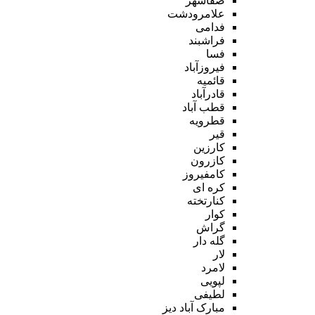
صفاشهر
علامرودشت
فدامی
فراشبند
فسا
فیروزآباد
قائمیه
قادرآباد
قطب آباد
قطرویه
قیر
کارزین
کازرون
کامفیروز
کره ای
کنارتخته
کوار
گراش
گله دار
لار
لامرد
لپویی
لطیفی
مبارک آباد دیز