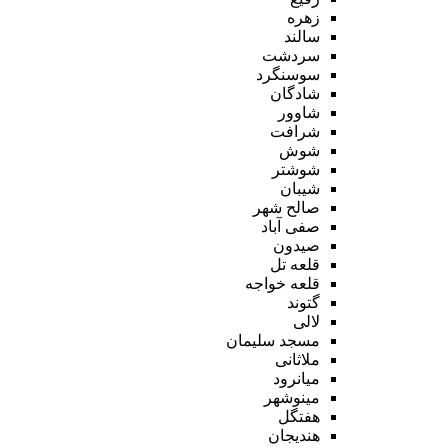
زهره
سالند
سردشت
سوسنگرد
شادگان
شاوور
شرافت
شوش
شوشتر
شیبان
صالح شهر
صفی آباد
صیدون
قلعه تل
قلعه خواجه
گتوند
لالی
مسجد سلیمان
ملاثانی
میانرود
مینوشهر
هفتگل
هندیجان