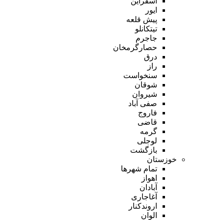
اسفراین
ایور
پیش قلعه
تیتکانلو
جاجرم
حصارگرمخان
درق
راز
سنخواست
شوقان
شیروان
صفی آباد
فاروج
قاضی
گرمه
لوجلی
بازگشت
خوزستان
تمام شهر‌ها
اهواز
آبادان
آغاجاری
اروندکنار
الوان