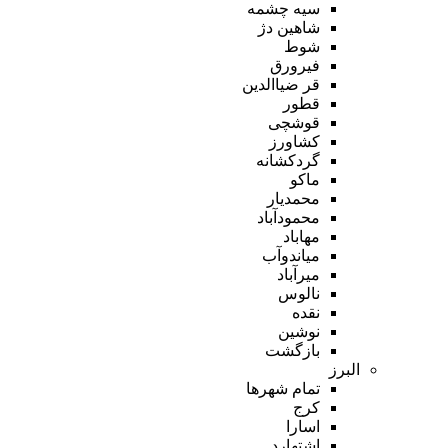
سیه چشمه
شاهین دژ
شوط
فیرورق
قر ضیاالدین
قطور
قوشچی
کشاورز
گردکشانه
ماکو
محمدیار
محمودآباد
مهاباد
میاندوآب
میرآباد
نالوس
نقده
نوشین
بازگشت
البرز
تمام شهر‌ها
کرج
اسارا
اشتهارد