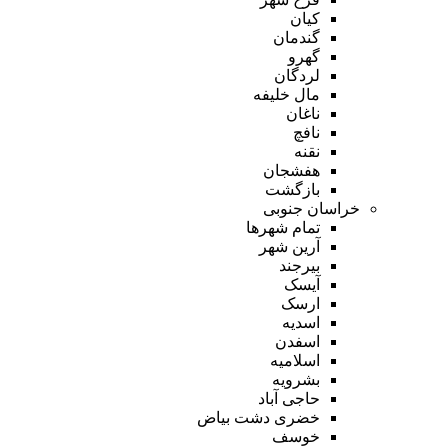
کیان
گندمان
گهرو
لردگان
مال خلیفه
ناغان
نافچ
نقنه
هفشجان
بازگشت
خراسان جنوبی
تمام شهر‌ها
آرین شهر
بیرجند
آیسک
ارسک
اسدیه
اسفدن
اسلامیه
بشرویه
حاجی آباد
خضری دشت بیاض
خوسف