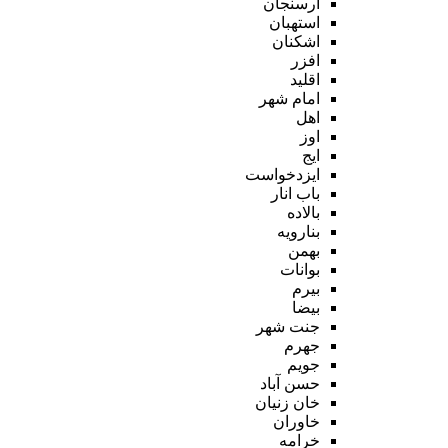
ارسنجان
استهبان
اشکنان
افزر
اقلید
امام شهر
اهل
اوز
ایج
ایزدخواست
باب انار
بالاده
بنارویه
بهمن
بوانات
بیرم
بیضا
جنت شهر
جهرم
جویم
حسن آباد
خان زنیان
خاوران
خرامه