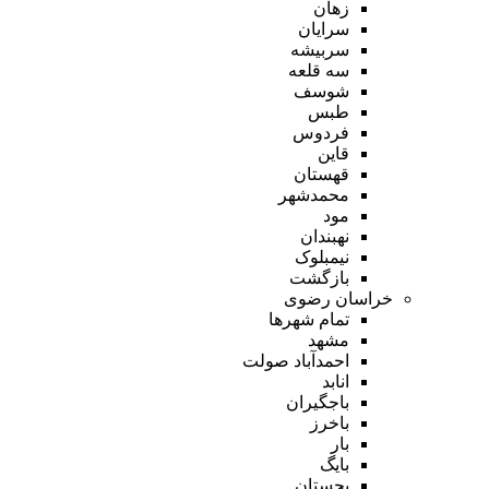
زهان
سرایان
سربیشه
سه قلعه
شوسف
طبس
فردوس
قاین
قهستان
محمدشهر
مود
نهبندان
نیمبلوک
بازگشت
خراسان رضوی
تمام شهر‌ها
مشهد
احمدآباد صولت
انابد
باجگیران
باخرز
بار
بایگ
بجستان