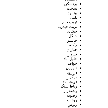
بردسکن
بیدخت
بینالود
تایباد
تربت جام
تربت حیدریه
جغتای
جنگل
چاشلو
چکنه
چناران
خرو
خلیل آباد
خواف
داورزن
در رود
درگز
دولت آباد
رباط سنگ
رشتخوار
رضویه
روداب
ریوش