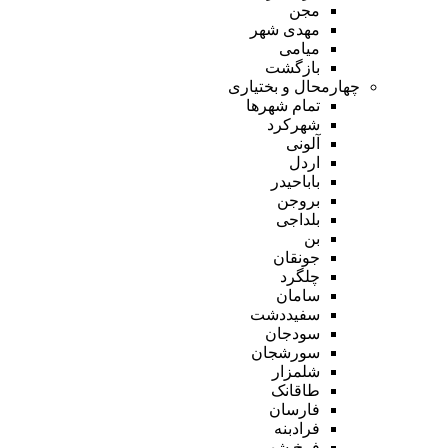
مجن
مهدی شهر
میامی
بازگشت
چهارمحال و بختیاری
تمام شهر‌ها
شهرکرد
آلونی
اردل
باباحیدر
بروجن
بلداجی
بن
جونقان
چلگرد
سامان
سفیددشت
سودجان
سورشجان
شلمزار
طاقانک
فارسان
فرادبنه
فرخ شهر