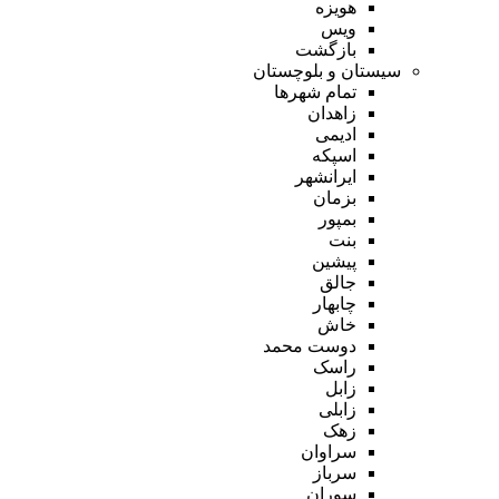
هویزه
ویس
بازگشت
سیستان و بلوچستان
تمام شهر‌ها
زاهدان
ادیمی
اسپکه
ایرانشهر
بزمان
بمپور
بنت
پیشین
جالق
چابهار
خاش
دوست محمد
راسک
زابل
زابلی
زهک
سراوان
سرباز
سوران