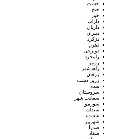
خشت
خنج
خور
داراب
داریان
دبیران
دژکرد
دهرم
دوبرجی
رامجرد
رونیز
زاهدشهر
زرقان
زرین دشت
سده
سروستان
سعادت شهر
سورمق
سیدان
ششده
شهرپیر
صدرا
صغاد