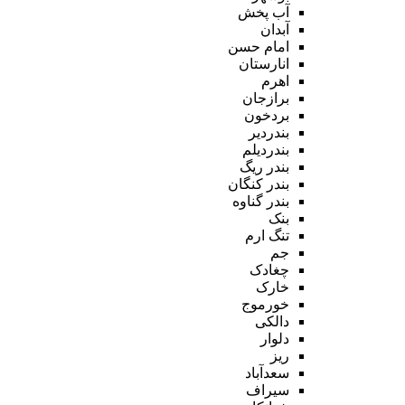
آب پخش
آبدان
امام حسن
انارستان
اهرم
برازجان
بردخون
بندردیر
بندردیلم
بندر ریگ
بندر کنگان
بندر گناوه
بنک
تنگ ارم
جم
چغادک
خارک
خورموج
دالکی
دلوار
ریز
سعدآباد
سیراف