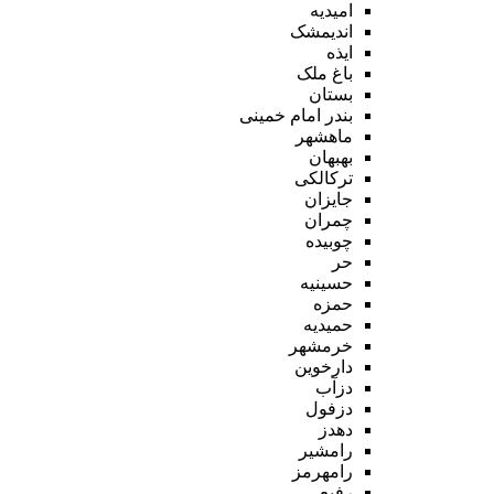
امیدیه
اندیمشک
ایذه
باغ ملک
بستان
بندر امام خمینی
ماهشهر
بهبهان
ترکالکی
جایزان
چمران
چوبیده
حر
حسینیه
حمزه
حمیدیه
خرمشهر
دارخوین
دزآب
دزفول
دهدز
رامشیر
رامهرمز
رفیع