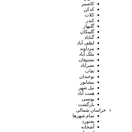
کاشمر
کدکن
کلات
کندر
گلبهار
گلمکان
گناباد
لطف آباد
مزدآوند
ملک آباد
نشتیفان
نصرآباد
نقاب
نوخندان
نیشابور
نیل شهر
همت آباد
یونسی
بازگشت
خراسان شمالی
تمام شهر‌ها
بجنورد
آشخانه