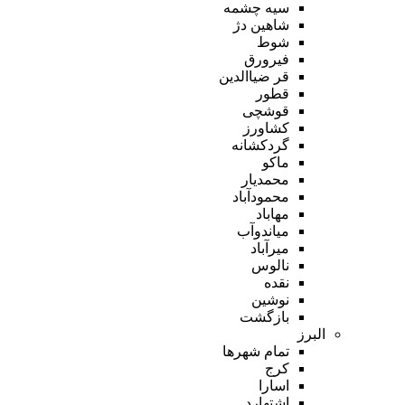
سیه چشمه
شاهین دژ
شوط
فیرورق
قر ضیاالدین
قطور
قوشچی
کشاورز
گردکشانه
ماکو
محمدیار
محمودآباد
مهاباد
میاندوآب
میرآباد
نالوس
نقده
نوشین
بازگشت
البرز
تمام شهر‌ها
کرج
اسارا
اشتهارد