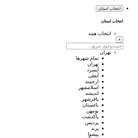
انتخاب استان
انتخاب استان
انتخاب همه
×
تهران
تمام شهر‌ها
تهران
آبسرد
آبعلی
ارجمند
اسلامشهر
اندیشه
باقرشهر
باغستان
بومهن
پاکدشت
پردیس
پرند
پیشوا