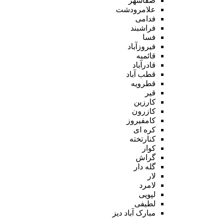
صفاشهر
علامرودشت
فدامی
فراشبند
فسا
فیروزآباد
قائمیه
قادرآباد
قطب آباد
قطرویه
قیر
کارزین
کازرون
کامفیروز
کره ای
کنارتخته
کوار
گراش
گله دار
لار
لامرد
لپویی
لطیفی
مبارک آباد دیز