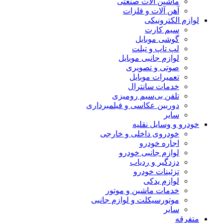
ماشین آلات صنعتی
آهن آلات و فلزات
لوازم الکترونیکی
سیم کارت
گوشی موبایل
لپ تاپ و تبلت
لوازم جانبی موبایل
صوتی و تصویری
تعمیرات موبایل
خدمات سانترال
تلفن بی‌سیم رومیزی
دوربین عکاسی و فیلمبرداری
سایر
خودرو و وسایل نقلیه
خودروی داخلی و خارجی
اجاره خودرو
لوازم جانبی خودرو
دزدگیر و ردیاب
تزئینات خودرو
لوازم یدکی
خدمات ماشین و موتور
موتورسیکلت و لوازم جانبی
سایر
متفرقه