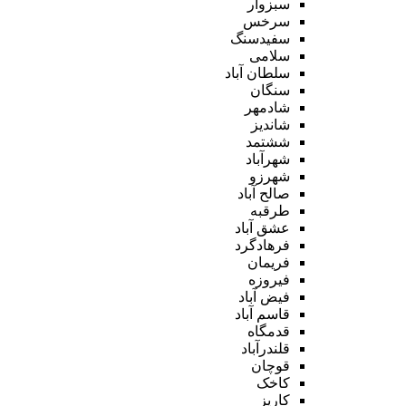
سبزوار
سرخس
سفیدسنگ
سلامی
سلطان آباد
سنگان
شادمهر
شاندیز
ششتمد
شهرآباد
شهرزو
صالح آباد
طرقبه
عشق آباد
فرهادگرد
فریمان
فیروزه
فیض آباد
قاسم آباد
قدمگاه
قلندرآباد
قوچان
کاخک
کاریز