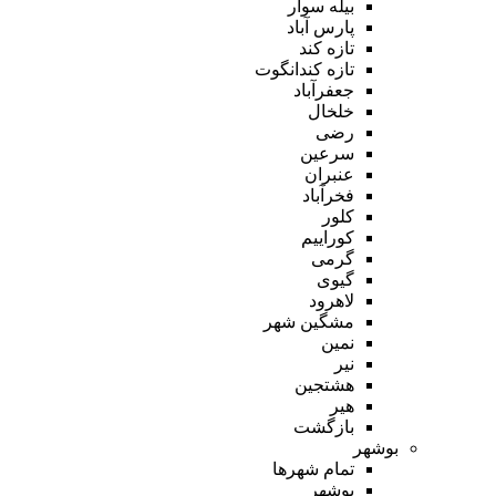
بیله سوار
پارس آباد
تازه کند
تازه کندانگوت
جعفرآباد
خلخال
رضی
سرعین
عنبران
فخرآباد
کلور
کوراییم
گرمی
گیوی
لاهرود
مشگین شهر
نمین
نیر
هشتجین
هیر
بازگشت
بوشهر
تمام شهر‌ها
بوشهر