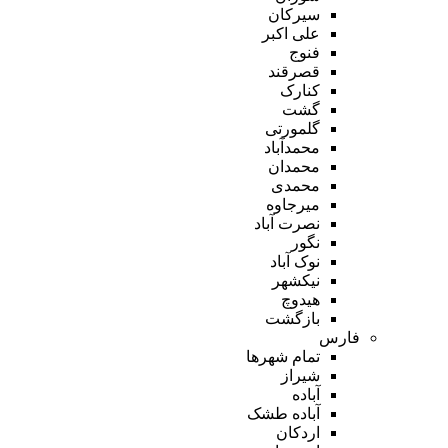
سیرکان
علی اکبر
فنوج
قصرقند
کنارک
گشت
گلمورتی
محمدآباد
محمدان
محمدی
میرجاوه
نصرت آباد
نگور
نوک آباد
نیکشهر
هیدوچ
بازگشت
فارس
تمام شهر‌ها
شیراز
آباده
آباده طشک
اردکان