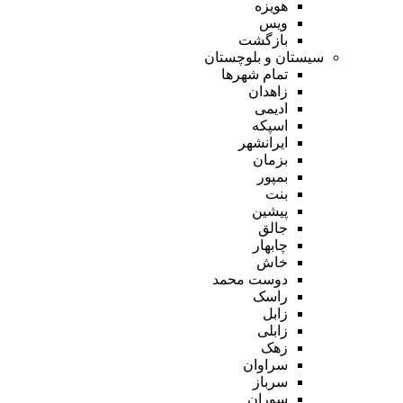
هویزه
ویس
بازگشت
سیستان و بلوچستان
تمام شهر‌ها
زاهدان
ادیمی
اسپکه
ایرانشهر
بزمان
بمپور
بنت
پیشین
جالق
چابهار
خاش
دوست محمد
راسک
زابل
زابلی
زهک
سراوان
سرباز
سوران