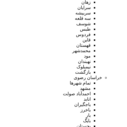
زهان
سرایان
سربیشه
سه قلعه
شوسف
طبس
فردوس
قاین
قهستان
محمدشهر
مود
نهبندان
نیمبلوک
بازگشت
خراسان رضوی
تمام شهر‌ها
مشهد
احمدآباد صولت
انابد
باجگیران
باخرز
بار
بایگ
بجستان