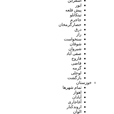
اسفراین
ایور
پیش قلعه
تیتکانلو
جاجرم
حصارگرمخان
درق
راز
سنخواست
شوقان
شیروان
صفی آباد
فاروج
قاضی
گرمه
لوجلی
بازگشت
خوزستان
تمام شهر‌ها
اهواز
آبادان
آغاجاری
اروندکنار
الوان