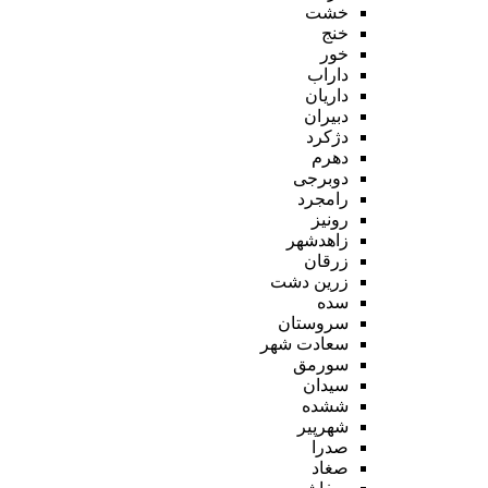
خشت
خنج
خور
داراب
داریان
دبیران
دژکرد
دهرم
دوبرجی
رامجرد
رونیز
زاهدشهر
زرقان
زرین دشت
سده
سروستان
سعادت شهر
سورمق
سیدان
ششده
شهرپیر
صدرا
صغاد