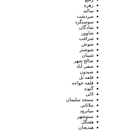
زهره
سالند
سردشت
سوسنگرد
شادگان
شاوور
شرافت
شوش
شوشتر
شیبان
صالح شهر
صفی آباد
صیدون
قلعه تل
قلعه خواجه
گتوند
لالی
مسجد سلیمان
ملاثانی
میانرود
مینوشهر
هفتگل
هندیجان