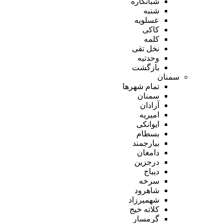
شبانکاره
شنبه
عسلویه
کاکی
کلمه
نخل تقی
وحدتیه
بازگشت
سمنان
تمام شهر‌ها
سمنان
آرادان
امیریه
ایوانکی
بسطام
بیارجمند
دامغان
درجزین
دیباج
سرخه
شاهرود
شهمیرزاد
کلاته خیج
گرمسار