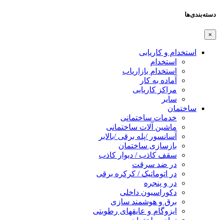
دسته‌بندی‌ها
×
استخدام و کاریابی
استخدام
استخدام بازاریاب
آماده به کار
مراکز کاریابی
سایر
ساختمان
خدمات ساختمانی
ماشین آلات ساختمانی
آسانسور /پله برقی /بالابر
بازسازی ساختمان
سقف کاذب / دیوار کاذب
در ضد سرقت
در اتوماتیک / کرکره برقی
در و پنجره
دکوراسیون داخلی
برق و هوشمند سازی
ایزوگام و عایقهای رطوبتی