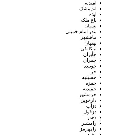
امیدیه
اندیمشک
ایذه
باغ ملک
بستان
بندر امام خمینی
ماهشهر
بهبهان
ترکالکی
جایزان
چمران
چوبیده
حر
حسینیه
حمزه
حمیدیه
خرمشهر
دارخوین
دزآب
دزفول
دهدز
رامشیر
رامهرمز
رفیع