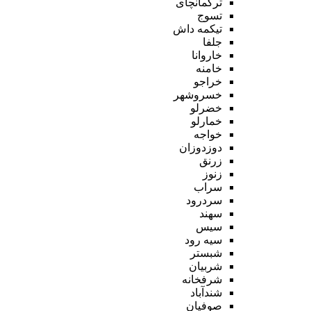
ترکمانچای
تسوج
تیکمه داش
جلفا
خاروانا
خامنه
خراجو
خسروشهر
خضرلو
خمارلو
خواجه
دوزدوزان
زرنق
زنوز
سراب
سردرود
سهند
سیس
سیه رود
شبستر
شربیان
شرفخانه
شندآباد
صوفیان