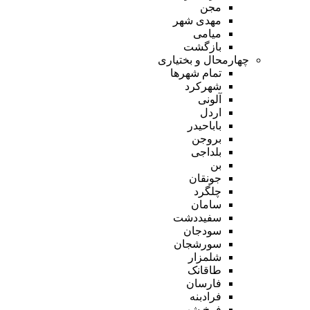
مجن
مهدی شهر
میامی
بازگشت
چهارمحال و بختیاری
تمام شهر‌ها
شهرکرد
آلونی
اردل
باباحیدر
بروجن
بلداجی
بن
جونقان
چلگرد
سامان
سفیددشت
سودجان
سورشجان
شلمزار
طاقانک
فارسان
فرادبنه
فرخ شهر