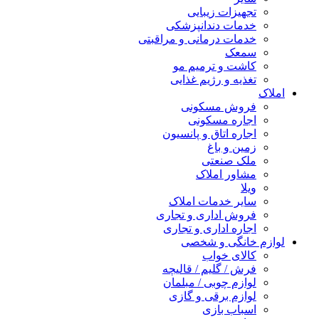
تجهیزات زیبایی
خدمات دندانپزشکی
خدمات درمانی و مراقبتی
سمعک
کاشت و ترمیم مو
تغذیه و رژیم غذایی
املاک
فروش مسکونی
اجاره مسکونی
اجاره اتاق و پانسیون
زمین و باغ
ملک صنعتی
مشاور املاک
ویلا
سایر خدمات املاک
فروش اداری و تجاری
اجاره اداری و تجاری
لوازم خانگی و شخصی
کالای خواب
فرش / گلیم / قالیچه
لوازم چوبی / مبلمان
لوازم برقی و گازی
اسباب بازی