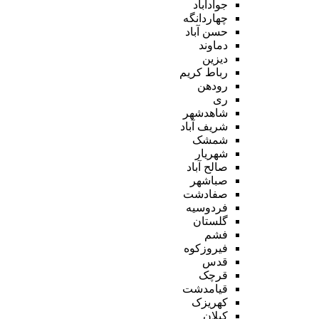
جوادآباد
چهاردانگه
حسن آباد
دماوند
دیزین
رباط کریم
رودهن
ری
شاهدشهر
شریف آباد
شمشک
شهریار
صالح آباد
صباشهر
صفادشت
فردوسیه
گلستان
فشم
فیروزکوه
قدس
قرچک
قیامدشت
کهریزک
کیلان