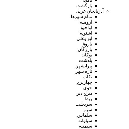
یامچی
بازگشت
آذربایجان غربی
تمام شهر‌ها
ارومیه
آواجیق
اشنویه
ایواوغلی
باروق
بازرگان
بوکان
پلدشت
پیرانشهر
تازه شهر
تکاب
چهاربرج
خوی
دیزج دیز
ربط
سردشت
سرو
سلماس
سیلوانه
سیمینه