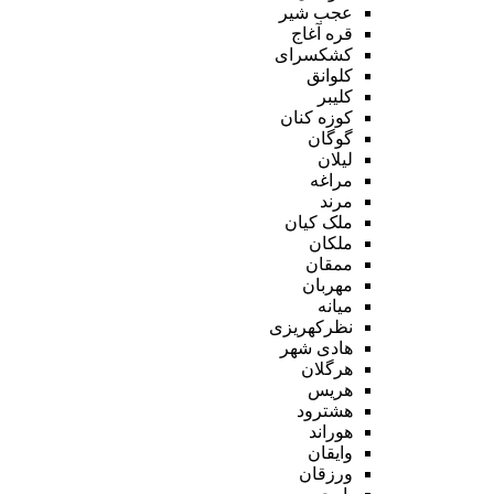
عجب شیر
قره آغاج
کشکسرای
کلوانق
کلیبر
کوزه کنان
گوگان
لیلان
مراغه
مرند
ملک کیان
ملکان
ممقان
مهربان
میانه
نظرکهریزی
هادی شهر
هرگلان
هریس
هشترود
هوراند
وایقان
ورزقان