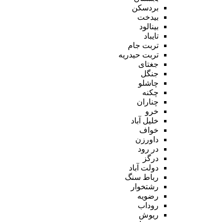
بردسکن
بیدخت
بینالود
تایباد
تربت جام
تربت حیدریه
جغتای
جنگل
چاشلو
چکنه
چناران
خرو
خلیل آباد
خواف
داورزن
در رود
درگز
دولت آباد
رباط سنگ
رشتخوار
رضویه
روداب
ریوش