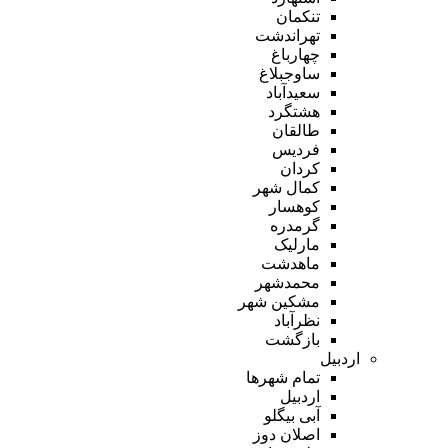
تنکمان
تهراندشت
چهارباغ
ساوجبلاغ
سعیدآباد
هشتگرد
طالقان
فردیس
کردان
کمال شهر
کوهسار
گرمدره
مارلیک
ماهدشت
محمدشهر
مشکین شهر
نظرآباد
بازگشت
اردبیل
تمام شهر‌ها
اردبیل
آبی بیگلو
اصلان دوز