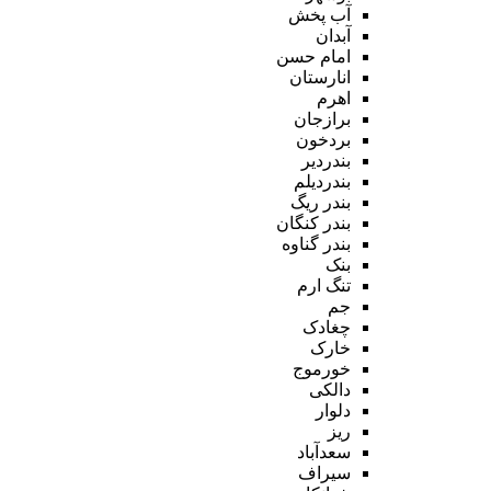
آب پخش
آبدان
امام حسن
انارستان
اهرم
برازجان
بردخون
بندردیر
بندردیلم
بندر ریگ
بندر کنگان
بندر گناوه
بنک
تنگ ارم
جم
چغادک
خارک
خورموج
دالکی
دلوار
ریز
سعدآباد
سیراف