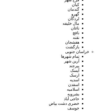
کیان
گندمان
گهرو
لردگان
مال خلیفه
ناغان
نافچ
نقنه
هفشجان
بازگشت
خراسان جنوبی
تمام شهر‌ها
آرین شهر
بیرجند
آیسک
ارسک
اسدیه
اسفدن
اسلامیه
بشرویه
حاجی آباد
خضری دشت بیاض
خوسف