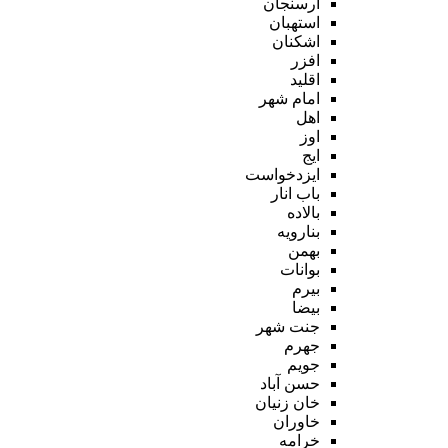
ارسنجان
استهبان
اشکنان
افزر
اقلید
امام شهر
اهل
اوز
ایج
ایزدخواست
باب انار
بالاده
بنارویه
بهمن
بوانات
بیرم
بیضا
جنت شهر
جهرم
جویم
حسن آباد
خان زنیان
خاوران
خرامه