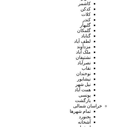
کاشمر
کدکن
کلات
کندر
گلبهار
گلمکان
گناباد
لطف آباد
مزدآوند
ملک آباد
نشتیفان
نصرآباد
نقاب
نوخندان
نیشابور
نیل شهر
همت آباد
یونسی
بازگشت
خراسان شمالی
تمام شهر‌ها
بجنورد
آشخانه