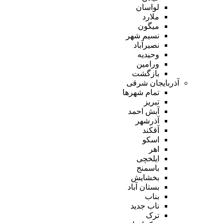
لواسان
ملارد
میگون
نسیم شهر
نصیرآباد
وحیدیه
ورامین
بازگشت
آذربایجان شرقی
تمام شهر‌ها
تبریز
آبش احمد
آذرشهر
آقکند
اسکو
اهر
ایلخچی
باسمنج
بخشایش
بستان آباد
بناب
ناب جدید
ترک