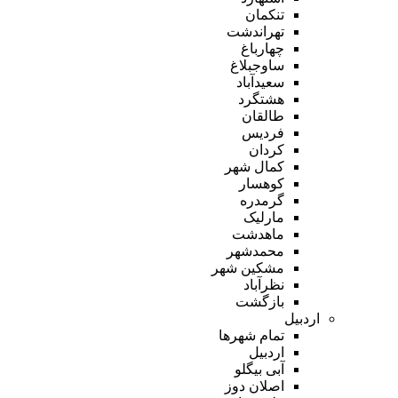
تنکمان
تهراندشت
چهارباغ
ساوجبلاغ
سعیدآباد
هشتگرد
طالقان
فردیس
کردان
کمال شهر
کوهسار
گرمدره
مارلیک
ماهدشت
محمدشهر
مشکین شهر
نظرآباد
بازگشت
اردبیل
تمام شهر‌ها
اردبیل
آبی بیگلو
اصلان دوز