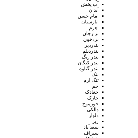
آب پخش
آبدان
امام حسن
انارستان
اهرم
برازجان
بردخون
بندردیر
بندردیلم
بندر ریگ
بندر کنگان
بندر گناوه
بنک
تنگ ارم
جم
چغادک
خارک
خورموج
دالکی
دلوار
ریز
سعدآباد
سیراف