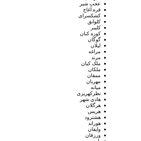
عجب شیر
قره آغاج
کشکسرای
کلوانق
کلیبر
کوزه کنان
گوگان
لیلان
مراغه
مرند
ملک کیان
ملکان
ممقان
مهربان
میانه
نظرکهریزی
هادی شهر
هرگلان
هریس
هشترود
هوراند
وایقان
ورزقان