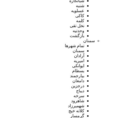
شبانکاره
شنبه
عسلویه
کاکی
کلمه
نخل تقی
وحدتیه
بازگشت
سمنان
تمام شهر‌ها
سمنان
آرادان
امیریه
ایوانکی
بسطام
بیارجمند
دامغان
درجزین
دیباج
سرخه
شاهرود
شهمیرزاد
کلاته خیج
گرمسار