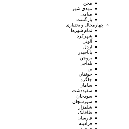
مجن
مهدی شهر
میامی
بازگشت
چهارمحال و بختیاری
تمام شهر‌ها
شهرکرد
آلونی
اردل
باباحیدر
بروجن
بلداجی
بن
جونقان
چلگرد
سامان
سفیددشت
سودجان
سورشجان
شلمزار
طاقانک
فارسان
فرادبنه
فرخ شهر