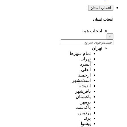
انتخاب استان
انتخاب استان
انتخاب همه
×
تهران
تمام شهر‌ها
تهران
آبسرد
آبعلی
ارجمند
اسلامشهر
اندیشه
باقرشهر
باغستان
بومهن
پاکدشت
پردیس
پرند
پیشوا