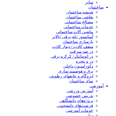
سایر
ساختمان
شیشه ساختمان
نقاشی ساختمان
مصالح ساختمانی
خدمات ساختمانی
ماشین آلات ساختمانی
آسانسور /پله برقی /بالابر
بازسازی ساختمان
سقف کاذب / دیوار کاذب
در ضد سرقت
در اتوماتیک / کرکره برقی
در و پنجره
دکوراسیون داخلی
برق و هوشمند سازی
ایزوگام و عایقهای رطوبتی
نمای ساختمان
آموزشی
آموزش ورزشی
تدریس خصوصی
پروژه‌های دانشگاهی
فرصت‌های دانشجویی
خدمات آموزشی
سایر