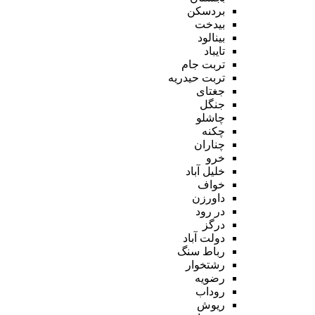
بردسکن
بیدخت
بینالود
تایباد
تربت جام
تربت حیدریه
جغتای
جنگل
چاشلو
چکنه
چناران
خرو
خلیل آباد
خواف
داورزن
در رود
درگز
دولت آباد
رباط سنگ
رشتخوار
رضویه
روداب
ریوش