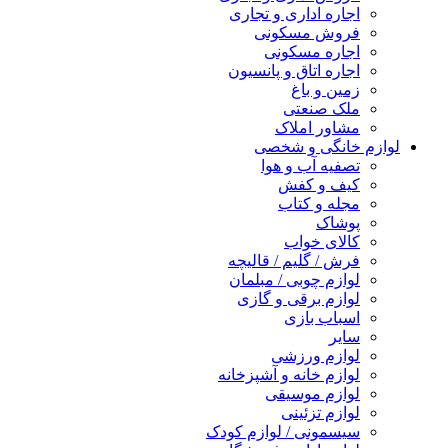
اجاره اداری و تجاری
فروش مسکونی
اجاره مسکونی
اجاره اتاق و پانسیون
زمین و باغ
ملک صنعتی
مشاور املاک
لوازم خانگی و شخصی
تصفیه آب و هوا
کیف و کفش
مجله و کتاب
پوشاک
کالای خواب
فرش / گلیم / قالیچه
لوازم چوبی / مبلمان
لوازم برقی و گازی
اسباب بازی
سایر
لوازم ورزشی
لوازم خانه و آشپزخانه
لوازم موسیقی
لوازم تزئینی
سیسمونی / لوازم کودک