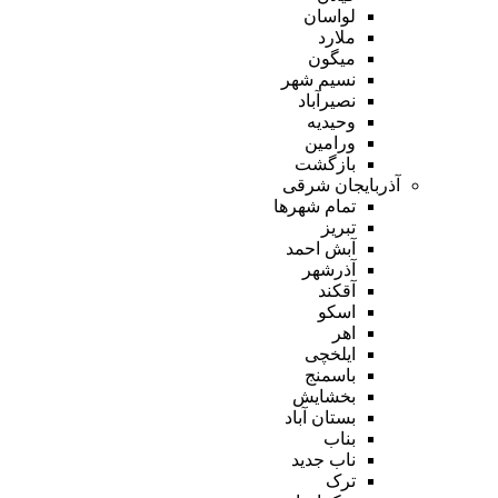
لواسان
ملارد
میگون
نسیم شهر
نصیرآباد
وحیدیه
ورامین
بازگشت
آذربایجان شرقی
تمام شهر‌ها
تبریز
آبش احمد
آذرشهر
آقکند
اسکو
اهر
ایلخچی
باسمنج
بخشایش
بستان آباد
بناب
ناب جدید
ترک