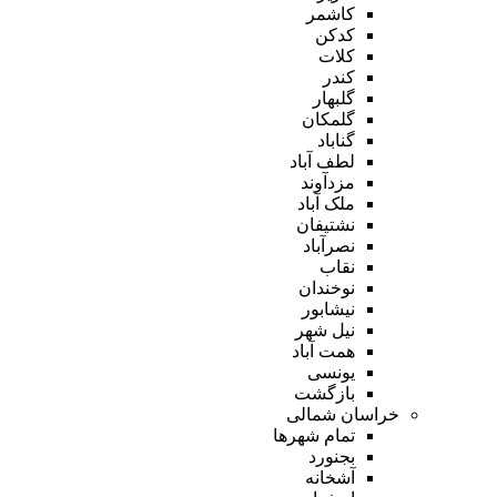
کاشمر
کدکن
کلات
کندر
گلبهار
گلمکان
گناباد
لطف آباد
مزدآوند
ملک آباد
نشتیفان
نصرآباد
نقاب
نوخندان
نیشابور
نیل شهر
همت آباد
یونسی
بازگشت
خراسان شمالی
تمام شهر‌ها
بجنورد
آشخانه