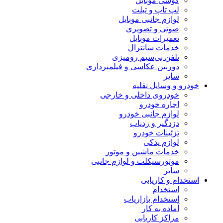
گوشی موبایل
لپ تاپ و تبلت
لوازم جانبی موبایل
صوتی و تصویری
تعمیرات موبایل
خدمات سانترال
تلفن بی‌سیم رومیزی
دوربین عکاسی و فیلمبرداری
سایر
خودرو و وسایل نقلیه
خودروی داخلی و خارجی
اجاره خودرو
لوازم جانبی خودرو
دزدگیر و ردیاب
تزئینات خودرو
لوازم یدکی
خدمات ماشین و موتور
موتورسیکلت و لوازم جانبی
سایر
استخدام و کاریابی
استخدام
استخدام بازاریاب
آماده به کار
مراکز کاریابی