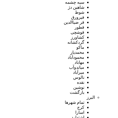
سیه چشمه
شاهین دژ
شوط
فیرورق
قر ضیاالدین
قطور
قوشچی
کشاورز
گردکشانه
ماکو
محمدیار
محمودآباد
مهاباد
میاندوآب
میرآباد
نالوس
نقده
نوشین
بازگشت
البرز
تمام شهر‌ها
کرج
اسارا
اشتهارد