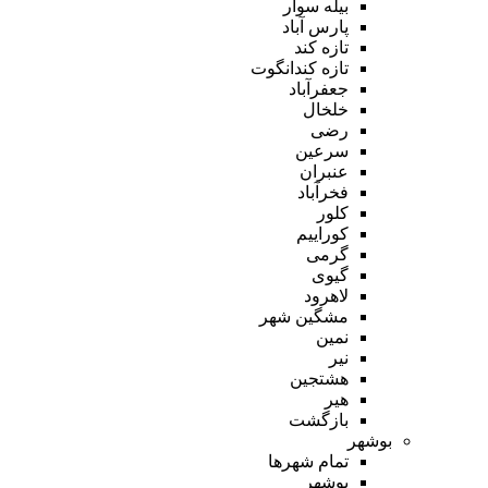
بیله سوار
پارس آباد
تازه کند
تازه کندانگوت
جعفرآباد
خلخال
رضی
سرعین
عنبران
فخرآباد
کلور
کوراییم
گرمی
گیوی
لاهرود
مشگین شهر
نمین
نیر
هشتجین
هیر
بازگشت
بوشهر
تمام شهر‌ها
بوشهر