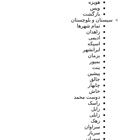
هویزه
ویس
بازگشت
سیستان و بلوچستان
تمام شهر‌ها
زاهدان
ادیمی
اسپکه
ایرانشهر
بزمان
بمپور
بنت
پیشین
جالق
چابهار
خاش
دوست محمد
راسک
زابل
زابلی
زهک
سراوان
سرباز
سوران