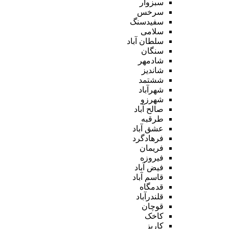
سبزوار
سرخس
سفیدسنگ
سلامی
سلطان آباد
سنگان
شادمهر
شاندیز
ششتمد
شهرآباد
شهرزو
صالح آباد
طرقبه
عشق آباد
فرهادگرد
فریمان
فیروزه
فیض آباد
قاسم آباد
قدمگاه
قلندرآباد
قوچان
کاخک
کاریز