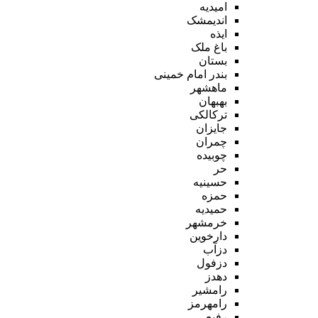
امیدیه
اندیمشک
ایذه
باغ ملک
بستان
بندر امام خمینی
ماهشهر
بهبهان
ترکالکی
جایزان
چمران
چوبیده
حر
حسینیه
حمزه
حمیدیه
خرمشهر
دارخوین
دزآب
دزفول
دهدز
رامشیر
رامهرمز
رفیع