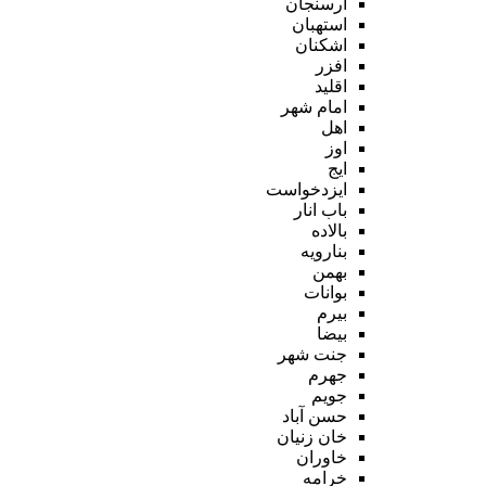
ارسنجان
استهبان
اشکنان
افزر
اقلید
امام شهر
اهل
اوز
ایج
ایزدخواست
باب انار
بالاده
بنارویه
بهمن
بوانات
بیرم
بیضا
جنت شهر
جهرم
جویم
حسن آباد
خان زنیان
خاوران
خرامه