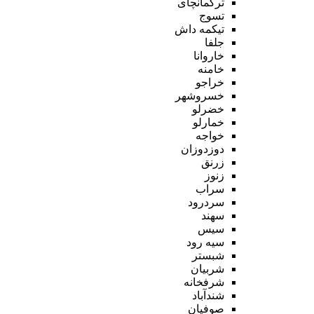
ترکمانچای
تسوج
تیکمه داش
جلفا
خاروانا
خامنه
خراجو
خسروشهر
خضرلو
خمارلو
خواجه
دوزدوزان
زرنق
زنوز
سراب
سردرود
سهند
سیس
سیه رود
شبستر
شربیان
شرفخانه
شندآباد
صوفیان