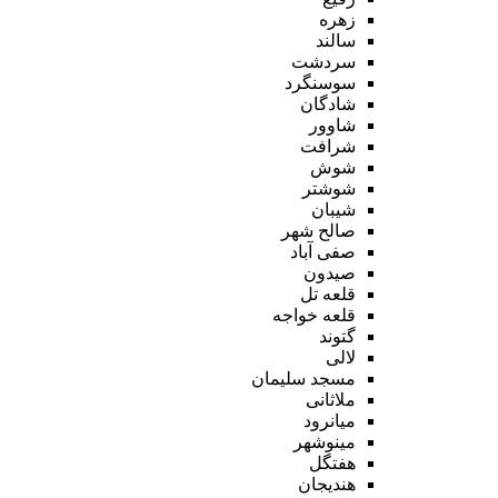
زهره
سالند
سردشت
سوسنگرد
شادگان
شاوور
شرافت
شوش
شوشتر
شیبان
صالح شهر
صفی آباد
صیدون
قلعه تل
قلعه خواجه
گتوند
لالی
مسجد سلیمان
ملاثانی
میانرود
مینوشهر
هفتگل
هندیجان