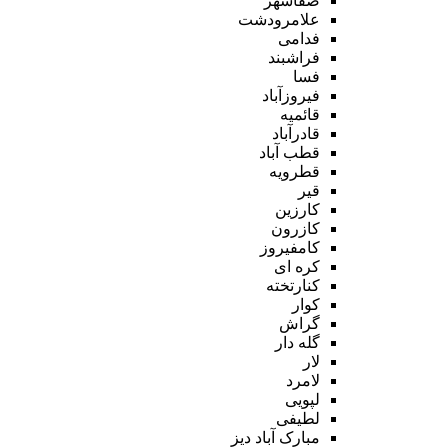
صفاشهر
علامرودشت
فدامی
فراشبند
فسا
فیروزآباد
قائمیه
قادرآباد
قطب آباد
قطرویه
قیر
کارزین
کازرون
کامفیروز
کره ای
کنارتخته
کوار
گراش
گله دار
لار
لامرد
لپویی
لطیفی
مبارک آباد دیز