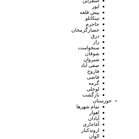
اسفراین
ایور
پیش قلعه
تیتکانلو
جاجرم
حصارگرمخان
درق
راز
سنخواست
شوقان
شیروان
صفی آباد
فاروج
قاضی
گرمه
لوجلی
بازگشت
خوزستان
تمام شهر‌ها
اهواز
آبادان
آغاجاری
اروندکنار
الوان