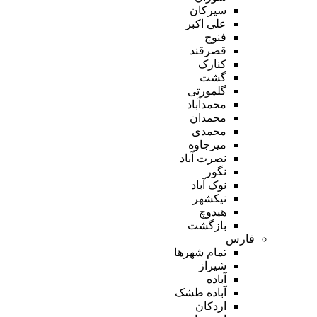
سیرکان
علی اکبر
فنوج
قصرقند
کنارک
گشت
گلمورتی
محمدآباد
محمدان
محمدی
میرجاوه
نصرت آباد
نگور
نوک آباد
نیکشهر
هیدوچ
بازگشت
فارس
تمام شهر‌ها
شیراز
آباده
آباده طشک
اردکان