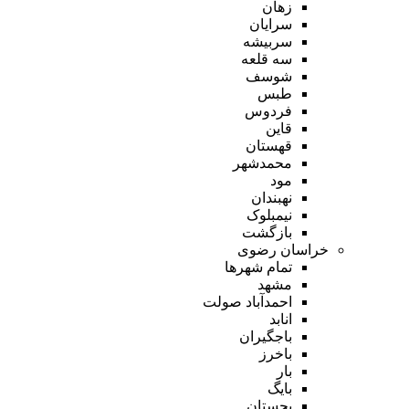
زهان
سرایان
سربیشه
سه قلعه
شوسف
طبس
فردوس
قاین
قهستان
محمدشهر
مود
نهبندان
نیمبلوک
بازگشت
خراسان رضوی
تمام شهر‌ها
مشهد
احمدآباد صولت
انابد
باجگیران
باخرز
بار
بایگ
بجستان