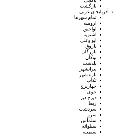
یامچی
بازگشت
آذربایجان غربی
تمام شهر‌ها
ارومیه
آواجیق
اشنویه
ایواوغلی
باروق
بازرگان
بوکان
پلدشت
پیرانشهر
تازه شهر
تکاب
چهاربرج
خوی
دیزج دیز
ربط
سردشت
سرو
سلماس
سیلوانه
سیمینه