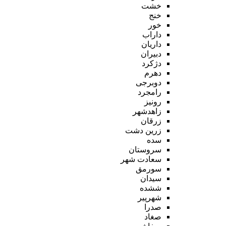
خشت
خنج
خور
داراب
داریان
دبیران
دژکرد
دهرم
دوبرجی
رامجرد
رونیز
زاهدشهر
زرقان
زرین دشت
سده
سروستان
سعادت شهر
سورمق
سیدان
ششده
شهرپیر
صدرا
صغاد