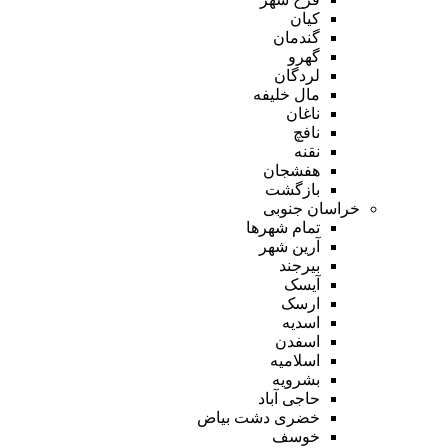
کیان
گندمان
گهرو
لردگان
مال خلیفه
ناغان
نافچ
نقنه
هفشجان
بازگشت
خراسان جنوبی
تمام شهر‌ها
آرین شهر
بیرجند
آیسک
ارسک
اسدیه
اسفدن
اسلامیه
بشرویه
حاجی آباد
خضری دشت بیاض
خوسف