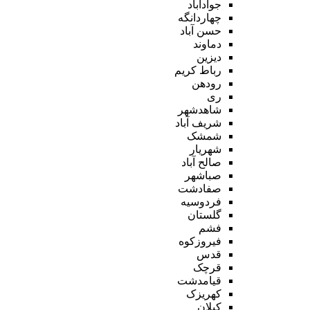
جوادآباد
چهاردانگه
حسن آباد
دماوند
دیزین
رباط کریم
رودهن
ری
شاهدشهر
شریف آباد
شمشک
شهریار
صالح آباد
صباشهر
صفادشت
فردوسیه
گلستان
فشم
فیروزکوه
قدس
قرچک
قیامدشت
کهریزک
کیلان