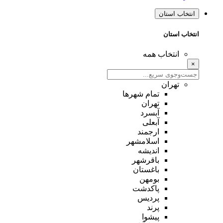
انتخاب استان
انتخاب استان
انتخاب همه
×
تهران
تمام شهر‌ها
تهران
آبسرد
آبعلی
ارجمند
اسلامشهر
اندیشه
باقرشهر
باغستان
بومهن
پاکدشت
پردیس
پرند
پیشوا