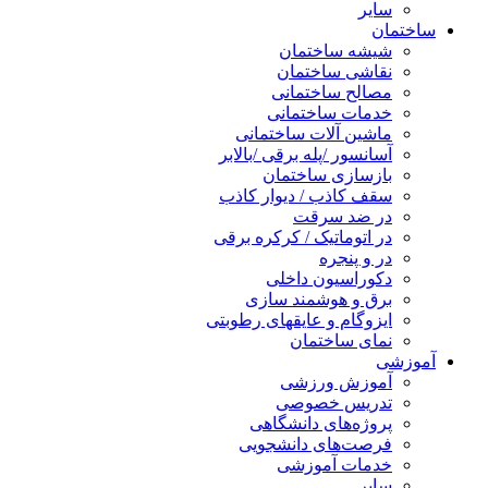
سایر
ساختمان
شیشه ساختمان
نقاشی ساختمان
مصالح ساختمانی
خدمات ساختمانی
ماشین آلات ساختمانی
آسانسور /پله برقی /بالابر
بازسازی ساختمان
سقف کاذب / دیوار کاذب
در ضد سرقت
در اتوماتیک / کرکره برقی
در و پنجره
دکوراسیون داخلی
برق و هوشمند سازی
ایزوگام و عایقهای رطوبتی
نمای ساختمان
آموزشی
آموزش ورزشی
تدریس خصوصی
پروژه‌های دانشگاهی
فرصت‌های دانشجویی
خدمات آموزشی
سایر