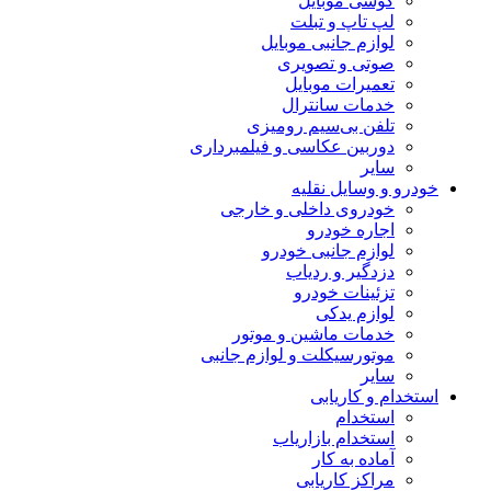
گوشی موبایل
لپ تاپ و تبلت
لوازم جانبی موبایل
صوتی و تصویری
تعمیرات موبایل
خدمات سانترال
تلفن بی‌سیم رومیزی
دوربین عکاسی و فیلمبرداری
سایر
خودرو و وسایل نقلیه
خودروی داخلی و خارجی
اجاره خودرو
لوازم جانبی خودرو
دزدگیر و ردیاب
تزئینات خودرو
لوازم یدکی
خدمات ماشین و موتور
موتورسیکلت و لوازم جانبی
سایر
استخدام و کاریابی
استخدام
استخدام بازاریاب
آماده به کار
مراکز کاریابی