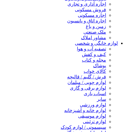
اجاره اداری و تجاری
فروش مسکونی
اجاره مسکونی
اجاره اتاق و پانسیون
زمین و باغ
ملک صنعتی
مشاور املاک
لوازم خانگی و شخصی
تصفیه آب و هوا
کیف و کفش
مجله و کتاب
پوشاک
کالای خواب
فرش / گلیم / قالیچه
لوازم چوبی / مبلمان
لوازم برقی و گازی
اسباب بازی
سایر
لوازم ورزشی
لوازم خانه و آشپزخانه
لوازم موسیقی
لوازم تزئینی
سیسمونی / لوازم کودک