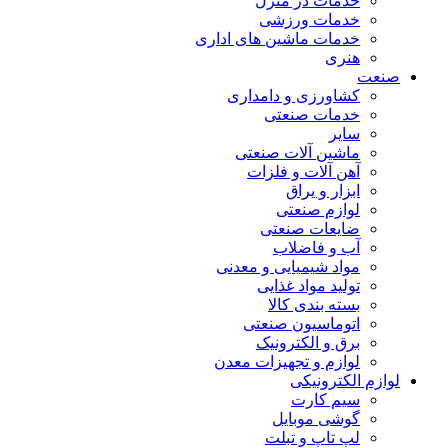
خدمات در منزل
خدمات ورزشی
خدمات ماشین های اداری
هنری
صنعت
کشاورزی و دامداری
خدمات صنعتی
سایر
ماشین آلات صنعتی
آهن آلات و فلزات
ابزار و یراق
لوازم صنعتی
ضایعات صنعتی
آب و فاضلاب
مواد شیمیایی و معدنی
تولید مواد غذایی
بسته بندی کالا
اتوماسیون صنعتی
برق و الکترونیک
لوازم و تجهیزات معدن
لوازم الکترونیکی
سیم کارت
گوشی موبایل
لپ تاپ و تبلت