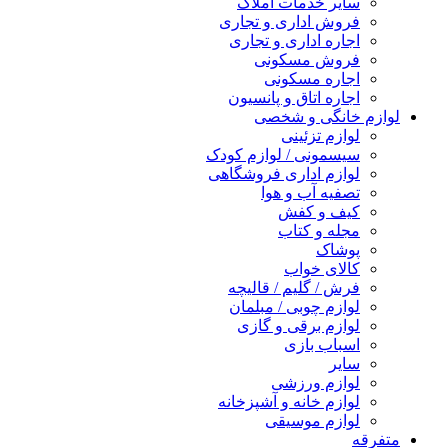
سایر خدمات املاک
فروش اداری و تجاری
اجاره اداری و تجاری
فروش مسکونی
اجاره مسکونی
اجاره اتاق و پانسیون
لوازم خانگی و شخصی
لوازم تزئینی
سیسمونی / لوازم کودک
لوازم اداری فروشگاهی
تصفیه آب و هوا
کیف و کفش
مجله و کتاب
پوشاک
کالای خواب
فرش / گلیم / قالیچه
لوازم چوبی / مبلمان
لوازم برقی و گازی
اسباب بازی
سایر
لوازم ورزشی
لوازم خانه و آشپزخانه
لوازم موسیقی
متفرقه