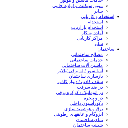
خدمات ماشین و موتور
موتورسیکلت و لوازم جانبی
سایر
استخدام و کاریابی
استخدام
استخدام بازاریاب
آماده به کار
مراکز کاریابی
سایر
ساختمان
مصالح ساختمانی
خدمات ساختمانی
ماشین آلات ساختمانی
آسانسور /پله برقی /بالابر
بازسازی ساختمان
سقف کاذب / دیوار کاذب
در ضد سرقت
در اتوماتیک / کرکره برقی
در و پنجره
دکوراسیون داخلی
برق و هوشمند سازی
ایزوگام و عایقهای رطوبتی
نمای ساختمان
شیشه ساختمان