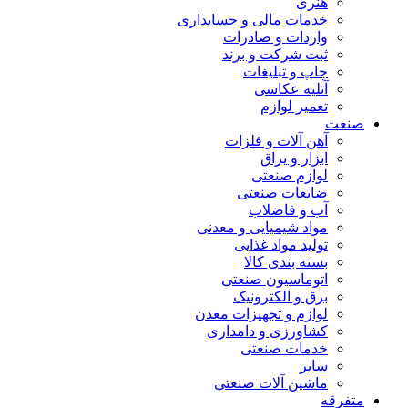
هنری
خدمات مالی و حسابداری
واردات و صادرات
ثبت شرکت و برند
چاپ و تبلیغات
آتلیه عکاسی
تعمیر لوازم
صنعت
آهن آلات و فلزات
ابزار و یراق
لوازم صنعتی
ضایعات صنعتی
آب و فاضلاب
مواد شیمیایی و معدنی
تولید مواد غذایی
بسته بندی کالا
اتوماسیون صنعتی
برق و الکترونیک
لوازم و تجهیزات معدن
کشاورزی و دامداری
خدمات صنعتی
سایر
ماشین آلات صنعتی
متفرقه