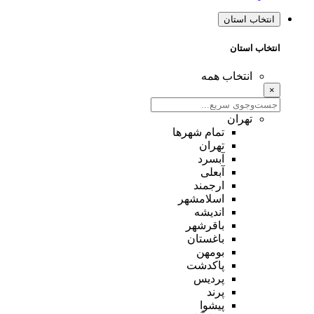
انتخاب استان
انتخاب استان
انتخاب همه
×
تهران
تمام شهر‌ها
تهران
آبسرد
آبعلی
ارجمند
اسلامشهر
اندیشه
باقرشهر
باغستان
بومهن
پاکدشت
پردیس
پرند
پیشوا