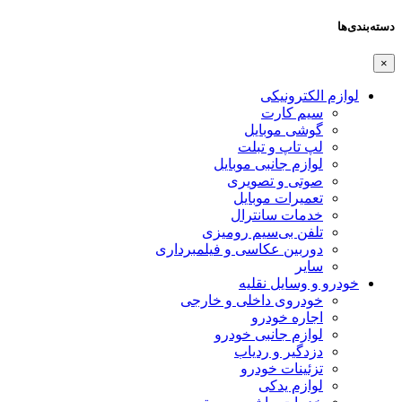
دسته‌بندی‌ها
×
لوازم الکترونیکی
سیم کارت
گوشی موبایل
لپ تاپ و تبلت
لوازم جانبی موبایل
صوتی و تصویری
تعمیرات موبایل
خدمات سانترال
تلفن بی‌سیم رومیزی
دوربین عکاسی و فیلمبرداری
سایر
خودرو و وسایل نقلیه
خودروی داخلی و خارجی
اجاره خودرو
لوازم جانبی خودرو
دزدگیر و ردیاب
تزئینات خودرو
لوازم یدکی