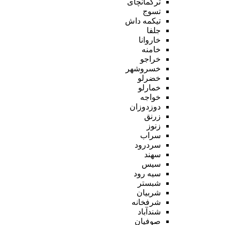
ترکمانچای
تسوج
تیکمه داش
جلفا
خاروانا
خامنه
خراجو
خسروشهر
خضرلو
خمارلو
خواجه
دوزدوزان
زرنق
زنوز
سراب
سردرود
سهند
سیس
سیه رود
شبستر
شربیان
شرفخانه
شندآباد
صوفیان