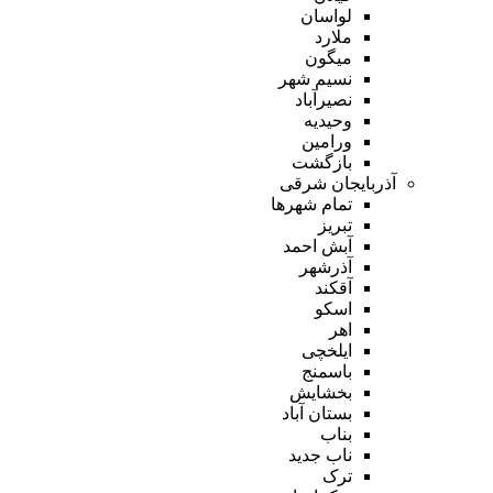
لواسان
ملارد
میگون
نسیم شهر
نصیرآباد
وحیدیه
ورامین
بازگشت
آذربایجان شرقی
تمام شهر‌ها
تبریز
آبش احمد
آذرشهر
آقکند
اسکو
اهر
ایلخچی
باسمنج
بخشایش
بستان آباد
بناب
ناب جدید
ترک