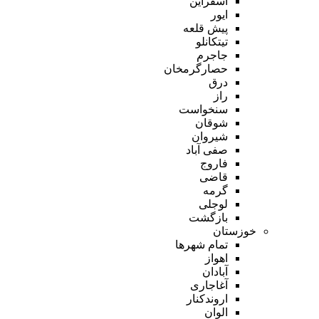
اسفراین
ایور
پیش قلعه
تیتکانلو
جاجرم
حصارگرمخان
درق
راز
سنخواست
شوقان
شیروان
صفی آباد
فاروج
قاضی
گرمه
لوجلی
بازگشت
خوزستان
تمام شهر‌ها
اهواز
آبادان
آغاجاری
اروندکنار
الوان