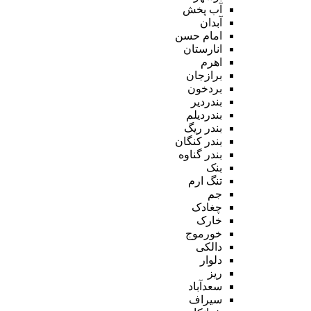
آب پخش
آبدان
امام حسن
انارستان
اهرم
برازجان
بردخون
بندردیر
بندردیلم
بندر ریگ
بندر کنگان
بندر گناوه
بنک
تنگ ارم
جم
چغادک
خارک
خورموج
دالکی
دلوار
ریز
سعدآباد
سیراف