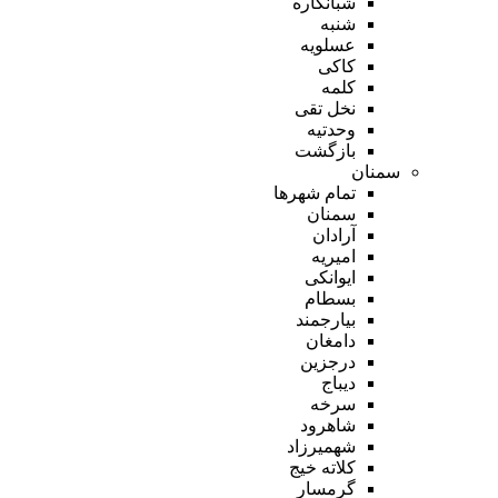
شبانکاره
شنبه
عسلویه
کاکی
کلمه
نخل تقی
وحدتیه
بازگشت
سمنان
تمام شهر‌ها
سمنان
آرادان
امیریه
ایوانکی
بسطام
بیارجمند
دامغان
درجزین
دیباج
سرخه
شاهرود
شهمیرزاد
کلاته خیج
گرمسار