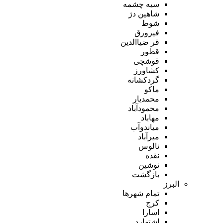
سیه چشمه
شاهین دژ
شوط
فیرورق
قر ضیاالدین
قطور
قوشچی
کشاورز
گردکشانه
ماکو
محمدیار
محمودآباد
مهاباد
میاندوآب
میرآباد
نالوس
نقده
نوشین
بازگشت
البرز
تمام شهر‌ها
کرج
اسارا
اشتهارد