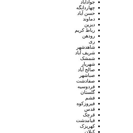
جوادآباد
چهاردانگه
حسن آباد
دماوند
دیزین
رباط کریم
رودهن
ری
شاهدشهر
شریف آباد
شمشک
شهریار
صالح آباد
صباشهر
صفادشت
فردوسیه
گلستان
فشم
فیروزکوه
قدس
قرچک
قیامدشت
کهریزک
کیلان