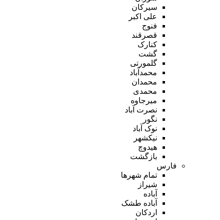
سیرکان
علی اکبر
فنوج
قصرقند
کنارک
گشت
گلمورتی
محمدآباد
محمدان
محمدی
میرجاوه
نصرت آباد
نگور
نوک آباد
نیکشهر
هیدوچ
بازگشت
فارس
تمام شهر‌ها
شیراز
آباده
آباده طشک
اردکان