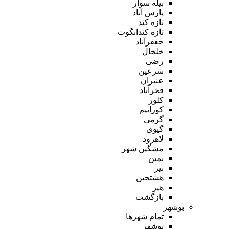
بیله سوار
پارس آباد
تازه کند
تازه کندانگوت
جعفرآباد
خلخال
رضی
سرعین
عنبران
فخرآباد
کلور
کوراییم
گرمی
گیوی
لاهرود
مشگین شهر
نمین
نیر
هشتجین
هیر
بازگشت
بوشهر
تمام شهر‌ها
بوشهر