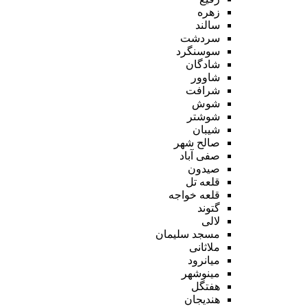
زهره
سالند
سردشت
سوسنگرد
شادگان
شاوور
شرافت
شوش
شوشتر
شیبان
صالح شهر
صفی آباد
صیدون
قلعه تل
قلعه خواجه
گتوند
لالی
مسجد سلیمان
ملاثانی
میانرود
مینوشهر
هفتگل
هندیجان