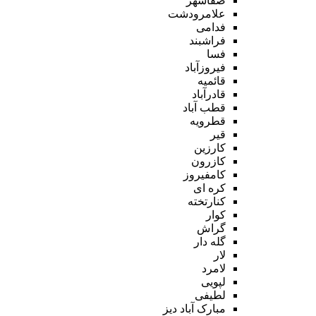
صفاشهر
علامرودشت
فدامی
فراشبند
فسا
فیروزآباد
قائمیه
قادرآباد
قطب آباد
قطرویه
قیر
کارزین
کازرون
کامفیروز
کره ای
کنارتخته
کوار
گراش
گله دار
لار
لامرد
لپویی
لطیفی
مبارک آباد دیز