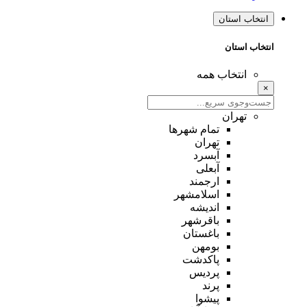
انتخاب استان
انتخاب استان
انتخاب همه
×
تهران
تمام شهر‌ها
تهران
آبسرد
آبعلی
ارجمند
اسلامشهر
اندیشه
باقرشهر
باغستان
بومهن
پاکدشت
پردیس
پرند
پیشوا