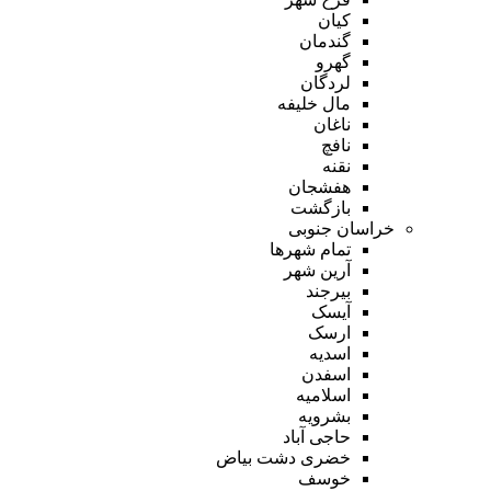
کیان
گندمان
گهرو
لردگان
مال خلیفه
ناغان
نافچ
نقنه
هفشجان
بازگشت
خراسان جنوبی
تمام شهر‌ها
آرین شهر
بیرجند
آیسک
ارسک
اسدیه
اسفدن
اسلامیه
بشرویه
حاجی آباد
خضری دشت بیاض
خوسف