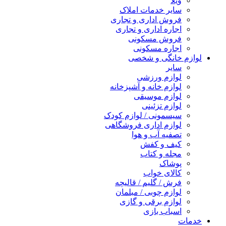
ویلا
سایر خدمات املاک
فروش اداری و تجاری
اجاره اداری و تجاری
فروش مسکونی
اجاره مسکونی
لوازم خانگی و شخصی
سایر
لوازم ورزشی
لوازم خانه و آشپزخانه
لوازم موسیقی
لوازم تزئینی
سیسمونی / لوازم کودک
لوازم اداری فروشگاهی
تصفیه آب و هوا
کیف و کفش
مجله و کتاب
پوشاک
کالای خواب
فرش / گلیم / قالیچه
لوازم چوبی / مبلمان
لوازم برقی و گازی
اسباب بازی
خدمات