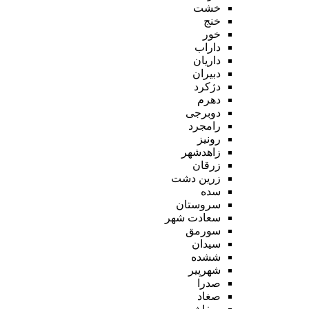
خشت
خنج
خور
داراب
داریان
دبیران
دژکرد
دهرم
دوبرجی
رامجرد
رونیز
زاهدشهر
زرقان
زرین دشت
سده
سروستان
سعادت شهر
سورمق
سیدان
ششده
شهرپیر
صدرا
صغاد