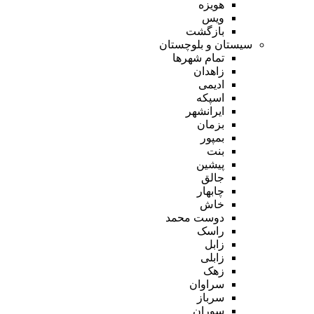
هویزه
ویس
بازگشت
سیستان و بلوچستان
تمام شهر‌ها
زاهدان
ادیمی
اسپکه
ایرانشهر
بزمان
بمپور
بنت
پیشین
جالق
چابهار
خاش
دوست محمد
راسک
زابل
زابلی
زهک
سراوان
سرباز
سوران