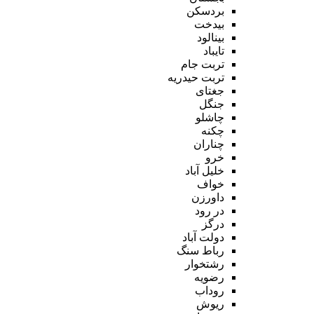
بردسکن
بیدخت
بینالود
تایباد
تربت جام
تربت حیدریه
جغتای
جنگل
چاشلو
چکنه
چناران
خرو
خلیل آباد
خواف
داورزن
در رود
درگز
دولت آباد
رباط سنگ
رشتخوار
رضویه
روداب
ریوش