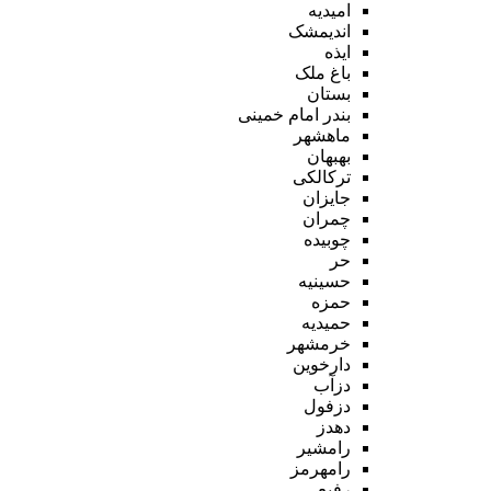
امیدیه
اندیمشک
ایذه
باغ ملک
بستان
بندر امام خمینی
ماهشهر
بهبهان
ترکالکی
جایزان
چمران
چوبیده
حر
حسینیه
حمزه
حمیدیه
خرمشهر
دارخوین
دزآب
دزفول
دهدز
رامشیر
رامهرمز
رفیع