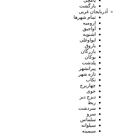
یامچی
بازگشت
آذربایجان غربی
تمام شهر‌ها
ارومیه
آواجیق
اشنویه
ایواوغلی
باروق
بازرگان
بوکان
پلدشت
پیرانشهر
تازه شهر
تکاب
چهاربرج
خوی
دیزج دیز
ربط
سردشت
سرو
سلماس
سیلوانه
سیمینه