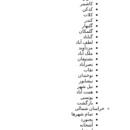
کاشمر
کدکن
کلات
کندر
گلبهار
گلمکان
گناباد
لطف آباد
مزدآوند
ملک آباد
نشتیفان
نصرآباد
نقاب
نوخندان
نیشابور
نیل شهر
همت آباد
یونسی
بازگشت
خراسان شمالی
تمام شهر‌ها
بجنورد
آشخانه