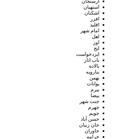
ارسنجان
استهبان
اشکنان
افزر
اقلید
امام شهر
اهل
اوز
ایج
ایزدخواست
باب انار
بالاده
بنارویه
بهمن
بوانات
بیرم
بیضا
جنت شهر
جهرم
جویم
حسن آباد
خان زنیان
خاوران
خرامه