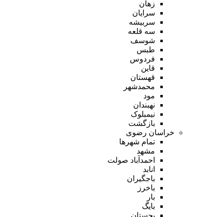
زهان
سرایان
سربیشه
سه قلعه
شوسف
طبس
فردوس
قاین
قهستان
محمدشهر
مود
نهبندان
نیمبلوک
بازگشت
خراسان رضوی
تمام شهر‌ها
مشهد
احمدآباد صولت
انابد
باجگیران
باخرز
بار
بایگ
بجستان