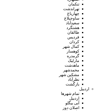
تنکمان
تهراندشت
چهارباغ
ساوجبلاغ
سعیدآباد
هشتگرد
طالقان
فردیس
کردان
کمال شهر
کوهسار
گرمدره
مارلیک
ماهدشت
محمدشهر
مشکین شهر
نظرآباد
بازگشت
اردبیل
تمام شهر‌ها
اردبیل
آبی بیگلو
اصلان دوز