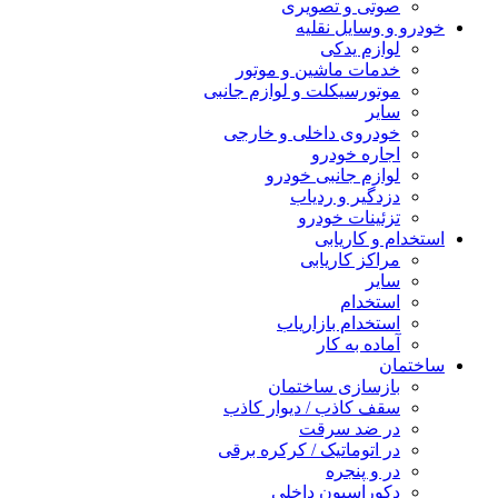
صوتی و تصویری
خودرو و وسایل نقلیه
لوازم یدکی
خدمات ماشین و موتور
موتورسیکلت و لوازم جانبی
سایر
خودروی داخلی و خارجی
اجاره خودرو
لوازم جانبی خودرو
دزدگیر و ردیاب
تزئینات خودرو
استخدام و کاریابی
مراکز کاریابی
سایر
استخدام
استخدام بازاریاب
آماده به کار
ساختمان
بازسازی ساختمان
سقف کاذب / دیوار کاذب
در ضد سرقت
در اتوماتیک / کرکره برقی
در و پنجره
دکوراسیون داخلی