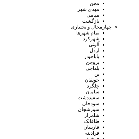
مجن
مهدی شهر
میامی
بازگشت
چهارمحال و بختیاری
تمام شهر‌ها
شهرکرد
آلونی
اردل
باباحیدر
بروجن
بلداجی
بن
جونقان
چلگرد
سامان
سفیددشت
سودجان
سورشجان
شلمزار
طاقانک
فارسان
فرادبنه
فرخ شهر