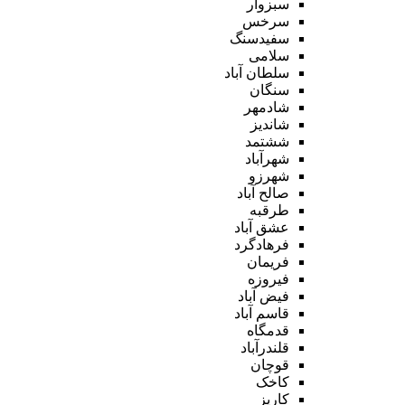
سبزوار
سرخس
سفیدسنگ
سلامی
سلطان آباد
سنگان
شادمهر
شاندیز
ششتمد
شهرآباد
شهرزو
صالح آباد
طرقبه
عشق آباد
فرهادگرد
فریمان
فیروزه
فیض آباد
قاسم آباد
قدمگاه
قلندرآباد
قوچان
کاخک
کاریز