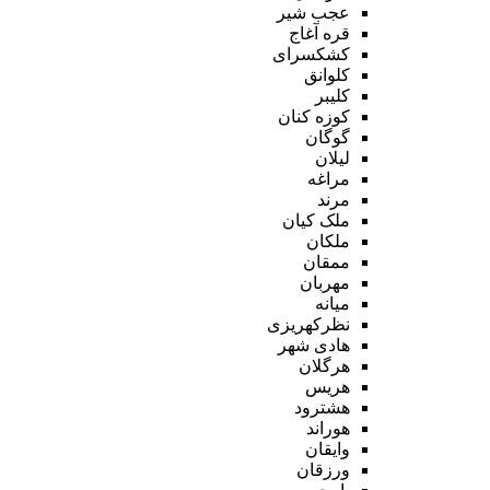
عجب شیر
قره آغاج
کشکسرای
کلوانق
کلیبر
کوزه کنان
گوگان
لیلان
مراغه
مرند
ملک کیان
ملکان
ممقان
مهربان
میانه
نظرکهریزی
هادی شهر
هرگلان
هریس
هشترود
هوراند
وایقان
ورزقان