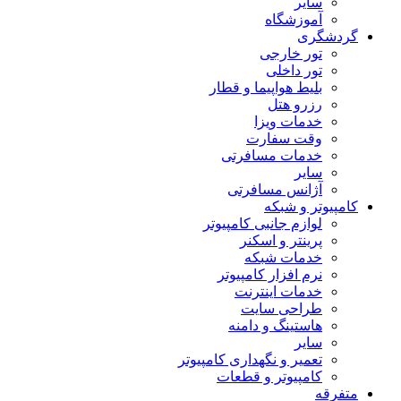
سایر
آموزشگاه
گردشگری
تور خارجی
تور داخلی
بلیط هواپیما و قطار
رزرو هتل
خدمات ویزا
وقت سفارت
خدمات مسافرتی
سایر
آژانس مسافرتی
کامپیوتر و شبکه
لوازم جانبی کامپیوتر
پرینتر و اسکنر
خدمات شبکه
نرم افزار کامپیوتر
خدمات اینترنت
طراحی سایت
هاستینگ و دامنه
سایر
تعمیر و نگهداری کامپیوتر
کامپیوتر و قطعات
متفرقه