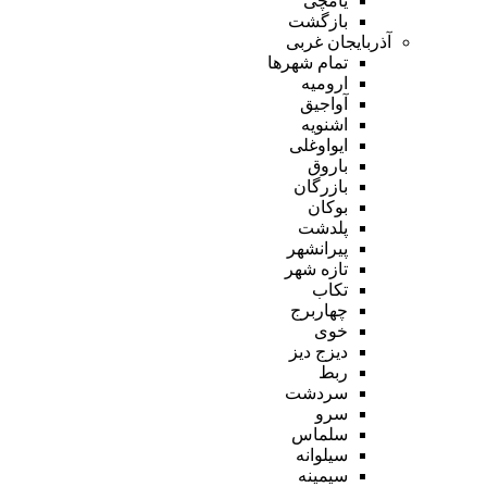
یامچی
بازگشت
آذربایجان غربی
تمام شهر‌ها
ارومیه
آواجیق
اشنویه
ایواوغلی
باروق
بازرگان
بوکان
پلدشت
پیرانشهر
تازه شهر
تکاب
چهاربرج
خوی
دیزج دیز
ربط
سردشت
سرو
سلماس
سیلوانه
سیمینه