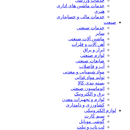
خدمات ورزشی
خدمات ماشین های اداری
هنری
خدمات مالی و حسابداری
صنعت
خدمات صنعتی
سایر
ماشین آلات صنعتی
آهن آلات و فلزات
ابزار و یراق
لوازم صنعتی
ضایعات صنعتی
آب و فاضلاب
مواد شیمیایی و معدنی
تولید مواد غذایی
بسته بندی کالا
اتوماسیون صنعتی
برق و الکترونیک
لوازم و تجهیزات معدن
کشاورزی و دامداری
لوازم الکترونیکی
سیم کارت
گوشی موبایل
لپ تاپ و تبلت