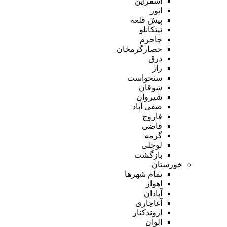
اسفراین
ایور
پیش قلعه
تیتکانلو
جاجرم
حصارگرمخان
درق
راز
سنخواست
شوقان
شیروان
صفی آباد
فاروج
قاضی
گرمه
لوجلی
بازگشت
خوزستان
تمام شهر‌ها
اهواز
آبادان
آغاجاری
اروندکنار
الوان