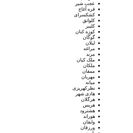
عجب شیر
قره آغاج
کشکسرای
کلوانق
کلیبر
کوزه کنان
گوگان
لیلان
مراغه
مرند
ملک کیان
ملکان
ممقان
مهربان
میانه
نظرکهریزی
هادی شهر
هرگلان
هریس
هشترود
هوراند
وایقان
ورزقان