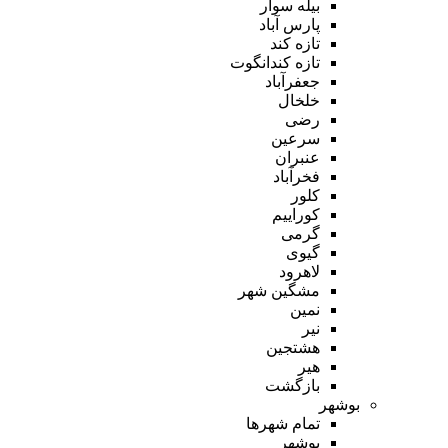
بیله سوار
پارس آباد
تازه کند
تازه کندانگوت
جعفرآباد
خلخال
رضی
سرعین
عنبران
فخرآباد
کلور
کوراییم
گرمی
گیوی
لاهرود
مشگین شهر
نمین
نیر
هشتجین
هیر
بازگشت
بوشهر
تمام شهر‌ها
بوشهر