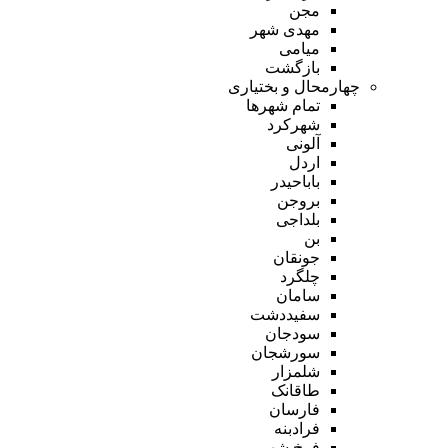
مجن
مهدی شهر
میامی
بازگشت
چهارمحال و بختیاری
تمام شهر‌ها
شهرکرد
آلونی
اردل
باباحیدر
بروجن
بلداجی
بن
جونقان
چلگرد
سامان
سفیددشت
سودجان
سورشجان
شلمزار
طاقانک
فارسان
فرادبنه
فرخ شهر