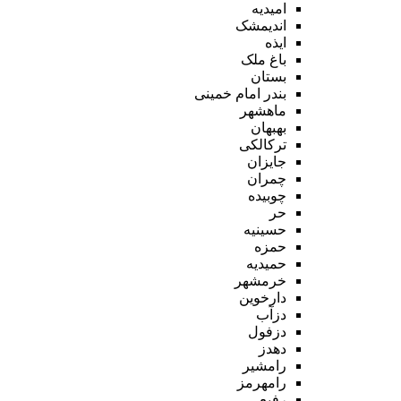
امیدیه
اندیمشک
ایذه
باغ ملک
بستان
بندر امام خمینی
ماهشهر
بهبهان
ترکالکی
جایزان
چمران
چوبیده
حر
حسینیه
حمزه
حمیدیه
خرمشهر
دارخوین
دزآب
دزفول
دهدز
رامشیر
رامهرمز
رفیع