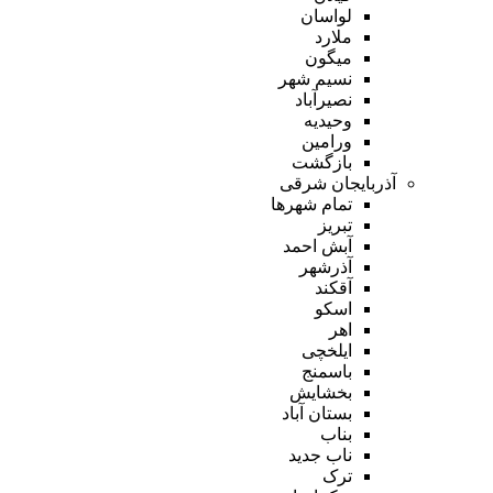
لواسان
ملارد
میگون
نسیم شهر
نصیرآباد
وحیدیه
ورامین
بازگشت
آذربایجان شرقی
تمام شهر‌ها
تبریز
آبش احمد
آذرشهر
آقکند
اسکو
اهر
ایلخچی
باسمنج
بخشایش
بستان آباد
بناب
ناب جدید
ترک