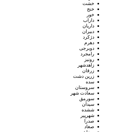
خشت
خنج
خور
داراب
داریان
دبیران
دژکرد
دهرم
دوبرجی
رامجرد
رونیز
زاهدشهر
زرقان
زرین دشت
سده
سروستان
سعادت شهر
سورمق
سیدان
ششده
شهرپیر
صدرا
صغاد