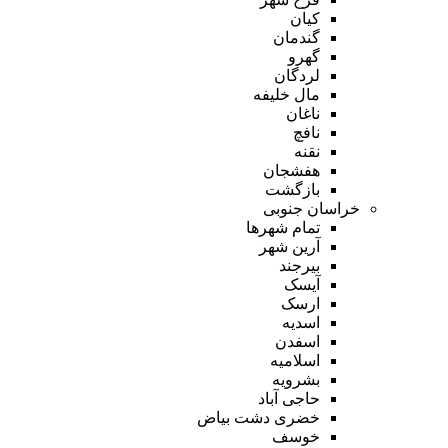
کیان
گندمان
گهرو
لردگان
مال خلیفه
ناغان
نافچ
نقنه
هفشجان
بازگشت
خراسان جنوبی
تمام شهر‌ها
آرین شهر
بیرجند
آیسک
ارسک
اسدیه
اسفدن
اسلامیه
بشرویه
حاجی آباد
خضری دشت بیاض
خوسف