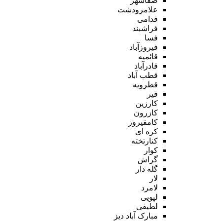
صفاشهر
علامرودشت
فدامی
فراشبند
فسا
فیروزآباد
قائمیه
قادرآباد
قطب آباد
قطرویه
قیر
کارزین
کازرون
کامفیروز
کره ای
کنارتخته
کوار
گراش
گله دار
لار
لامرد
لپویی
لطیفی
مبارک آباد دیز