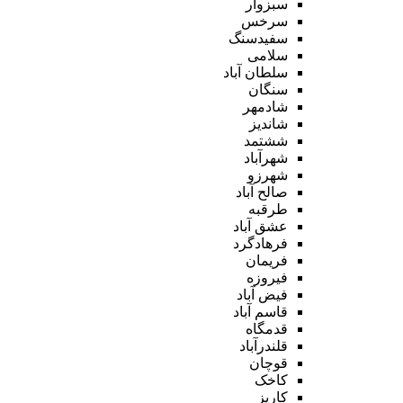
سبزوار
سرخس
سفیدسنگ
سلامی
سلطان آباد
سنگان
شادمهر
شاندیز
ششتمد
شهرآباد
شهرزو
صالح آباد
طرقبه
عشق آباد
فرهادگرد
فریمان
فیروزه
فیض آباد
قاسم آباد
قدمگاه
قلندرآباد
قوچان
کاخک
کاریز