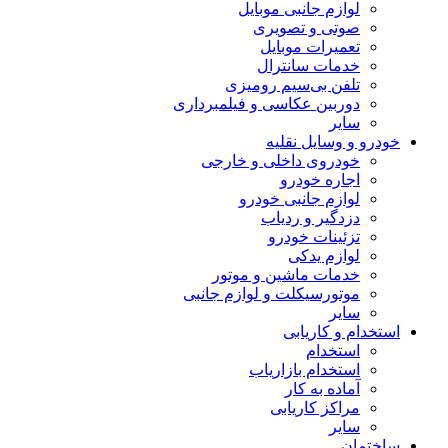
لوازم جانبی موبایل
صوتی و تصویری
تعمیرات موبایل
خدمات سانترال
تلفن بی‌سیم رومیزی
دوربین عکاسی و فیلمبرداری
سایر
خودرو و وسایل نقلیه
خودروی داخلی و خارجی
اجاره خودرو
لوازم جانبی خودرو
دزدگیر و ردیاب
تزئینات خودرو
لوازم یدکی
خدمات ماشین و موتور
موتورسیکلت و لوازم جانبی
سایر
استخدام و کاریابی
استخدام
استخدام بازاریاب
آماده به کار
مراکز کاریابی
سایر
ساختمان