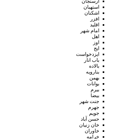
ارسنجان
استهبان
اشکنان
افزر
اقلید
امام شهر
اهل
اوز
ایج
ایزدخواست
باب انار
بالاده
بنارویه
بهمن
بوانات
بیرم
بیضا
جنت شهر
جهرم
جویم
حسن آباد
خان زنیان
خاوران
خرامه