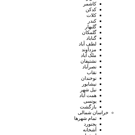
کاشمر
کدکن
کلات
کندر
گلبهار
گلمکان
گناباد
لطف آباد
مزدآوند
ملک آباد
نشتیفان
نصرآباد
نقاب
نوخندان
نیشابور
نیل شهر
همت آباد
یونسی
بازگشت
خراسان شمالی
تمام شهر‌ها
بجنورد
آشخانه