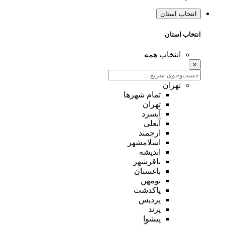
انتخاب استان
انتخاب استان
انتخاب همه
×
تهران
تمام شهر‌ها
تهران
آبسرد
آبعلی
ارجمند
اسلامشهر
اندیشه
باقرشهر
باغستان
بومهن
پاکدشت
پردیس
پرند
پیشوا