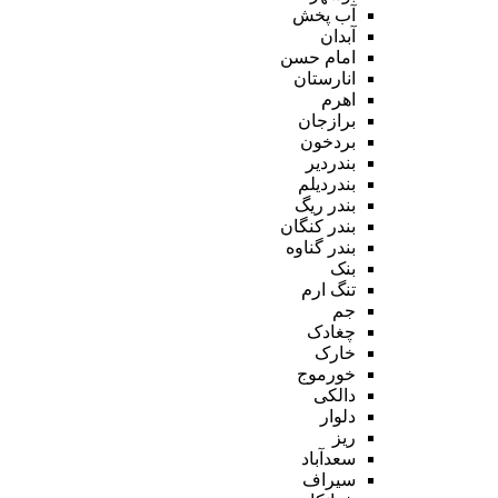
آب پخش
آبدان
امام حسن
انارستان
اهرم
برازجان
بردخون
بندردیر
بندردیلم
بندر ریگ
بندر کنگان
بندر گناوه
بنک
تنگ ارم
جم
چغادک
خارک
خورموج
دالکی
دلوار
ریز
سعدآباد
سیراف