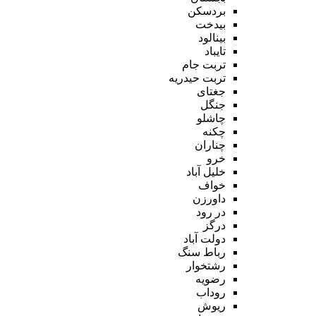
بردسکن
بیدخت
بینالود
تایباد
تربت جام
تربت حیدریه
جغتای
جنگل
چاشلو
چکنه
چناران
خرو
خلیل آباد
خواف
داورزن
در رود
درگز
دولت آباد
رباط سنگ
رشتخوار
رضویه
روداب
ریوش