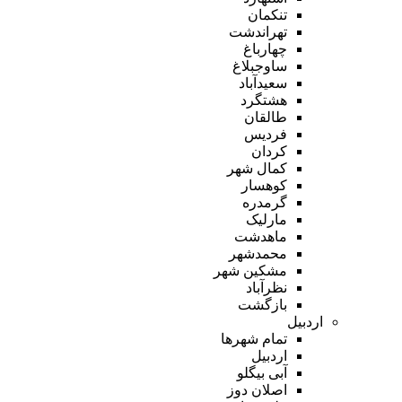
تنکمان
تهراندشت
چهارباغ
ساوجبلاغ
سعیدآباد
هشتگرد
طالقان
فردیس
کردان
کمال شهر
کوهسار
گرمدره
مارلیک
ماهدشت
محمدشهر
مشکین شهر
نظرآباد
بازگشت
اردبیل
تمام شهر‌ها
اردبیل
آبی بیگلو
اصلان دوز