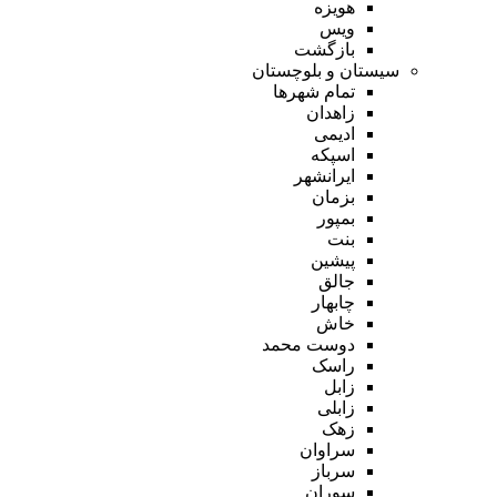
هویزه
ویس
بازگشت
سیستان و بلوچستان
تمام شهر‌ها
زاهدان
ادیمی
اسپکه
ایرانشهر
بزمان
بمپور
بنت
پیشین
جالق
چابهار
خاش
دوست محمد
راسک
زابل
زابلی
زهک
سراوان
سرباز
سوران