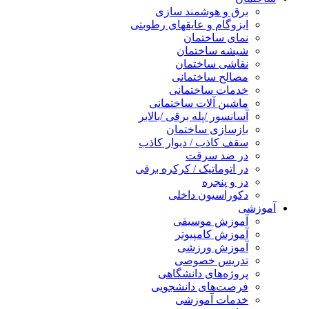
برق و هوشمند سازی
ایزوگام و عایقهای رطوبتی
نمای ساختمان
شیشه ساختمان
نقاشی ساختمان
مصالح ساختمانی
خدمات ساختمانی
ماشین آلات ساختمانی
آسانسور /پله برقی /بالابر
بازسازی ساختمان
سقف کاذب / دیوار کاذب
در ضد سرقت
در اتوماتیک / کرکره برقی
در و پنجره
دکوراسیون داخلی
آموزشی
آموزش موسیقی
آموزش کامپیوتر
آموزش ورزشی
تدریس خصوصی
پروژه‌های دانشگاهی
فرصت‌های دانشجویی
خدمات آموزشی