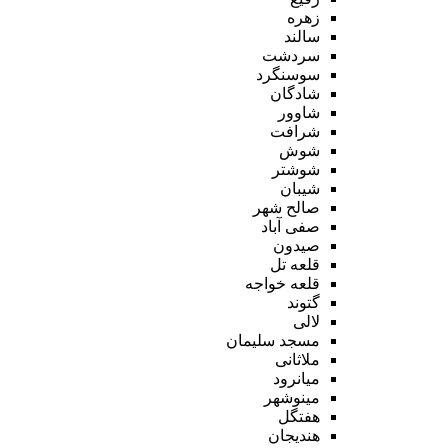
زهره
سالند
سردشت
سوسنگرد
شادگان
شاوور
شرافت
شوش
شوشتر
شیبان
صالح شهر
صفی آباد
صیدون
قلعه تل
قلعه خواجه
گتوند
لالی
مسجد سلیمان
ملاثانی
میانرود
مینوشهر
هفتگل
هندیجان