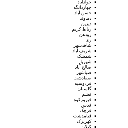
جوادآباد
چهاردانگه
حسن آباد
دماوند
دیزین
رباط کریم
رودهن
ری
شاهدشهر
شریف آباد
شمشک
شهریار
صالح آباد
صباشهر
صفادشت
فردوسیه
گلستان
فشم
فیروزکوه
قدس
قرچک
قیامدشت
کهریزک
کیلان