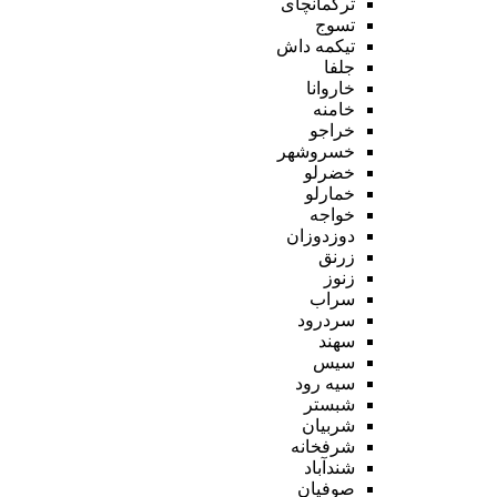
ترکمانچای
تسوج
تیکمه داش
جلفا
خاروانا
خامنه
خراجو
خسروشهر
خضرلو
خمارلو
خواجه
دوزدوزان
زرنق
زنوز
سراب
سردرود
سهند
سیس
سیه رود
شبستر
شربیان
شرفخانه
شندآباد
صوفیان