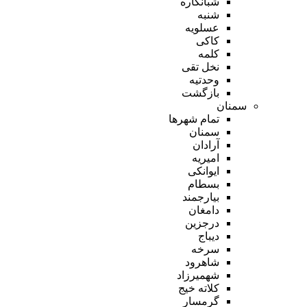
شبانکاره
شنبه
عسلویه
کاکی
کلمه
نخل تقی
وحدتیه
بازگشت
سمنان
تمام شهر‌ها
سمنان
آرادان
امیریه
ایوانکی
بسطام
بیارجمند
دامغان
درجزین
دیباج
سرخه
شاهرود
شهمیرزاد
کلاته خیج
گرمسار