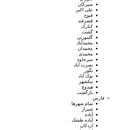
سیرکان
علی اکبر
فنوج
قصرقند
کنارک
گشت
گلمورتی
محمدآباد
محمدان
محمدی
میرجاوه
نصرت آباد
نگور
نوک آباد
نیکشهر
هیدوچ
بازگشت
فارس
تمام شهر‌ها
شیراز
آباده
آباده طشک
اردکان