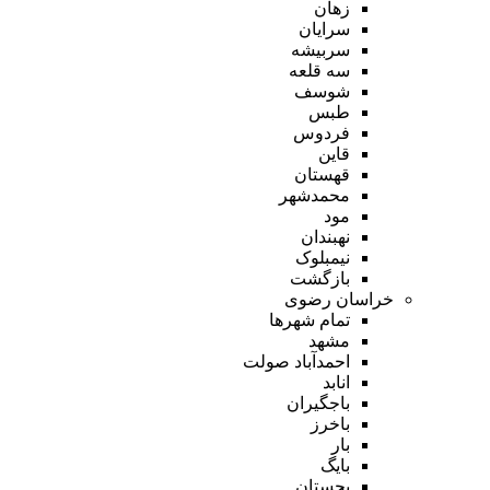
زهان
سرایان
سربیشه
سه قلعه
شوسف
طبس
فردوس
قاین
قهستان
محمدشهر
مود
نهبندان
نیمبلوک
بازگشت
خراسان رضوی
تمام شهر‌ها
مشهد
احمدآباد صولت
انابد
باجگیران
باخرز
بار
بایگ
بجستان