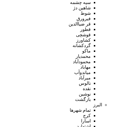
سیه چشمه
شاهین دژ
شوط
فیرورق
قر ضیاالدین
قطور
قوشچی
کشاورز
گردکشانه
ماکو
محمدیار
محمودآباد
مهاباد
میاندوآب
میرآباد
نالوس
نقده
نوشین
بازگشت
البرز
تمام شهر‌ها
کرج
اسارا
اشتهارد