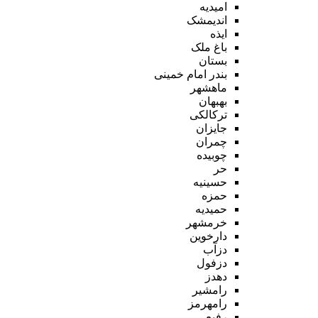
امیدیه
اندیمشک
ایذه
باغ ملک
بستان
بندر امام خمینی
ماهشهر
بهبهان
ترکالکی
جایزان
چمران
چوبیده
حر
حسینیه
حمزه
حمیدیه
خرمشهر
دارخوین
دزآب
دزفول
دهدز
رامشیر
رامهرمز
رفیع