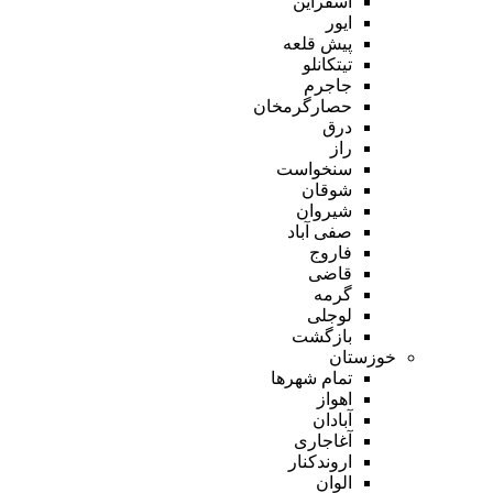
اسفراین
ایور
پیش قلعه
تیتکانلو
جاجرم
حصارگرمخان
درق
راز
سنخواست
شوقان
شیروان
صفی آباد
فاروج
قاضی
گرمه
لوجلی
بازگشت
خوزستان
تمام شهر‌ها
اهواز
آبادان
آغاجاری
اروندکنار
الوان