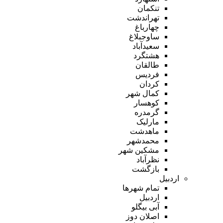
تنکمان
تهراندشت
چهارباغ
ساوجبلاغ
سعیدآباد
هشتگرد
طالقان
فردیس
کردان
کمال شهر
کوهسار
گرمدره
مارلیک
ماهدشت
محمدشهر
مشکین شهر
نظرآباد
بازگشت
اردبیل
تمام شهر‌ها
اردبیل
آبی بیگلو
اصلان دوز