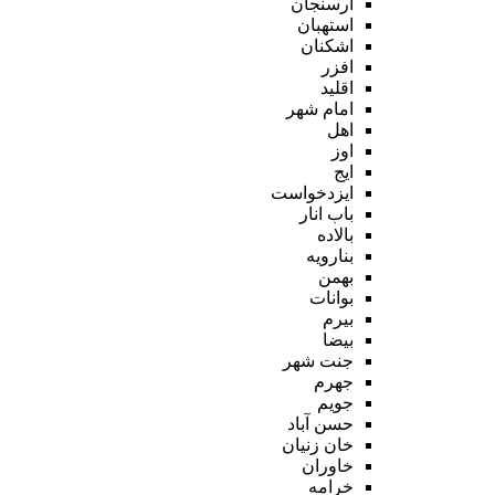
ارسنجان
استهبان
اشکنان
افزر
اقلید
امام شهر
اهل
اوز
ایج
ایزدخواست
باب انار
بالاده
بنارویه
بهمن
بوانات
بیرم
بیضا
جنت شهر
جهرم
جویم
حسن آباد
خان زنیان
خاوران
خرامه