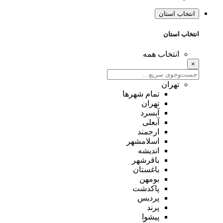
انتخاب استان
انتخاب استان
انتخاب همه
×
تهران
تمام شهر‌ها
تهران
آبسرد
آبعلی
ارجمند
اسلامشهر
اندیشه
باقرشهر
باغستان
بومهن
پاکدشت
پردیس
پرند
پیشوا