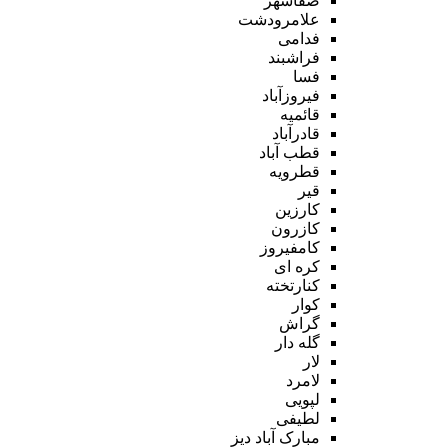
صفاشهر
علامرودشت
فدامی
فراشبند
فسا
فیروزآباد
قائمیه
قادرآباد
قطب آباد
قطرویه
قیر
کارزین
کازرون
کامفیروز
کره ای
کنارتخته
کوار
گراش
گله دار
لار
لامرد
لپویی
لطیفی
مبارک آباد دیز