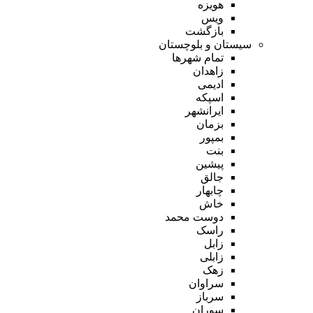
هویزه
ویس
بازگشت
سیستان و بلوچستان
تمام شهر‌ها
زاهدان
ادیمی
اسپکه
ایرانشهر
بزمان
بمپور
بنت
پیشین
جالق
چابهار
خاش
دوست محمد
راسک
زابل
زابلی
زهک
سراوان
سرباز
سوران