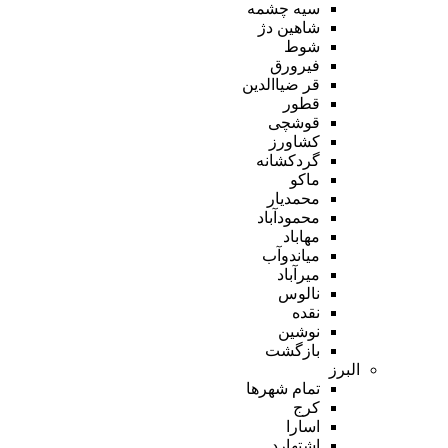
سیه چشمه
شاهین دژ
شوط
فیرورق
قر ضیاالدین
قطور
قوشچی
کشاورز
گردکشانه
ماکو
محمدیار
محمودآباد
مهاباد
میاندوآب
میرآباد
نالوس
نقده
نوشین
بازگشت
البرز
تمام شهر‌ها
کرج
اسارا
اشتهارد