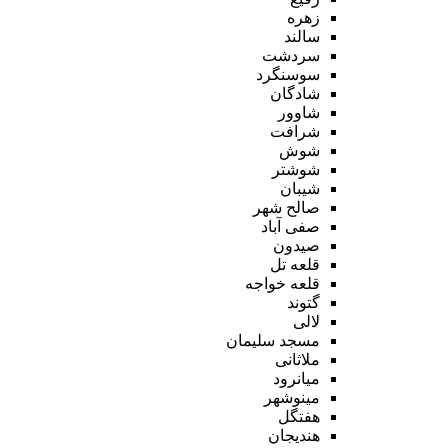
زهره
سالند
سردشت
سوسنگرد
شادگان
شاوور
شرافت
شوش
شوشتر
شیبان
صالح شهر
صفی آباد
صیدون
قلعه تل
قلعه خواجه
گتوند
لالی
مسجد سلیمان
ملاثانی
میانرود
مینوشهر
هفتگل
هندیجان