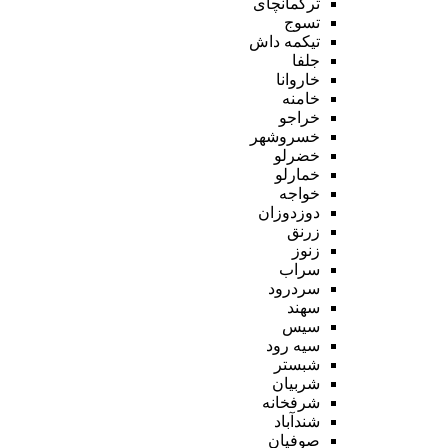
ترکمانچای
تسوج
تیکمه داش
جلفا
خاروانا
خامنه
خراجو
خسروشهر
خضرلو
خمارلو
خواجه
دوزدوزان
زرنق
زنوز
سراب
سردرود
سهند
سیس
سیه رود
شبستر
شربیان
شرفخانه
شندآباد
صوفیان