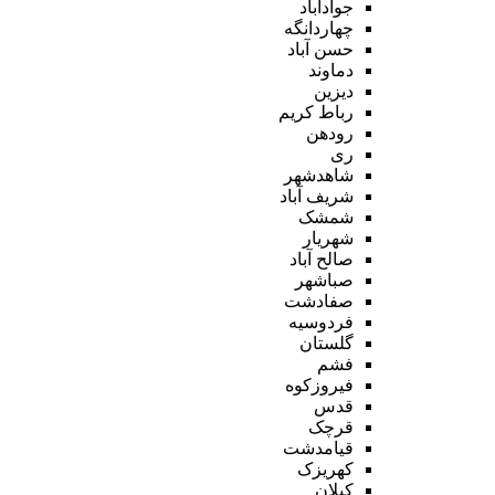
جوادآباد
چهاردانگه
حسن آباد
دماوند
دیزین
رباط کریم
رودهن
ری
شاهدشهر
شریف آباد
شمشک
شهریار
صالح آباد
صباشهر
صفادشت
فردوسیه
گلستان
فشم
فیروزکوه
قدس
قرچک
قیامدشت
کهریزک
کیلان