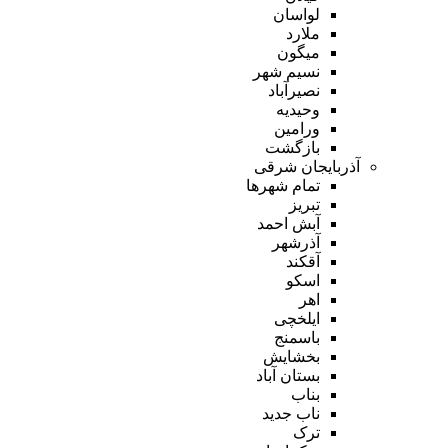
لواسان
ملارد
میگون
نسیم شهر
نصیرآباد
وحیدیه
ورامین
بازگشت
آذربایجان شرقی
تمام شهر‌ها
تبریز
آبش احمد
آذرشهر
آقکند
اسکو
اهر
ایلخچی
باسمنج
بخشایش
بستان آباد
بناب
ناب جدید
ترک