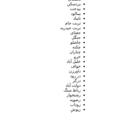
بردسکن
بیدخت
بینالود
تایباد
تربت جام
تربت حیدریه
جغتای
جنگل
چاشلو
چکنه
چناران
خرو
خلیل آباد
خواف
داورزن
در رود
درگز
دولت آباد
رباط سنگ
رشتخوار
رضویه
روداب
ریوش