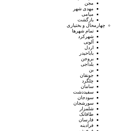
مجن
مهدی شهر
میامی
بازگشت
چهارمحال و بختیاری
تمام شهر‌ها
شهرکرد
آلونی
اردل
باباحیدر
بروجن
بلداجی
بن
جونقان
چلگرد
سامان
سفیددشت
سودجان
سورشجان
شلمزار
طاقانک
فارسان
فرادبنه
فرخ شهر