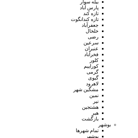
بیله سوار
پارس آباد
تازه کند
تازه کندانگوت
جعفرآباد
خلخال
رضی
سرعین
عنبران
فخرآباد
کلور
کوراییم
گرمی
گیوی
لاهرود
مشگین شهر
نمین
نیر
هشتجین
هیر
بازگشت
بوشهر
تمام شهر‌ها
بوشهر