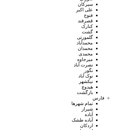
سیرکان
علی اکبر
فنوج
قصرقند
کنارک
گشت
گلمورتی
محمدآباد
محمدان
محمدی
میرجاوه
نصرت آباد
نگور
نوک آباد
نیکشهر
هیدوچ
بازگشت
فارس
تمام شهر‌ها
شیراز
آباده
آباده طشک
اردکان