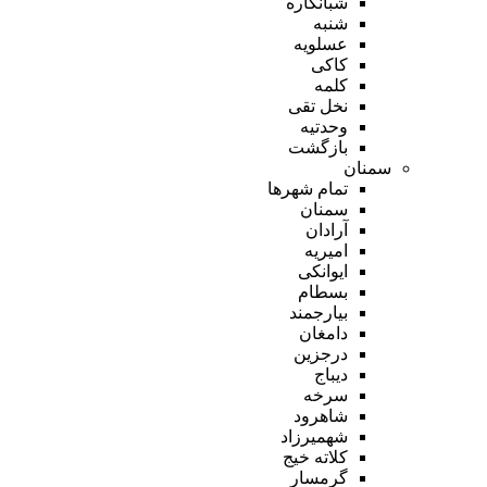
شبانکاره
شنبه
عسلویه
کاکی
کلمه
نخل تقی
وحدتیه
بازگشت
سمنان
تمام شهر‌ها
سمنان
آرادان
امیریه
ایوانکی
بسطام
بیارجمند
دامغان
درجزین
دیباج
سرخه
شاهرود
شهمیرزاد
کلاته خیج
گرمسار