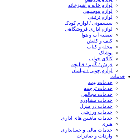
لوازم خانه و آشپزخانه
لوازم موسیقی
لوازم تزئینی
سیسمونی / لوازم کودک
لوازم اداری فروشگاهی
تصفیه آب و هوا
کیف و کفش
مجله و کتاب
پوشاک
کالای خواب
فرش / گلیم / قالیچه
لوازم چوبی / مبلمان
خدمات
خدمات بیمه
خدمات ترجمه
خدمات مجالس
خدمات مشاوره
خدمات در منزل
خدمات ورزشی
خدمات ماشین های اداری
هنری
خدمات مالی و حسابداری
واردات و صادرات