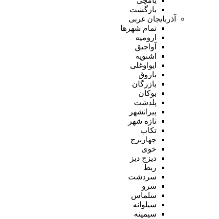
یامچی
بازگشت
آذربایجان غربی
تمام شهر‌ها
ارومیه
آواجیق
اشنویه
ایواوغلی
باروق
بازرگان
بوکان
پلدشت
پیرانشهر
تازه شهر
تکاب
چهاربرج
خوی
دیزج دیز
ربط
سردشت
سرو
سلماس
سیلوانه
سیمینه