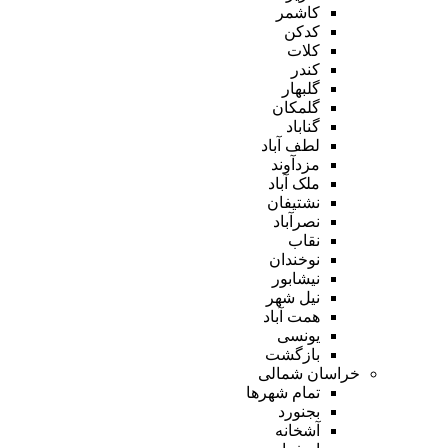
کاشمر
کدکن
کلات
کندر
گلبهار
گلمکان
گناباد
لطف آباد
مزدآوند
ملک آباد
نشتیفان
نصرآباد
نقاب
نوخندان
نیشابور
نیل شهر
همت آباد
یونسی
بازگشت
خراسان شمالی
تمام شهر‌ها
بجنورد
آشخانه