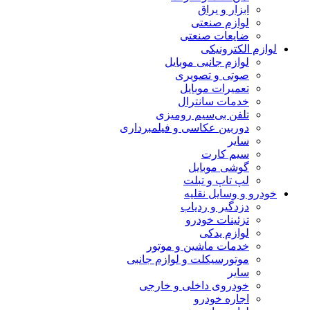
ابزار و یراق
لوازم صنعتی
ضایعات صنعتی
لوازم الکترونیکی
لوازم جانبی موبایل
صوتی و تصویری
تعمیرات موبایل
خدمات سانترال
تلفن بی‌سیم رومیزی
دوربین عکاسی و فیلمبرداری
سایر
سیم کارت
گوشی موبایل
لپ تاپ و تبلت
خودرو و وسایل نقلیه
دزدگیر و ردیاب
تزئینات خودرو
لوازم یدکی
خدمات ماشین و موتور
موتورسیکلت و لوازم جانبی
سایر
خودروی داخلی و خارجی
اجاره خودرو