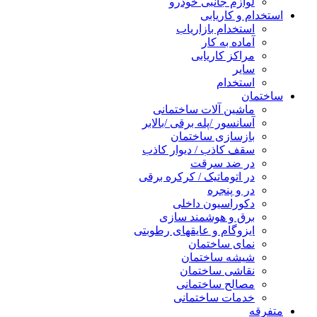
لوازم جانبی خودرو
استخدام و کاریابی
استخدام بازاریاب
آماده به کار
مراکز کاریابی
سایر
استخدام
ساختمان
ماشین آلات ساختمانی
آسانسور /پله برقی /بالابر
بازسازی ساختمان
سقف کاذب / دیوار کاذب
در ضد سرقت
در اتوماتیک / کرکره برقی
در و پنجره
دکوراسیون داخلی
برق و هوشمند سازی
ایزوگام و عایقهای رطوبتی
نمای ساختمان
شیشه ساختمان
نقاشی ساختمان
مصالح ساختمانی
خدمات ساختمانی
متفرقه