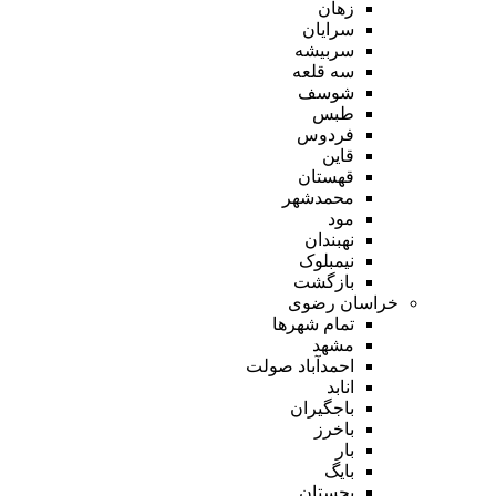
زهان
سرایان
سربیشه
سه قلعه
شوسف
طبس
فردوس
قاین
قهستان
محمدشهر
مود
نهبندان
نیمبلوک
بازگشت
خراسان رضوی
تمام شهر‌ها
مشهد
احمدآباد صولت
انابد
باجگیران
باخرز
بار
بایگ
بجستان