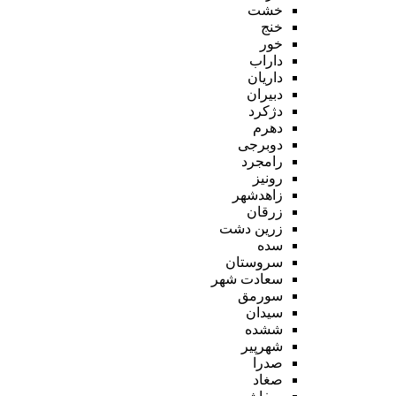
خشت
خنج
خور
داراب
داریان
دبیران
دژکرد
دهرم
دوبرجی
رامجرد
رونیز
زاهدشهر
زرقان
زرین دشت
سده
سروستان
سعادت شهر
سورمق
سیدان
ششده
شهرپیر
صدرا
صغاد