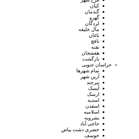
کیان
گندمان
گهرو
لردگان
مال خلیفه
ناغان
نافچ
نقنه
هفشجان
بازگشت
خراسان جنوبی
تمام شهر‌ها
آرین شهر
بیرجند
آیسک
ارسک
اسدیه
اسفدن
اسلامیه
بشرویه
حاجی آباد
خضری دشت بیاض
خوسف