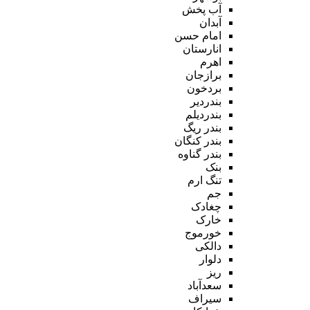
آب پخش
آبدان
امام حسن
انارستان
اهرم
برازجان
بردخون
بندردیر
بندردیلم
بندر ریگ
بندر کنگان
بندر گناوه
بنک
تنگ ارم
جم
چغادک
خارک
خورموج
دالکی
دلوار
ریز
سعدآباد
سیراف