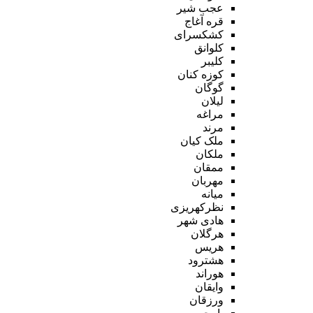
عجب شیر
قره آغاج
کشکسرای
کلوانق
کلیبر
کوزه کنان
گوگان
لیلان
مراغه
مرند
ملک کیان
ملکان
ممقان
مهربان
میانه
نظرکهریزی
هادی شهر
هرگلان
هریس
هشترود
هوراند
وایقان
ورزقان