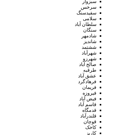
سبزوار
سرخس
سفیدسنگ
سلامی
سلطان آباد
سنگان
شادمهر
شاندیز
ششتمد
شهرآباد
شهرزو
صالح آباد
طرقبه
عشق آباد
فرهادگرد
فریمان
فیروزه
فیض آباد
قاسم آباد
قدمگاه
قلندرآباد
قوچان
کاخک
کاریز