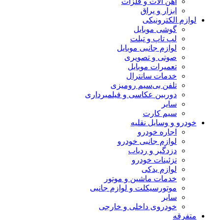
آهن آلات و فلزات
ابزار و یراق
لوازم الکترونیکی
گوشی موبایل
لپ تاپ و تبلت
لوازم جانبی موبایل
صوتی و تصویری
تعمیرات موبایل
خدمات سانترال
تلفن بی‌سیم رومیزی
دوربین عکاسی و فیلمبرداری
سایر
سیم کارت
خودرو و وسایل نقلیه
اجاره خودرو
لوازم جانبی خودرو
دزدگیر و ردیاب
تزئینات خودرو
لوازم یدکی
خدمات ماشین و موتور
موتورسیکلت و لوازم جانبی
سایر
خودروی داخلی و خارجی
متفرقه