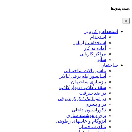
دسته‌بندی‌ها
×
استخدام و کاریابی
استخدام
استخدام بازاریاب
آماده به کار
مراکز کاریابی
سایر
ساختمان
ماشین آلات ساختمانی
آسانسور /پله برقی /بالابر
بازسازی ساختمان
سقف کاذب / دیوار کاذب
در ضد سرقت
در اتوماتیک / کرکره برقی
در و پنجره
دکوراسیون داخلی
برق و هوشمند سازی
ایزوگام و عایقهای رطوبتی
نمای ساختمان