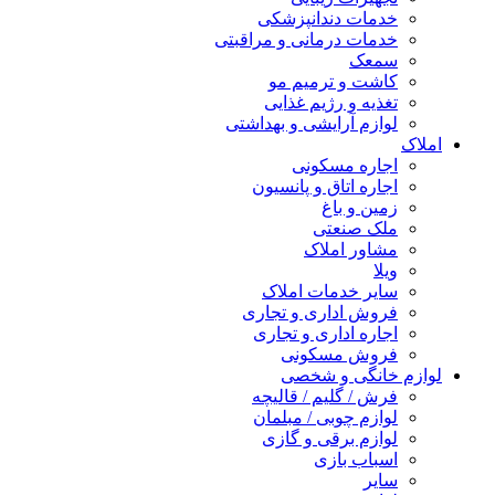
خدمات دندانپزشکی
خدمات درمانی و مراقبتی
سمعک
کاشت و ترمیم مو
تغذیه و رژیم غذایی
لوازم آرایشی و بهداشتی
املاک
اجاره مسکونی
اجاره اتاق و پانسیون
زمین و باغ
ملک صنعتی
مشاور املاک
ویلا
سایر خدمات املاک
فروش اداری و تجاری
اجاره اداری و تجاری
فروش مسکونی
لوازم خانگی و شخصی
فرش / گلیم / قالیچه
لوازم چوبی / مبلمان
لوازم برقی و گازی
اسباب بازی
سایر