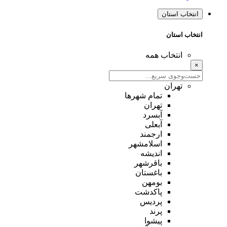
انتخاب استان
انتخاب استان
انتخاب همه
×
تهران
تمام شهر‌ها
تهران
آبسرد
آبعلی
ارجمند
اسلامشهر
اندیشه
باقرشهر
باغستان
بومهن
پاکدشت
پردیس
پرند
پیشوا