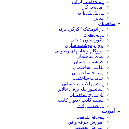
استخدام بازاریاب
آماده به کار
مراکز کاریابی
سایر
ساختمان
در اتوماتیک / کرکره برقی
در و پنجره
دکوراسیون داخلی
برق و هوشمند سازی
ایزوگام و عایقهای رطوبتی
نمای ساختمان
شیشه ساختمان
نقاشی ساختمان
مصالح ساختمانی
خدمات ساختمانی
ماشین آلات ساختمانی
آسانسور /پله برقی /بالابر
بازسازی ساختمان
سقف کاذب / دیوار کاذب
در ضد سرقت
آموزشی
آموزش درسی
آموزش حرفه و فن
آموزش تخصصی