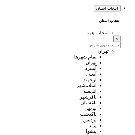
انتخاب استان
انتخاب استان
انتخاب همه
×
تهران
تمام شهر‌ها
تهران
آبسرد
آبعلی
ارجمند
اسلامشهر
اندیشه
باقرشهر
باغستان
بومهن
پاکدشت
پردیس
پرند
پیشوا