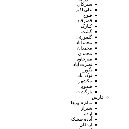
سیرکان
علی اکبر
فنوج
قصرقند
کنارک
گشت
گلمورتی
محمدآباد
محمدان
محمدی
میرجاوه
نصرت آباد
نگور
نوک آباد
نیکشهر
هیدوچ
بازگشت
فارس
تمام شهر‌ها
شیراز
آباده
آباده طشک
اردکان