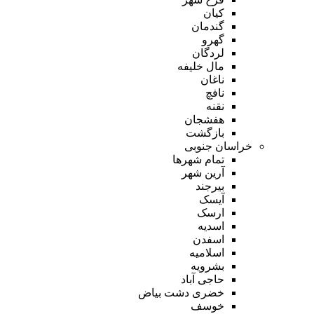
کیان
گندمان
گهرو
لردگان
مال خلیفه
ناغان
نافچ
نقنه
هفشجان
بازگشت
خراسان جنوبی
تمام شهر‌ها
آرین شهر
بیرجند
آیسک
ارسک
اسدیه
اسفدن
اسلامیه
بشرویه
حاجی آباد
خضری دشت بیاض
خوسف