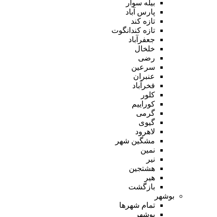
بیله سوار
پارس آباد
تازه کند
تازه کندانگوت
جعفرآباد
خلخال
رضی
سرعین
عنبران
فخرآباد
کلور
کوراییم
گرمی
گیوی
لاهرود
مشگین شهر
نمین
نیر
هشتجین
هیر
بازگشت
بوشهر
تمام شهر‌ها
بوشهر