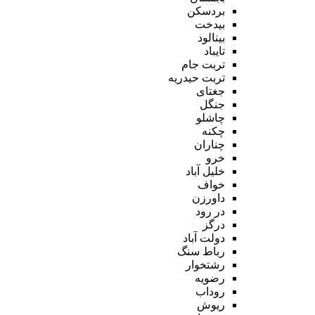
بردسکن
بیدخت
بینالود
تایباد
تربت جام
تربت حیدریه
جغتای
جنگل
چاشلو
چکنه
چناران
خرو
خلیل آباد
خواف
داورزن
در رود
درگز
دولت آباد
رباط سنگ
رشتخوار
رضویه
روداب
ریوش