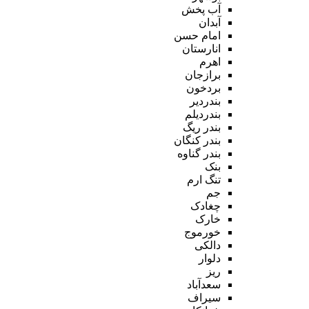
آب پخش
آبدان
امام حسن
انارستان
اهرم
برازجان
بردخون
بندردیر
بندردیلم
بندر ریگ
بندر کنگان
بندر گناوه
بنک
تنگ ارم
جم
چغادک
خارک
خورموج
دالکی
دلوار
ریز
سعدآباد
سیراف