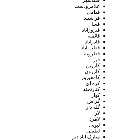
صفاشهر
علامرودشت
فدامی
فراشبند
فسا
فیروزآباد
قائمیه
قادرآباد
قطب آباد
قطرویه
قیر
کارزین
کازرون
کامفیروز
کره ای
کنارتخته
کوار
گراش
گله دار
لار
لامرد
لپویی
لطیفی
مبارک آباد دیز