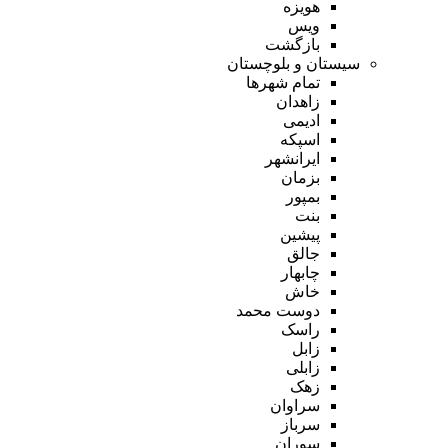
هویزه
ویس
بازگشت
سیستان و بلوچستان
تمام شهر‌ها
زاهدان
ادیمی
اسپکه
ایرانشهر
بزمان
بمپور
بنت
پیشین
جالق
چابهار
خاش
دوست محمد
راسک
زابل
زابلی
زهک
سراوان
سرباز
سوران