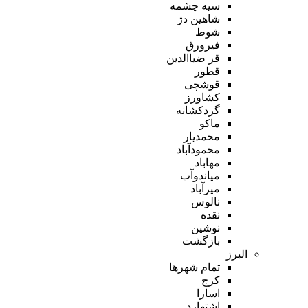
سیه چشمه
شاهین دژ
شوط
فیرورق
قر ضیاالدین
قطور
قوشچی
کشاورز
گردکشانه
ماکو
محمدیار
محمودآباد
مهاباد
میاندوآب
میرآباد
نالوس
نقده
نوشین
بازگشت
البرز
تمام شهر‌ها
کرج
اسارا
اشتهارد