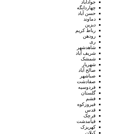
جوادآباد
چهاردانگه
حسن آباد
دماوند
دیزین
رباط کریم
رودهن
ری
شاهدشهر
شریف آباد
شمشک
شهریار
صالح آباد
صباشهر
صفادشت
فردوسیه
گلستان
فشم
فیروزکوه
قدس
قرچک
قیامدشت
کهریزک
کیلان