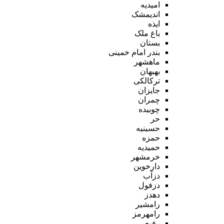
امیدیه
اندیمشک
ایذه
باغ ملک
بستان
بندر امام خمینی
ماهشهر
بهبهان
ترکالکی
جایزان
چمران
چوبیده
حر
حسینیه
حمزه
حمیدیه
خرمشهر
دارخوین
دزآب
دزفول
دهدز
رامشیر
رامهرمز
رفیع