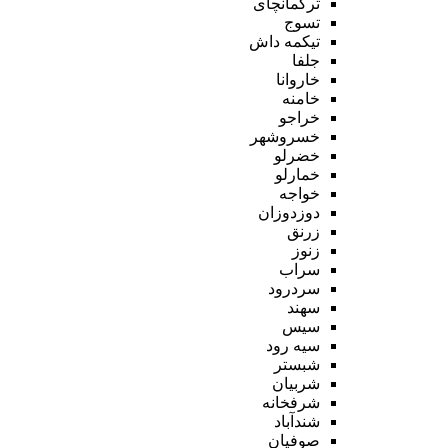
ترکمانچای
تسوج
تیکمه داش
جلفا
خاروانا
خامنه
خراجو
خسروشهر
خضرلو
خمارلو
خواجه
دوزدوزان
زرنق
زنوز
سراب
سردرود
سهند
سیس
سیه رود
شبستر
شربیان
شرفخانه
شندآباد
صوفیان