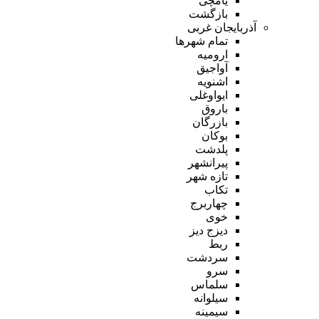
یامچی
بازگشت
آذربایجان غربی
تمام شهر‌ها
ارومیه
آواجیق
اشنویه
ایواوغلی
باروق
بازرگان
بوکان
پلدشت
پیرانشهر
تازه شهر
تکاب
چهاربرج
خوی
دیزج دیز
ربط
سردشت
سرو
سلماس
سیلوانه
سیمینه