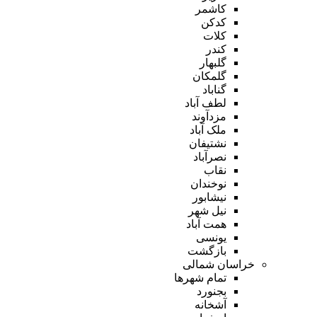
کاشمر
کدکن
کلات
کندر
گلبهار
گلمکان
گناباد
لطف آباد
مزدآوند
ملک آباد
نشتیفان
نصرآباد
نقاب
نوخندان
نیشابور
نیل شهر
همت آباد
یونسی
بازگشت
خراسان شمالی
تمام شهر‌ها
بجنورد
آشخانه