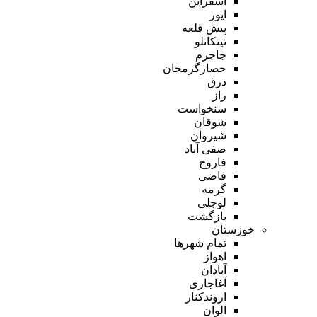
اسفراین
ایور
پیش قلعه
تیتکانلو
جاجرم
حصارگرمخان
درق
راز
سنخواست
شوقان
شیروان
صفی آباد
فاروج
قاضی
گرمه
لوجلی
بازگشت
خوزستان
تمام شهر‌ها
اهواز
آبادان
آغاجاری
اروندکنار
الوان