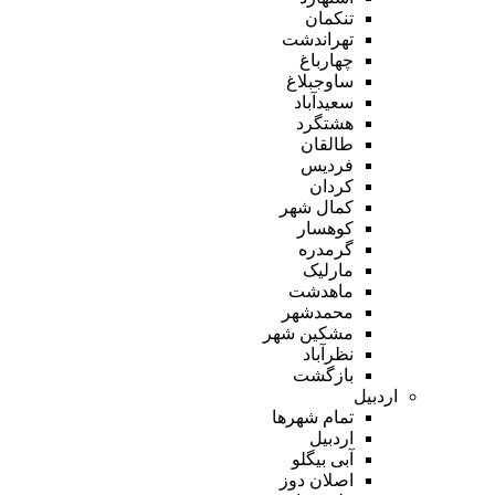
تنکمان
تهراندشت
چهارباغ
ساوجبلاغ
سعیدآباد
هشتگرد
طالقان
فردیس
کردان
کمال شهر
کوهسار
گرمدره
مارلیک
ماهدشت
محمدشهر
مشکین شهر
نظرآباد
بازگشت
اردبیل
تمام شهر‌ها
اردبیل
آبی بیگلو
اصلان دوز