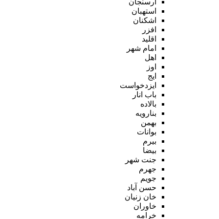
ارسنجان
استهبان
اشکنان
افزر
اقلید
امام شهر
اهل
اوز
ایج
ایزدخواست
باب انار
بالاده
بنارویه
بهمن
بوانات
بیرم
بیضا
جنت شهر
جهرم
جویم
حسن آباد
خان زنیان
خاوران
خرامه