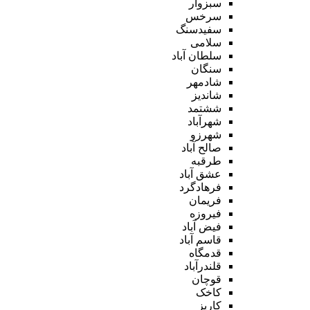
سبزوار
سرخس
سفیدسنگ
سلامی
سلطان آباد
سنگان
شادمهر
شاندیز
ششتمد
شهرآباد
شهرزو
صالح آباد
طرقبه
عشق آباد
فرهادگرد
فریمان
فیروزه
فیض آباد
قاسم آباد
قدمگاه
قلندرآباد
قوچان
کاخک
کاریز