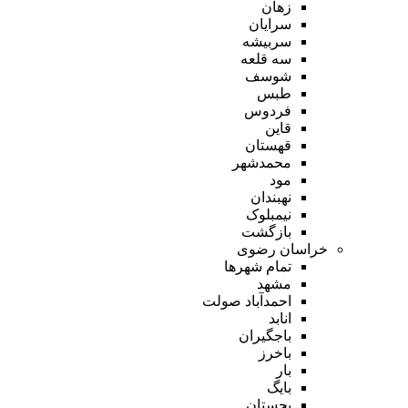
زهان
سرایان
سربیشه
سه قلعه
شوسف
طبس
فردوس
قاین
قهستان
محمدشهر
مود
نهبندان
نیمبلوک
بازگشت
خراسان رضوی
تمام شهر‌ها
مشهد
احمدآباد صولت
انابد
باجگیران
باخرز
بار
بایگ
بجستان