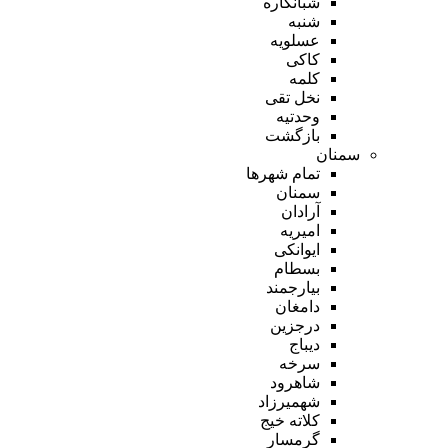
شبانکاره
شنبه
عسلویه
کاکی
کلمه
نخل تقی
وحدتیه
بازگشت
سمنان
تمام شهر‌ها
سمنان
آرادان
امیریه
ایوانکی
بسطام
بیارجمند
دامغان
درجزین
دیباج
سرخه
شاهرود
شهمیرزاد
کلاته خیج
گرمسار