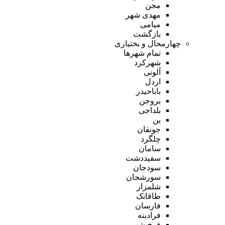
مجن
مهدی شهر
میامی
بازگشت
چهارمحال و بختیاری
تمام شهر‌ها
شهرکرد
آلونی
اردل
باباحیدر
بروجن
بلداجی
بن
جونقان
چلگرد
سامان
سفیددشت
سودجان
سورشجان
شلمزار
طاقانک
فارسان
فرادبنه
فرخ شهر