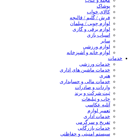
مجله و کتاب
پوشاک
کالای خواب
فرش / گلیم / قالیچه
لوازم چوبی / مبلمان
لوازم برقی و گازی
اسباب بازی
سایر
لوازم ورزشی
لوازم خانه و آشپزخانه
خدمات
خدمات ورزشی
خدمات ماشین های اداری
هنری
خدمات مالی و حسابداری
واردات و صادرات
ثبت شرکت و برند
چاپ و تبلیغات
آتلیه عکاسی
تعمیر لوازم
خدمات اداری
تفریح و سرگرمی
خدمات بازرگانی
سیستم امنیتی و حفاظتی