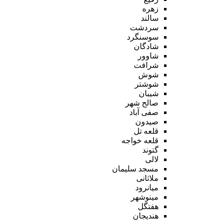
زهره
سالند
سردشت
سوسنگرد
شادگان
شاوور
شرافت
شوش
شوشتر
شیبان
صالح شهر
صفی آباد
صیدون
قلعه تل
قلعه خواجه
گتوند
لالی
مسجد سلیمان
ملاثانی
میانرود
مینوشهر
هفتگل
هندیجان