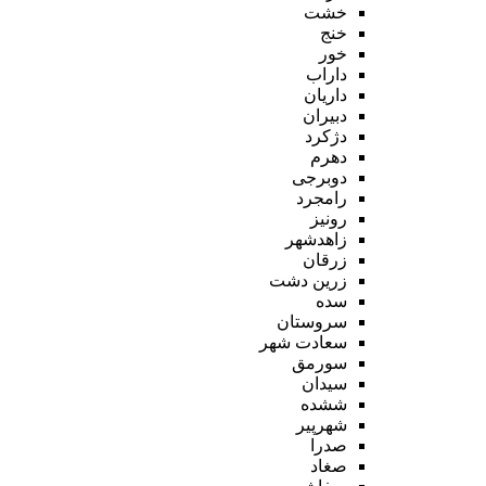
خشت
خنج
خور
داراب
داریان
دبیران
دژکرد
دهرم
دوبرجی
رامجرد
رونیز
زاهدشهر
زرقان
زرین دشت
سده
سروستان
سعادت شهر
سورمق
سیدان
ششده
شهرپیر
صدرا
صغاد