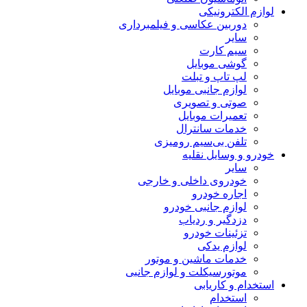
لوازم الکترونیکی
دوربین عکاسی و فیلمبرداری
سایر
سیم کارت
گوشی موبایل
لپ تاپ و تبلت
لوازم جانبی موبایل
صوتی و تصویری
تعمیرات موبایل
خدمات سانترال
تلفن بی‌سیم رومیزی
خودرو و وسایل نقلیه
سایر
خودروی داخلی و خارجی
اجاره خودرو
لوازم جانبی خودرو
دزدگیر و ردیاب
تزئینات خودرو
لوازم یدکی
خدمات ماشین و موتور
موتورسیکلت و لوازم جانبی
استخدام و کاریابی
استخدام