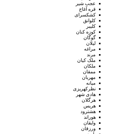
عجب شیر
قره آغاج
کشکسرای
کلوانق
کلیبر
کوزه کنان
گوگان
لیلان
مراغه
مرند
ملک کیان
ملکان
ممقان
مهربان
میانه
نظرکهریزی
هادی شهر
هرگلان
هریس
هشترود
هوراند
وایقان
ورزقان