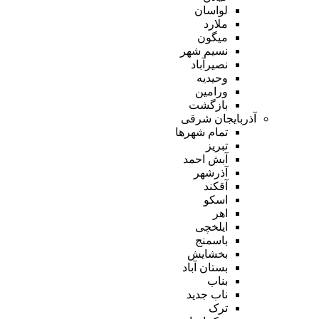
لواسان
ملارد
میگون
نسیم شهر
نصیرآباد
وحیدیه
ورامین
بازگشت
آذربایجان شرقی
تمام شهر‌ها
تبریز
آبش احمد
آذرشهر
آقکند
اسکو
اهر
ایلخچی
باسمنج
بخشایش
بستان آباد
بناب
ناب جدید
ترک