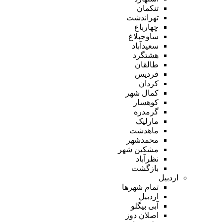
تنکمان
تهراندشت
چهارباغ
ساوجبلاغ
سعیدآباد
هشتگرد
طالقان
فردیس
کردان
کمال شهر
کوهسار
گرمدره
مارلیک
ماهدشت
محمدشهر
مشکین شهر
نظرآباد
بازگشت
اردبیل
تمام شهر‌ها
اردبیل
آبی بیگلو
اصلان دوز