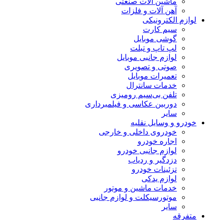
ماشین آلات صنعتی
آهن آلات و فلزات
لوازم الکترونیکی
سیم کارت
گوشی موبایل
لپ تاپ و تبلت
لوازم جانبی موبایل
صوتی و تصویری
تعمیرات موبایل
خدمات سانترال
تلفن بی‌سیم رومیزی
دوربین عکاسی و فیلمبرداری
سایر
خودرو و وسایل نقلیه
خودروی داخلی و خارجی
اجاره خودرو
لوازم جانبی خودرو
دزدگیر و ردیاب
تزئینات خودرو
لوازم یدکی
خدمات ماشین و موتور
موتورسیکلت و لوازم جانبی
سایر
متفرقه