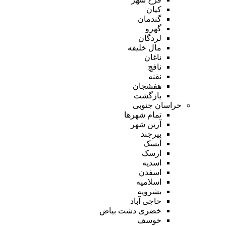
کیان
گندمان
گهرو
لردگان
مال خلیفه
ناغان
نافچ
نقنه
هفشجان
بازگشت
خراسان جنوبی
تمام شهر‌ها
آرین شهر
بیرجند
آیسک
ارسک
اسدیه
اسفدن
اسلامیه
بشرویه
حاجی آباد
خضری دشت بیاض
خوسف