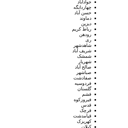
جوادآباد
چهاردانگه
حسن آباد
دماوند
دیزین
رباط کریم
رودهن
ری
شاهدشهر
شریف آباد
شمشک
شهریار
صالح آباد
صباشهر
صفادشت
فردوسیه
گلستان
فشم
فیروزکوه
قدس
قرچک
قیامدشت
کهریزک
کیلان