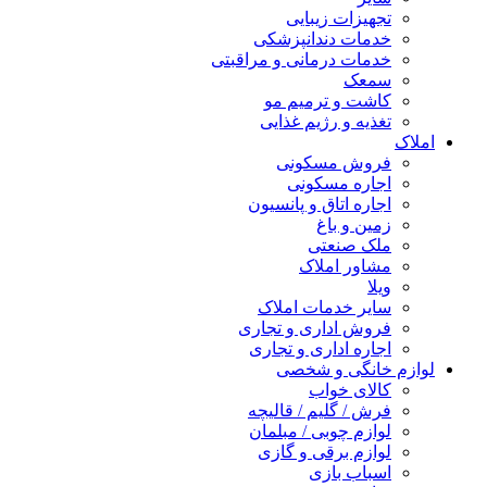
تجهیزات زیبایی
خدمات دندانپزشکی
خدمات درمانی و مراقبتی
سمعک
کاشت و ترمیم مو
تغذیه و رژیم غذایی
املاک
فروش مسکونی
اجاره مسکونی
اجاره اتاق و پانسیون
زمین و باغ
ملک صنعتی
مشاور املاک
ویلا
سایر خدمات املاک
فروش اداری و تجاری
اجاره اداری و تجاری
لوازم خانگی و شخصی
کالای خواب
فرش / گلیم / قالیچه
لوازم چوبی / مبلمان
لوازم برقی و گازی
اسباب بازی