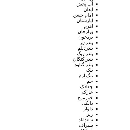
آب پخش
آبدان
امام حسن
انارستان
اهرم
برازجان
بردخون
بندردیر
بندردیلم
بندر ریگ
بندر کنگان
بندر گناوه
بنک
تنگ ارم
جم
چغادک
خارک
خورموج
دالکی
دلوار
ریز
سعدآباد
سیراف