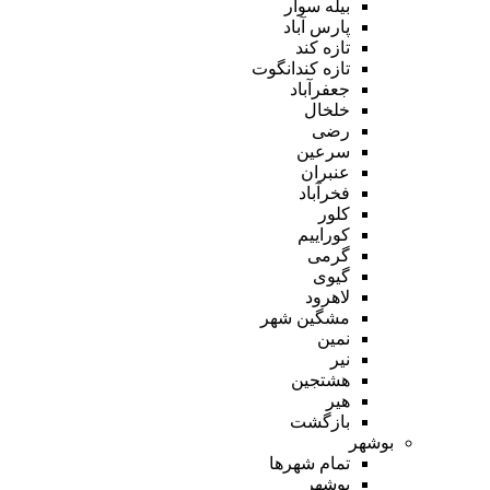
بیله سوار
پارس آباد
تازه کند
تازه کندانگوت
جعفرآباد
خلخال
رضی
سرعین
عنبران
فخرآباد
کلور
کوراییم
گرمی
گیوی
لاهرود
مشگین شهر
نمین
نیر
هشتجین
هیر
بازگشت
بوشهر
تمام شهر‌ها
بوشهر