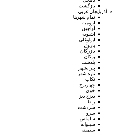
یامچی
بازگشت
آذربایجان غربی
تمام شهر‌ها
ارومیه
آواجیق
اشنویه
ایواوغلی
باروق
بازرگان
بوکان
پلدشت
پیرانشهر
تازه شهر
تکاب
چهاربرج
خوی
دیزج دیز
ربط
سردشت
سرو
سلماس
سیلوانه
سیمینه