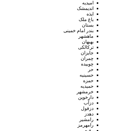
امیدیه
اندیمشک
ایذه
باغ ملک
بستان
بندر امام خمینی
ماهشهر
بهبهان
ترکالکی
جایزان
چمران
چوبیده
حر
حسینیه
حمزه
حمیدیه
خرمشهر
دارخوین
دزآب
دزفول
دهدز
رامشیر
رامهرمز
رفیع