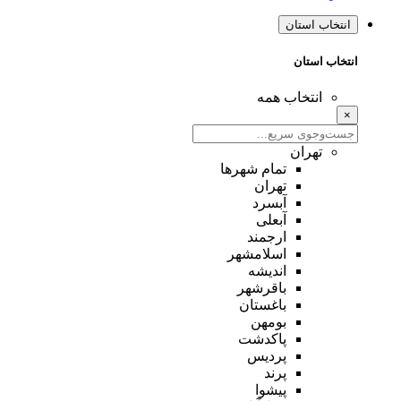
انتخاب استان
انتخاب استان
انتخاب همه
×
تهران
تمام شهر‌ها
تهران
آبسرد
آبعلی
ارجمند
اسلامشهر
اندیشه
باقرشهر
باغستان
بومهن
پاکدشت
پردیس
پرند
پیشوا