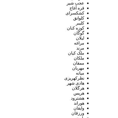
عجب شیر
قره آغاج
کشکسرای
کلوانق
کلیبر
کوزه کنان
گوگان
لیلان
مراغه
مرند
ملک کیان
ملکان
ممقان
مهربان
میانه
نظرکهریزی
هادی شهر
هرگلان
هریس
هشترود
هوراند
وایقان
ورزقان