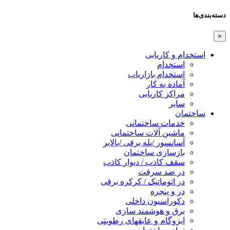
دسته‌بندی‌ها
×
استخدام و کاریابی
استخدام
استخدام بازاریاب
آماده به کار
مراکز کاریابی
سایر
ساختمان
خدمات ساختمانی
ماشین آلات ساختمانی
آسانسور /پله برقی /بالابر
بازسازی ساختمان
سقف کاذب / دیوار کاذب
در ضد سرقت
در اتوماتیک / کرکره برقی
در و پنجره
دکوراسیون داخلی
برق و هوشمند سازی
ایزوگام و عایقهای رطوبتی