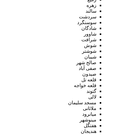
زهره
سالند
سردشت
سوسنگرد
شادگان
شاوور
شرافت
شوش
شوشتر
شیبان
صالح شهر
صفی آباد
صیدون
قلعه تل
قلعه خواجه
گتوند
لالی
مسجد سلیمان
ملاثانی
میانرود
مینوشهر
هفتگل
هندیجان