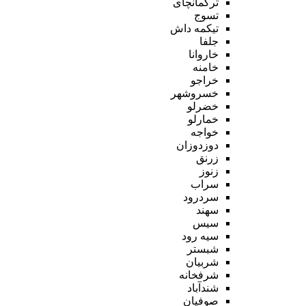
ترکمانچای
تسوج
تیکمه داش
جلفا
خاروانا
خامنه
خراجو
خسروشهر
خضرلو
خمارلو
خواجه
دوزدوزان
زرنق
زنوز
سراب
سردرود
سهند
سیس
سیه رود
شبستر
شربیان
شرفخانه
شندآباد
صوفیان