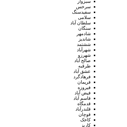
سبزوار
سرخس
سفیدسنگ
سلامی
سلطان آباد
سنگان
شادمهر
شاندیز
ششتمد
شهرآباد
شهرزو
صالح آباد
طرقبه
عشق آباد
فرهادگرد
فریمان
فیروزه
فیض آباد
قاسم آباد
قدمگاه
قلندرآباد
قوچان
کاخک
کاریز