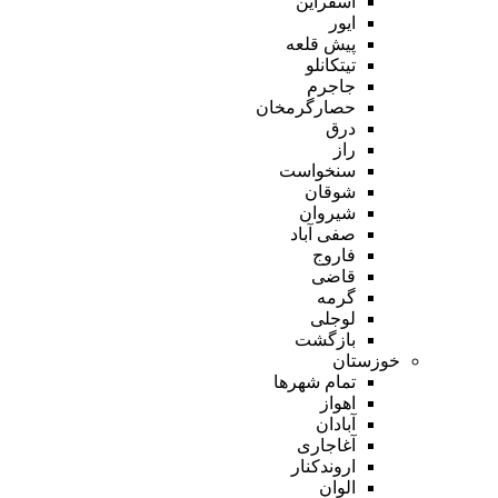
اسفراین
ایور
پیش قلعه
تیتکانلو
جاجرم
حصارگرمخان
درق
راز
سنخواست
شوقان
شیروان
صفی آباد
فاروج
قاضی
گرمه
لوجلی
بازگشت
خوزستان
تمام شهر‌ها
اهواز
آبادان
آغاجاری
اروندکنار
الوان