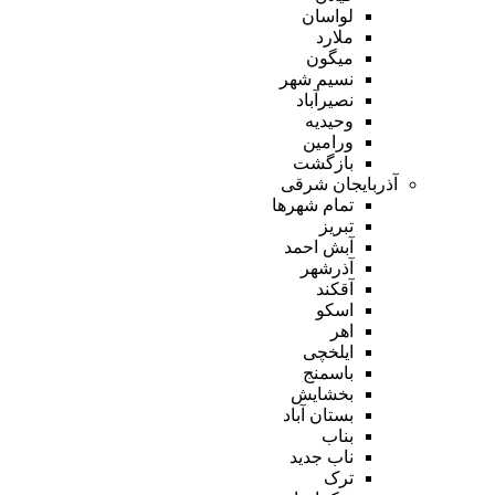
لواسان
ملارد
میگون
نسیم شهر
نصیرآباد
وحیدیه
ورامین
بازگشت
آذربایجان شرقی
تمام شهر‌ها
تبریز
آبش احمد
آذرشهر
آقکند
اسکو
اهر
ایلخچی
باسمنج
بخشایش
بستان آباد
بناب
ناب جدید
ترک