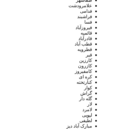
صفاشهر
علامرودشت
فدامی
فراشبند
فسا
فیروزآباد
قائمیه
قادرآباد
قطب آباد
قطرویه
قیر
کارزین
کازرون
کامفیروز
کره ای
کنارتخته
کوار
گراش
گله دار
لار
لامرد
لپویی
لطیفی
مبارک آباد دیز