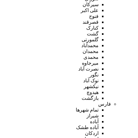
سیرکان
علی اکبر
فنوج
قصرقند
کنارک
گشت
گلمورتی
محمدآباد
محمدان
محمدی
میرجاوه
نصرت آباد
نگور
نوک آباد
نیکشهر
هیدوچ
بازگشت
فارس
تمام شهر‌ها
شیراز
آباده
آباده طشک
اردکان