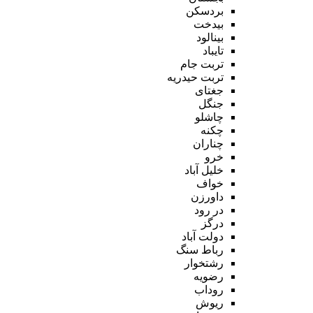
بردسکن
بیدخت
بینالود
تایباد
تربت جام
تربت حیدریه
جغتای
جنگل
چاشلو
چکنه
چناران
خرو
خلیل آباد
خواف
داورزن
در رود
درگز
دولت آباد
رباط سنگ
رشتخوار
رضویه
روداب
ریوش