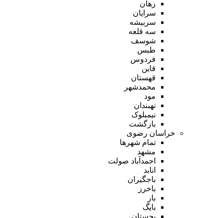
زهان
سرایان
سربیشه
سه قلعه
شوسف
طبس
فردوس
قاین
قهستان
محمدشهر
مود
نهبندان
نیمبلوک
بازگشت
خراسان رضوی
تمام شهر‌ها
مشهد
احمدآباد صولت
انابد
باجگیران
باخرز
بار
بایگ
بجستان