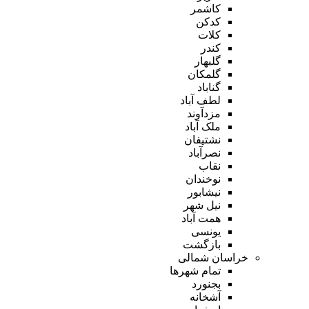
کاشمر
کدکن
کلات
کندر
گلبهار
گلمکان
گناباد
لطف آباد
مزدآوند
ملک آباد
نشتیفان
نصرآباد
نقاب
نوخندان
نیشابور
نیل شهر
همت آباد
یونسی
بازگشت
خراسان شمالی
تمام شهر‌ها
بجنورد
آشخانه