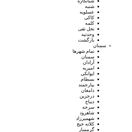
شبانکاره
شنبه
عسلویه
کاکی
کلمه
نخل تقی
وحدتیه
بازگشت
سمنان
تمام شهر‌ها
سمنان
آرادان
امیریه
ایوانکی
بسطام
بیارجمند
دامغان
درجزین
دیباج
سرخه
شاهرود
شهمیرزاد
کلاته خیج
گرمسار