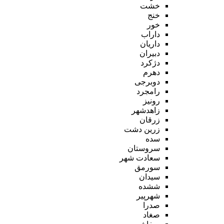
خشت
خنج
خور
داراب
داریان
دبیران
دژکرد
دهرم
دوبرجی
رامجرد
رونیز
زاهدشهر
زرقان
زرین دشت
سده
سروستان
سعادت شهر
سورمق
سیدان
ششده
شهرپیر
صدرا
صغاد