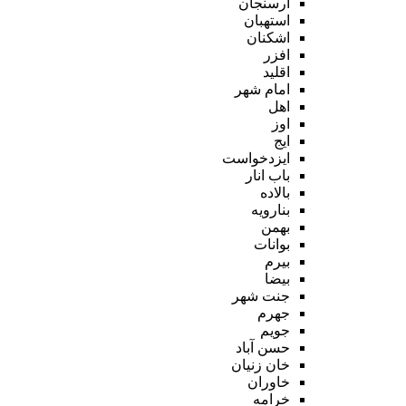
ارسنجان
استهبان
اشکنان
افزر
اقلید
امام شهر
اهل
اوز
ایج
ایزدخواست
باب انار
بالاده
بنارویه
بهمن
بوانات
بیرم
بیضا
جنت شهر
جهرم
جویم
حسن آباد
خان زنیان
خاوران
خرامه