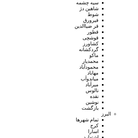
سیه چشمه
شاهین دژ
شوط
فیرورق
قر ضیاالدین
قطور
قوشچی
کشاورز
گردکشانه
ماکو
محمدیار
محمودآباد
مهاباد
میاندوآب
میرآباد
نالوس
نقده
نوشین
بازگشت
البرز
تمام شهر‌ها
کرج
اسارا
اشتهارد