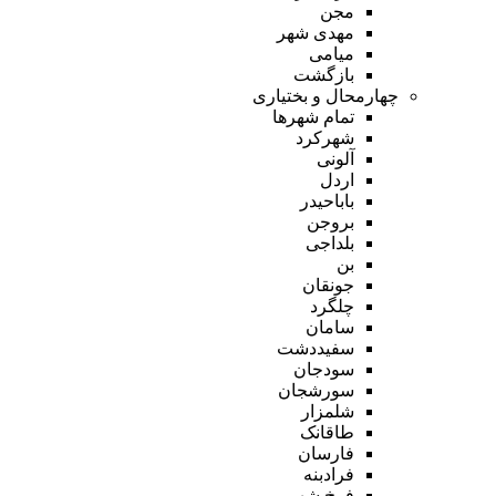
مجن
مهدی شهر
میامی
بازگشت
چهارمحال و بختیاری
تمام شهر‌ها
شهرکرد
آلونی
اردل
باباحیدر
بروجن
بلداجی
بن
جونقان
چلگرد
سامان
سفیددشت
سودجان
سورشجان
شلمزار
طاقانک
فارسان
فرادبنه
فرخ شهر