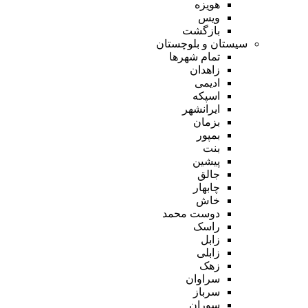
هویزه
ویس
بازگشت
سیستان و بلوچستان
تمام شهر‌ها
زاهدان
ادیمی
اسپکه
ایرانشهر
بزمان
بمپور
بنت
پیشین
جالق
چابهار
خاش
دوست محمد
راسک
زابل
زابلی
زهک
سراوان
سرباز
سوران