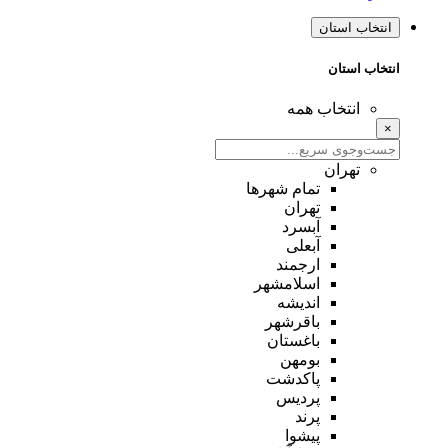
انتخاب استان
انتخاب استان
انتخاب همه
×
تهران
تمام شهر‌ها
تهران
آبسرد
آبعلی
ارجمند
اسلامشهر
اندیشه
باقرشهر
باغستان
بومهن
پاکدشت
پردیس
پرند
پیشوا