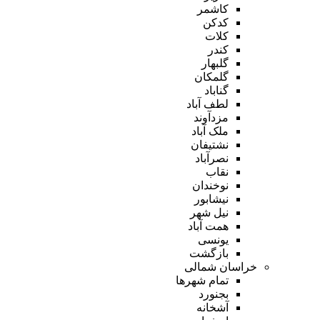
کاشمر
کدکن
کلات
کندر
گلبهار
گلمکان
گناباد
لطف آباد
مزدآوند
ملک آباد
نشتیفان
نصرآباد
نقاب
نوخندان
نیشابور
نیل شهر
همت آباد
یونسی
بازگشت
خراسان شمالی
تمام شهر‌ها
بجنورد
آشخانه