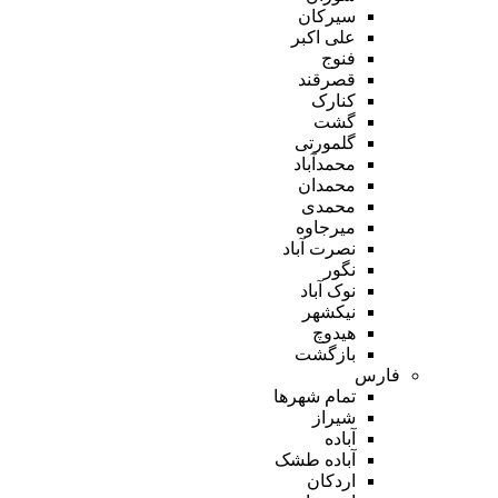
سیرکان
علی اکبر
فنوج
قصرقند
کنارک
گشت
گلمورتی
محمدآباد
محمدان
محمدی
میرجاوه
نصرت آباد
نگور
نوک آباد
نیکشهر
هیدوچ
بازگشت
فارس
تمام شهر‌ها
شیراز
آباده
آباده طشک
اردکان