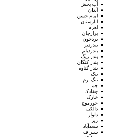
آب پخش
آبدان
امام حسن
انارستان
اهرم
برازجان
بردخون
بندردیر
بندردیلم
بندر ریگ
بندر کنگان
بندر گناوه
بنک
تنگ ارم
جم
چغادک
خارک
خورموج
دالکی
دلوار
ریز
سعدآباد
سیراف