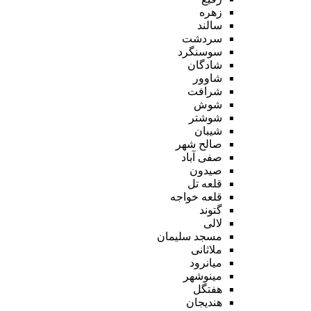
زهره
سالند
سردشت
سوسنگرد
شادگان
شاوور
شرافت
شوش
شوشتر
شیبان
صالح شهر
صفی آباد
صیدون
قلعه تل
قلعه خواجه
گتوند
لالی
مسجد سلیمان
ملاثانی
میانرود
مینوشهر
هفتگل
هندیجان