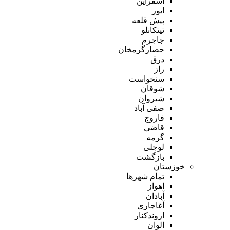
اسفراین
ایور
پیش قلعه
تیتکانلو
جاجرم
حصارگرمخان
درق
راز
سنخواست
شوقان
شیروان
صفی آباد
فاروج
قاضی
گرمه
لوجلی
بازگشت
خوزستان
تمام شهر‌ها
اهواز
آبادان
آغاجاری
اروندکنار
الوان