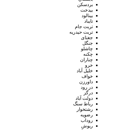
بردسکن
بیدخت
بینالود
تایباد
تربت جام
تربت حیدریه
جغتای
جنگل
چاشلو
چکنه
چناران
خرو
خلیل آباد
خواف
داورزن
در رود
درگز
دولت آباد
رباط سنگ
رشتخوار
رضویه
روداب
ریوش