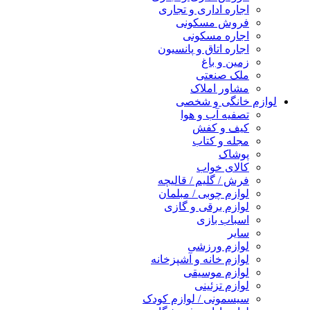
اجاره اداری و تجاری
فروش مسکونی
اجاره مسکونی
اجاره اتاق و پانسیون
زمین و باغ
ملک صنعتی
مشاور املاک
لوازم خانگی و شخصی
تصفیه آب و هوا
کیف و کفش
مجله و کتاب
پوشاک
کالای خواب
فرش / گلیم / قالیچه
لوازم چوبی / مبلمان
لوازم برقی و گازی
اسباب بازی
سایر
لوازم ورزشی
لوازم خانه و آشپزخانه
لوازم موسیقی
لوازم تزئینی
سیسمونی / لوازم کودک