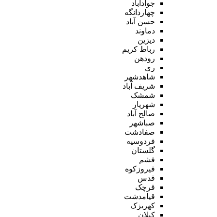
جوادآباد
چهاردانگه
حسن آباد
دماوند
دیزین
رباط کریم
رودهن
ری
شاهدشهر
شریف آباد
شمشک
شهریار
صالح آباد
صباشهر
صفادشت
فردوسیه
گلستان
فشم
فیروزکوه
قدس
قرچک
قیامدشت
کهریزک
کیلان