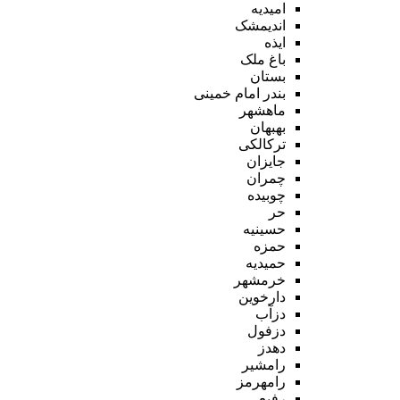
امیدیه
اندیمشک
ایذه
باغ ملک
بستان
بندر امام خمینی
ماهشهر
بهبهان
ترکالکی
جایزان
چمران
چوبیده
حر
حسینیه
حمزه
حمیدیه
خرمشهر
دارخوین
دزآب
دزفول
دهدز
رامشیر
رامهرمز
رفیع