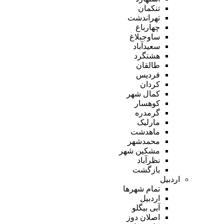
تنکمان
تهراندشت
چهارباغ
ساوجبلاغ
سعیدآباد
هشتگرد
طالقان
فردیس
کردان
کمال شهر
کوهسار
گرمدره
مارلیک
ماهدشت
محمدشهر
مشکین شهر
نظرآباد
بازگشت
اردبیل
تمام شهر‌ها
اردبیل
آبی بیگلو
اصلان دوز