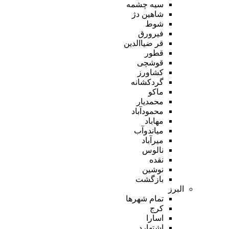
سیه چشمه
شاهین دژ
شوط
فیرورق
قر ضیاالدین
قطور
قوشچی
کشاورز
گردکشانه
ماکو
محمدیار
محمودآباد
مهاباد
میاندوآب
میرآباد
نالوس
نقده
نوشین
بازگشت
البرز
تمام شهر‌ها
کرج
اسارا
اشتهارد