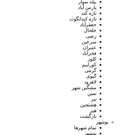
بیله سوار
پارس آباد
تازه کند
تازه کندانگوت
جعفرآباد
خلخال
رضی
سرعین
عنبران
فخرآباد
کلور
کوراییم
گرمی
گیوی
لاهرود
مشگین شهر
نمین
نیر
هشتجین
هیر
بازگشت
بوشهر
تمام شهر‌ها
بوشهر