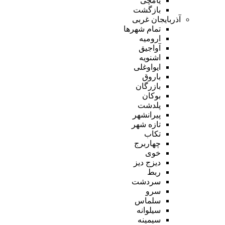
یامچی
بازگشت
آذربایجان غربی
تمام شهر‌ها
ارومیه
آواجیق
اشنویه
ایواوغلی
باروق
بازرگان
بوکان
پلدشت
پیرانشهر
تازه شهر
تکاب
چهاربرج
خوی
دیزج دیز
ربط
سردشت
سرو
سلماس
سیلوانه
سیمینه