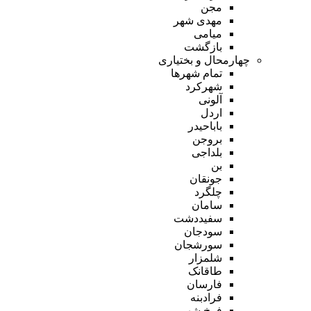
مجن
مهدی شهر
میامی
بازگشت
چهارمحال و بختیاری
تمام شهر‌ها
شهرکرد
آلونی
اردل
باباحیدر
بروجن
بلداجی
بن
جونقان
چلگرد
سامان
سفیددشت
سودجان
سورشجان
شلمزار
طاقانک
فارسان
فرادبنه
فرخ شهر