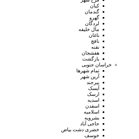
کیان
گندمان
گهرو
لردگان
مال خلیفه
ناغان
نافچ
نقنه
هفشجان
بازگشت
خراسان جنوبی
تمام شهر‌ها
آرین شهر
بیرجند
آیسک
ارسک
اسدیه
اسفدن
اسلامیه
بشرویه
حاجی آباد
خضری دشت بیاض
خوسف