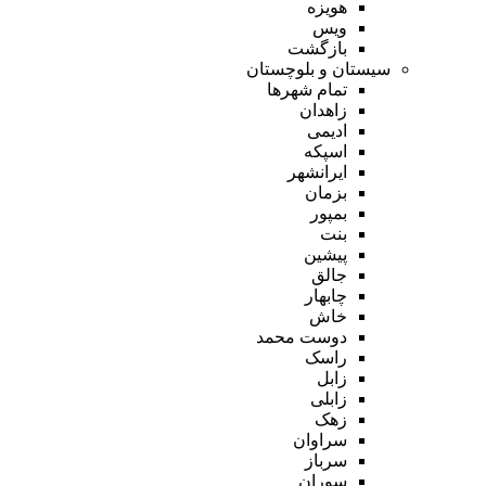
هویزه
ویس
بازگشت
سیستان و بلوچستان
تمام شهر‌ها
زاهدان
ادیمی
اسپکه
ایرانشهر
بزمان
بمپور
بنت
پیشین
جالق
چابهار
خاش
دوست محمد
راسک
زابل
زابلی
زهک
سراوان
سرباز
سوران