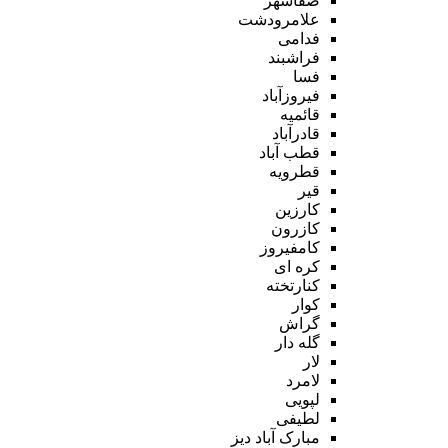
صفاشهر
علامرودشت
فدامی
فراشبند
فسا
فیروزآباد
قائمیه
قادرآباد
قطب آباد
قطرویه
قیر
کارزین
کازرون
کامفیروز
کره ای
کنارتخته
کوار
گراش
گله دار
لار
لامرد
لپویی
لطیفی
مبارک آباد دیز