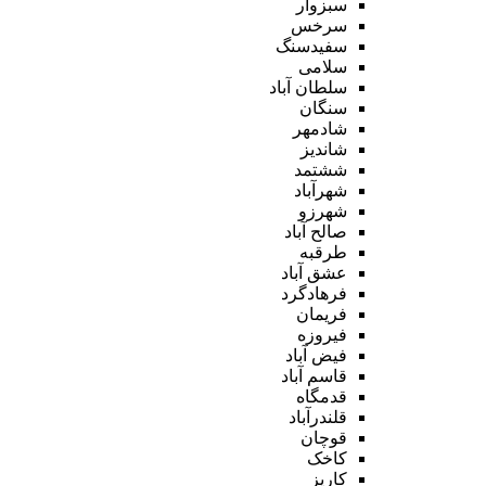
سبزوار
سرخس
سفیدسنگ
سلامی
سلطان آباد
سنگان
شادمهر
شاندیز
ششتمد
شهرآباد
شهرزو
صالح آباد
طرقبه
عشق آباد
فرهادگرد
فریمان
فیروزه
فیض آباد
قاسم آباد
قدمگاه
قلندرآباد
قوچان
کاخک
کاریز