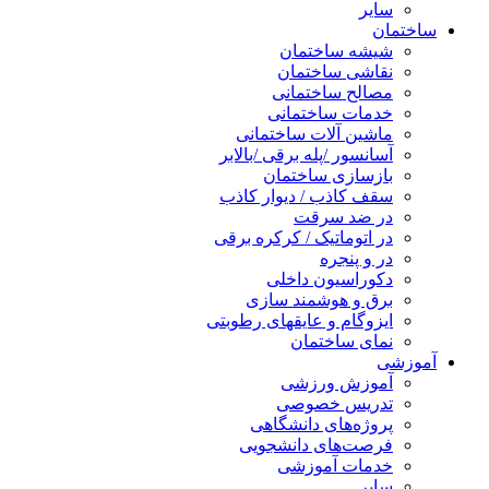
سایر
ساختمان
شیشه ساختمان
نقاشی ساختمان
مصالح ساختمانی
خدمات ساختمانی
ماشین آلات ساختمانی
آسانسور /پله برقی /بالابر
بازسازی ساختمان
سقف کاذب / دیوار کاذب
در ضد سرقت
در اتوماتیک / کرکره برقی
در و پنجره
دکوراسیون داخلی
برق و هوشمند سازی
ایزوگام و عایقهای رطوبتی
نمای ساختمان
آموزشی
آموزش ورزشی
تدریس خصوصی
پروژه‌های دانشگاهی
فرصت‌های دانشجویی
خدمات آموزشی
سایر