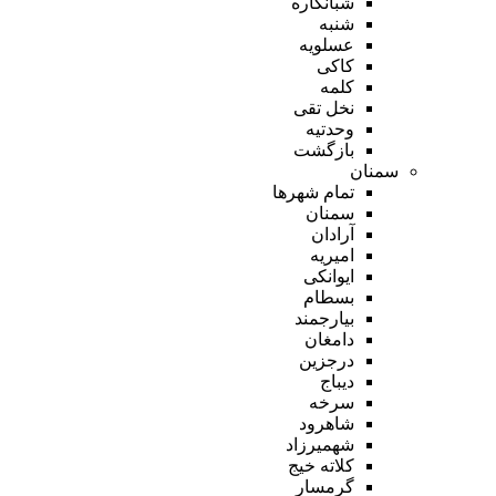
شبانکاره
شنبه
عسلویه
کاکی
کلمه
نخل تقی
وحدتیه
بازگشت
سمنان
تمام شهر‌ها
سمنان
آرادان
امیریه
ایوانکی
بسطام
بیارجمند
دامغان
درجزین
دیباج
سرخه
شاهرود
شهمیرزاد
کلاته خیج
گرمسار