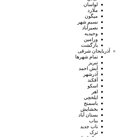
لواسان
ملارد
میگون
نسیم شهر
نصیرآباد
وحیدیه
ورامین
بازگشت
آذربایجان شرقی
تمام شهر‌ها
تبریز
آبش احمد
آذرشهر
آقکند
اسکو
اهر
ایلخچی
باسمنج
بخشایش
بستان آباد
بناب
ناب جدید
ترک