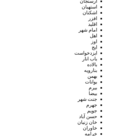
ارسنجان
استهبان
اشکنان
افزر
اقلید
امام شهر
اهل
اوز
ایج
ایزدخواست
باب انار
بالاده
بنارویه
بهمن
بوانات
بیرم
بیضا
جنت شهر
جهرم
جویم
حسن آباد
خان زنیان
خاوران
خرامه