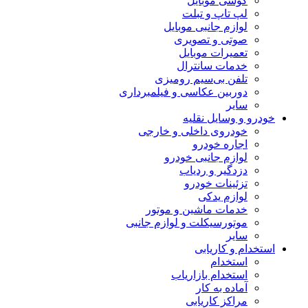
گوشی موبایل
لپ تاپ و تبلت
لوازم جانبی موبایل
صوتی و تصویری
تعمیرات موبایل
خدمات سانترال
تلفن بی‌سیم رومیزی
دوربین عکاسی و فیلمبرداری
سایر
خودرو و وسایل نقلیه
خودروی داخلی و خارجی
اجاره خودرو
لوازم جانبی خودرو
دزدگیر و ردیاب
تزئینات خودرو
لوازم یدکی
خدمات ماشین و موتور
موتورسیکلت و لوازم جانبی
سایر
استخدام و کاریابی
استخدام
استخدام بازاریاب
آماده به کار
مراکز کاریابی