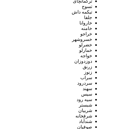
ترکمانچای
تسوج
تیکمه داش
جلفا
خاروانا
خامنه
خراجو
خسروشهر
خضرلو
خمارلو
خواجه
دوزدوزان
زرنق
زنوز
سراب
سردرود
سهند
سیس
سیه رود
شبستر
شربیان
شرفخانه
شندآباد
صوفیان