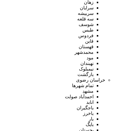
زهان
سرایان
سربیشه
سه قلعه
شوسف
طبس
فردوس
قاین
قهستان
محمدشهر
مود
نهبندان
نیمبلوک
بازگشت
خراسان رضوی
تمام شهر‌ها
مشهد
احمدآباد صولت
انابد
باجگیران
باخرز
بار
بایگ
بجستان