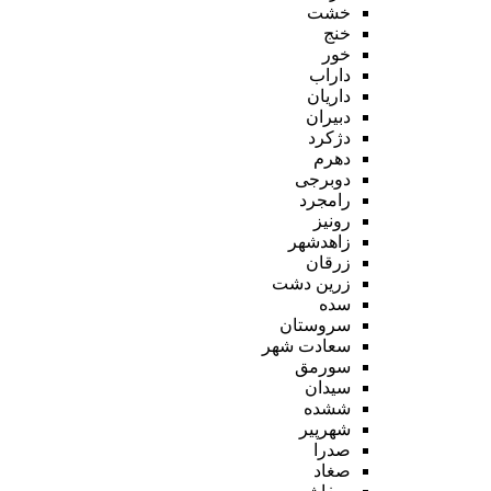
خشت
خنج
خور
داراب
داریان
دبیران
دژکرد
دهرم
دوبرجی
رامجرد
رونیز
زاهدشهر
زرقان
زرین دشت
سده
سروستان
سعادت شهر
سورمق
سیدان
ششده
شهرپیر
صدرا
صغاد