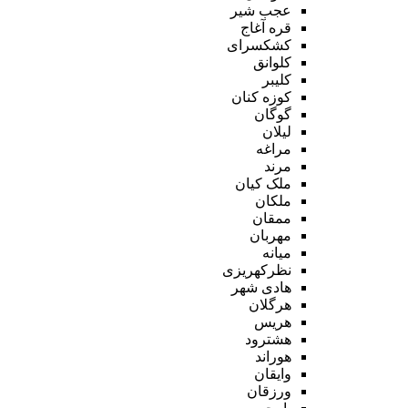
عجب شیر
قره آغاج
کشکسرای
کلوانق
کلیبر
کوزه کنان
گوگان
لیلان
مراغه
مرند
ملک کیان
ملکان
ممقان
مهربان
میانه
نظرکهریزی
هادی شهر
هرگلان
هریس
هشترود
هوراند
وایقان
ورزقان