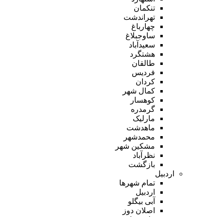
تنکمان
تهراندشت
چهارباغ
ساوجبلاغ
سعیدآباد
هشتگرد
طالقان
فردیس
کردان
کمال شهر
کوهسار
گرمدره
مارلیک
ماهدشت
محمدشهر
مشکین شهر
نظرآباد
بازگشت
اردبیل
تمام شهر‌ها
اردبیل
آبی بیگلو
اصلان دوز