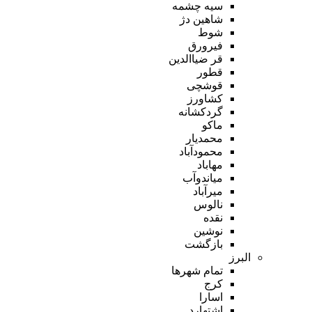
سیه چشمه
شاهین دژ
شوط
فیرورق
قر ضیاالدین
قطور
قوشچی
کشاورز
گردکشانه
ماکو
محمدیار
محمودآباد
مهاباد
میاندوآب
میرآباد
نالوس
نقده
نوشین
بازگشت
البرز
تمام شهر‌ها
کرج
اسارا
اشتهارد