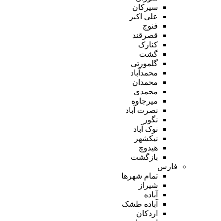
سیرکان
علی اکبر
فنوج
قصرقند
کنارک
گشت
گلمورتی
محمدآباد
محمدان
محمدی
میرجاوه
نصرت آباد
نگور
نوک آباد
نیکشهر
هیدوچ
بازگشت
فارس
تمام شهر‌ها
شیراز
آباده
آباده طشک
اردکان