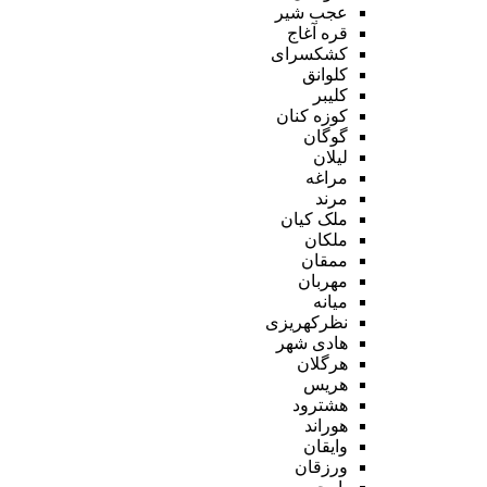
عجب شیر
قره آغاج
کشکسرای
کلوانق
کلیبر
کوزه کنان
گوگان
لیلان
مراغه
مرند
ملک کیان
ملکان
ممقان
مهربان
میانه
نظرکهریزی
هادی شهر
هرگلان
هریس
هشترود
هوراند
وایقان
ورزقان