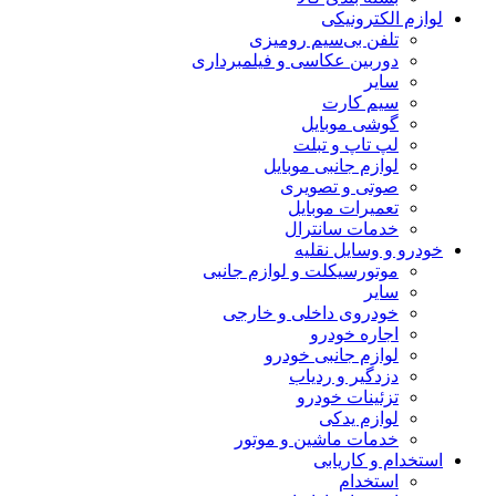
لوازم الکترونیکی
تلفن بی‌سیم رومیزی
دوربین عکاسی و فیلمبرداری
سایر
سیم کارت
گوشی موبایل
لپ تاپ و تبلت
لوازم جانبی موبایل
صوتی و تصویری
تعمیرات موبایل
خدمات سانترال
خودرو و وسایل نقلیه
موتورسیکلت و لوازم جانبی
سایر
خودروی داخلی و خارجی
اجاره خودرو
لوازم جانبی خودرو
دزدگیر و ردیاب
تزئینات خودرو
لوازم یدکی
خدمات ماشین و موتور
استخدام و کاریابی
استخدام