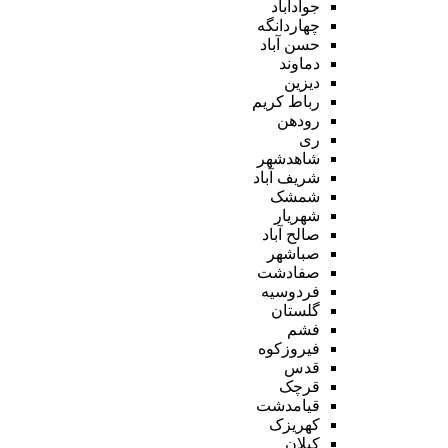
جوادآباد
چهاردانگه
حسن آباد
دماوند
دیزین
رباط کریم
رودهن
ری
شاهدشهر
شریف آباد
شمشک
شهریار
صالح آباد
صباشهر
صفادشت
فردوسیه
گلستان
فشم
فیروزکوه
قدس
قرچک
قیامدشت
کهریزک
کیلان