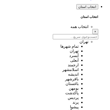
انتخاب استان
انتخاب استان
انتخاب همه
×
تهران
تمام شهر‌ها
تهران
آبسرد
آبعلی
ارجمند
اسلامشهر
اندیشه
باقرشهر
باغستان
بومهن
پاکدشت
پردیس
پرند
پیشوا