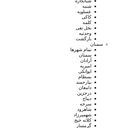
شبانکاره
شنبه
عسلویه
کاکی
کلمه
نخل تقی
وحدتیه
بازگشت
سمنان
تمام شهر‌ها
سمنان
آرادان
امیریه
ایوانکی
بسطام
بیارجمند
دامغان
درجزین
دیباج
سرخه
شاهرود
شهمیرزاد
کلاته خیج
گرمسار