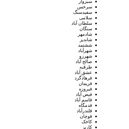
سبزوار
سرخس
سفیدسنگ
سلامی
سلطان آباد
سنگان
شادمهر
شاندیز
ششتمد
شهرآباد
شهرزو
صالح آباد
طرقبه
عشق آباد
فرهادگرد
فریمان
فیروزه
فیض آباد
قاسم آباد
قدمگاه
قلندرآباد
قوچان
کاخک
کاریز