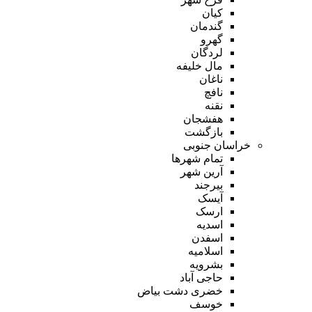
کیان
گندمان
گهرو
لردگان
مال خلیفه
ناغان
نافچ
نقنه
هفشجان
بازگشت
خراسان جنوبی
تمام شهر‌ها
آرین شهر
بیرجند
آیسک
ارسک
اسدیه
اسفدن
اسلامیه
بشرویه
حاجی آباد
خضری دشت بیاض
خوسف