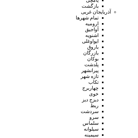
یامچی
بازگشت
آذربایجان غربی
تمام شهر‌ها
ارومیه
آواجیق
اشنویه
ایواوغلی
باروق
بازرگان
بوکان
پلدشت
پیرانشهر
تازه شهر
تکاب
چهاربرج
خوی
دیزج دیز
ربط
سردشت
سرو
سلماس
سیلوانه
سیمینه