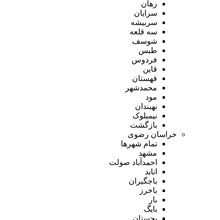
زهان
سرایان
سربیشه
سه قلعه
شوسف
طبس
فردوس
قاین
قهستان
محمدشهر
مود
نهبندان
نیمبلوک
بازگشت
خراسان رضوی
تمام شهر‌ها
مشهد
احمدآباد صولت
انابد
باجگیران
باخرز
بار
بایگ
بجستان