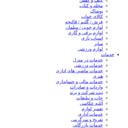
کیف و کفش
مجله و کتاب
پوشاک
کالای خواب
فرش / گلیم / قالیچه
لوازم چوبی / مبلمان
لوازم برقی و گازی
اسباب بازی
سایر
لوازم ورزشی
خدمات
خدمات در منزل
خدمات ورزشی
خدمات ماشین های اداری
هنری
خدمات مالی و حسابداری
واردات و صادرات
ثبت شرکت و برند
چاپ و تبلیغات
آتلیه عکاسی
تعمیر لوازم
خدمات اداری
تفریح و سرگرمی
خدمات بازرگانی