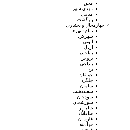
مجن
مهدی شهر
میامی
بازگشت
چهارمحال و بختیاری
تمام شهر‌ها
شهرکرد
آلونی
اردل
باباحیدر
بروجن
بلداجی
بن
جونقان
چلگرد
سامان
سفیددشت
سودجان
سورشجان
شلمزار
طاقانک
فارسان
فرادبنه
فرخ شهر