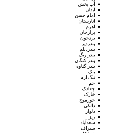
آب پخش
آبدان
امام حسن
انارستان
اهرم
برازجان
بردخون
بندردیر
بندردیلم
بندر ریگ
بندر کنگان
بندر گناوه
بنک
تنگ ارم
جم
چغادک
خارک
خورموج
دالکی
دلوار
ریز
سعدآباد
سیراف