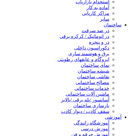
استخدام بازاریاب
آماده به کار
مراکز کاریابی
سایر
ساختمان
در ضد سرقت
در اتوماتیک / کرکره برقی
در و پنجره
دکوراسیون داخلی
برق و هوشمند سازی
ایزوگام و عایقهای رطوبتی
نمای ساختمان
شیشه ساختمان
نقاشی ساختمان
مصالح ساختمانی
خدمات ساختمانی
ماشین آلات ساختمانی
آسانسور /پله برقی /بالابر
بازسازی ساختمان
سقف کاذب / دیوار کاذب
آموزشی
آموزشگاه رانندگی
آموزش درسی
آموزش حرفه و فن