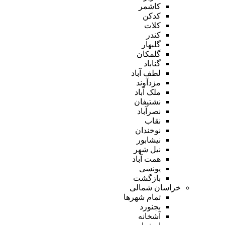
کاشمر
کدکن
کلات
کندر
گلبهار
گلمکان
گناباد
لطف آباد
مزدآوند
ملک آباد
نشتیفان
نصرآباد
نقاب
نوخندان
نیشابور
نیل شهر
همت آباد
یونسی
بازگشت
خراسان شمالی
تمام شهر‌ها
بجنورد
آشخانه