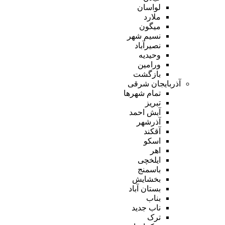
لواسان
ملارد
میگون
نسیم شهر
نصیرآباد
وحیدیه
ورامین
بازگشت
آذربایجان شرقی
تمام شهر‌ها
تبریز
آبش احمد
آذرشهر
آقکند
اسکو
اهر
ایلخچی
باسمنج
بخشایش
بستان آباد
بناب
ناب جدید
ترک