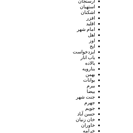
ارسنجان
استهبان
اشکنان
افزر
اقلید
امام شهر
اهل
اوز
ایج
ایزدخواست
باب انار
بالاده
بنارویه
بهمن
بوانات
بیرم
بیضا
جنت شهر
جهرم
جویم
حسن آباد
خان زنیان
خاوران
خرامه