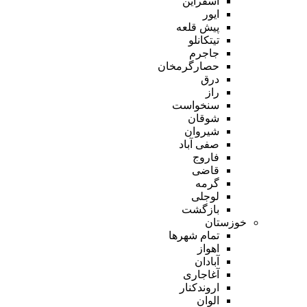
اسفراین
ایور
پیش قلعه
تیتکانلو
جاجرم
حصارگرمخان
درق
راز
سنخواست
شوقان
شیروان
صفی آباد
فاروج
قاضی
گرمه
لوجلی
بازگشت
خوزستان
تمام شهر‌ها
اهواز
آبادان
آغاجاری
اروندکنار
الوان