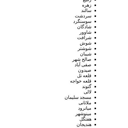
زهره
سالند
سردشت
سوسنگرد
شادگان
شاوور
شرافت
شوش
شوشتر
شیبان
صالح شهر
صفی آباد
صیدون
قلعه تل
قلعه خواجه
گتوند
لالی
مسجد سلیمان
ملاثانی
میانرود
مینوشهر
هفتگل
هندیجان