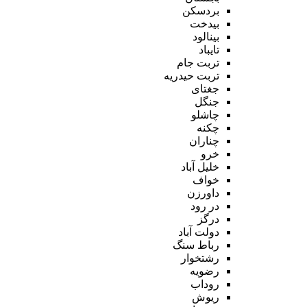
بردسکن
بیدخت
بینالود
تایباد
تربت جام
تربت حیدریه
جغتای
جنگل
چاشلو
چکنه
چناران
خرو
خلیل آباد
خواف
داورزن
در رود
درگز
دولت آباد
رباط سنگ
رشتخوار
رضویه
روداب
ریوش