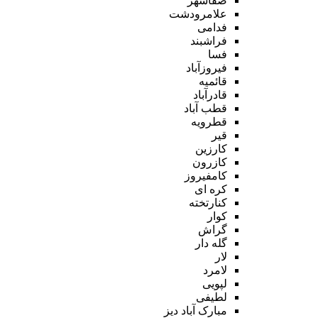
صفاشهر
علامرودشت
فدامی
فراشبند
فسا
فیروزآباد
قائمیه
قادرآباد
قطب آباد
قطرویه
قیر
کارزین
کازرون
کامفیروز
کره ای
کنارتخته
کوار
گراش
گله دار
لار
لامرد
لپویی
لطیفی
مبارک آباد دیز