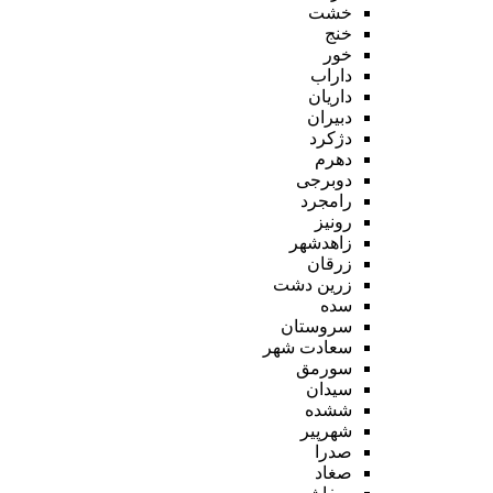
خشت
خنج
خور
داراب
داریان
دبیران
دژکرد
دهرم
دوبرجی
رامجرد
رونیز
زاهدشهر
زرقان
زرین دشت
سده
سروستان
سعادت شهر
سورمق
سیدان
ششده
شهرپیر
صدرا
صغاد