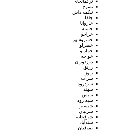
ترکمانچای
تسوج
تیکمه داش
جلفا
خاروانا
خامنه
خراجو
خسروشهر
خضرلو
خمارلو
خواجه
دوزدوزان
زرنق
زنوز
سراب
سردرود
سهند
سیس
سیه رود
شبستر
شربیان
شرفخانه
شندآباد
صوفیان