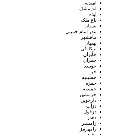
امیدیه
اندیمشک
ایذه
باغ ملک
بستان
بندر امام خمینی
ماهشهر
بهبهان
ترکالکی
جایزان
چمران
چوبیده
حر
حسینیه
حمزه
حمیدیه
خرمشهر
دارخوین
دزآب
دزفول
دهدز
رامشیر
رامهرمز
رفیع