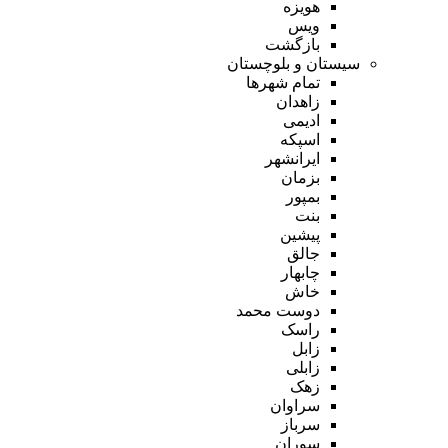
هویزه
ویس
بازگشت
سیستان و بلوچستان
تمام شهر‌ها
زاهدان
ادیمی
اسپکه
ایرانشهر
بزمان
بمپور
بنت
پیشین
جالق
چابهار
خاش
دوست محمد
راسک
زابل
زابلی
زهک
سراوان
سرباز
سوران