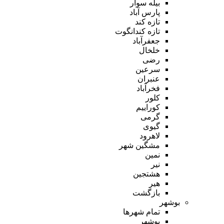
بیله سوار
پارس آباد
تازه کند
تازه کندانگوت
جعفرآباد
خلخال
رضی
سرعین
عنبران
فخرآباد
کلور
کوراییم
گرمی
گیوی
لاهرود
مشگین شهر
نمین
نیر
هشتجین
هیر
بازگشت
بوشهر
تمام شهر‌ها
بوشهر