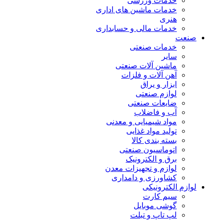
خدمات ورزشی
خدمات ماشین های اداری
هنری
خدمات مالی و حسابداری
صنعت
خدمات صنعتی
سایر
ماشین آلات صنعتی
آهن آلات و فلزات
ابزار و یراق
لوازم صنعتی
ضایعات صنعتی
آب و فاضلاب
مواد شیمیایی و معدنی
تولید مواد غذایی
بسته بندی کالا
اتوماسیون صنعتی
برق و الکترونیک
لوازم و تجهیزات معدن
کشاورزی و دامداری
لوازم الکترونیکی
سیم کارت
گوشی موبایل
لپ تاپ و تبلت