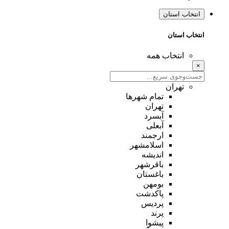
انتخاب استان
انتخاب استان
انتخاب همه
×
تهران
تمام شهر‌ها
تهران
آبسرد
آبعلی
ارجمند
اسلامشهر
اندیشه
باقرشهر
باغستان
بومهن
پاکدشت
پردیس
پرند
پیشوا