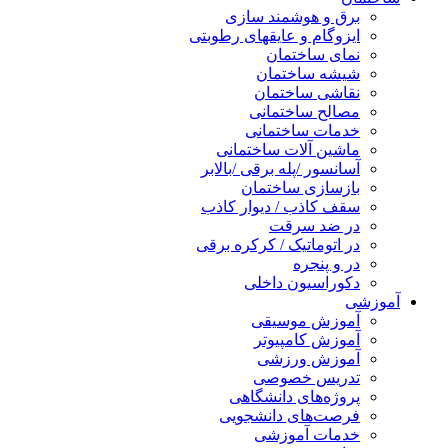
برق و هوشمند سازی
ایزوگام و عایقهای رطوبتی
نمای ساختمان
شیشه ساختمان
نقاشی ساختمان
مصالح ساختمانی
خدمات ساختمانی
ماشین آلات ساختمانی
آسانسور /پله برقی /بالابر
بازسازی ساختمان
سقف کاذب / دیوار کاذب
در ضد سرقت
در اتوماتیک / کرکره برقی
در و پنجره
دکوراسیون داخلی
آموزشی
آموزش موسیقی
آموزش کامپیوتر
آموزش ورزشی
تدریس خصوصی
پروژه‌های دانشگاهی
فرصت‌های دانشجویی
خدمات آموزشی