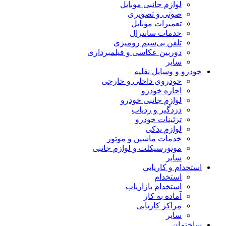
لوازم جانبی موبایل
صوتی و تصویری
تعمیرات موبایل
خدمات سانترال
تلفن بی‌سیم رومیزی
دوربین عکاسی و فیلمبرداری
سایر
خودرو و وسایل نقلیه
خودروی داخلی و خارجی
اجاره خودرو
لوازم جانبی خودرو
دزدگیر و ردیاب
تزئینات خودرو
لوازم یدکی
خدمات ماشین و موتور
موتورسیکلت و لوازم جانبی
سایر
استخدام و کاریابی
استخدام
استخدام بازاریاب
آماده به کار
مراکز کاریابی
سایر
ساختمان