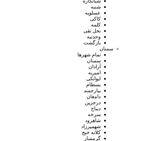
شبانکاره
شنبه
عسلویه
کاکی
کلمه
نخل تقی
وحدتیه
بازگشت
سمنان
تمام شهر‌ها
سمنان
آرادان
امیریه
ایوانکی
بسطام
بیارجمند
دامغان
درجزین
دیباج
سرخه
شاهرود
شهمیرزاد
کلاته خیج
گرمسار