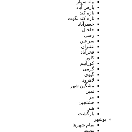
بیله سوار
پارس آباد
تازه کند
تازه کندانگوت
جعفرآباد
خلخال
رضی
سرعین
عنبران
فخرآباد
کلور
کوراییم
گرمی
گیوی
لاهرود
مشگین شهر
نمین
نیر
هشتجین
هیر
بازگشت
بوشهر
تمام شهر‌ها
بوشهر