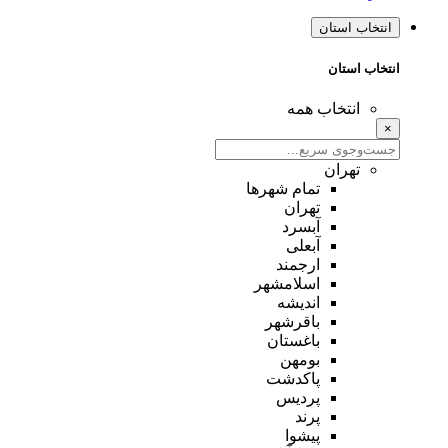
انتخاب استان
انتخاب استان
انتخاب همه
×
تهران
تمام شهر‌ها
تهران
آبسرد
آبعلی
ارجمند
اسلامشهر
اندیشه
باقرشهر
باغستان
بومهن
پاکدشت
پردیس
پرند
پیشوا