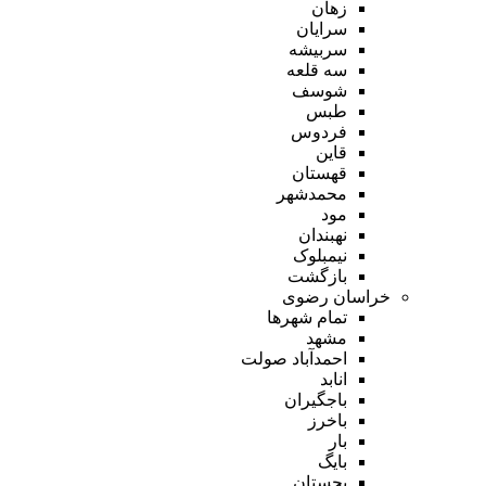
زهان
سرایان
سربیشه
سه قلعه
شوسف
طبس
فردوس
قاین
قهستان
محمدشهر
مود
نهبندان
نیمبلوک
بازگشت
خراسان رضوی
تمام شهر‌ها
مشهد
احمدآباد صولت
انابد
باجگیران
باخرز
بار
بایگ
بجستان