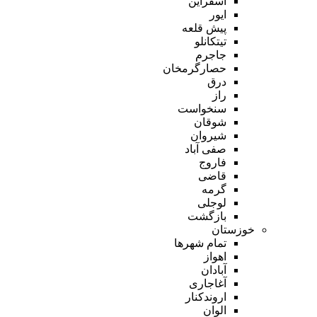
اسفراین
ایور
پیش قلعه
تیتکانلو
جاجرم
حصارگرمخان
درق
راز
سنخواست
شوقان
شیروان
صفی آباد
فاروج
قاضی
گرمه
لوجلی
بازگشت
خوزستان
تمام شهر‌ها
اهواز
آبادان
آغاجاری
اروندکنار
الوان