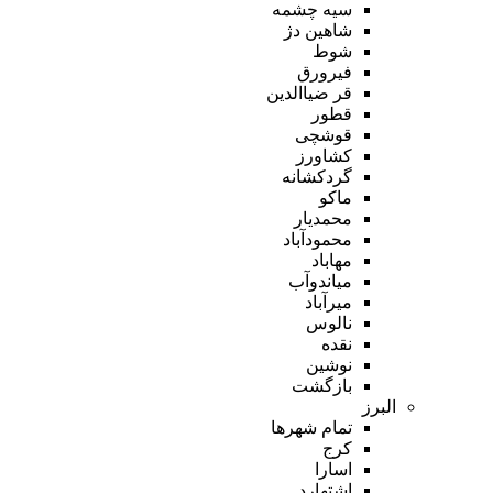
سیه چشمه
شاهین دژ
شوط
فیرورق
قر ضیاالدین
قطور
قوشچی
کشاورز
گردکشانه
ماکو
محمدیار
محمودآباد
مهاباد
میاندوآب
میرآباد
نالوس
نقده
نوشین
بازگشت
البرز
تمام شهر‌ها
کرج
اسارا
اشتهارد