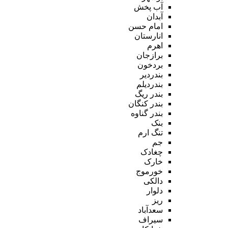
آب پخش
آبدان
امام حسن
انارستان
اهرم
برازجان
بردخون
بندردیر
بندردیلم
بندر ریگ
بندر کنگان
بندر گناوه
بنک
تنگ ارم
جم
چغادک
خارک
خورموج
دالکی
دلوار
ریز
سعدآباد
سیراف