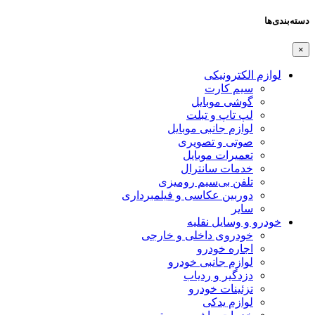
دسته‌بندی‌ها
×
لوازم الکترونیکی
سیم کارت
گوشی موبایل
لپ تاپ و تبلت
لوازم جانبی موبایل
صوتی و تصویری
تعمیرات موبایل
خدمات سانترال
تلفن بی‌سیم رومیزی
دوربین عکاسی و فیلمبرداری
سایر
خودرو و وسایل نقلیه
خودروی داخلی و خارجی
اجاره خودرو
لوازم جانبی خودرو
دزدگیر و ردیاب
تزئینات خودرو
لوازم یدکی