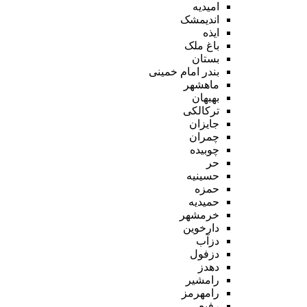
امیدیه
اندیمشک
ایذه
باغ ملک
بستان
بندر امام خمینی
ماهشهر
بهبهان
ترکالکی
جایزان
چمران
چوبیده
حر
حسینیه
حمزه
حمیدیه
خرمشهر
دارخوین
دزآب
دزفول
دهدز
رامشیر
رامهرمز
رفیع