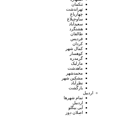
تنکمان
تهراندشت
چهارباغ
ساوجبلاغ
سعیدآباد
هشتگرد
طالقان
فردیس
کردان
کمال شهر
کوهسار
گرمدره
مارلیک
ماهدشت
محمدشهر
مشکین شهر
نظرآباد
بازگشت
اردبیل
تمام شهر‌ها
اردبیل
آبی بیگلو
اصلان دوز