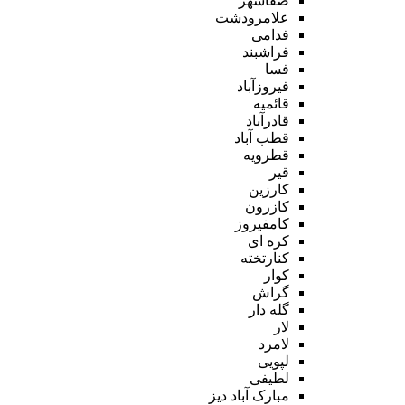
صفاشهر
علامرودشت
فدامی
فراشبند
فسا
فیروزآباد
قائمیه
قادرآباد
قطب آباد
قطرویه
قیر
کارزین
کازرون
کامفیروز
کره ای
کنارتخته
کوار
گراش
گله دار
لار
لامرد
لپویی
لطیفی
مبارک آباد دیز