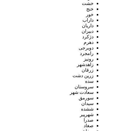
خشت
خنج
خور
داراب
داریان
دبیران
دژکرد
دهرم
دوبرجی
رامجرد
رونیز
زاهدشهر
زرقان
زرین دشت
سده
سروستان
سعادت شهر
سورمق
سیدان
ششده
شهرپیر
صدرا
صغاد