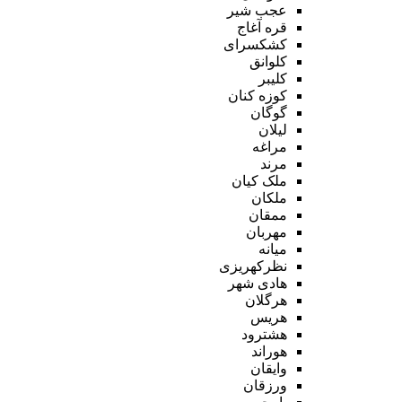
عجب شیر
قره آغاج
کشکسرای
کلوانق
کلیبر
کوزه کنان
گوگان
لیلان
مراغه
مرند
ملک کیان
ملکان
ممقان
مهربان
میانه
نظرکهریزی
هادی شهر
هرگلان
هریس
هشترود
هوراند
وایقان
ورزقان