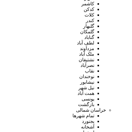
کاشمر
کدکن
کلات
کندر
گلبهار
گلمکان
گناباد
لطف آباد
مزدآوند
ملک آباد
نشتیفان
نصرآباد
نقاب
نوخندان
نیشابور
نیل شهر
همت آباد
یونسی
بازگشت
خراسان شمالی
تمام شهر‌ها
بجنورد
آشخانه