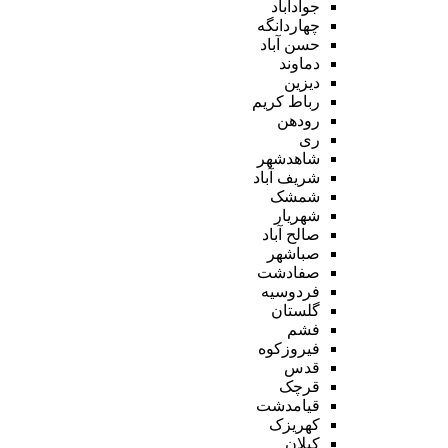
جوادآباد
چهاردانگه
حسن آباد
دماوند
دیزین
رباط کریم
رودهن
ری
شاهدشهر
شریف آباد
شمشک
شهریار
صالح آباد
صباشهر
صفادشت
فردوسیه
گلستان
فشم
فیروزکوه
قدس
قرچک
قیامدشت
کهریزک
کیلان