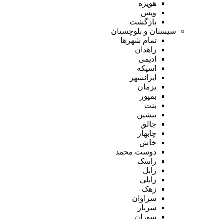
هویزه
ویس
بازگشت
سیستان و بلوچستان
تمام شهر‌ها
زاهدان
ادیمی
اسپکه
ایرانشهر
بزمان
بمپور
بنت
پیشین
جالق
چابهار
خاش
دوست محمد
راسک
زابل
زابلی
زهک
سراوان
سرباز
سوران