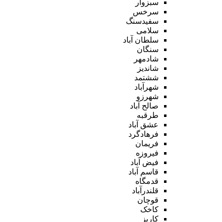
سبزوار
سرخس
سفیدسنگ
سلامی
سلطان آباد
سنگان
شادمهر
شاندیز
ششتمد
شهرآباد
شهرزو
صالح آباد
طرقبه
عشق آباد
فرهادگرد
فریمان
فیروزه
فیض آباد
قاسم آباد
قدمگاه
قلندرآباد
قوچان
کاخک
کاریز