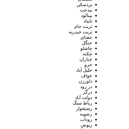
بردسکن
بیدخت
بینالود
تایباد
تربت جام
تربت حیدریه
جغتای
جنگل
چاشلو
چکنه
چناران
خرو
خلیل آباد
خواف
داورزن
در رود
درگز
دولت آباد
رباط سنگ
رشتخوار
رضویه
روداب
ریوش