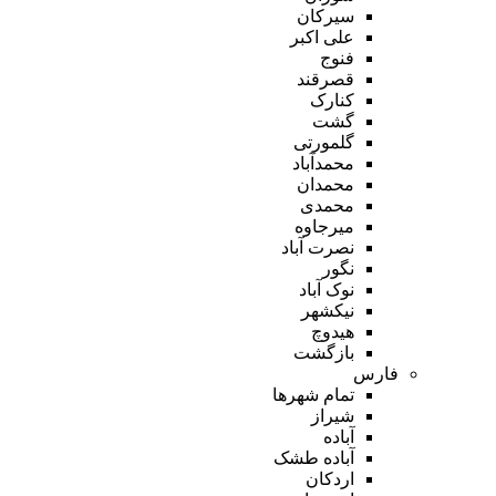
سیرکان
علی اکبر
فنوج
قصرقند
کنارک
گشت
گلمورتی
محمدآباد
محمدان
محمدی
میرجاوه
نصرت آباد
نگور
نوک آباد
نیکشهر
هیدوچ
بازگشت
فارس
تمام شهر‌ها
شیراز
آباده
آباده طشک
اردکان