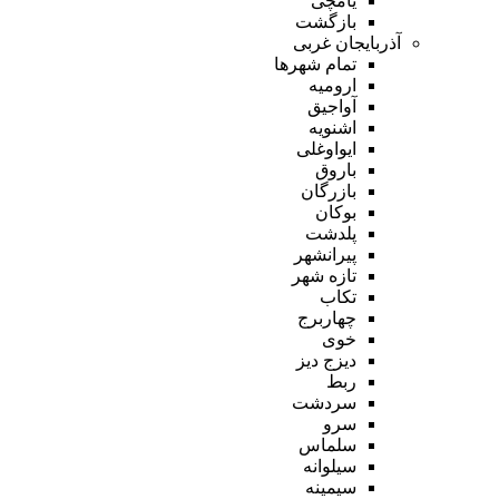
یامچی
بازگشت
آذربایجان غربی
تمام شهر‌ها
ارومیه
آواجیق
اشنویه
ایواوغلی
باروق
بازرگان
بوکان
پلدشت
پیرانشهر
تازه شهر
تکاب
چهاربرج
خوی
دیزج دیز
ربط
سردشت
سرو
سلماس
سیلوانه
سیمینه