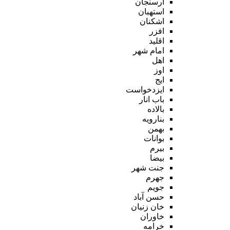
ارسنجان
استهبان
اشکنان
افزر
اقلید
امام شهر
اهل
اوز
ایج
ایزدخواست
باب انار
بالاده
بنارویه
بهمن
بوانات
بیرم
بیضا
جنت شهر
جهرم
جویم
حسن آباد
خان زنیان
خاوران
خرامه