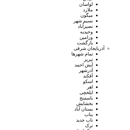
لواسان
ملارد
میگون
نسیم شهر
نصیرآباد
وحیدیه
ورامین
بازگشت
آذربایجان شرقی
تمام شهر‌ها
تبریز
آبش احمد
آذرشهر
آقکند
اسکو
اهر
ایلخچی
باسمنج
بخشایش
بستان آباد
بناب
ناب جدید
ترک