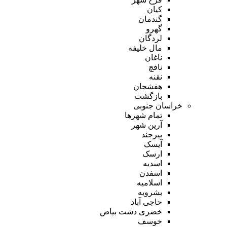
کیان
گندمان
گهرو
لردگان
مال خلیفه
ناغان
نافچ
نقنه
هفشجان
بازگشت
خراسان جنوبی
تمام شهر‌ها
آرین شهر
بیرجند
آیسک
ارسک
اسدیه
اسفدن
اسلامیه
بشرویه
حاجی آباد
خضری دشت بیاض
خوسف