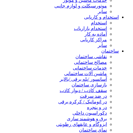
خدمات ماشین و موتور
موتورسیکلت و لوازم جانبی
سایر
استخدام و کاریابی
استخدام
استخدام بازاریاب
آماده به کار
مراکز کاریابی
سایر
ساختمان
نقاشی ساختمان
مصالح ساختمانی
خدمات ساختمانی
ماشین آلات ساختمانی
آسانسور /پله برقی /بالابر
بازسازی ساختمان
سقف کاذب / دیوار کاذب
در ضد سرقت
در اتوماتیک / کرکره برقی
در و پنجره
دکوراسیون داخلی
برق و هوشمند سازی
ایزوگام و عایقهای رطوبتی
نمای ساختمان