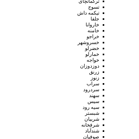
ترکمانچای
تسوج
تیکمه داش
جلفا
خاروانا
خامنه
خراجو
خسروشهر
خضرلو
خمارلو
خواجه
دوزدوزان
زرنق
زنوز
سراب
سردرود
سهند
سیس
سیه رود
شبستر
شربیان
شرفخانه
شندآباد
صوفیان