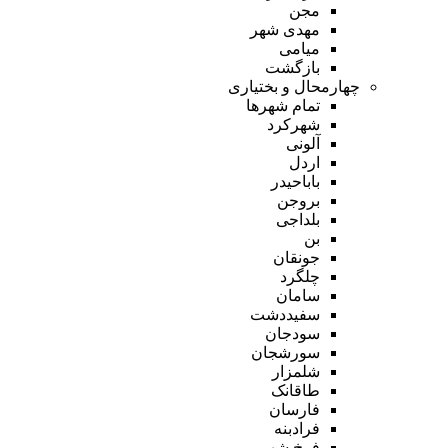
مجن
مهدی شهر
میامی
بازگشت
چهارمحال و بختیاری
تمام شهر‌ها
شهرکرد
آلونی
اردل
باباحیدر
بروجن
بلداجی
بن
جونقان
چلگرد
سامان
سفیددشت
سودجان
سورشجان
شلمزار
طاقانک
فارسان
فرادبنه
فرخ شهر