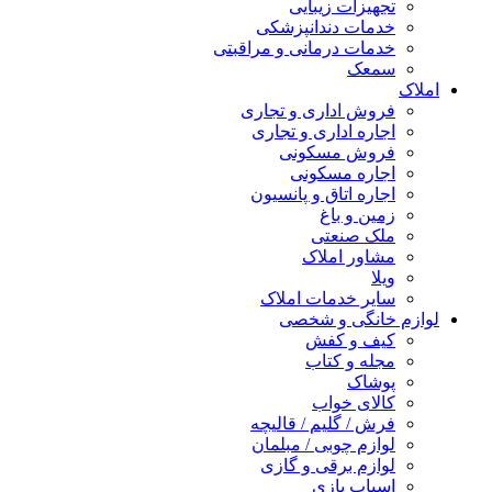
تجهیزات زیبایی
خدمات دندانپزشکی
خدمات درمانی و مراقبتی
سمعک
املاک
فروش اداری و تجاری
اجاره اداری و تجاری
فروش مسکونی
اجاره مسکونی
اجاره اتاق و پانسیون
زمین و باغ
ملک صنعتی
مشاور املاک
ویلا
سایر خدمات املاک
لوازم خانگی و شخصی
کیف و کفش
مجله و کتاب
پوشاک
کالای خواب
فرش / گلیم / قالیچه
لوازم چوبی / مبلمان
لوازم برقی و گازی
اسباب بازی