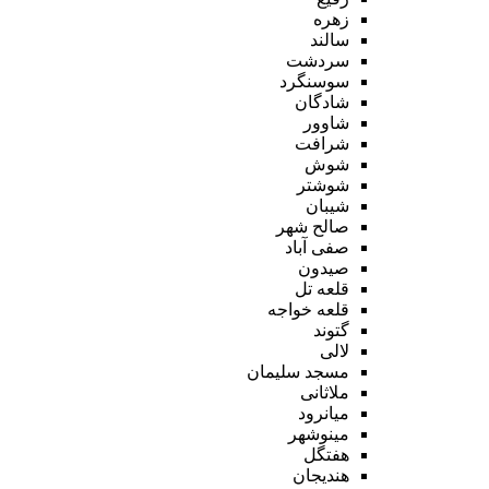
زهره
سالند
سردشت
سوسنگرد
شادگان
شاوور
شرافت
شوش
شوشتر
شیبان
صالح شهر
صفی آباد
صیدون
قلعه تل
قلعه خواجه
گتوند
لالی
مسجد سلیمان
ملاثانی
میانرود
مینوشهر
هفتگل
هندیجان