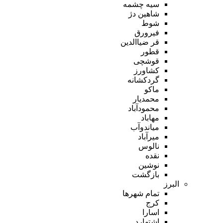
سیه چشمه
شاهین دژ
شوط
فیرورق
قر ضیاالدین
قطور
قوشچی
کشاورز
گردکشانه
ماکو
محمدیار
محمودآباد
مهاباد
میاندوآب
میرآباد
نالوس
نقده
نوشین
بازگشت
البرز
تمام شهر‌ها
کرج
اسارا
اشتهارد