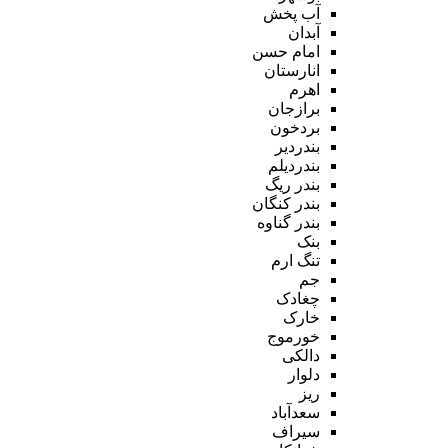
آب پخش
آبدان
امام حسن
انارستان
اهرم
برازجان
بردخون
بندردیر
بندردیلم
بندر ریگ
بندر کنگان
بندر گناوه
بنک
تنگ ارم
جم
چغادک
خارک
خورموج
دالکی
دلوار
ریز
سعدآباد
سیراف