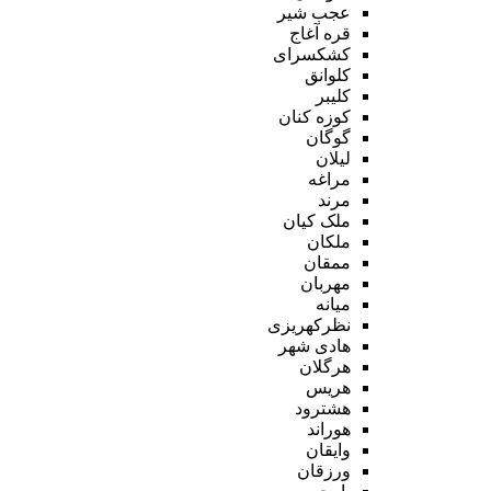
عجب شیر
قره آغاج
کشکسرای
کلوانق
کلیبر
کوزه کنان
گوگان
لیلان
مراغه
مرند
ملک کیان
ملکان
ممقان
مهربان
میانه
نظرکهریزی
هادی شهر
هرگلان
هریس
هشترود
هوراند
وایقان
ورزقان