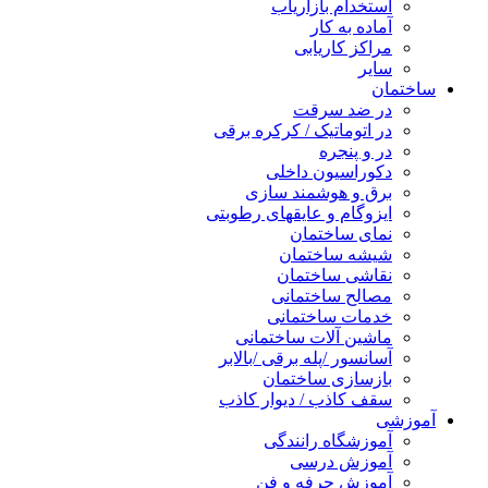
استخدام بازاریاب
آماده به کار
مراکز کاریابی
سایر
ساختمان
در ضد سرقت
در اتوماتیک / کرکره برقی
در و پنجره
دکوراسیون داخلی
برق و هوشمند سازی
ایزوگام و عایقهای رطوبتی
نمای ساختمان
شیشه ساختمان
نقاشی ساختمان
مصالح ساختمانی
خدمات ساختمانی
ماشین آلات ساختمانی
آسانسور /پله برقی /بالابر
بازسازی ساختمان
سقف کاذب / دیوار کاذب
آموزشی
آموزشگاه رانندگی
آموزش درسی
آموزش حرفه و فن