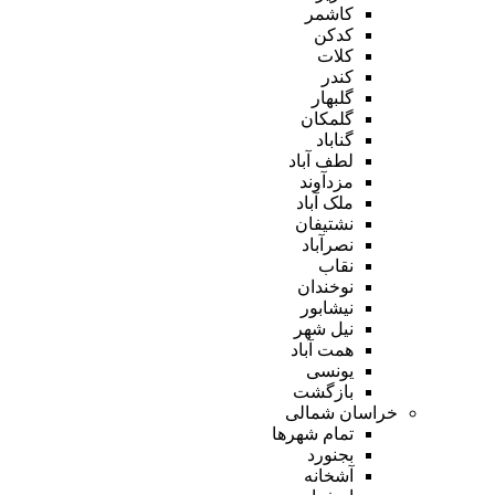
کاشمر
کدکن
کلات
کندر
گلبهار
گلمکان
گناباد
لطف آباد
مزدآوند
ملک آباد
نشتیفان
نصرآباد
نقاب
نوخندان
نیشابور
نیل شهر
همت آباد
یونسی
بازگشت
خراسان شمالی
تمام شهر‌ها
بجنورد
آشخانه