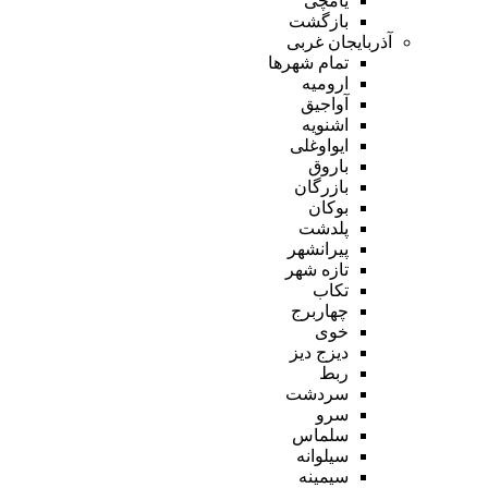
یامچی
بازگشت
آذربایجان غربی
تمام شهر‌ها
ارومیه
آواجیق
اشنویه
ایواوغلی
باروق
بازرگان
بوکان
پلدشت
پیرانشهر
تازه شهر
تکاب
چهاربرج
خوی
دیزج دیز
ربط
سردشت
سرو
سلماس
سیلوانه
سیمینه