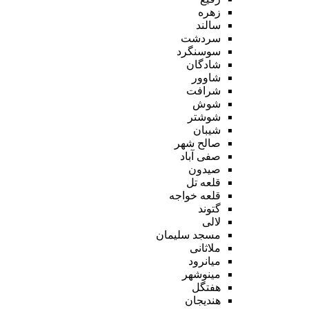
زهره
سالند
سردشت
سوسنگرد
شادگان
شاوور
شرافت
شوش
شوشتر
شیبان
صالح شهر
صفی آباد
صیدون
قلعه تل
قلعه خواجه
گتوند
لالی
مسجد سلیمان
ملاثانی
میانرود
مینوشهر
هفتگل
هندیجان