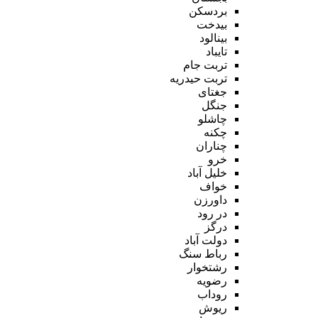
بردسکن
بیدخت
بینالود
تایباد
تربت جام
تربت حیدریه
جغتای
جنگل
چاشلو
چکنه
چناران
خرو
خلیل آباد
خواف
داورزن
در رود
درگز
دولت آباد
رباط سنگ
رشتخوار
رضویه
روداب
ریوش