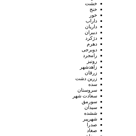
خشت
خنج
خور
داراب
داریان
دبیران
دژکرد
دهرم
دوبرجی
رامجرد
رونیز
زاهدشهر
زرقان
زرین دشت
سده
سروستان
سعادت شهر
سورمق
سیدان
ششده
شهرپیر
صدرا
صغاد