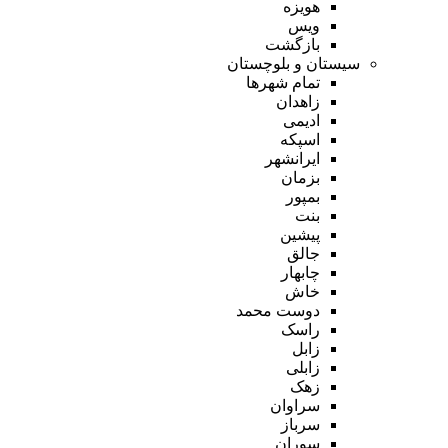
هویزه
ویس
بازگشت
سیستان و بلوچستان
تمام شهر‌ها
زاهدان
ادیمی
اسپکه
ایرانشهر
بزمان
بمپور
بنت
پیشین
جالق
چابهار
خاش
دوست محمد
راسک
زابل
زابلی
زهک
سراوان
سرباز
سوران