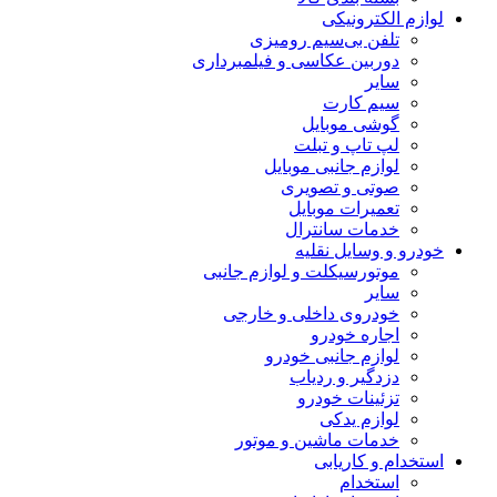
لوازم الکترونیکی
تلفن بی‌سیم رومیزی
دوربین عکاسی و فیلمبرداری
سایر
سیم کارت
گوشی موبایل
لپ تاپ و تبلت
لوازم جانبی موبایل
صوتی و تصویری
تعمیرات موبایل
خدمات سانترال
خودرو و وسایل نقلیه
موتورسیکلت و لوازم جانبی
سایر
خودروی داخلی و خارجی
اجاره خودرو
لوازم جانبی خودرو
دزدگیر و ردیاب
تزئینات خودرو
لوازم یدکی
خدمات ماشین و موتور
استخدام و کاریابی
استخدام