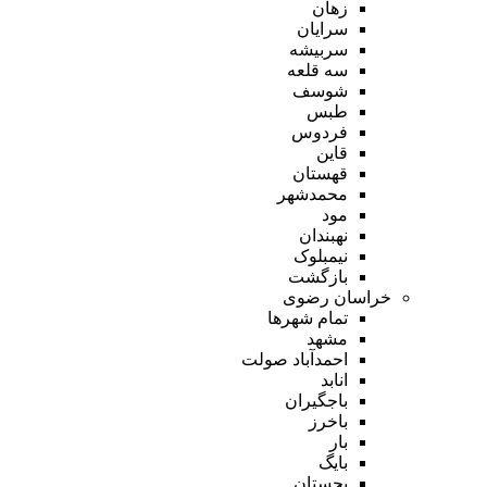
زهان
سرایان
سربیشه
سه قلعه
شوسف
طبس
فردوس
قاین
قهستان
محمدشهر
مود
نهبندان
نیمبلوک
بازگشت
خراسان رضوی
تمام شهر‌ها
مشهد
احمدآباد صولت
انابد
باجگیران
باخرز
بار
بایگ
بجستان