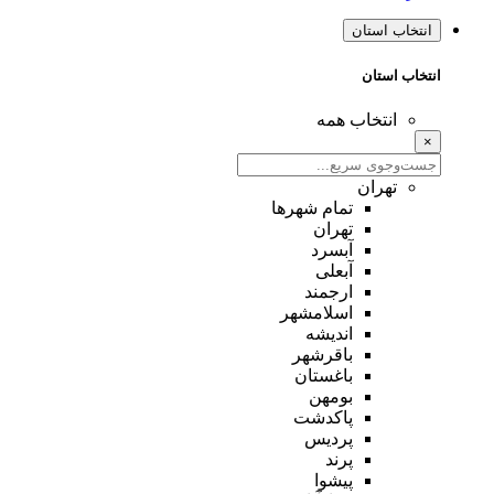
انتخاب استان
انتخاب استان
انتخاب همه
×
تهران
تمام شهر‌ها
تهران
آبسرد
آبعلی
ارجمند
اسلامشهر
اندیشه
باقرشهر
باغستان
بومهن
پاکدشت
پردیس
پرند
پیشوا