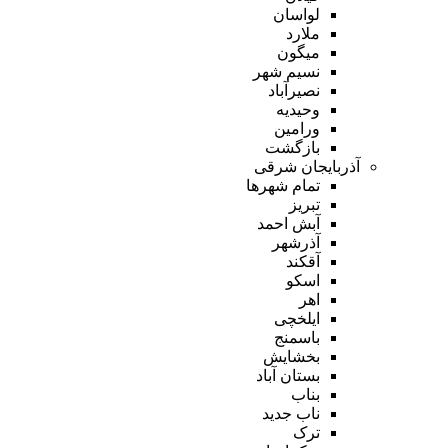
لواسان
ملارد
میگون
نسیم شهر
نصیرآباد
وحیدیه
ورامین
بازگشت
آذربایجان شرقی
تمام شهر‌ها
تبریز
آبش احمد
آذرشهر
آقکند
اسکو
اهر
ایلخچی
باسمنج
بخشایش
بستان آباد
بناب
ناب جدید
ترک