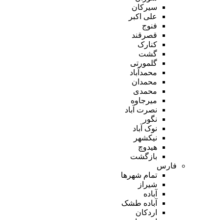
سیرکان
علی اکبر
فنوج
قصرقند
کنارک
گشت
گلمورتی
محمدآباد
محمدان
محمدی
میرجاوه
نصرت آباد
نگور
نوک آباد
نیکشهر
هیدوچ
بازگشت
فارس
تمام شهر‌ها
شیراز
آباده
آباده طشک
اردکان