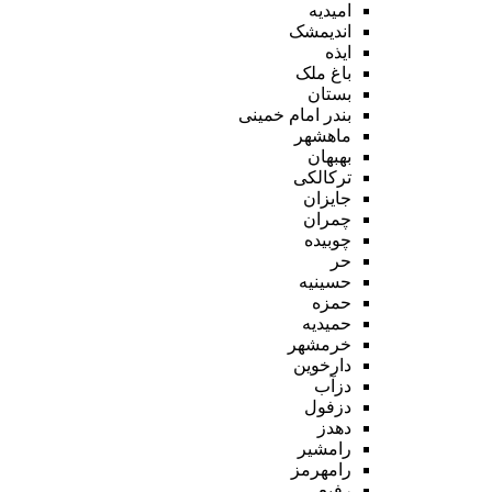
امیدیه
اندیمشک
ایذه
باغ ملک
بستان
بندر امام خمینی
ماهشهر
بهبهان
ترکالکی
جایزان
چمران
چوبیده
حر
حسینیه
حمزه
حمیدیه
خرمشهر
دارخوین
دزآب
دزفول
دهدز
رامشیر
رامهرمز
رفیع