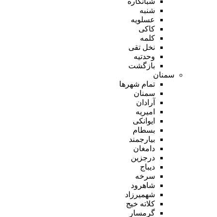
شبانکاره
شنبه
عسلویه
کاکی
کلمه
نخل تقی
وحدتیه
بازگشت
سمنان
تمام شهر‌ها
سمنان
آرادان
امیریه
ایوانکی
بسطام
بیارجمند
دامغان
درجزین
دیباج
سرخه
شاهرود
شهمیرزاد
کلاته خیج
گرمسار