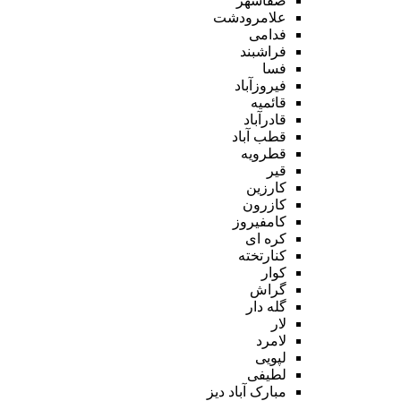
صفاشهر
علامرودشت
فدامی
فراشبند
فسا
فیروزآباد
قائمیه
قادرآباد
قطب آباد
قطرویه
قیر
کارزین
کازرون
کامفیروز
کره ای
کنارتخته
کوار
گراش
گله دار
لار
لامرد
لپویی
لطیفی
مبارک آباد دیز