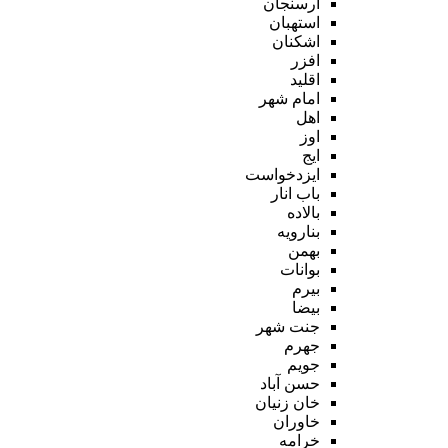
ارسنجان
استهبان
اشکنان
افزر
اقلید
امام شهر
اهل
اوز
ایج
ایزدخواست
باب انار
بالاده
بنارویه
بهمن
بوانات
بیرم
بیضا
جنت شهر
جهرم
جویم
حسن آباد
خان زنیان
خاوران
خرامه