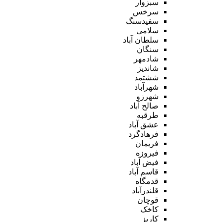
سبزوار
سرخس
سفیدسنگ
سلامی
سلطان آباد
سنگان
شادمهر
شاندیز
ششتمد
شهرآباد
شهرزو
صالح آباد
طرقبه
عشق آباد
فرهادگرد
فریمان
فیروزه
فیض آباد
قاسم آباد
قدمگاه
قلندرآباد
قوچان
کاخک
کاریز