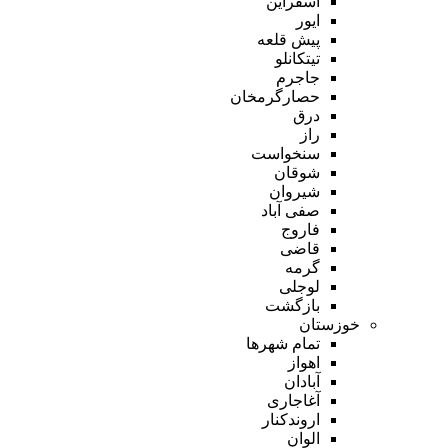
اسفراین
ایور
پیش قلعه
تیتکانلو
جاجرم
حصارگرمخان
درق
راز
سنخواست
شوقان
شیروان
صفی آباد
فاروج
قاضی
گرمه
لوجلی
بازگشت
خوزستان
تمام شهر‌ها
اهواز
آبادان
آغاجاری
اروندکنار
الوان