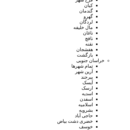
کیان
گندمان
گهرو
لردگان
مال خلیفه
ناغان
نافچ
نقنه
هفشجان
بازگشت
خراسان جنوبی
تمام شهر‌ها
آرین شهر
بیرجند
آیسک
ارسک
اسدیه
اسفدن
اسلامیه
بشرویه
حاجی آباد
خضری دشت بیاض
خوسف