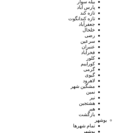
بیله سوار
پارس آباد
تازه کند
تازه کندانگوت
جعفرآباد
خلخال
رضی
سرعین
عنبران
فخرآباد
کلور
کوراییم
گرمی
گیوی
لاهرود
مشگین شهر
نمین
نیر
هشتجین
هیر
بازگشت
بوشهر
تمام شهر‌ها
بوشهر