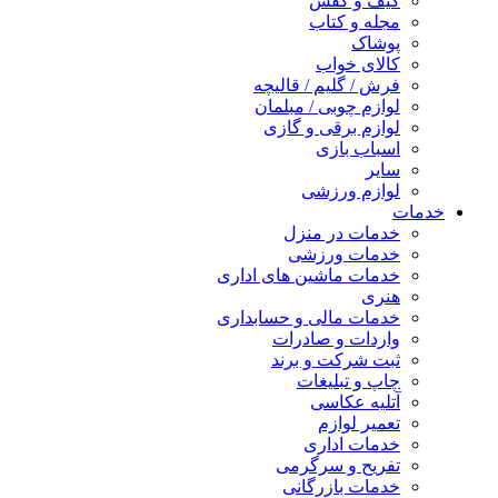
کیف و کفش
مجله و کتاب
پوشاک
کالای خواب
فرش / گلیم / قالیچه
لوازم چوبی / مبلمان
لوازم برقی و گازی
اسباب بازی
سایر
لوازم ورزشی
خدمات
خدمات در منزل
خدمات ورزشی
خدمات ماشین های اداری
هنری
خدمات مالی و حسابداری
واردات و صادرات
ثبت شرکت و برند
چاپ و تبلیغات
آتلیه عکاسی
تعمیر لوازم
خدمات اداری
تفریح و سرگرمی
خدمات بازرگانی