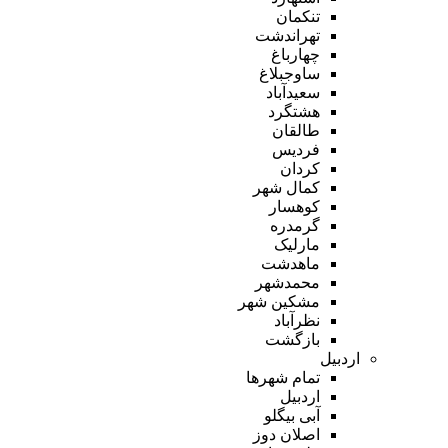
تنکمان
تهراندشت
چهارباغ
ساوجبلاغ
سعیدآباد
هشتگرد
طالقان
فردیس
کردان
کمال شهر
کوهسار
گرمدره
مارلیک
ماهدشت
محمدشهر
مشکین شهر
نظرآباد
بازگشت
اردبیل
تمام شهر‌ها
اردبیل
آبی بیگلو
اصلان دوز