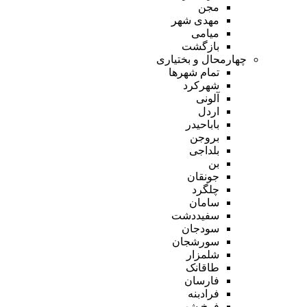
مجن
مهدی شهر
میامی
بازگشت
چهارمحال و بختیاری
تمام شهر‌ها
شهرکرد
آلونی
اردل
باباحیدر
بروجن
بلداجی
بن
جونقان
چلگرد
سامان
سفیددشت
سودجان
سورشجان
شلمزار
طاقانک
فارسان
فرادبنه
فرخ شهر