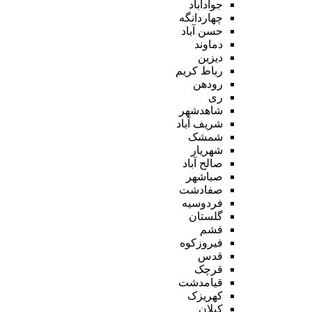
جوادآباد
چهاردانگه
حسن آباد
دماوند
دیزین
رباط کریم
رودهن
ری
شاهدشهر
شریف آباد
شمشک
شهریار
صالح آباد
صباشهر
صفادشت
فردوسیه
گلستان
فشم
فیروزکوه
قدس
قرچک
قیامدشت
کهریزک
کیلان