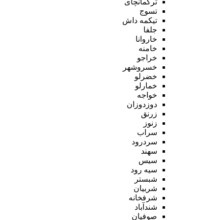
ترکمانچای
تسوج
تیکمه داش
جلفا
خاروانا
خامنه
خراجو
خسروشهر
خضرلو
خمارلو
خواجه
دوزدوزان
زرنق
زنوز
سراب
سردرود
سهند
سیس
سیه رود
شبستر
شربیان
شرفخانه
شندآباد
صوفیان