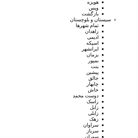
هویزه
ویس
بازگشت
سیستان و بلوچستان
تمام شهر‌ها
زاهدان
ادیمی
اسپکه
ایرانشهر
بزمان
بمپور
بنت
پیشین
جالق
چابهار
خاش
دوست محمد
راسک
زابل
زابلی
زهک
سراوان
سرباز
سوران