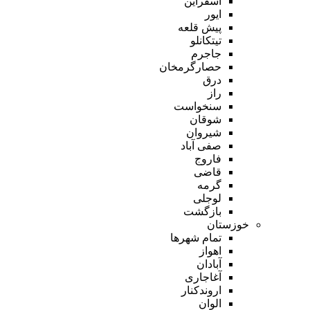
اسفراین
ایور
پیش قلعه
تیتکانلو
جاجرم
حصارگرمخان
درق
راز
سنخواست
شوقان
شیروان
صفی آباد
فاروج
قاضی
گرمه
لوجلی
بازگشت
خوزستان
تمام شهر‌ها
اهواز
آبادان
آغاجاری
اروندکنار
الوان