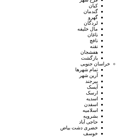
کیان
گندمان
گهرو
لردگان
مال خلیفه
ناغان
نافچ
نقنه
هفشجان
بازگشت
خراسان جنوبی
تمام شهر‌ها
آرین شهر
بیرجند
آیسک
ارسک
اسدیه
اسفدن
اسلامیه
بشرویه
حاجی آباد
خضری دشت بیاض
خوسف