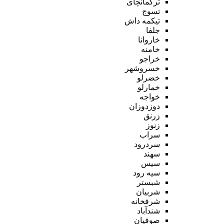
ترکمانچای
تسوج
تیکمه داش
جلفا
خاروانا
خامنه
خراجو
خسروشهر
خضرلو
خمارلو
خواجه
دوزدوزان
زرنق
زنوز
سراب
سردرود
سهند
سیس
سیه رود
شبستر
شربیان
شرفخانه
شندآباد
صوفیان