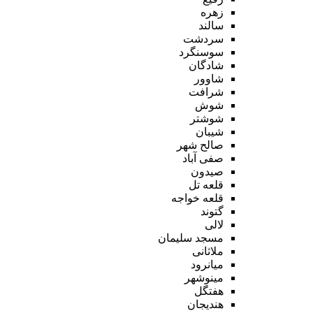
زهره
سالند
سردشت
سوسنگرد
شادگان
شاوور
شرافت
شوش
شوشتر
شیبان
صالح شهر
صفی آباد
صیدون
قلعه تل
قلعه خواجه
گتوند
لالی
مسجد سلیمان
ملاثانی
میانرود
مینوشهر
هفتگل
هندیجان