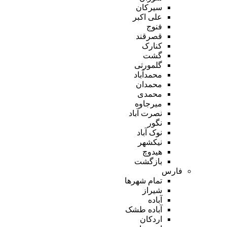
سیرکان
علی اکبر
فنوج
قصرقند
کنارک
گشت
گلمورتی
محمدآباد
محمدان
محمدی
میرجاوه
نصرت آباد
نگور
نوک آباد
نیکشهر
هیدوچ
بازگشت
فارس
تمام شهر‌ها
شیراز
آباده
آباده طشک
اردکان