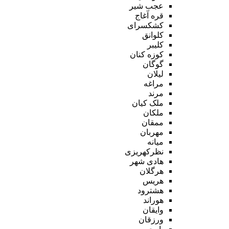
عجب شیر
قره آغاج
کشکسرای
کلوانق
کلیبر
کوزه کنان
گوگان
لیلان
مراغه
مرند
ملک کیان
ملکان
ممقان
مهربان
میانه
نظرکهریزی
هادی شهر
هرگلان
هریس
هشترود
هوراند
وایقان
ورزقان