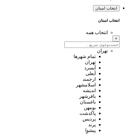
انتخاب استان
انتخاب استان
انتخاب همه
×
تهران
تمام شهر‌ها
تهران
آبسرد
آبعلی
ارجمند
اسلامشهر
اندیشه
باقرشهر
باغستان
بومهن
پاکدشت
پردیس
پرند
پیشوا