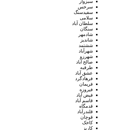
سبزوار
سرخس
سفیدسنگ
سلامی
سلطان آباد
سنگان
شادمهر
شاندیز
ششتمد
شهرآباد
شهرزو
صالح آباد
طرقبه
عشق آباد
فرهادگرد
فریمان
فیروزه
فیض آباد
قاسم آباد
قدمگاه
قلندرآباد
قوچان
کاخک
کاریز