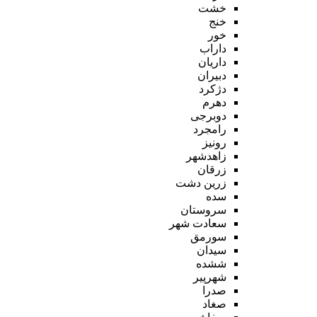
خشت
خنج
خور
داراب
داریان
دبیران
دژکرد
دهرم
دوبرجی
رامجرد
رونیز
زاهدشهر
زرقان
زرین دشت
سده
سروستان
سعادت شهر
سورمق
سیدان
ششده
شهرپیر
صدرا
صغاد