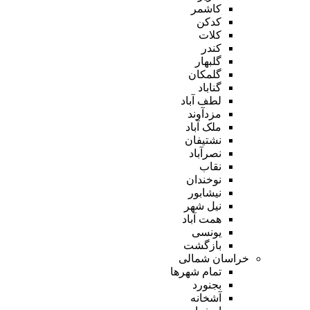
کاشمر
کدکن
کلات
کندر
گلبهار
گلمکان
گناباد
لطف آباد
مزدآوند
ملک آباد
نشتیفان
نصرآباد
نقاب
نوخندان
نیشابور
نیل شهر
همت آباد
یونسی
بازگشت
خراسان شمالی
تمام شهر‌ها
بجنورد
آشخانه