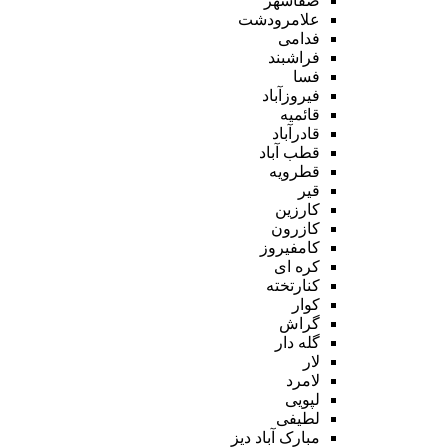
صفاشهر
علامرودشت
فدامی
فراشبند
فسا
فیروزآباد
قائمیه
قادرآباد
قطب آباد
قطرویه
قیر
کارزین
کازرون
کامفیروز
کره ای
کنارتخته
کوار
گراش
گله دار
لار
لامرد
لپویی
لطیفی
مبارک آباد دیز