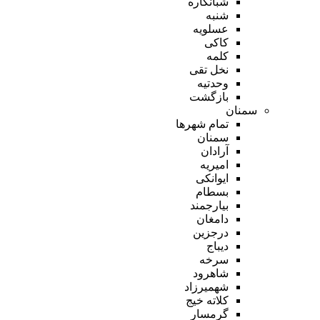
شبانکاره
شنبه
عسلویه
کاکی
کلمه
نخل تقی
وحدتیه
بازگشت
سمنان
تمام شهر‌ها
سمنان
آرادان
امیریه
ایوانکی
بسطام
بیارجمند
دامغان
درجزین
دیباج
سرخه
شاهرود
شهمیرزاد
کلاته خیج
گرمسار