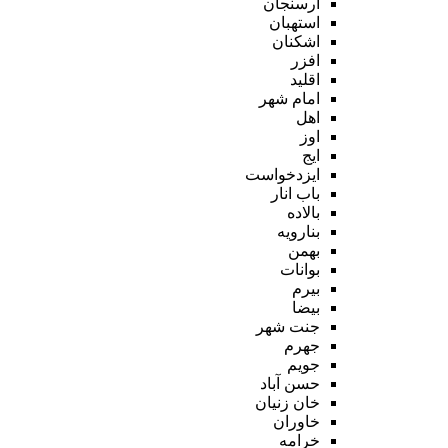
ارسنجان
استهبان
اشکنان
افزر
اقلید
امام شهر
اهل
اوز
ایج
ایزدخواست
باب انار
بالاده
بنارویه
بهمن
بوانات
بیرم
بیضا
جنت شهر
جهرم
جویم
حسن آباد
خان زنیان
خاوران
خرامه