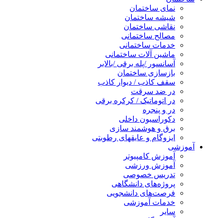
نمای ساختمان
شیشه ساختمان
نقاشی ساختمان
مصالح ساختمانی
خدمات ساختمانی
ماشین آلات ساختمانی
آسانسور /پله برقی /بالابر
بازسازی ساختمان
سقف کاذب / دیوار کاذب
در ضد سرقت
در اتوماتیک / کرکره برقی
در و پنجره
دکوراسیون داخلی
برق و هوشمند سازی
ایزوگام و عایقهای رطوبتی
آموزشی
آموزش کامپیوتر
آموزش ورزشی
تدریس خصوصی
پروژه‌های دانشگاهی
فرصت‌های دانشجویی
خدمات آموزشی
سایر