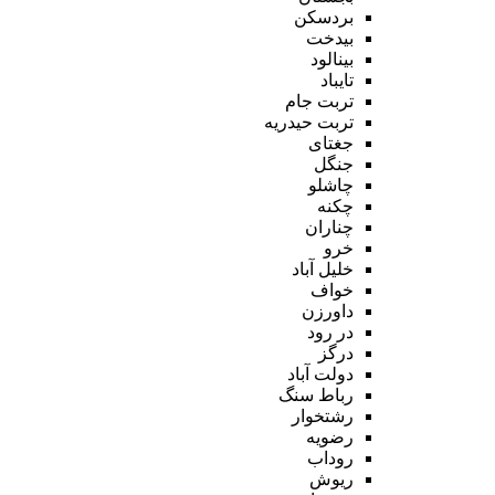
بردسکن
بیدخت
بینالود
تایباد
تربت جام
تربت حیدریه
جغتای
جنگل
چاشلو
چکنه
چناران
خرو
خلیل آباد
خواف
داورزن
در رود
درگز
دولت آباد
رباط سنگ
رشتخوار
رضویه
روداب
ریوش