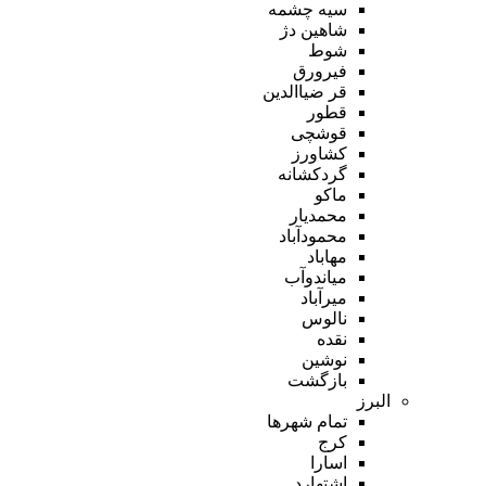
سیه چشمه
شاهین دژ
شوط
فیرورق
قر ضیاالدین
قطور
قوشچی
کشاورز
گردکشانه
ماکو
محمدیار
محمودآباد
مهاباد
میاندوآب
میرآباد
نالوس
نقده
نوشین
بازگشت
البرز
تمام شهر‌ها
کرج
اسارا
اشتهارد