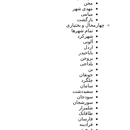
مجن
مهدی شهر
میامی
بازگشت
چهارمحال و بختیاری
تمام شهر‌ها
شهرکرد
آلونی
اردل
باباحیدر
بروجن
بلداجی
بن
جونقان
چلگرد
سامان
سفیددشت
سودجان
سورشجان
شلمزار
طاقانک
فارسان
فرادبنه
فرخ شهر