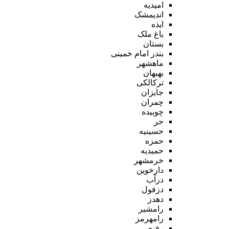
امیدیه
اندیمشک
ایذه
باغ ملک
بستان
بندر امام خمینی
ماهشهر
بهبهان
ترکالکی
جایزان
چمران
چوبیده
حر
حسینیه
حمزه
حمیدیه
خرمشهر
دارخوین
دزآب
دزفول
دهدز
رامشیر
رامهرمز
رفیع