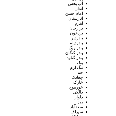
آب پخش
آبدان
امام حسن
انارستان
اهرم
برازجان
بردخون
بندردیر
بندردیلم
بندر ریگ
بندر کنگان
بندر گناوه
بنک
تنگ ارم
جم
چغادک
خارک
خورموج
دالکی
دلوار
ریز
سعدآباد
سیراف