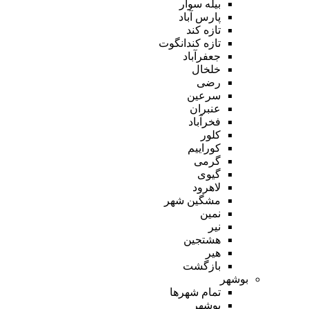
بیله سوار
پارس آباد
تازه کند
تازه کندانگوت
جعفرآباد
خلخال
رضی
سرعین
عنبران
فخرآباد
کلور
کوراییم
گرمی
گیوی
لاهرود
مشگین شهر
نمین
نیر
هشتجین
هیر
بازگشت
بوشهر
تمام شهر‌ها
بوشهر