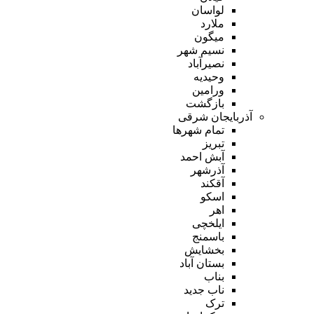
لواسان
ملارد
میگون
نسیم شهر
نصیرآباد
وحیدیه
ورامین
بازگشت
آذربایجان شرقی
تمام شهر‌ها
تبریز
آبش احمد
آذرشهر
آقکند
اسکو
اهر
ایلخچی
باسمنج
بخشایش
بستان آباد
بناب
ناب جدید
ترک