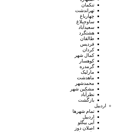
تنکمان
تهراندشت
چهارباغ
ساوجبلاغ
سعیدآباد
هشتگرد
طالقان
فردیس
کردان
کمال شهر
کوهسار
گرمدره
مارلیک
ماهدشت
محمدشهر
مشکین شهر
نظرآباد
بازگشت
اردبیل
تمام شهر‌ها
اردبیل
آبی بیگلو
اصلان دوز