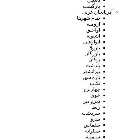
یامچی
بازگشت
آذربایجان غربی
تمام شهر‌ها
ارومیه
آواجیق
اشنویه
ایواوغلی
باروق
بازرگان
بوکان
پلدشت
پیرانشهر
تازه شهر
تکاب
چهاربرج
خوی
دیزج دیز
ربط
سردشت
سرو
سلماس
سیلوانه
سیمینه