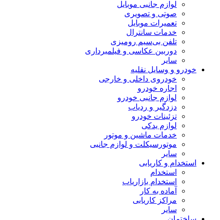
لوازم جانبی موبایل
صوتی و تصویری
تعمیرات موبایل
خدمات سانترال
تلفن بی‌سیم رومیزی
دوربین عکاسی و فیلمبرداری
سایر
خودرو و وسایل نقلیه
خودروی داخلی و خارجی
اجاره خودرو
لوازم جانبی خودرو
دزدگیر و ردیاب
تزئینات خودرو
لوازم یدکی
خدمات ماشین و موتور
موتورسیکلت و لوازم جانبی
سایر
استخدام و کاریابی
استخدام
استخدام بازاریاب
آماده به کار
مراکز کاریابی
سایر
ساختمان