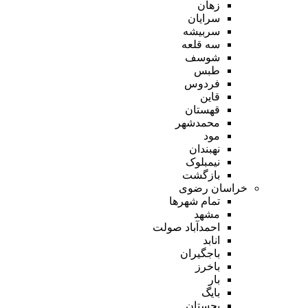
زهان
سرایان
سربیشه
سه قلعه
شوسف
طبس
فردوس
قاین
قهستان
محمدشهر
مود
نهبندان
نیمبلوک
بازگشت
خراسان رضوی
تمام شهر‌ها
مشهد
احمدآباد صولت
انابد
باجگیران
باخرز
بار
بایگ
بجستان