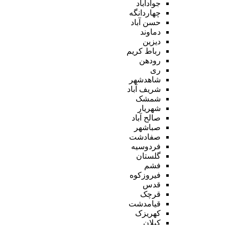
جوادآباد
چهاردانگه
حسن آباد
دماوند
دیزین
رباط کریم
رودهن
ری
شاهدشهر
شریف آباد
شمشک
شهریار
صالح آباد
صباشهر
صفادشت
فردوسیه
گلستان
فشم
فیروزکوه
قدس
قرچک
قیامدشت
کهریزک
کیلان