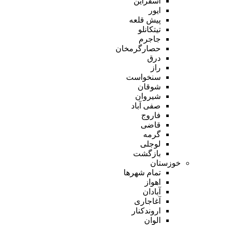
اسفراین
ایور
پیش قلعه
تیتکانلو
جاجرم
حصارگرمخان
درق
راز
سنخواست
شوقان
شیروان
صفی آباد
فاروج
قاضی
گرمه
لوجلی
بازگشت
خوزستان
تمام شهر‌ها
اهواز
آبادان
آغاجاری
اروندکنار
الوان