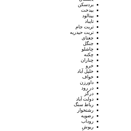
بردسکن
بیدخت
بینالود
تایباد
تربت جام
تربت حیدریه
جغتای
جنگل
چاشلو
چکنه
چناران
خرو
خلیل آباد
خواف
داورزن
در رود
درگز
دولت آباد
رباط سنگ
رشتخوار
رضویه
روداب
ریوش