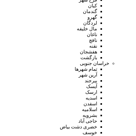
کیان
گندمان
گهرو
لردگان
مال خلیفه
ناغان
نافچ
نقنه
هفشجان
بازگشت
خراسان جنوبی
تمام شهر‌ها
آرین شهر
بیرجند
آیسک
ارسک
اسدیه
اسفدن
اسلامیه
بشرویه
حاجی آباد
خضری دشت بیاض
خوسف