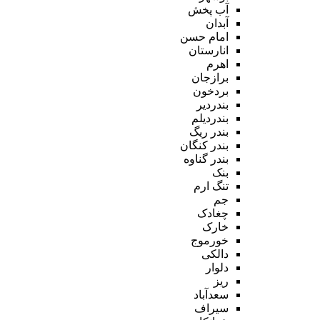
آب پخش
آبدان
امام حسن
انارستان
اهرم
برازجان
بردخون
بندردیر
بندردیلم
بندر ریگ
بندر کنگان
بندر گناوه
بنک
تنگ ارم
جم
چغادک
خارک
خورموج
دالکی
دلوار
ریز
سعدآباد
سیراف