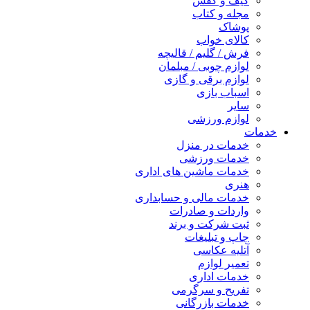
کیف و کفش
مجله و کتاب
پوشاک
کالای خواب
فرش / گلیم / قالیچه
لوازم چوبی / مبلمان
لوازم برقی و گازی
اسباب بازی
سایر
لوازم ورزشی
خدمات
خدمات در منزل
خدمات ورزشی
خدمات ماشین های اداری
هنری
خدمات مالی و حسابداری
واردات و صادرات
ثبت شرکت و برند
چاپ و تبلیغات
آتلیه عکاسی
تعمیر لوازم
خدمات اداری
تفریح و سرگرمی
خدمات بازرگانی