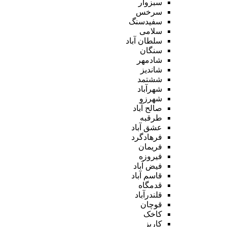
سبزوار
سرخس
سفیدسنگ
سلامی
سلطان آباد
سنگان
شادمهر
شاندیز
ششتمد
شهرآباد
شهرزو
صالح آباد
طرقبه
عشق آباد
فرهادگرد
فریمان
فیروزه
فیض آباد
قاسم آباد
قدمگاه
قلندرآباد
قوچان
کاخک
کاریز