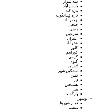
بیله سوار
پارس آباد
تازه کند
تازه کندانگوت
جعفرآباد
خلخال
رضی
سرعین
عنبران
فخرآباد
کلور
کوراییم
گرمی
گیوی
لاهرود
مشگین شهر
نمین
نیر
هشتجین
هیر
بازگشت
بوشهر
تمام شهر‌ها
بوشهر