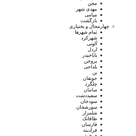
مجن
مهدی شهر
میامی
بازگشت
چهارمحال و بختیاری
تمام شهر‌ها
شهرکرد
آلونی
اردل
باباحیدر
بروجن
بلداجی
بن
جونقان
چلگرد
سامان
سفیددشت
سودجان
سورشجان
شلمزار
طاقانک
فارسان
فرادبنه
فرخ شهر