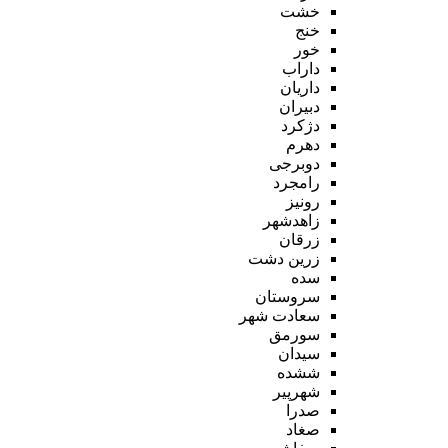
خشت
خنج
خور
داراب
داریان
دبیران
دژکرد
دهرم
دوبرجی
رامجرد
رونیز
زاهدشهر
زرقان
زرین دشت
سده
سروستان
سعادت شهر
سورمق
سیدان
ششده
شهرپیر
صدرا
صغاد