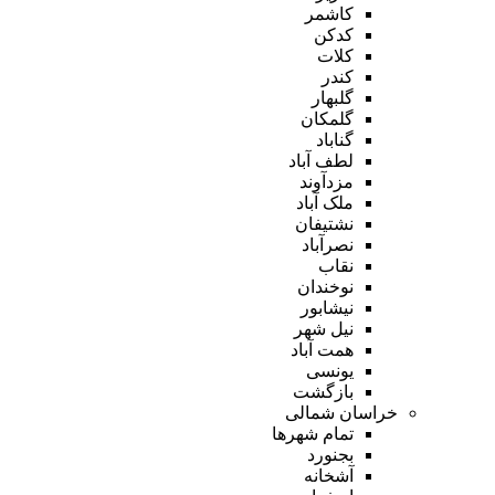
کاشمر
کدکن
کلات
کندر
گلبهار
گلمکان
گناباد
لطف آباد
مزدآوند
ملک آباد
نشتیفان
نصرآباد
نقاب
نوخندان
نیشابور
نیل شهر
همت آباد
یونسی
بازگشت
خراسان شمالی
تمام شهر‌ها
بجنورد
آشخانه