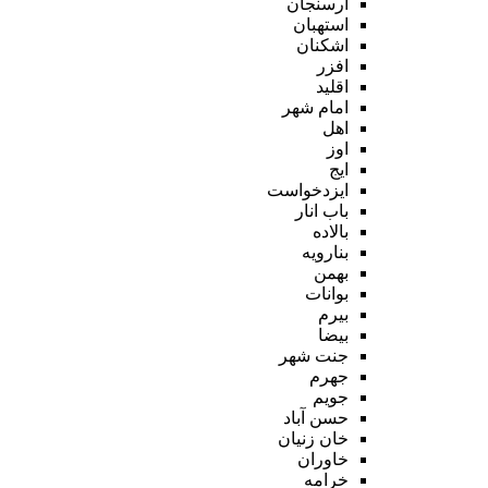
ارسنجان
استهبان
اشکنان
افزر
اقلید
امام شهر
اهل
اوز
ایج
ایزدخواست
باب انار
بالاده
بنارویه
بهمن
بوانات
بیرم
بیضا
جنت شهر
جهرم
جویم
حسن آباد
خان زنیان
خاوران
خرامه