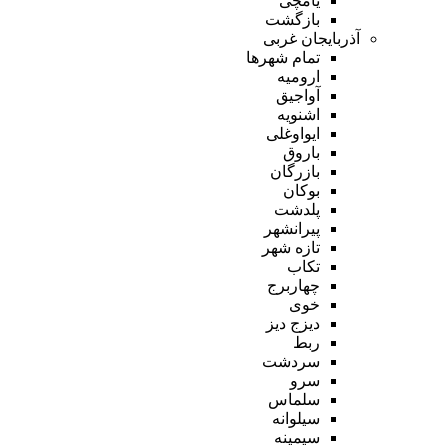
یامچی
بازگشت
آذربایجان غربی
تمام شهر‌ها
ارومیه
آواجیق
اشنویه
ایواوغلی
باروق
بازرگان
بوکان
پلدشت
پیرانشهر
تازه شهر
تکاب
چهاربرج
خوی
دیزج دیز
ربط
سردشت
سرو
سلماس
سیلوانه
سیمینه