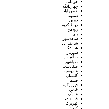
جوادآباد
چهاردانگه
حسن آباد
دماوند
دیزین
رباط کریم
رودهن
ری
شاهدشهر
شریف آباد
شمشک
شهریار
صالح آباد
صباشهر
صفادشت
فردوسیه
گلستان
فشم
فیروزکوه
قدس
قرچک
قیامدشت
کهریزک
کیلان