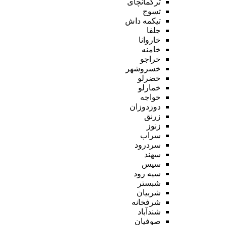
ترکمانچای
تسوج
تیکمه داش
جلفا
خاروانا
خامنه
خراجو
خسروشهر
خضرلو
خمارلو
خواجه
دوزدوزان
زرنق
زنوز
سراب
سردرود
سهند
سیس
سیه رود
شبستر
شربیان
شرفخانه
شندآباد
صوفیان