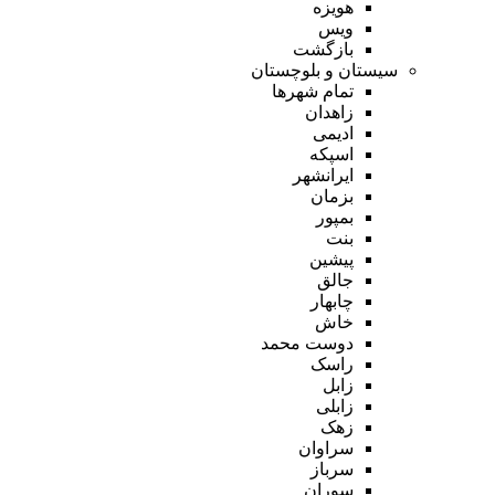
هویزه
ویس
بازگشت
سیستان و بلوچستان
تمام شهر‌ها
زاهدان
ادیمی
اسپکه
ایرانشهر
بزمان
بمپور
بنت
پیشین
جالق
چابهار
خاش
دوست محمد
راسک
زابل
زابلی
زهک
سراوان
سرباز
سوران