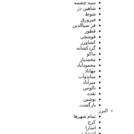
سیه چشمه
شاهین دژ
شوط
فیرورق
قر ضیاالدین
قطور
قوشچی
کشاورز
گردکشانه
ماکو
محمدیار
محمودآباد
مهاباد
میاندوآب
میرآباد
نالوس
نقده
نوشین
بازگشت
البرز
تمام شهر‌ها
کرج
اسارا
اشتهارد