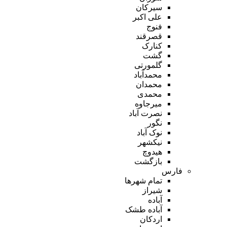
سیرکان
علی اکبر
فنوج
قصرقند
کنارک
گشت
گلمورتی
محمدآباد
محمدان
محمدی
میرجاوه
نصرت آباد
نگور
نوک آباد
نیکشهر
هیدوچ
بازگشت
فارس
تمام شهر‌ها
شیراز
آباده
آباده طشک
اردکان