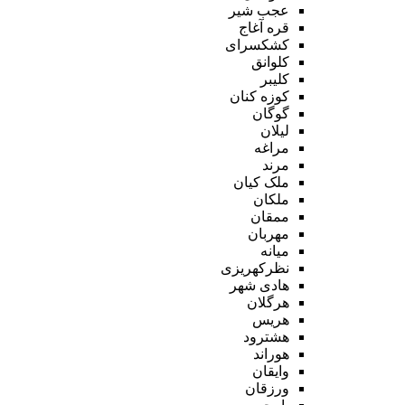
عجب شیر
قره آغاج
کشکسرای
کلوانق
کلیبر
کوزه کنان
گوگان
لیلان
مراغه
مرند
ملک کیان
ملکان
ممقان
مهربان
میانه
نظرکهریزی
هادی شهر
هرگلان
هریس
هشترود
هوراند
وایقان
ورزقان