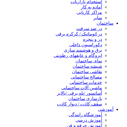
استخدام بازاریاب
آماده به کار
مراکز کاریابی
سایر
ساختمان
در ضد سرقت
در اتوماتیک / کرکره برقی
در و پنجره
دکوراسیون داخلی
برق و هوشمند سازی
ایزوگام و عایقهای رطوبتی
نمای ساختمان
شیشه ساختمان
نقاشی ساختمان
مصالح ساختمانی
خدمات ساختمانی
ماشین آلات ساختمانی
آسانسور /پله برقی /بالابر
بازسازی ساختمان
سقف کاذب / دیوار کاذب
آموزشی
آموزشگاه رانندگی
آموزش درسی
آموزش حرفه و فن