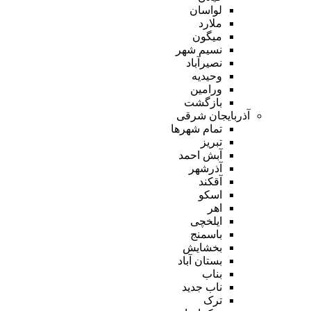
لواسان
ملارد
میگون
نسیم شهر
نصیرآباد
وحیدیه
ورامین
بازگشت
آذربایجان شرقی
تمام شهر‌ها
تبریز
آبش احمد
آذرشهر
آقکند
اسکو
اهر
ایلخچی
باسمنج
بخشایش
بستان آباد
بناب
ناب جدید
ترک