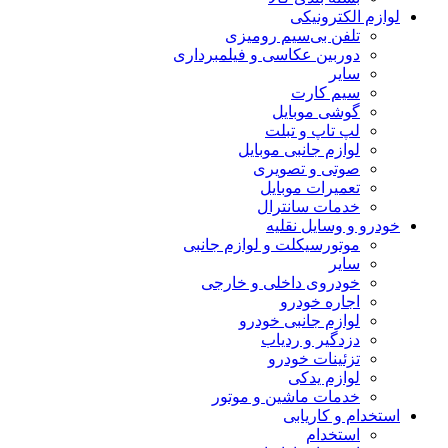
لوازم الکترونیکی
تلفن بی‌سیم رومیزی
دوربین عکاسی و فیلمبرداری
سایر
سیم کارت
گوشی موبایل
لپ تاپ و تبلت
لوازم جانبی موبایل
صوتی و تصویری
تعمیرات موبایل
خدمات سانترال
خودرو و وسایل نقلیه
موتورسیکلت و لوازم جانبی
سایر
خودروی داخلی و خارجی
اجاره خودرو
لوازم جانبی خودرو
دزدگیر و ردیاب
تزئینات خودرو
لوازم یدکی
خدمات ماشین و موتور
استخدام و کاریابی
استخدام