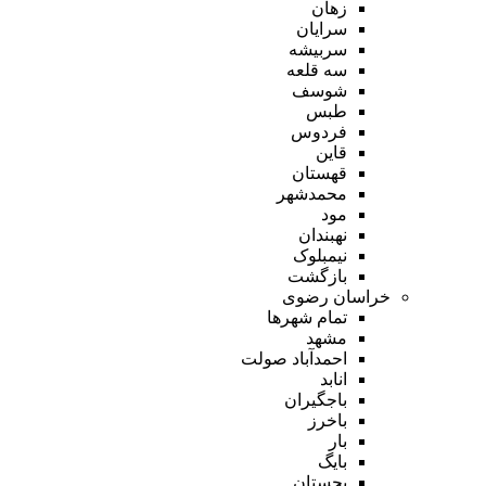
زهان
سرایان
سربیشه
سه قلعه
شوسف
طبس
فردوس
قاین
قهستان
محمدشهر
مود
نهبندان
نیمبلوک
بازگشت
خراسان رضوی
تمام شهر‌ها
مشهد
احمدآباد صولت
انابد
باجگیران
باخرز
بار
بایگ
بجستان