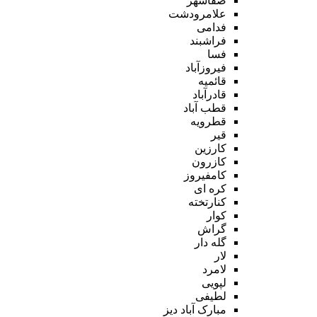
صفاشهر
علامرودشت
فدامی
فراشبند
فسا
فیروزآباد
قائمیه
قادرآباد
قطب آباد
قطرویه
قیر
کارزین
کازرون
کامفیروز
کره ای
کنارتخته
کوار
گراش
گله دار
لار
لامرد
لپویی
لطیفی
مبارک آباد دیز