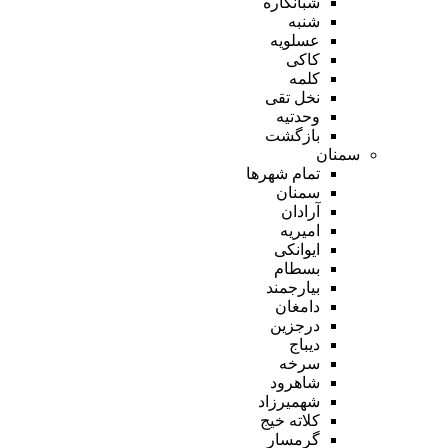
شبانکاره
شنبه
عسلویه
کاکی
کلمه
نخل تقی
وحدتیه
بازگشت
سمنان
تمام شهر‌ها
سمنان
آرادان
امیریه
ایوانکی
بسطام
بیارجمند
دامغان
درجزین
دیباج
سرخه
شاهرود
شهمیرزاد
کلاته خیج
گرمسار