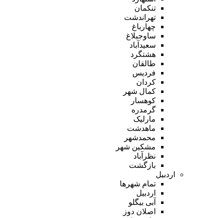
تنکمان
تهراندشت
چهارباغ
ساوجبلاغ
سعیدآباد
هشتگرد
طالقان
فردیس
کردان
کمال شهر
کوهسار
گرمدره
مارلیک
ماهدشت
محمدشهر
مشکین شهر
نظرآباد
بازگشت
اردبیل
تمام شهر‌ها
اردبیل
آبی بیگلو
اصلان دوز