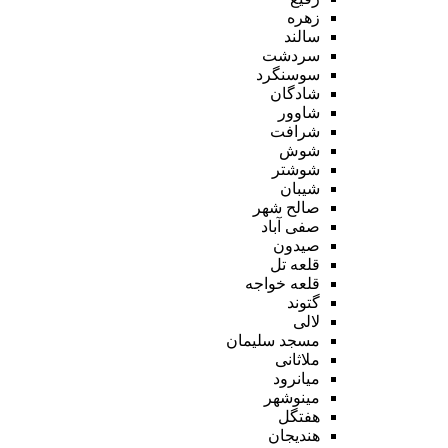
زهره
سالند
سردشت
سوسنگرد
شادگان
شاوور
شرافت
شوش
شوشتر
شیبان
صالح شهر
صفی آباد
صیدون
قلعه تل
قلعه خواجه
گتوند
لالی
مسجد سلیمان
ملاثانی
میانرود
مینوشهر
هفتگل
هندیجان