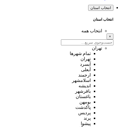
انتخاب استان
انتخاب استان
انتخاب همه
×
تهران
تمام شهر‌ها
تهران
آبسرد
آبعلی
ارجمند
اسلامشهر
اندیشه
باقرشهر
باغستان
بومهن
پاکدشت
پردیس
پرند
پیشوا