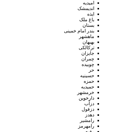
امیدیه
اندیمشک
ایذه
باغ ملک
بستان
بندر امام خمینی
ماهشهر
بهبهان
ترکالکی
جایزان
چمران
چوبیده
حر
حسینیه
حمزه
حمیدیه
خرمشهر
دارخوین
دزآب
دزفول
دهدز
رامشیر
رامهرمز
رفیع