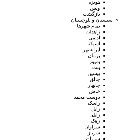
هویزه
ویس
بازگشت
سیستان و بلوچستان
تمام شهر‌ها
زاهدان
ادیمی
اسپکه
ایرانشهر
بزمان
بمپور
بنت
پیشین
جالق
چابهار
خاش
دوست محمد
راسک
زابل
زابلی
زهک
سراوان
سرباز
سوران