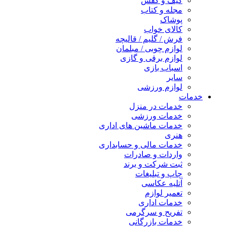
کیف و کفش
مجله و کتاب
پوشاک
کالای خواب
فرش / گلیم / قالیچه
لوازم چوبی / مبلمان
لوازم برقی و گازی
اسباب بازی
سایر
لوازم ورزشی
خدمات
خدمات در منزل
خدمات ورزشی
خدمات ماشین های اداری
هنری
خدمات مالی و حسابداری
واردات و صادرات
ثبت شرکت و برند
چاپ و تبلیغات
آتلیه عکاسی
تعمیر لوازم
خدمات اداری
تفریح و سرگرمی
خدمات بازرگانی