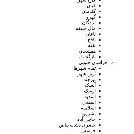
کیان
گندمان
گهرو
لردگان
مال خلیفه
ناغان
نافچ
نقنه
هفشجان
بازگشت
خراسان جنوبی
تمام شهر‌ها
آرین شهر
بیرجند
آیسک
ارسک
اسدیه
اسفدن
اسلامیه
بشرویه
حاجی آباد
خضری دشت بیاض
خوسف