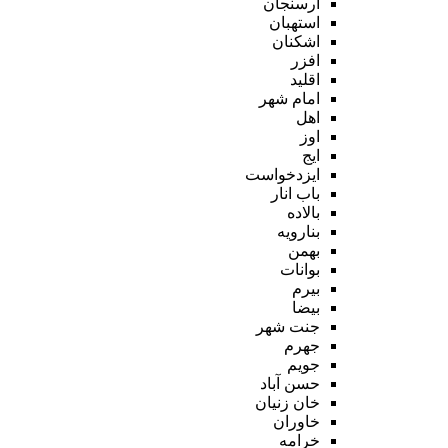
ارسنجان
استهبان
اشکنان
افزر
اقلید
امام شهر
اهل
اوز
ایج
ایزدخواست
باب انار
بالاده
بنارویه
بهمن
بوانات
بیرم
بیضا
جنت شهر
جهرم
جویم
حسن آباد
خان زنیان
خاوران
خرامه