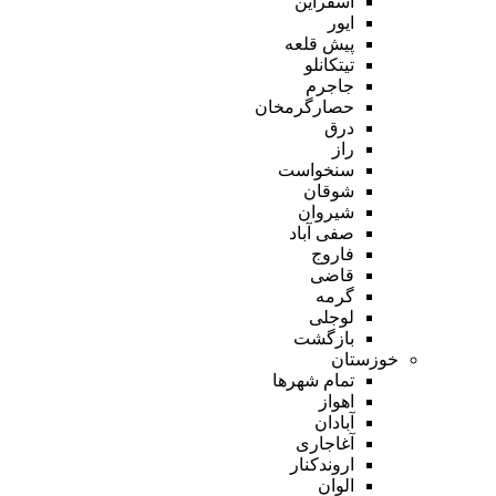
اسفراین
ایور
پیش قلعه
تیتکانلو
جاجرم
حصارگرمخان
درق
راز
سنخواست
شوقان
شیروان
صفی آباد
فاروج
قاضی
گرمه
لوجلی
بازگشت
خوزستان
تمام شهر‌ها
اهواز
آبادان
آغاجاری
اروندکنار
الوان