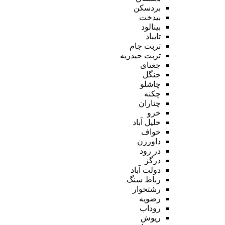
بردسکن
بیدخت
بینالود
تایباد
تربت جام
تربت حیدریه
جغتای
جنگل
چاشلو
چکنه
چناران
خرو
خلیل آباد
خواف
داورزن
در رود
درگز
دولت آباد
رباط سنگ
رشتخوار
رضویه
روداب
ریوش