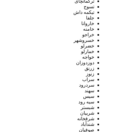
ترکمانچای
تسوج
تیکمه داش
جلفا
خاروانا
خامنه
خراجو
خسروشهر
خضرلو
خمارلو
خواجه
دوزدوزان
زرنق
زنوز
سراب
سردرود
سهند
سیس
سیه رود
شبستر
شربیان
شرفخانه
شندآباد
صوفیان