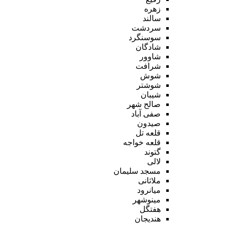
زهره
سالند
سردشت
سوسنگرد
شادگان
شاوور
شرافت
شوش
شوشتر
شیبان
صالح شهر
صفی آباد
صیدون
قلعه تل
قلعه خواجه
گتوند
لالی
مسجد سلیمان
ملاثانی
میانرود
مینوشهر
هفتگل
هندیجان