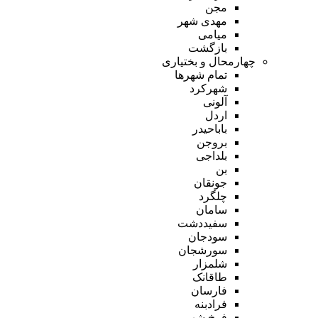
مجن
مهدی شهر
میامی
بازگشت
چهارمحال و بختیاری
تمام شهر‌ها
شهرکرد
آلونی
اردل
باباحیدر
بروجن
بلداجی
بن
جونقان
چلگرد
سامان
سفیددشت
سودجان
سورشجان
شلمزار
طاقانک
فارسان
فرادبنه
فرخ شهر