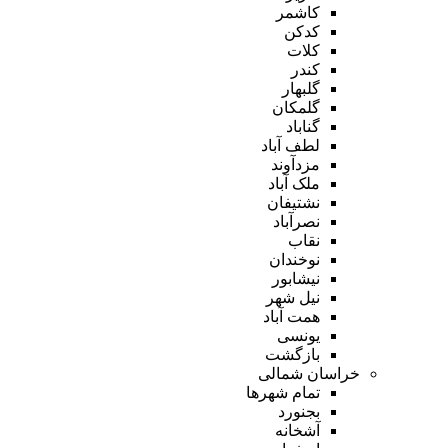
کاشمر
کدکن
کلات
کندر
گلبهار
گلمکان
گناباد
لطف آباد
مزدآوند
ملک آباد
نشتیفان
نصرآباد
نقاب
نوخندان
نیشابور
نیل شهر
همت آباد
یونسی
بازگشت
خراسان شمالی
تمام شهر‌ها
بجنورد
آشخانه