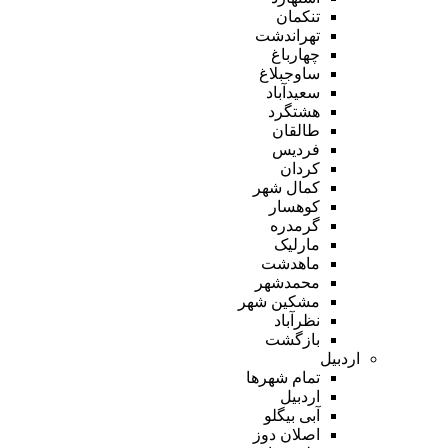
تنکمان
تهراندشت
چهارباغ
ساوجبلاغ
سعیدآباد
هشتگرد
طالقان
فردیس
کردان
کمال شهر
کوهسار
گرمدره
مارلیک
ماهدشت
محمدشهر
مشکین شهر
نظرآباد
بازگشت
اردبیل
تمام شهر‌ها
اردبیل
آبی بیگلو
اصلان دوز