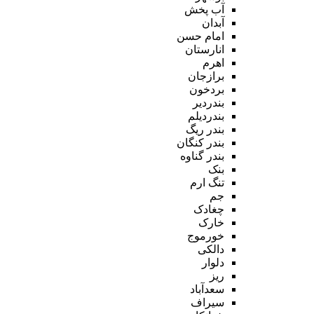
آب پخش
آبدان
امام حسن
انارستان
اهرم
برازجان
بردخون
بندردیر
بندردیلم
بندر ریگ
بندر کنگان
بندر گناوه
بنک
تنگ ارم
جم
چغادک
خارک
خورموج
دالکی
دلوار
ریز
سعدآباد
سیراف