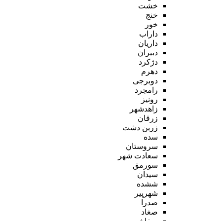
خشت
خنج
خور
داراب
داریان
دبیران
دژکرد
دهرم
دوبرجی
رامجرد
رونیز
زاهدشهر
زرقان
زرین دشت
سده
سروستان
سعادت شهر
سورمق
سیدان
ششده
شهرپیر
صدرا
صغاد