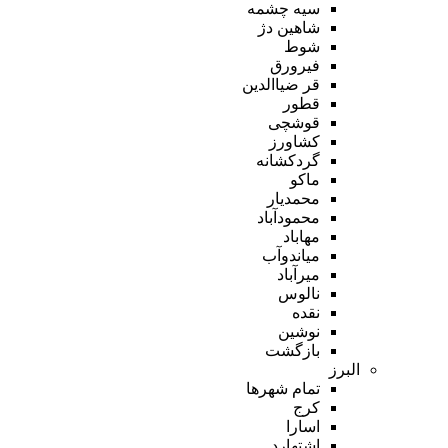
سیه چشمه
شاهین دژ
شوط
فیرورق
قر ضیاالدین
قطور
قوشچی
کشاورز
گردکشانه
ماکو
محمدیار
محمودآباد
مهاباد
میاندوآب
میرآباد
نالوس
نقده
نوشین
بازگشت
البرز
تمام شهر‌ها
کرج
اسارا
اشتهارد