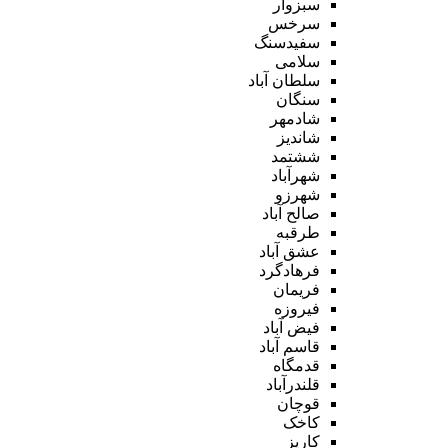
سبزوار
سرخس
سفیدسنگ
سلامی
سلطان آباد
سنگان
شادمهر
شاندیز
ششتمد
شهرآباد
شهرزو
صالح آباد
طرقبه
عشق آباد
فرهادگرد
فریمان
فیروزه
فیض آباد
قاسم آباد
قدمگاه
قلندرآباد
قوچان
کاخک
کاریز