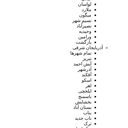
لواسان
ملارد
میگون
نسیم شهر
نصیرآباد
وحیدیه
ورامین
بازگشت
آذربایجان شرقی
تمام شهر‌ها
تبریز
آبش احمد
آذرشهر
آقکند
اسکو
اهر
ایلخچی
باسمنج
بخشایش
بستان آباد
بناب
ناب جدید
ترک