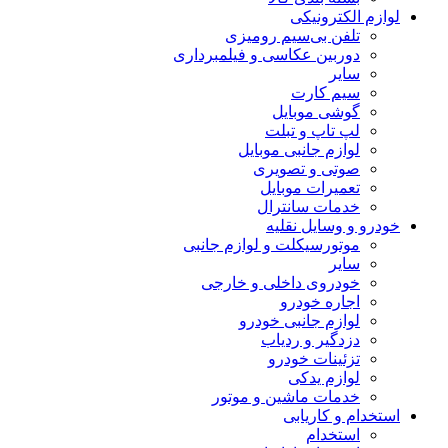
لوازم الکترونیکی
تلفن بی‌سیم رومیزی
دوربین عکاسی و فیلمبرداری
سایر
سیم کارت
گوشی موبایل
لپ تاپ و تبلت
لوازم جانبی موبایل
صوتی و تصویری
تعمیرات موبایل
خدمات سانترال
خودرو و وسایل نقلیه
موتورسیکلت و لوازم جانبی
سایر
خودروی داخلی و خارجی
اجاره خودرو
لوازم جانبی خودرو
دزدگیر و ردیاب
تزئینات خودرو
لوازم یدکی
خدمات ماشین و موتور
استخدام و کاریابی
استخدام