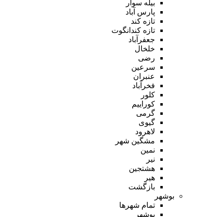
بیله سوار
پارس آباد
تازه کند
تازه کندانگوت
جعفرآباد
خلخال
رضی
سرعین
عنبران
فخرآباد
کلور
کوراییم
گرمی
گیوی
لاهرود
مشگین شهر
نمین
نیر
هشتجین
هیر
بازگشت
بوشهر
تمام شهر‌ها
بوشهر