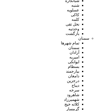
شبانکاره
شنبه
عسلویه
کاکی
کلمه
نخل تقی
وحدتیه
بازگشت
سمنان
تمام شهر‌ها
سمنان
آرادان
امیریه
ایوانکی
بسطام
بیارجمند
دامغان
درجزین
دیباج
سرخه
شاهرود
شهمیرزاد
کلاته خیج
گرمسار