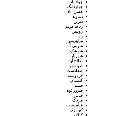
جوادآباد
چهاردانگه
حسن آباد
دماوند
دیزین
رباط کریم
رودهن
ری
شاهدشهر
شریف آباد
شمشک
شهریار
صالح آباد
صباشهر
صفادشت
فردوسیه
گلستان
فشم
فیروزکوه
قدس
قرچک
قیامدشت
کهریزک
کیلان