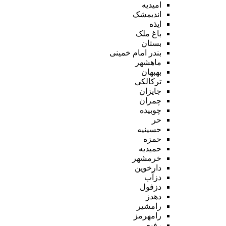
امیدیه
اندیمشک
ایذه
باغ ملک
بستان
بندر امام خمینی
ماهشهر
بهبهان
ترکالکی
جایزان
چمران
چوبیده
حر
حسینیه
حمزه
حمیدیه
خرمشهر
دارخوین
دزآب
دزفول
دهدز
رامشیر
رامهرمز
رفیع