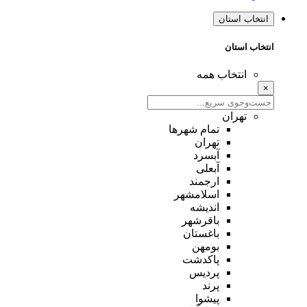
انتخاب استان
انتخاب استان
انتخاب همه
×
تهران
تمام شهر‌ها
تهران
آبسرد
آبعلی
ارجمند
اسلامشهر
اندیشه
باقرشهر
باغستان
بومهن
پاکدشت
پردیس
پرند
پیشوا