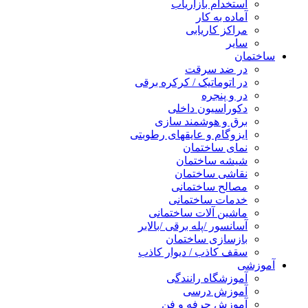
استخدام بازاریاب
آماده به کار
مراکز کاریابی
سایر
ساختمان
در ضد سرقت
در اتوماتیک / کرکره برقی
در و پنجره
دکوراسیون داخلی
برق و هوشمند سازی
ایزوگام و عایقهای رطوبتی
نمای ساختمان
شیشه ساختمان
نقاشی ساختمان
مصالح ساختمانی
خدمات ساختمانی
ماشین آلات ساختمانی
آسانسور /پله برقی /بالابر
بازسازی ساختمان
سقف کاذب / دیوار کاذب
آموزشی
آموزشگاه رانندگی
آموزش درسی
آموزش حرفه و فن