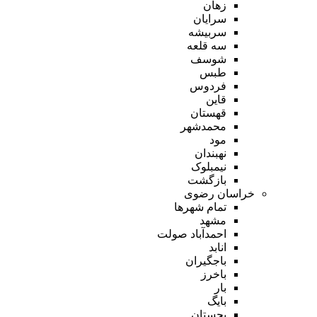
زهان
سرایان
سربیشه
سه قلعه
شوسف
طبس
فردوس
قاین
قهستان
محمدشهر
مود
نهبندان
نیمبلوک
بازگشت
خراسان رضوی
تمام شهر‌ها
مشهد
احمدآباد صولت
انابد
باجگیران
باخرز
بار
بایگ
بجستان