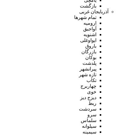
یامچی
بازگشت
آذربایجان غربی
تمام شهر‌ها
ارومیه
آواجیق
اشنویه
ایواوغلی
باروق
بازرگان
بوکان
پلدشت
پیرانشهر
تازه شهر
تکاب
چهاربرج
خوی
دیزج دیز
ربط
سردشت
سرو
سلماس
سیلوانه
سیمینه