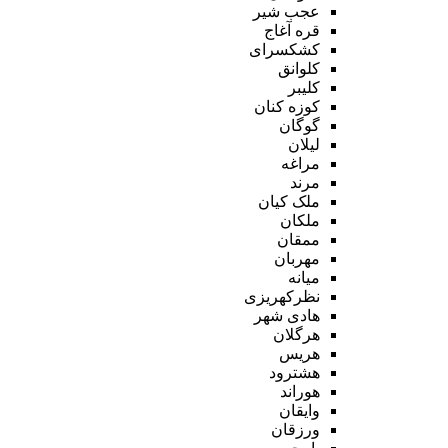
عجب شیر
قره آغاج
کشکسرای
کلوانق
کلیبر
کوزه کنان
گوگان
لیلان
مراغه
مرند
ملک کیان
ملکان
ممقان
مهربان
میانه
نظرکهریزی
هادی شهر
هرگلان
هریس
هشترود
هوراند
وایقان
ورزقان