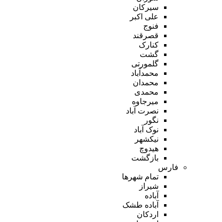
سیرکان
علی اکبر
فنوج
قصرقند
کنارک
گشت
گلمورتی
محمدآباد
محمدان
محمدی
میرجاوه
نصرت آباد
نگور
نوک آباد
نیکشهر
هیدوچ
بازگشت
فارس
تمام شهر‌ها
شیراز
آباده
آباده طشک
اردکان