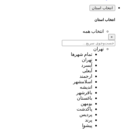
انتخاب استان
انتخاب استان
انتخاب همه
×
تهران
تمام شهر‌ها
تهران
آبسرد
آبعلی
ارجمند
اسلامشهر
اندیشه
باقرشهر
باغستان
بومهن
پاکدشت
پردیس
پرند
پیشوا