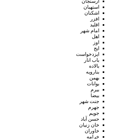
ارسنجان
استهبان
اشکنان
افزر
اقلید
امام شهر
اهل
اوز
ایج
ایزدخواست
باب انار
بالاده
بنارویه
بهمن
بوانات
بیرم
بیضا
جنت شهر
جهرم
جویم
حسن آباد
خان زنیان
خاوران
خرامه