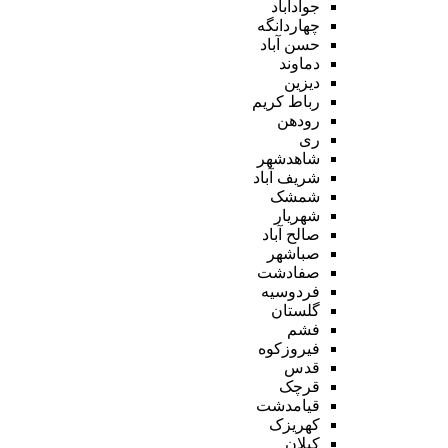
جوادآباد
چهاردانگه
حسن آباد
دماوند
دیزین
رباط کریم
رودهن
ری
شاهدشهر
شریف آباد
شمشک
شهریار
صالح آباد
صباشهر
صفادشت
فردوسیه
گلستان
فشم
فیروزکوه
قدس
قرچک
قیامدشت
کهریزک
کیلان