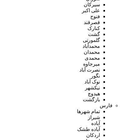
سیرکان
علی اکبر
فنوج
قصرقند
کنارک
گشت
گلمورتی
محمدآباد
محمدان
محمدی
میرجاوه
نصرت آباد
نگور
نوک آباد
نیکشهر
هیدوچ
بازگشت
فارس
تمام شهر‌ها
شیراز
آباده
آباده طشک
اردکان