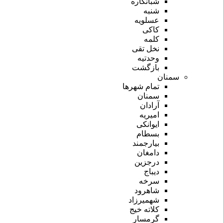
شبانکاره
شنبه
عسلویه
کاکی
کلمه
نخل تقی
وحدتیه
بازگشت
سمنان
تمام شهر‌ها
سمنان
آرادان
امیریه
ایوانکی
بسطام
بیارجمند
دامغان
درجزین
دیباج
سرخه
شاهرود
شهمیرزاد
کلاته خیج
گرمسار