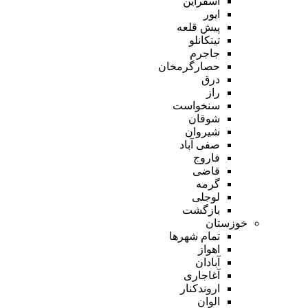
اسفراین
ایور
پیش قلعه
تیتکانلو
جاجرم
حصارگرمخان
درق
راز
سنخواست
شوقان
شیروان
صفی آباد
فاروج
قاضی
گرمه
لوجلی
بازگشت
خوزستان
تمام شهر‌ها
اهواز
آبادان
آغاجاری
اروندکنار
الوان