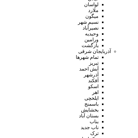
لواسان
ملارد
میگون
نسیم شهر
نصیرآباد
وحیدیه
ورامین
بازگشت
آذربایجان شرقی
تمام شهر‌ها
تبریز
آبش احمد
آذرشهر
آقکند
اسکو
اهر
ایلخچی
باسمنج
بخشایش
بستان آباد
بناب
ناب جدید
ترک