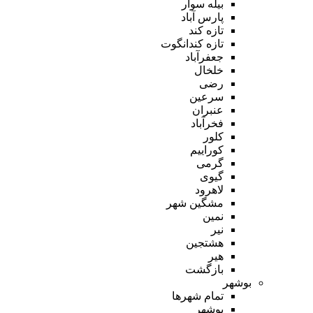
بیله سوار
پارس آباد
تازه کند
تازه کندانگوت
جعفرآباد
خلخال
رضی
سرعین
عنبران
فخرآباد
کلور
کوراییم
گرمی
گیوی
لاهرود
مشگین شهر
نمین
نیر
هشتجین
هیر
بازگشت
بوشهر
تمام شهر‌ها
بوشهر