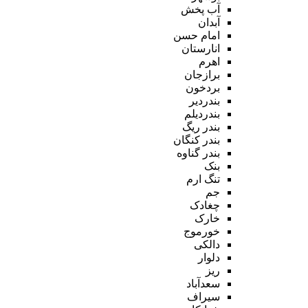
آب پخش
آبدان
امام حسن
انارستان
اهرم
برازجان
بردخون
بندردیر
بندردیلم
بندر ریگ
بندر کنگان
بندر گناوه
بنک
تنگ ارم
جم
چغادک
خارک
خورموج
دالکی
دلوار
ریز
سعدآباد
سیراف