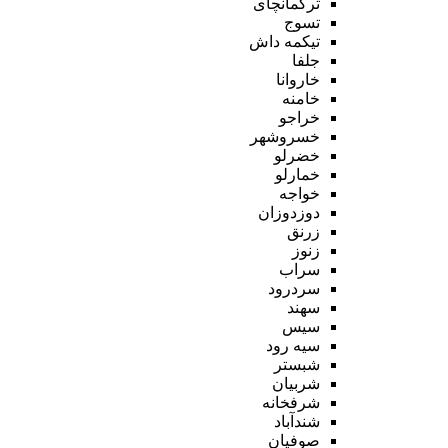
ترکمانچای
تسوج
تیکمه داش
جلفا
خاروانا
خامنه
خراجو
خسروشهر
خضرلو
خمارلو
خواجه
دوزدوزان
زرنق
زنوز
سراب
سردرود
سهند
سیس
سیه رود
شبستر
شربیان
شرفخانه
شندآباد
صوفیان