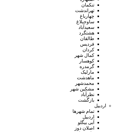
تنکمان
تهراندشت
چهارباغ
ساوجبلاغ
سعیدآباد
هشتگرد
طالقان
فردیس
کردان
کمال شهر
کوهسار
گرمدره
مارلیک
ماهدشت
محمدشهر
مشکین شهر
نظرآباد
بازگشت
اردبیل
تمام شهر‌ها
اردبیل
آبی بیگلو
اصلان دوز