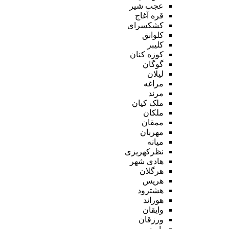
عجب شیر
قره آغاج
کشکسرای
کلوانق
کلیبر
کوزه کنان
گوگان
لیلان
مراغه
مرند
ملک کیان
ملکان
ممقان
مهربان
میانه
نظرکهریزی
هادی شهر
هرگلان
هریس
هشترود
هوراند
وایقان
ورزقان