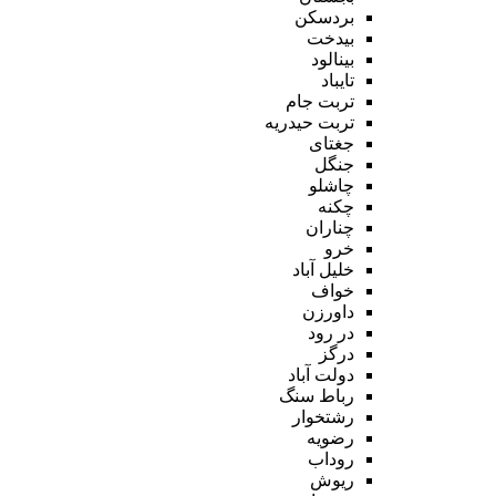
بردسکن
بیدخت
بینالود
تایباد
تربت جام
تربت حیدریه
جغتای
جنگل
چاشلو
چکنه
چناران
خرو
خلیل آباد
خواف
داورزن
در رود
درگز
دولت آباد
رباط سنگ
رشتخوار
رضویه
روداب
ریوش