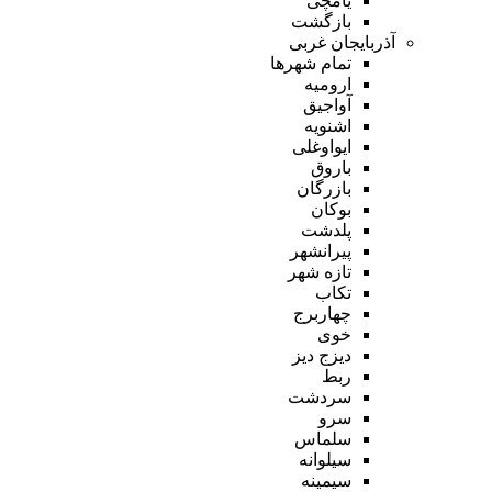
یامچی
بازگشت
آذربایجان غربی
تمام شهر‌ها
ارومیه
آواجیق
اشنویه
ایواوغلی
باروق
بازرگان
بوکان
پلدشت
پیرانشهر
تازه شهر
تکاب
چهاربرج
خوی
دیزج دیز
ربط
سردشت
سرو
سلماس
سیلوانه
سیمینه