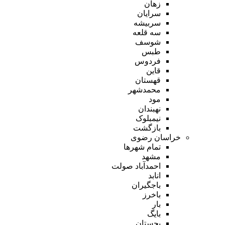
زهان
سرایان
سربیشه
سه قلعه
شوسف
طبس
فردوس
قاین
قهستان
محمدشهر
مود
نهبندان
نیمبلوک
بازگشت
خراسان رضوی
تمام شهر‌ها
مشهد
احمدآباد صولت
انابد
باجگیران
باخرز
بار
بایگ
بجستان