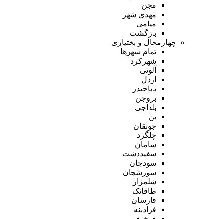
مجن
مهدی شهر
میامی
بازگشت
چهارمحال و بختیاری
تمام شهر‌ها
شهرکرد
آلونی
اردل
باباحیدر
بروجن
بلداجی
بن
جونقان
چلگرد
سامان
سفیددشت
سودجان
سورشجان
شلمزار
طاقانک
فارسان
فرادبنه
فرخ شهر