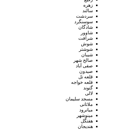
زهره
سالند
سردشت
سوسنگرد
شادگان
شاوور
شرافت
شوش
شوشتر
شیبان
صالح شهر
صفی آباد
صیدون
قلعه تل
قلعه خواجه
گتوند
لالی
مسجد سلیمان
ملاثانی
میانرود
مینوشهر
هفتگل
هندیجان