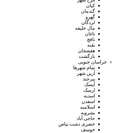
کیان
گندمان
گهرو
لردگان
مال خلیفه
ناغان
نافچ
نقنه
هفشجان
بازگشت
خراسان جنوبی
تمام شهر‌ها
آرین شهر
بیرجند
آیسک
ارسک
اسدیه
اسفدن
اسلامیه
بشرویه
حاجی آباد
خضری دشت بیاض
خوسف