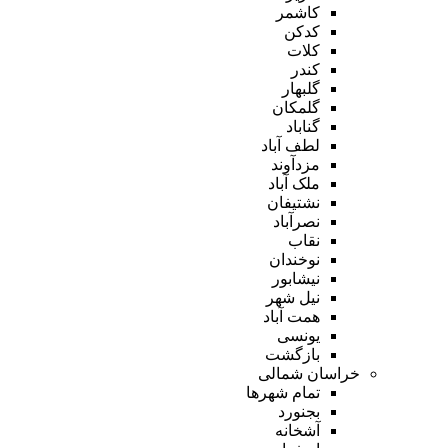
کاشمر
کدکن
کلات
کندر
گلبهار
گلمکان
گناباد
لطف آباد
مزدآوند
ملک آباد
نشتیفان
نصرآباد
نقاب
نوخندان
نیشابور
نیل شهر
همت آباد
یونسی
بازگشت
خراسان شمالی
تمام شهر‌ها
بجنورد
آشخانه