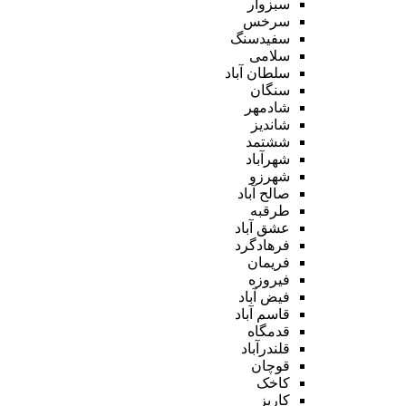
سبزوار
سرخس
سفیدسنگ
سلامی
سلطان آباد
سنگان
شادمهر
شاندیز
ششتمد
شهرآباد
شهرزو
صالح آباد
طرقبه
عشق آباد
فرهادگرد
فریمان
فیروزه
فیض آباد
قاسم آباد
قدمگاه
قلندرآباد
قوچان
کاخک
کاریز