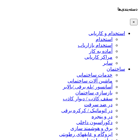
دسته‌بندی‌ها
×
استخدام و کاریابی
استخدام
استخدام بازاریاب
آماده به کار
مراکز کاریابی
سایر
ساختمان
خدمات ساختمانی
ماشین آلات ساختمانی
آسانسور /پله برقی /بالابر
بازسازی ساختمان
سقف کاذب / دیوار کاذب
در ضد سرقت
در اتوماتیک / کرکره برقی
در و پنجره
دکوراسیون داخلی
برق و هوشمند سازی
ایزوگام و عایقهای رطوبتی