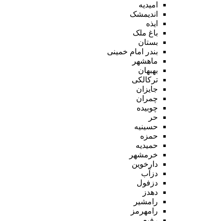
امیدیه
اندیمشک
ایذه
باغ ملک
بستان
بندر امام خمینی
ماهشهر
بهبهان
ترکالکی
جایزان
چمران
چوبیده
حر
حسینیه
حمزه
حمیدیه
خرمشهر
دارخوین
دزآب
دزفول
دهدز
رامشیر
رامهرمز
رفیع