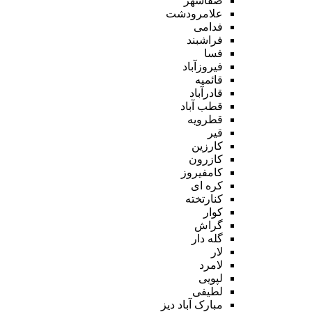
صفاشهر
علامرودشت
فدامی
فراشبند
فسا
فیروزآباد
قائمیه
قادرآباد
قطب آباد
قطرویه
قیر
کارزین
کازرون
کامفیروز
کره ای
کنارتخته
کوار
گراش
گله دار
لار
لامرد
لپویی
لطیفی
مبارک آباد دیز