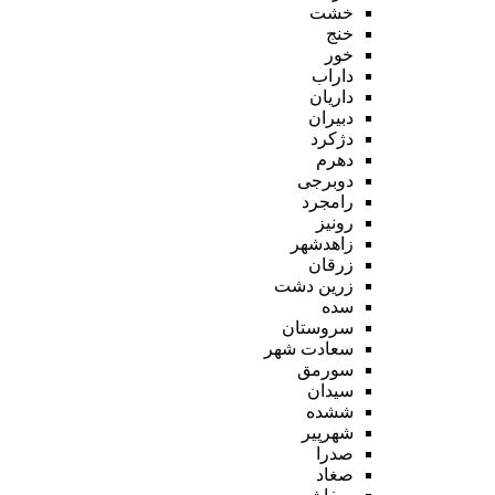
خشت
خنج
خور
داراب
داریان
دبیران
دژکرد
دهرم
دوبرجی
رامجرد
رونیز
زاهدشهر
زرقان
زرین دشت
سده
سروستان
سعادت شهر
سورمق
سیدان
ششده
شهرپیر
صدرا
صغاد