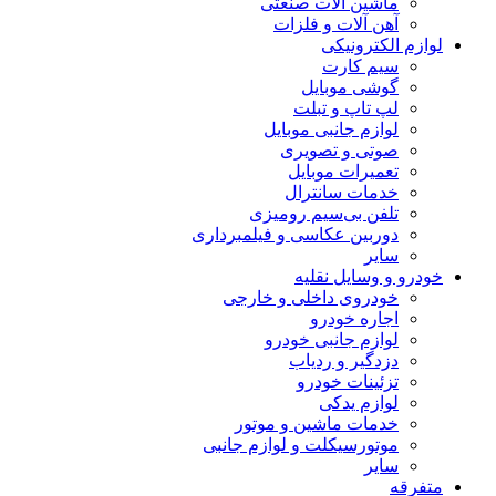
ماشین آلات صنعتی
آهن آلات و فلزات
لوازم الکترونیکی
سیم کارت
گوشی موبایل
لپ تاپ و تبلت
لوازم جانبی موبایل
صوتی و تصویری
تعمیرات موبایل
خدمات سانترال
تلفن بی‌سیم رومیزی
دوربین عکاسی و فیلمبرداری
سایر
خودرو و وسایل نقلیه
خودروی داخلی و خارجی
اجاره خودرو
لوازم جانبی خودرو
دزدگیر و ردیاب
تزئینات خودرو
لوازم یدکی
خدمات ماشین و موتور
موتورسیکلت و لوازم جانبی
سایر
متفرقه