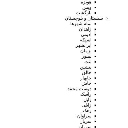
هویزه
ویس
بازگشت
سیستان و بلوچستان
تمام شهر‌ها
زاهدان
ادیمی
اسپکه
ایرانشهر
بزمان
بمپور
بنت
پیشین
جالق
چابهار
خاش
دوست محمد
راسک
زابل
زابلی
زهک
سراوان
سرباز
سوران