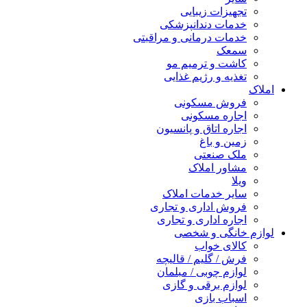
تجهیزات زیبایی
خدمات دندانپزشکی
خدمات درمانی و مراقبتی
سمعک
کاشت و ترمیم مو
تغذیه و رژیم غذایی
املاک
فروش مسکونی
اجاره مسکونی
اجاره اتاق و پانسیون
زمین و باغ
ملک صنعتی
مشاور املاک
ویلا
سایر خدمات املاک
فروش اداری و تجاری
اجاره اداری و تجاری
لوازم خانگی و شخصی
کالای خواب
فرش / گلیم / قالیچه
لوازم چوبی / مبلمان
لوازم برقی و گازی
اسباب بازی