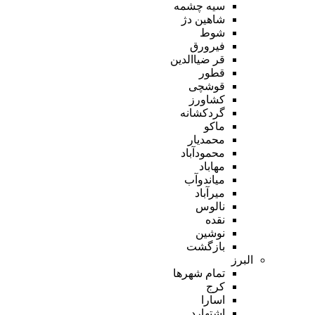
سیه چشمه
شاهین دژ
شوط
فیرورق
قر ضیاالدین
قطور
قوشچی
کشاورز
گردکشانه
ماکو
محمدیار
محمودآباد
مهاباد
میاندوآب
میرآباد
نالوس
نقده
نوشین
بازگشت
البرز
تمام شهر‌ها
کرج
اسارا
اشتهارد