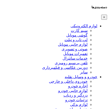
دسته‌بندی‌ها
×
لوازم الکترونیکی
سیم کارت
گوشی موبایل
لپ تاپ و تبلت
لوازم جانبی موبایل
صوتی و تصویری
تعمیرات موبایل
خدمات سانترال
تلفن بی‌سیم رومیزی
دوربین عکاسی و فیلمبرداری
سایر
خودرو و وسایل نقلیه
خودروی داخلی و خارجی
اجاره خودرو
لوازم جانبی خودرو
دزدگیر و ردیاب
تزئینات خودرو
لوازم یدکی