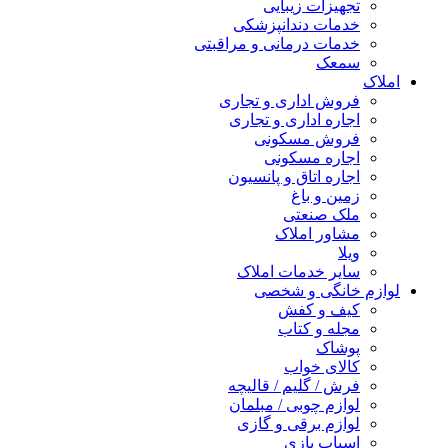
تجهیزات زیبایی
خدمات دندانپزشکی
خدمات درمانی و مراقبتی
سمعک
املاک
فروش اداری و تجاری
اجاره اداری و تجاری
فروش مسکونی
اجاره مسکونی
اجاره اتاق و پانسیون
زمین و باغ
ملک صنعتی
مشاور املاک
ویلا
سایر خدمات املاک
لوازم خانگی و شخصی
کیف و کفش
مجله و کتاب
پوشاک
کالای خواب
فرش / گلیم / قالیچه
لوازم چوبی / مبلمان
لوازم برقی و گازی
اسباب بازی