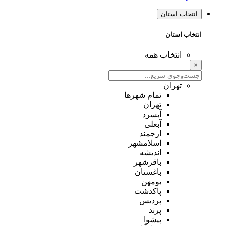
انتخاب استان
انتخاب استان
انتخاب همه
×
تهران
تمام شهر‌ها
تهران
آبسرد
آبعلی
ارجمند
اسلامشهر
اندیشه
باقرشهر
باغستان
بومهن
پاکدشت
پردیس
پرند
پیشوا