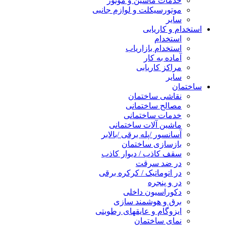
خدمات ماشین و موتور
موتورسیکلت و لوازم جانبی
سایر
استخدام و کاریابی
استخدام
استخدام بازاریاب
آماده به کار
مراکز کاریابی
سایر
ساختمان
نقاشی ساختمان
مصالح ساختمانی
خدمات ساختمانی
ماشین آلات ساختمانی
آسانسور /پله برقی /بالابر
بازسازی ساختمان
سقف کاذب / دیوار کاذب
در ضد سرقت
در اتوماتیک / کرکره برقی
در و پنجره
دکوراسیون داخلی
برق و هوشمند سازی
ایزوگام و عایقهای رطوبتی
نمای ساختمان