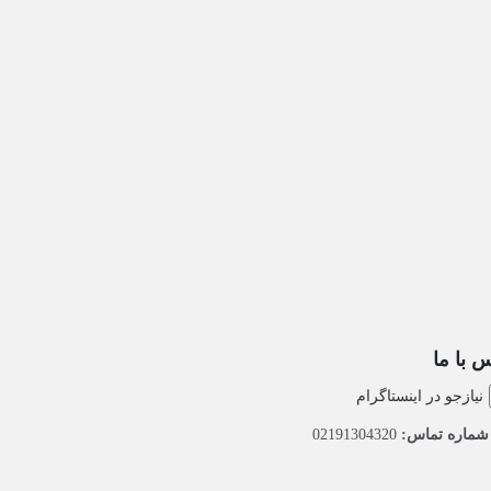
 با ما
نیازجو در اینستاگرام
ماره تماس:
02191304320