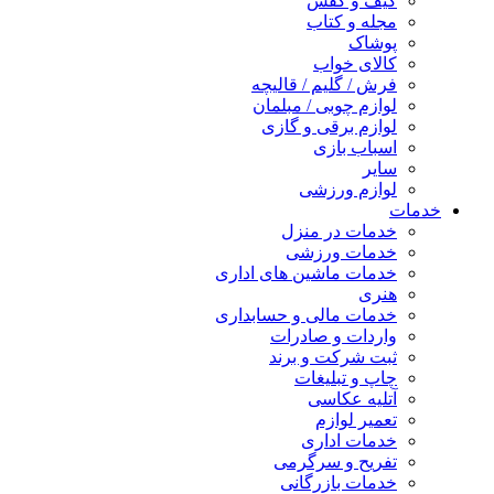
کیف و کفش
مجله و کتاب
پوشاک
کالای خواب
فرش / گلیم / قالیچه
لوازم چوبی / مبلمان
لوازم برقی و گازی
اسباب بازی
سایر
لوازم ورزشی
خدمات
خدمات در منزل
خدمات ورزشی
خدمات ماشین های اداری
هنری
خدمات مالی و حسابداری
واردات و صادرات
ثبت شرکت و برند
چاپ و تبلیغات
آتلیه عکاسی
تعمیر لوازم
خدمات اداری
تفریح و سرگرمی
خدمات بازرگانی