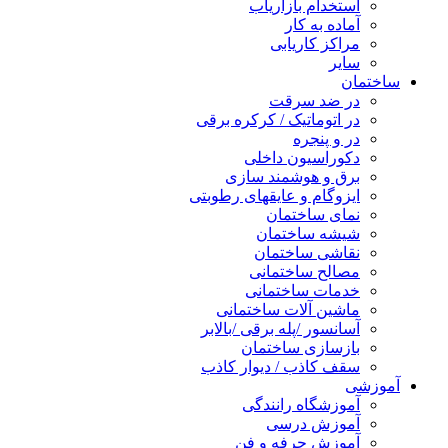
استخدام بازاریاب
آماده به کار
مراکز کاریابی
سایر
ساختمان
در ضد سرقت
در اتوماتیک / کرکره برقی
در و پنجره
دکوراسیون داخلی
برق و هوشمند سازی
ایزوگام و عایقهای رطوبتی
نمای ساختمان
شیشه ساختمان
نقاشی ساختمان
مصالح ساختمانی
خدمات ساختمانی
ماشین آلات ساختمانی
آسانسور /پله برقی /بالابر
بازسازی ساختمان
سقف کاذب / دیوار کاذب
آموزشی
آموزشگاه رانندگی
آموزش درسی
آموزش حرفه و فن