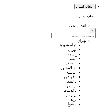
انتخاب استان
انتخاب استان
انتخاب همه
×
تهران
تمام شهر‌ها
تهران
آبسرد
آبعلی
ارجمند
اسلامشهر
اندیشه
باقرشهر
باغستان
بومهن
پاکدشت
پردیس
پرند
پیشوا