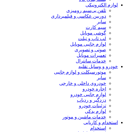
لوازم الکترونیکی
تلفن بی‌سیم رومیزی
دوربین عکاسی و فیلمبرداری
سایر
سیم کارت
گوشی موبایل
لپ تاپ و تبلت
لوازم جانبی موبایل
صوتی و تصویری
تعمیرات موبایل
خدمات سانترال
خودرو و وسایل نقلیه
موتورسیکلت و لوازم جانبی
سایر
خودروی داخلی و خارجی
اجاره خودرو
لوازم جانبی خودرو
دزدگیر و ردیاب
تزئینات خودرو
لوازم یدکی
خدمات ماشین و موتور
استخدام و کاریابی
استخدام