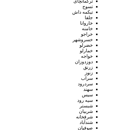
ترکمانچای
تسوج
تیکمه داش
جلفا
خاروانا
خامنه
خراجو
خسروشهر
خضرلو
خمارلو
خواجه
دوزدوزان
زرنق
زنوز
سراب
سردرود
سهند
سیس
سیه رود
شبستر
شربیان
شرفخانه
شندآباد
صوفیان