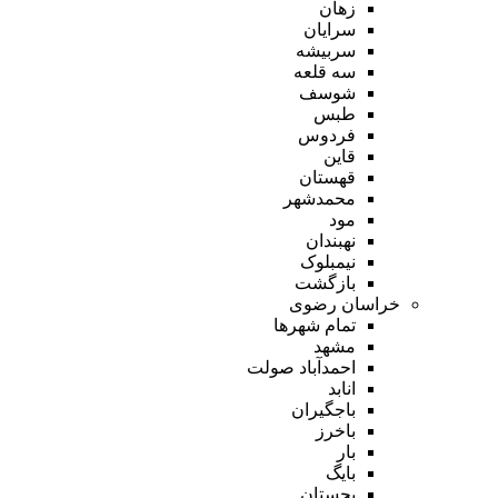
زهان
سرایان
سربیشه
سه قلعه
شوسف
طبس
فردوس
قاین
قهستان
محمدشهر
مود
نهبندان
نیمبلوک
بازگشت
خراسان رضوی
تمام شهر‌ها
مشهد
احمدآباد صولت
انابد
باجگیران
باخرز
بار
بایگ
بجستان