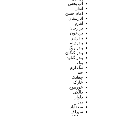
آب پخش
آبدان
امام حسن
انارستان
اهرم
برازجان
بردخون
بندردیر
بندردیلم
بندر ریگ
بندر کنگان
بندر گناوه
بنک
تنگ ارم
جم
چغادک
خارک
خورموج
دالکی
دلوار
ریز
سعدآباد
سیراف