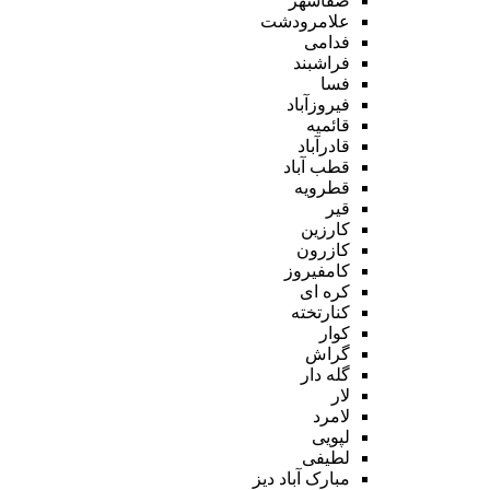
صفاشهر
علامرودشت
فدامی
فراشبند
فسا
فیروزآباد
قائمیه
قادرآباد
قطب آباد
قطرویه
قیر
کارزین
کازرون
کامفیروز
کره ای
کنارتخته
کوار
گراش
گله دار
لار
لامرد
لپویی
لطیفی
مبارک آباد دیز