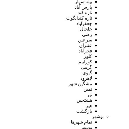
بیله سوار
پارس آباد
تازه کند
تازه کندانگوت
جعفرآباد
خلخال
رضی
سرعین
عنبران
فخرآباد
کلور
کوراییم
گرمی
گیوی
لاهرود
مشگین شهر
نمین
نیر
هشتجین
هیر
بازگشت
بوشهر
تمام شهر‌ها
بوشهر