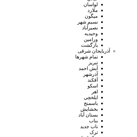
لواسان
ملارد
میگون
نسیم شهر
نصیرآباد
وحیدیه
ورامین
بازگشت
آذربایجان شرقی
تمام شهر‌ها
تبریز
آبش احمد
آذرشهر
آقکند
اسکو
اهر
ایلخچی
باسمنج
بخشایش
بستان آباد
بناب
ناب جدید
ترک