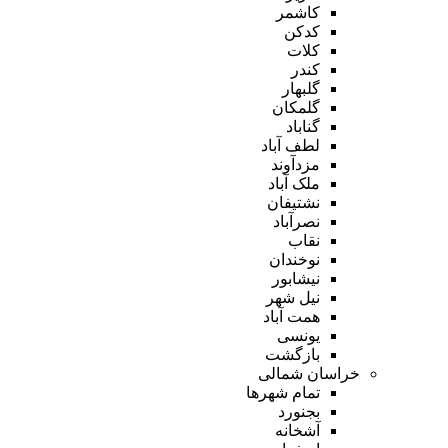
کاشمر
کدکن
کلات
کندر
گلبهار
گلمکان
گناباد
لطف آباد
مزدآوند
ملک آباد
نشتیفان
نصرآباد
نقاب
نوخندان
نیشابور
نیل شهر
همت آباد
یونسی
بازگشت
خراسان شمالی
تمام شهر‌ها
بجنورد
آشخانه