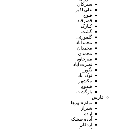
سیرکان
علی اکبر
فنوج
قصرقند
کنارک
گشت
گلمورتی
محمدآباد
محمدان
محمدی
میرجاوه
نصرت آباد
نگور
نوک آباد
نیکشهر
هیدوچ
بازگشت
فارس
تمام شهر‌ها
شیراز
آباده
آباده طشک
اردکان