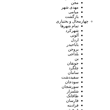
مجن
مهدی شهر
میامی
بازگشت
چهارمحال و بختیاری
تمام شهر‌ها
شهرکرد
آلونی
اردل
باباحیدر
بروجن
بلداجی
بن
جونقان
چلگرد
سامان
سفیددشت
سودجان
سورشجان
شلمزار
طاقانک
فارسان
فرادبنه
فرخ شهر