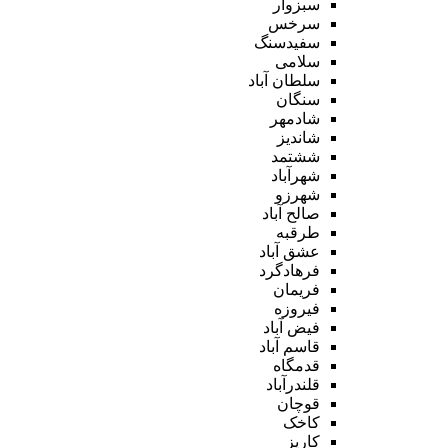
سبزوار
سرخس
سفیدسنگ
سلامی
سلطان آباد
سنگان
شادمهر
شاندیز
ششتمد
شهرآباد
شهرزو
صالح آباد
طرقبه
عشق آباد
فرهادگرد
فریمان
فیروزه
فیض آباد
قاسم آباد
قدمگاه
قلندرآباد
قوچان
کاخک
کاریز