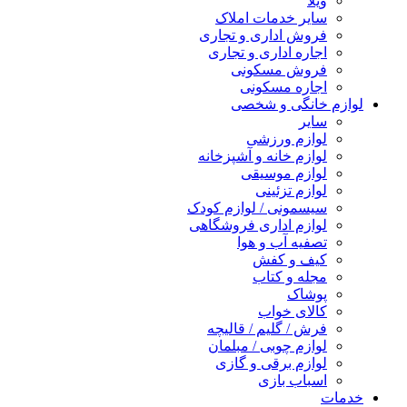
ویلا
سایر خدمات املاک
فروش اداری و تجاری
اجاره اداری و تجاری
فروش مسکونی
اجاره مسکونی
لوازم خانگی و شخصی
سایر
لوازم ورزشی
لوازم خانه و آشپزخانه
لوازم موسیقی
لوازم تزئینی
سیسمونی / لوازم کودک
لوازم اداری فروشگاهی
تصفیه آب و هوا
کیف و کفش
مجله و کتاب
پوشاک
کالای خواب
فرش / گلیم / قالیچه
لوازم چوبی / مبلمان
لوازم برقی و گازی
اسباب بازی
خدمات