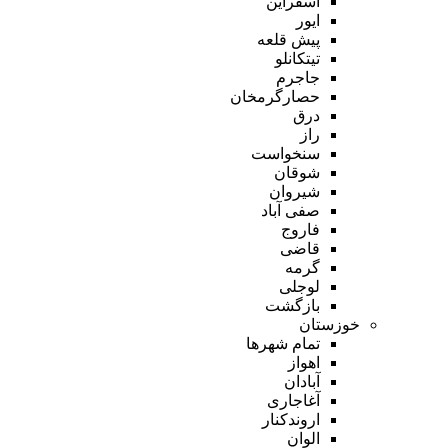
اسفراین
ایور
پیش قلعه
تیتکانلو
جاجرم
حصارگرمخان
درق
راز
سنخواست
شوقان
شیروان
صفی آباد
فاروج
قاضی
گرمه
لوجلی
بازگشت
خوزستان
تمام شهر‌ها
اهواز
آبادان
آغاجاری
اروندکنار
الوان