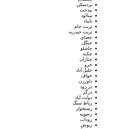
بردسکن
بیدخت
بینالود
تایباد
تربت جام
تربت حیدریه
جغتای
جنگل
چاشلو
چکنه
چناران
خرو
خلیل آباد
خواف
داورزن
در رود
درگز
دولت آباد
رباط سنگ
رشتخوار
رضویه
روداب
ریوش