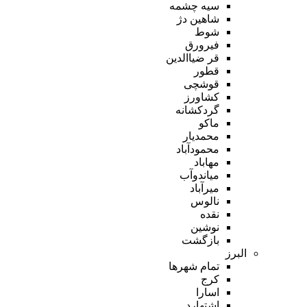
سیه چشمه
شاهین دژ
شوط
فیرورق
قر ضیاالدین
قطور
قوشچی
کشاورز
گردکشانه
ماکو
محمدیار
محمودآباد
مهاباد
میاندوآب
میرآباد
نالوس
نقده
نوشین
بازگشت
البرز
تمام شهر‌ها
کرج
اسارا
اشتهارد