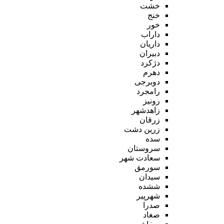
خشت
خنج
خور
داراب
داریان
دبیران
دژکرد
دهرم
دوبرجی
رامجرد
رونیز
زاهدشهر
زرقان
زرین دشت
سده
سروستان
سعادت شهر
سورمق
سیدان
ششده
شهرپیر
صدرا
صغاد