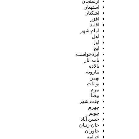
ارسنجان
استهبان
اشکنان
افزر
اقلید
امام شهر
اهل
اوز
ایج
ایزدخواست
باب انار
بالاده
بنارویه
بهمن
بوانات
بیرم
بیضا
جنت شهر
جهرم
جویم
حسن آباد
خان زنیان
خاوران
خرامه