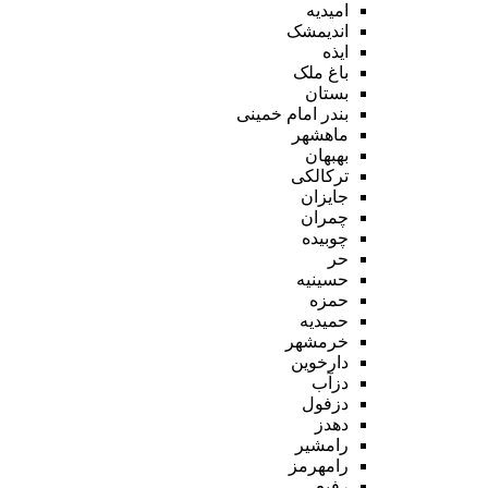
امیدیه
اندیمشک
ایذه
باغ ملک
بستان
بندر امام خمینی
ماهشهر
بهبهان
ترکالکی
جایزان
چمران
چوبیده
حر
حسینیه
حمزه
حمیدیه
خرمشهر
دارخوین
دزآب
دزفول
دهدز
رامشیر
رامهرمز
رفیع