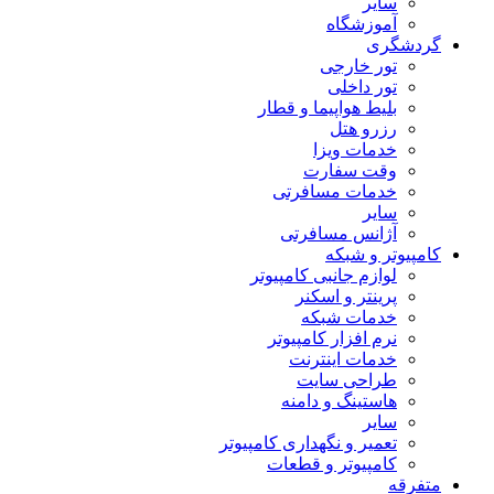
سایر
آموزشگاه
گردشگری
تور خارجی
تور داخلی
بلیط هواپیما و قطار
رزرو هتل
خدمات ویزا
وقت سفارت
خدمات مسافرتی
سایر
آژانس مسافرتی
کامپیوتر و شبکه
لوازم جانبی کامپیوتر
پرینتر و اسکنر
خدمات شبکه
نرم افزار کامپیوتر
خدمات اینترنت
طراحی سایت
هاستینگ و دامنه
سایر
تعمیر و نگهداری کامپیوتر
کامپیوتر و قطعات
متفرقه