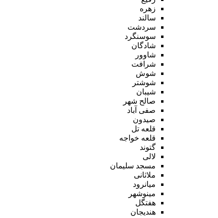
زهره
سالند
سردشت
سوسنگرد
شادگان
شاوور
شرافت
شوش
شوشتر
شیبان
صالح شهر
صفی آباد
صیدون
قلعه تل
قلعه خواجه
گتوند
لالی
مسجد سلیمان
ملاثانی
میانرود
مینوشهر
هفتگل
هندیجان