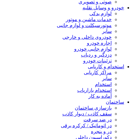
صوتی و تصویری
خودرو و وسایل نقلیه
لوازم یدکی
خدمات ماشین و موتور
موتورسیکلت و لوازم جانبی
سایر
خودروی داخلی و خارجی
اجاره خودرو
لوازم جانبی خودرو
دزدگیر و ردیاب
تزئینات خودرو
استخدام و کاریابی
مراکز کاریابی
سایر
استخدام
استخدام بازاریاب
آماده به کار
ساختمان
بازسازی ساختمان
سقف کاذب / دیوار کاذب
در ضد سرقت
در اتوماتیک / کرکره برقی
در و پنجره
دکوراسیون داخلی