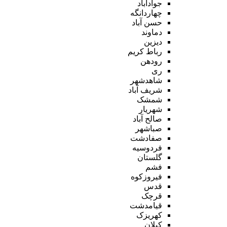
جوادآباد
چهاردانگه
حسن آباد
دماوند
دیزین
رباط کریم
رودهن
ری
شاهدشهر
شریف آباد
شمشک
شهریار
صالح آباد
صباشهر
صفادشت
فردوسیه
گلستان
فشم
فیروزکوه
قدس
قرچک
قیامدشت
کهریزک
کیلان