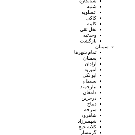
شبانکاره
شنبه
عسلویه
کاکی
کلمه
نخل تقی
وحدتیه
بازگشت
سمنان
تمام شهر‌ها
سمنان
آرادان
امیریه
ایوانکی
بسطام
بیارجمند
دامغان
درجزین
دیباج
سرخه
شاهرود
شهمیرزاد
کلاته خیج
گرمسار