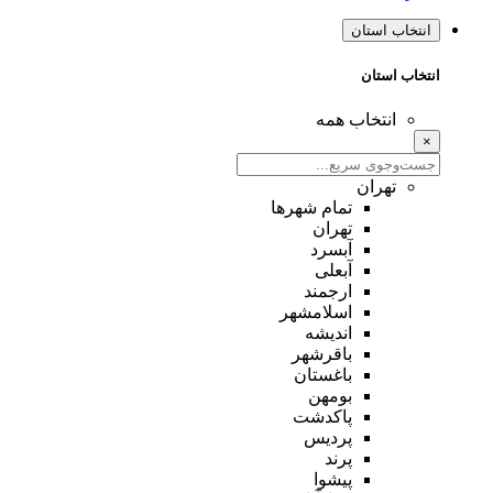
انتخاب استان
انتخاب استان
انتخاب همه
×
تهران
تمام شهر‌ها
تهران
آبسرد
آبعلی
ارجمند
اسلامشهر
اندیشه
باقرشهر
باغستان
بومهن
پاکدشت
پردیس
پرند
پیشوا