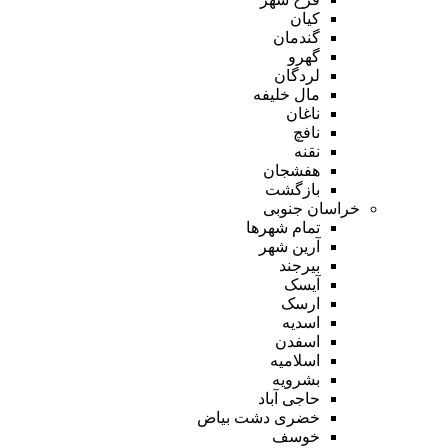
کیان
گندمان
گهرو
لردگان
مال خلیفه
ناغان
نافچ
نقنه
هفشجان
بازگشت
خراسان جنوبی
تمام شهر‌ها
آرین شهر
بیرجند
آیسک
ارسک
اسدیه
اسفدن
اسلامیه
بشرویه
حاجی آباد
خضری دشت بیاض
خوسف