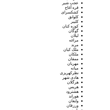
عجب شیر
قره آغاج
کشکسرای
کلوانق
کلیبر
کوزه کنان
گوگان
لیلان
مراغه
مرند
ملک کیان
ملکان
ممقان
مهربان
میانه
نظرکهریزی
هادی شهر
هرگلان
هریس
هشترود
هوراند
وایقان
ورزقان