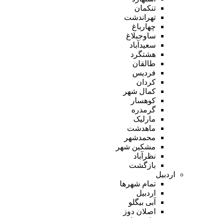
تنکمان
تهراندشت
چهارباغ
ساوجبلاغ
سعیدآباد
هشتگرد
طالقان
فردیس
کردان
کمال شهر
کوهسار
گرمدره
مارلیک
ماهدشت
محمدشهر
مشکین شهر
نظرآباد
بازگشت
اردبیل
تمام شهر‌ها
اردبیل
آبی بیگلو
اصلان دوز