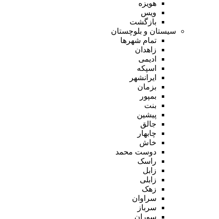
هویزه
ویس
بازگشت
سیستان و بلوچستان
تمام شهر‌ها
زاهدان
ادیمی
اسپکه
ایرانشهر
بزمان
بمپور
بنت
پیشین
جالق
چابهار
خاش
دوست محمد
راسک
زابل
زابلی
زهک
سراوان
سرباز
سوران