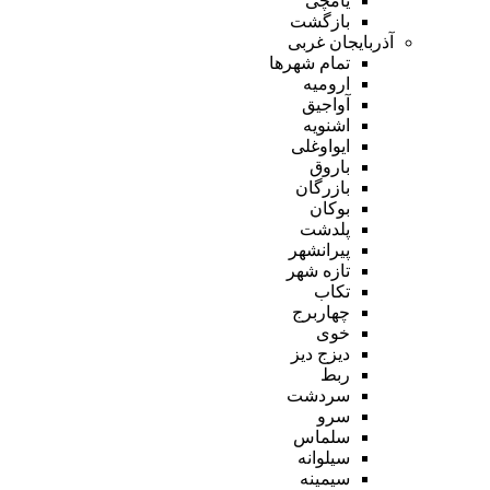
یامچی
بازگشت
آذربایجان غربی
تمام شهر‌ها
ارومیه
آواجیق
اشنویه
ایواوغلی
باروق
بازرگان
بوکان
پلدشت
پیرانشهر
تازه شهر
تکاب
چهاربرج
خوی
دیزج دیز
ربط
سردشت
سرو
سلماس
سیلوانه
سیمینه