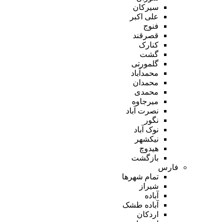
سیرکان
علی اکبر
فنوج
قصرقند
کنارک
گشت
گلمورتی
محمدآباد
محمدان
محمدی
میرجاوه
نصرت آباد
نگور
نوک آباد
نیکشهر
هیدوچ
بازگشت
فارس
تمام شهر‌ها
شیراز
آباده
آباده طشک
اردکان