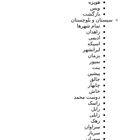
هویزه
ویس
بازگشت
سیستان و بلوچستان
تمام شهر‌ها
زاهدان
ادیمی
اسپکه
ایرانشهر
بزمان
بمپور
بنت
پیشین
جالق
چابهار
خاش
دوست محمد
راسک
زابل
زابلی
زهک
سراوان
سرباز
سوران