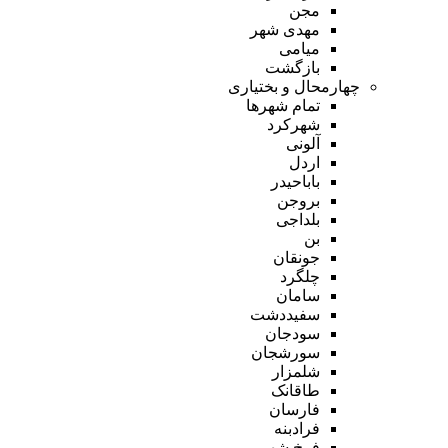
مجن
مهدی شهر
میامی
بازگشت
چهارمحال و بختیاری
تمام شهر‌ها
شهرکرد
آلونی
اردل
باباحیدر
بروجن
بلداجی
بن
جونقان
چلگرد
سامان
سفیددشت
سودجان
سورشجان
شلمزار
طاقانک
فارسان
فرادبنه
فرخ شهر