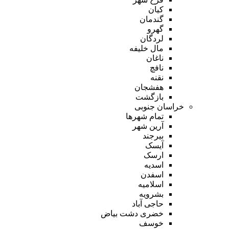
کیان
گندمان
گهرو
لردگان
مال خلیفه
ناغان
نافچ
نقنه
هفشجان
بازگشت
خراسان جنوبی
تمام شهر‌ها
آرین شهر
بیرجند
آیسک
ارسک
اسدیه
اسفدن
اسلامیه
بشرویه
حاجی آباد
خضری دشت بیاض
خوسف