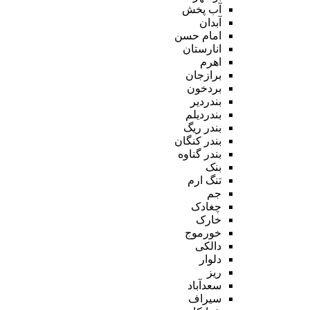
آب پخش
آبدان
امام حسن
انارستان
اهرم
برازجان
بردخون
بندردیر
بندردیلم
بندر ریگ
بندر کنگان
بندر گناوه
بنک
تنگ ارم
جم
چغادک
خارک
خورموج
دالکی
دلوار
ریز
سعدآباد
سیراف