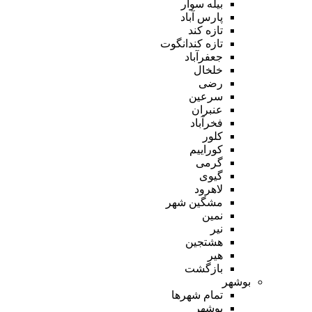
بیله سوار
پارس آباد
تازه کند
تازه کندانگوت
جعفرآباد
خلخال
رضی
سرعین
عنبران
فخرآباد
کلور
کوراییم
گرمی
گیوی
لاهرود
مشگین شهر
نمین
نیر
هشتجین
هیر
بازگشت
بوشهر
تمام شهر‌ها
بوشهر