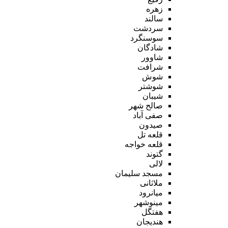
زهره
سالند
سردشت
سوسنگرد
شادگان
شاوور
شرافت
شوش
شوشتر
شیبان
صالح شهر
صفی آباد
صیدون
قلعه تل
قلعه خواجه
گتوند
لالی
مسجد سلیمان
ملاثانی
میانرود
مینوشهر
هفتگل
هندیجان