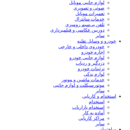
لوازم جانبی موبایل
صوتی و تصویری
تعمیرات موبایل
خدمات سانترال
تلفن بی‌سیم رومیزی
دوربین عکاسی و فیلمبرداری
سایر
خودرو و وسایل نقلیه
خودروی داخلی و خارجی
اجاره خودرو
لوازم جانبی خودرو
دزدگیر و ردیاب
تزئینات خودرو
لوازم یدکی
خدمات ماشین و موتور
موتورسیکلت و لوازم جانبی
سایر
استخدام و کاریابی
استخدام
استخدام بازاریاب
آماده به کار
مراکز کاریابی
سایر
ساختمان