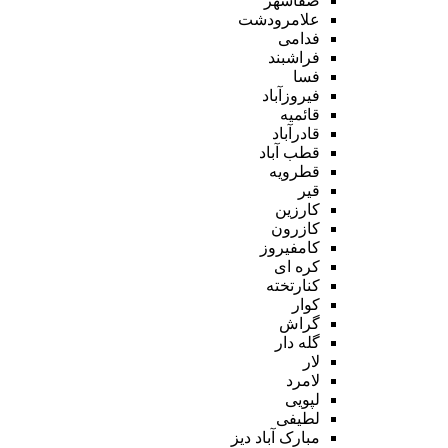
صفاشهر
علامرودشت
فدامی
فراشبند
فسا
فیروزآباد
قائمیه
قادرآباد
قطب آباد
قطرویه
قیر
کارزین
کازرون
کامفیروز
کره ای
کنارتخته
کوار
گراش
گله دار
لار
لامرد
لپویی
لطیفی
مبارک آباد دیز