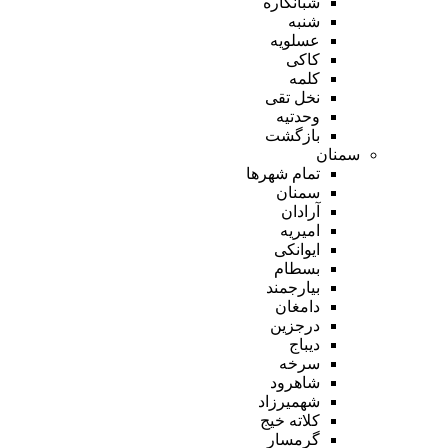
شبانکاره
شنبه
عسلویه
کاکی
کلمه
نخل تقی
وحدتیه
بازگشت
سمنان
تمام شهر‌ها
سمنان
آرادان
امیریه
ایوانکی
بسطام
بیارجمند
دامغان
درجزین
دیباج
سرخه
شاهرود
شهمیرزاد
کلاته خیج
گرمسار