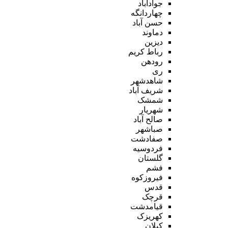
جوادآباد
چهاردانگه
حسن آباد
دماوند
دیزین
رباط کریم
رودهن
ری
شاهدشهر
شریف آباد
شمشک
شهریار
صالح آباد
صباشهر
صفادشت
فردوسیه
گلستان
فشم
فیروزکوه
قدس
قرچک
قیامدشت
کهریزک
کیلان