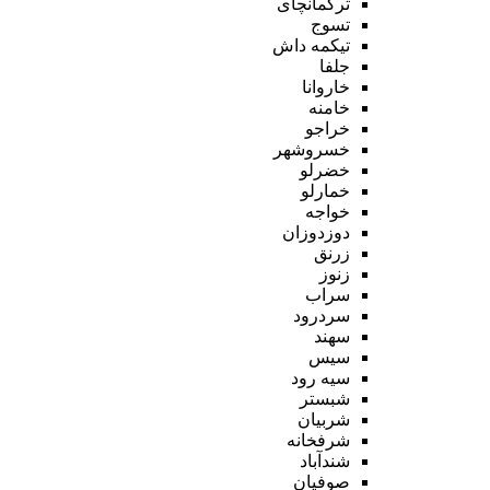
ترکمانچای
تسوج
تیکمه داش
جلفا
خاروانا
خامنه
خراجو
خسروشهر
خضرلو
خمارلو
خواجه
دوزدوزان
زرنق
زنوز
سراب
سردرود
سهند
سیس
سیه رود
شبستر
شربیان
شرفخانه
شندآباد
صوفیان