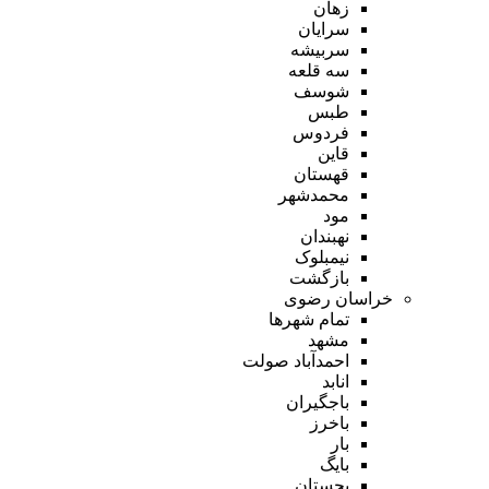
زهان
سرایان
سربیشه
سه قلعه
شوسف
طبس
فردوس
قاین
قهستان
محمدشهر
مود
نهبندان
نیمبلوک
بازگشت
خراسان رضوی
تمام شهر‌ها
مشهد
احمدآباد صولت
انابد
باجگیران
باخرز
بار
بایگ
بجستان