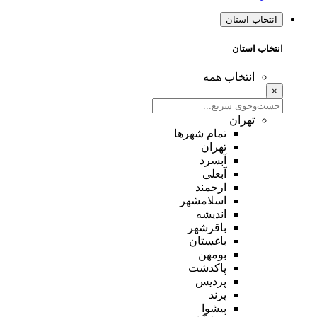
انتخاب استان
انتخاب استان
انتخاب همه
×
تهران
تمام شهر‌ها
تهران
آبسرد
آبعلی
ارجمند
اسلامشهر
اندیشه
باقرشهر
باغستان
بومهن
پاکدشت
پردیس
پرند
پیشوا