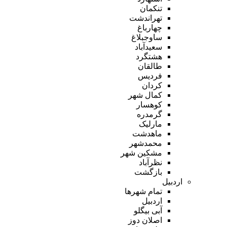
تنکمان
تهراندشت
چهارباغ
ساوجبلاغ
سعیدآباد
هشتگرد
طالقان
فردیس
کردان
کمال شهر
کوهسار
گرمدره
مارلیک
ماهدشت
محمدشهر
مشکین شهر
نظرآباد
بازگشت
اردبیل
تمام شهر‌ها
اردبیل
آبی بیگلو
اصلان دوز