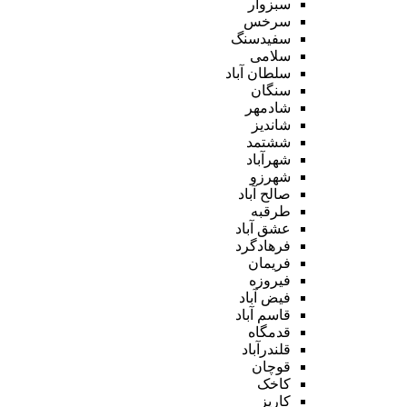
سبزوار
سرخس
سفیدسنگ
سلامی
سلطان آباد
سنگان
شادمهر
شاندیز
ششتمد
شهرآباد
شهرزو
صالح آباد
طرقبه
عشق آباد
فرهادگرد
فریمان
فیروزه
فیض آباد
قاسم آباد
قدمگاه
قلندرآباد
قوچان
کاخک
کاریز