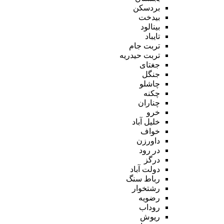
بردسکن
بیدخت
بینالود
تایباد
تربت جام
تربت حیدریه
جغتای
جنگل
چاشلو
چکنه
چناران
خرو
خلیل آباد
خواف
داورزن
در رود
درگز
دولت آباد
رباط سنگ
رشتخوار
رضویه
روداب
ریوش