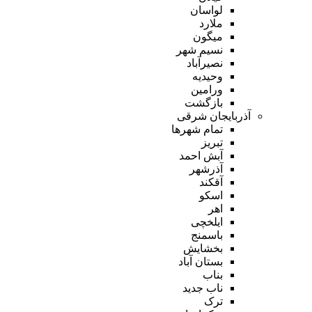
لواسان
ملارد
میگون
نسیم شهر
نصیرآباد
وحیدیه
ورامین
بازگشت
آذربایجان شرقی
تمام شهر‌ها
تبریز
آبش احمد
آذرشهر
آقکند
اسکو
اهر
ایلخچی
باسمنج
بخشایش
بستان آباد
بناب
ناب جدید
ترک