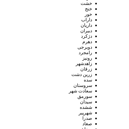
خشت
خنج
خور
داراب
داریان
دبیران
دژکرد
دهرم
دوبرجی
رامجرد
رونیز
زاهدشهر
زرقان
زرین دشت
سده
سروستان
سعادت شهر
سورمق
سیدان
ششده
شهرپیر
صدرا
صغاد