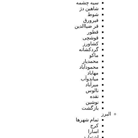
سیه چشمه
شاهین دژ
شوط
فیرورق
قر ضیاالدین
قطور
قوشچی
کشاورز
گردکشانه
ماکو
محمدیار
محمودآباد
مهاباد
میاندوآب
میرآباد
نالوس
نقده
نوشین
بازگشت
البرز
تمام شهر‌ها
کرج
اسارا
اشتهارد