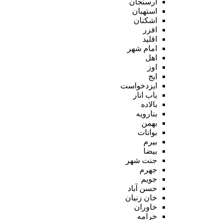
ارسنجان
استهبان
اشکنان
افزر
اقلید
امام شهر
اهل
اوز
ایج
ایزدخواست
باب انار
بالاده
بنارویه
بهمن
بوانات
بیرم
بیضا
جنت شهر
جهرم
جویم
حسن آباد
خان زنیان
خاوران
خرامه