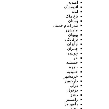
امیدیه
اندیمشک
ایذه
باغ ملک
بستان
بندر امام خمینی
ماهشهر
بهبهان
ترکالکی
جایزان
چمران
چوبیده
حر
حسینیه
حمزه
حمیدیه
خرمشهر
دارخوین
دزآب
دزفول
دهدز
رامشیر
رامهرمز
رفیع