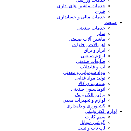
خدمات ورزشی
خدمات ماشین های اداری
هنری
خدمات مالی و حسابداری
صنعت
خدمات صنعتی
سایر
ماشین آلات صنعتی
آهن آلات و فلزات
ابزار و یراق
لوازم صنعتی
ضایعات صنعتی
آب و فاضلاب
مواد شیمیایی و معدنی
تولید مواد غذایی
بسته بندی کالا
اتوماسیون صنعتی
برق و الکترونیک
لوازم و تجهیزات معدن
کشاورزی و دامداری
لوازم الکترونیکی
سیم کارت
گوشی موبایل
لپ تاپ و تبلت