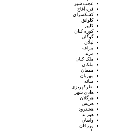
عجب شیر
قره آغاج
کشکسرای
کلوانق
کلیبر
کوزه کنان
گوگان
لیلان
مراغه
مرند
ملک کیان
ملکان
ممقان
مهربان
میانه
نظرکهریزی
هادی شهر
هرگلان
هریس
هشترود
هوراند
وایقان
ورزقان