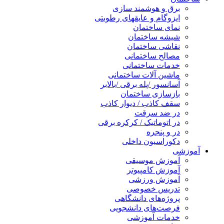
برق و هوشمند سازی
ایزوگام و عایقهای رطوبتی
نمای ساختمان
شیشه ساختمان
نقاشی ساختمان
مصالح ساختمانی
خدمات ساختمانی
ماشین آلات ساختمانی
آسانسور /پله برقی /بالابر
بازسازی ساختمان
سقف کاذب / دیوار کاذب
در ضد سرقت
در اتوماتیک / کرکره برقی
در و پنجره
دکوراسیون داخلی
آموزشی
آموزش موسیقی
آموزش کامپیوتر
آموزش ورزشی
تدریس خصوصی
پروژه‌های دانشگاهی
فرصت‌های دانشجویی
خدمات آموزشی