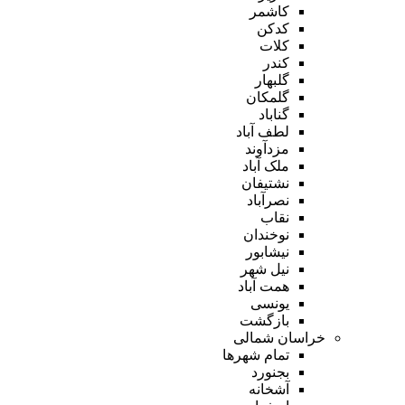
کاشمر
کدکن
کلات
کندر
گلبهار
گلمکان
گناباد
لطف آباد
مزدآوند
ملک آباد
نشتیفان
نصرآباد
نقاب
نوخندان
نیشابور
نیل شهر
همت آباد
یونسی
بازگشت
خراسان شمالی
تمام شهر‌ها
بجنورد
آشخانه