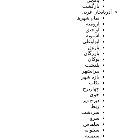
یامچی
بازگشت
آذربایجان غربی
تمام شهر‌ها
ارومیه
آواجیق
اشنویه
ایواوغلی
باروق
بازرگان
بوکان
پلدشت
پیرانشهر
تازه شهر
تکاب
چهاربرج
خوی
دیزج دیز
ربط
سردشت
سرو
سلماس
سیلوانه
سیمینه