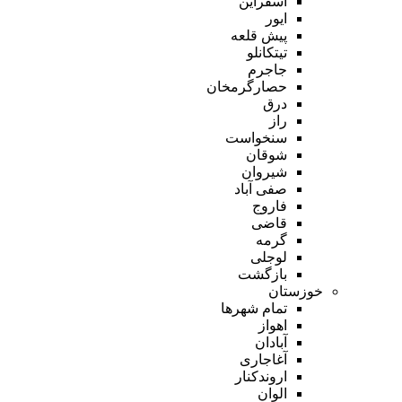
اسفراین
ایور
پیش قلعه
تیتکانلو
جاجرم
حصارگرمخان
درق
راز
سنخواست
شوقان
شیروان
صفی آباد
فاروج
قاضی
گرمه
لوجلی
بازگشت
خوزستان
تمام شهر‌ها
اهواز
آبادان
آغاجاری
اروندکنار
الوان