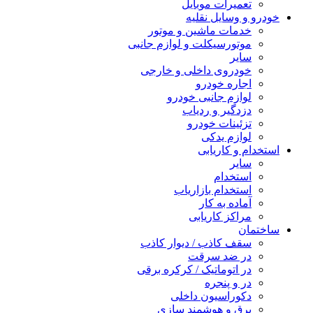
تعمیرات موبایل
خودرو و وسایل نقلیه
خدمات ماشین و موتور
موتورسیکلت و لوازم جانبی
سایر
خودروی داخلی و خارجی
اجاره خودرو
لوازم جانبی خودرو
دزدگیر و ردیاب
تزئینات خودرو
لوازم یدکی
استخدام و کاریابی
سایر
استخدام
استخدام بازاریاب
آماده به کار
مراکز کاریابی
ساختمان
سقف کاذب / دیوار کاذب
در ضد سرقت
در اتوماتیک / کرکره برقی
در و پنجره
دکوراسیون داخلی
برق و هوشمند سازی