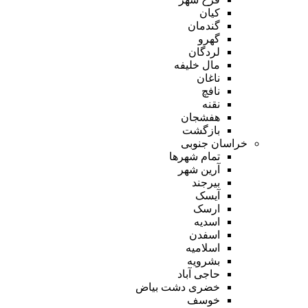
کیان
گندمان
گهرو
لردگان
مال خلیفه
ناغان
نافچ
نقنه
هفشجان
بازگشت
خراسان جنوبی
تمام شهر‌ها
آرین شهر
بیرجند
آیسک
ارسک
اسدیه
اسفدن
اسلامیه
بشرویه
حاجی آباد
خضری دشت بیاض
خوسف