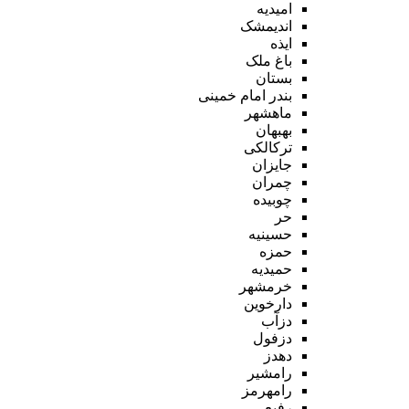
امیدیه
اندیمشک
ایذه
باغ ملک
بستان
بندر امام خمینی
ماهشهر
بهبهان
ترکالکی
جایزان
چمران
چوبیده
حر
حسینیه
حمزه
حمیدیه
خرمشهر
دارخوین
دزآب
دزفول
دهدز
رامشیر
رامهرمز
رفیع