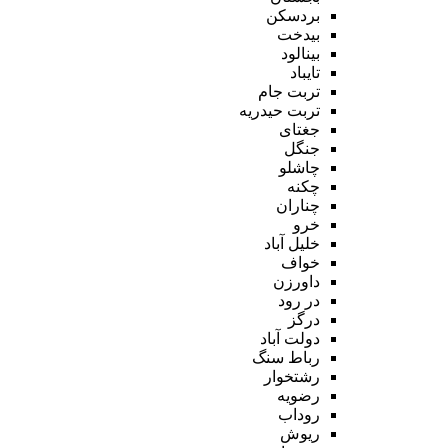
بردسکن
بیدخت
بینالود
تایباد
تربت جام
تربت حیدریه
جغتای
جنگل
چاشلو
چکنه
چناران
خرو
خلیل آباد
خواف
داورزن
در رود
درگز
دولت آباد
رباط سنگ
رشتخوار
رضویه
روداب
ریوش