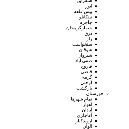
اسفراین
ایور
پیش قلعه
تیتکانلو
جاجرم
حصارگرمخان
درق
راز
سنخواست
شوقان
شیروان
صفی آباد
فاروج
قاضی
گرمه
لوجلی
بازگشت
خوزستان
تمام شهر‌ها
اهواز
آبادان
آغاجاری
اروندکنار
الوان