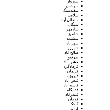
سبزوار
سرخس
سفیدسنگ
سلامی
سلطان آباد
سنگان
شادمهر
شاندیز
ششتمد
شهرآباد
شهرزو
صالح آباد
طرقبه
عشق آباد
فرهادگرد
فریمان
فیروزه
فیض آباد
قاسم آباد
قدمگاه
قلندرآباد
قوچان
کاخک
کاریز