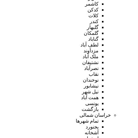
کاشمر
کدکن
کلات
کندر
گلبهار
گلمکان
گناباد
لطف آباد
مزدآوند
ملک آباد
نشتیفان
نصرآباد
نقاب
نوخندان
نیشابور
نیل شهر
همت آباد
یونسی
بازگشت
خراسان شمالی
تمام شهر‌ها
بجنورد
آشخانه