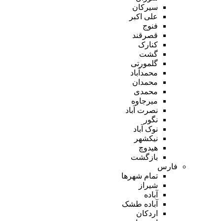
سیرکان
علی اکبر
فنوج
قصرقند
کنارک
گشت
گلمورتی
محمدآباد
محمدان
محمدی
میرجاوه
نصرت آباد
نگور
نوک آباد
نیکشهر
هیدوچ
بازگشت
فارس
تمام شهر‌ها
شیراز
آباده
آباده طشک
اردکان