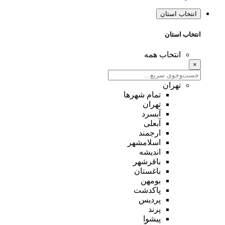
انتخاب استان
انتخاب استان
انتخاب همه
×
تهران
تمام شهر‌ها
تهران
آبسرد
آبعلی
ارجمند
اسلامشهر
اندیشه
باقرشهر
باغستان
بومهن
پاکدشت
پردیس
پرند
پیشوا