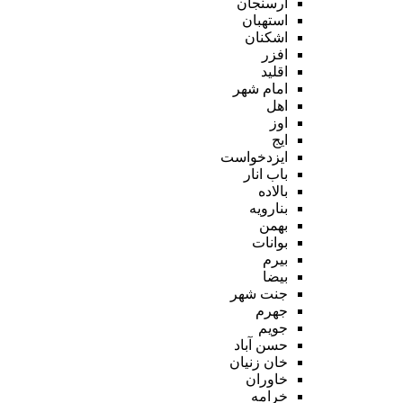
ارسنجان
استهبان
اشکنان
افزر
اقلید
امام شهر
اهل
اوز
ایج
ایزدخواست
باب انار
بالاده
بنارویه
بهمن
بوانات
بیرم
بیضا
جنت شهر
جهرم
جویم
حسن آباد
خان زنیان
خاوران
خرامه