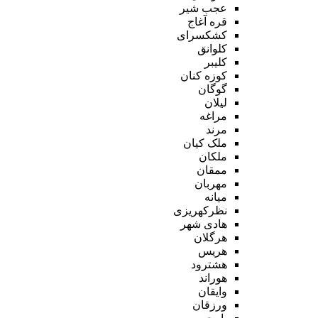
عجب شیر
قره آغاج
کشکسرای
کلوانق
کلیبر
کوزه کنان
گوگان
لیلان
مراغه
مرند
ملک کیان
ملکان
ممقان
مهربان
میانه
نظرکهریزی
هادی شهر
هرگلان
هریس
هشترود
هوراند
وایقان
ورزقان