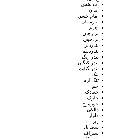
آب پخش
آبدان
امام حسن
انارستان
اهرم
برازجان
بردخون
بندردیر
بندردیلم
بندر ریگ
بندر کنگان
بندر گناوه
بنک
تنگ ارم
جم
چغادک
خارک
خورموج
دالکی
دلوار
ریز
سعدآباد
سیراف