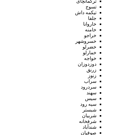
ترکمانچای
تسوج
تیکمه داش
جلفا
خاروانا
خامنه
خراجو
خسروشهر
خضرلو
خمارلو
خواجه
دوزدوزان
زرنق
زنوز
سراب
سردرود
سهند
سیس
سیه رود
شبستر
شربیان
شرفخانه
شندآباد
صوفیان