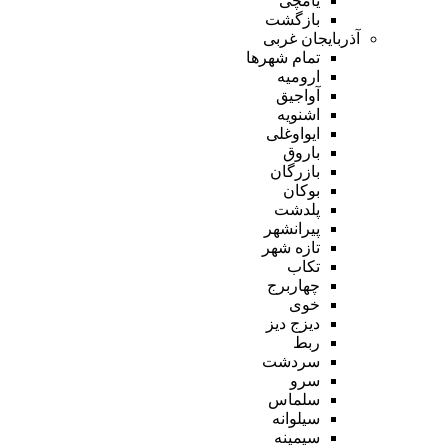
یامچی
بازگشت
آذربایجان غربی
تمام شهر‌ها
ارومیه
آواجیق
اشنویه
ایواوغلی
باروق
بازرگان
بوکان
پلدشت
پیرانشهر
تازه شهر
تکاب
چهاربرج
خوی
دیزج دیز
ربط
سردشت
سرو
سلماس
سیلوانه
سیمینه