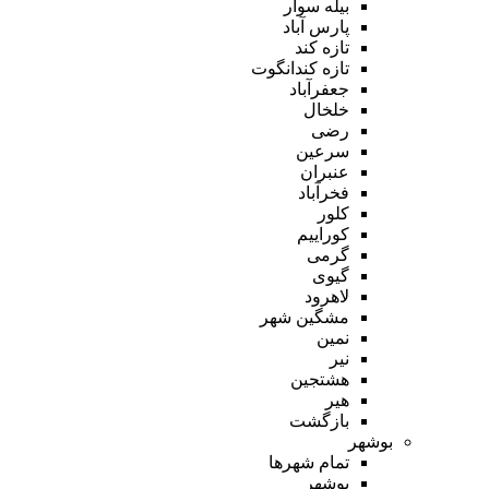
بیله سوار
پارس آباد
تازه کند
تازه کندانگوت
جعفرآباد
خلخال
رضی
سرعین
عنبران
فخرآباد
کلور
کوراییم
گرمی
گیوی
لاهرود
مشگین شهر
نمین
نیر
هشتجین
هیر
بازگشت
بوشهر
تمام شهر‌ها
بوشهر