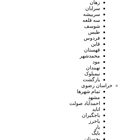
زهان
سرایان
سربیشه
سه قلعه
شوسف
طبس
فردوس
قاین
قهستان
محمدشهر
مود
نهبندان
نیمبلوک
بازگشت
خراسان رضوی
تمام شهر‌ها
مشهد
احمدآباد صولت
انابد
باجگیران
باخرز
بار
بایگ
بجستان