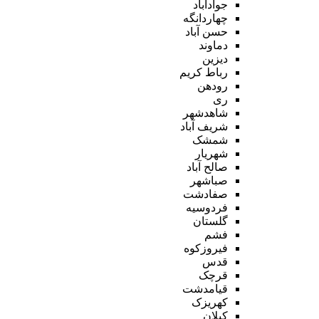
جوادآباد
چهاردانگه
حسن آباد
دماوند
دیزین
رباط کریم
رودهن
ری
شاهدشهر
شریف آباد
شمشک
شهریار
صالح آباد
صباشهر
صفادشت
فردوسیه
گلستان
فشم
فیروزکوه
قدس
قرچک
قیامدشت
کهریزک
کیلان