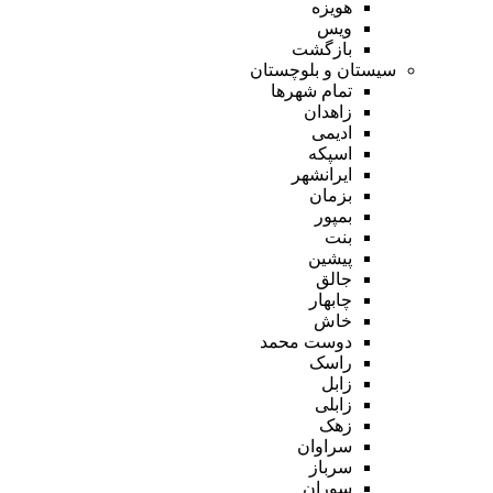
هویزه
ویس
بازگشت
سیستان و بلوچستان
تمام شهر‌ها
زاهدان
ادیمی
اسپکه
ایرانشهر
بزمان
بمپور
بنت
پیشین
جالق
چابهار
خاش
دوست محمد
راسک
زابل
زابلی
زهک
سراوان
سرباز
سوران