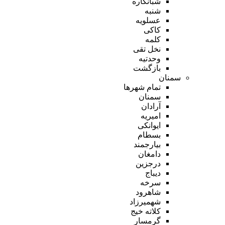
شبانکاره
شنبه
عسلویه
کاکی
کلمه
نخل تقی
وحدتیه
بازگشت
سمنان
تمام شهر‌ها
سمنان
آرادان
امیریه
ایوانکی
بسطام
بیارجمند
دامغان
درجزین
دیباج
سرخه
شاهرود
شهمیرزاد
کلاته خیج
گرمسار