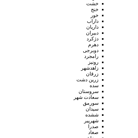
خشت
خنج
خور
داراب
داریان
دبیران
دژکرد
دهرم
دوبرجی
رامجرد
رونیز
زاهدشهر
زرقان
زرین دشت
سده
سروستان
سعادت شهر
سورمق
سیدان
ششده
شهرپیر
صدرا
صغاد