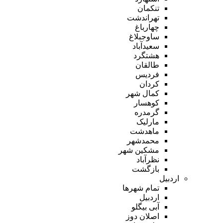
تنکمان
تهراندشت
چهارباغ
ساوجبلاغ
سعیدآباد
هشتگرد
طالقان
فردیس
کردان
کمال شهر
کوهسار
گرمدره
مارلیک
ماهدشت
محمدشهر
مشکین شهر
نظرآباد
بازگشت
اردبیل
تمام شهر‌ها
اردبیل
آبی بیگلو
اصلان دوز