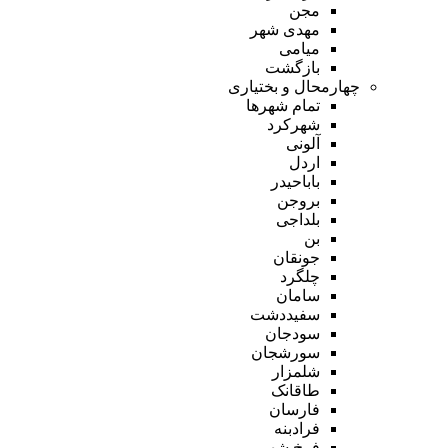
مجن
مهدی شهر
میامی
بازگشت
چهارمحال و بختیاری
تمام شهر‌ها
شهرکرد
آلونی
اردل
باباحیدر
بروجن
بلداجی
بن
جونقان
چلگرد
سامان
سفیددشت
سودجان
سورشجان
شلمزار
طاقانک
فارسان
فرادبنه
فرخ شهر