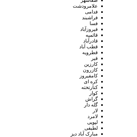
صفاشهر
علامرودشت
فدامی
فراشبند
فسا
فیروزآباد
قائمیه
قادرآباد
قطب آباد
قطرویه
قیر
کارزین
کازرون
کامفیروز
کره ای
کنارتخته
کوار
گراش
گله دار
لار
لامرد
لپویی
لطیفی
مبارک آباد دیز