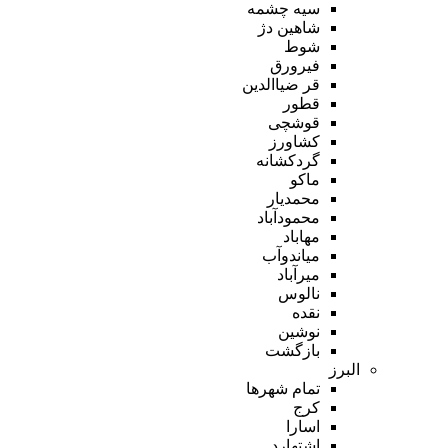
سیه چشمه
شاهین دژ
شوط
فیرورق
قر ضیاالدین
قطور
قوشچی
کشاورز
گردکشانه
ماکو
محمدیار
محمودآباد
مهاباد
میاندوآب
میرآباد
نالوس
نقده
نوشین
بازگشت
البرز
تمام شهر‌ها
کرج
اسارا
اشتهارد