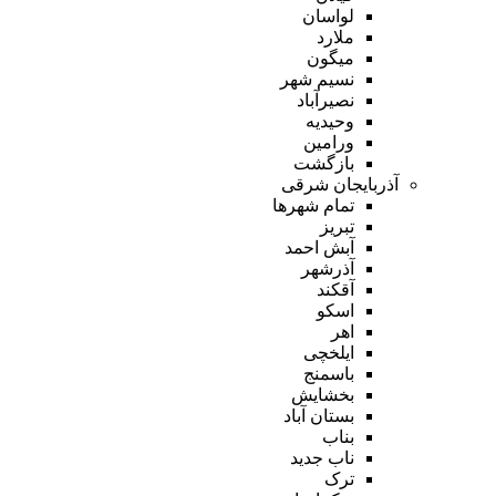
لواسان
ملارد
میگون
نسیم شهر
نصیرآباد
وحیدیه
ورامین
بازگشت
آذربایجان شرقی
تمام شهر‌ها
تبریز
آبش احمد
آذرشهر
آقکند
اسکو
اهر
ایلخچی
باسمنج
بخشایش
بستان آباد
بناب
ناب جدید
ترک